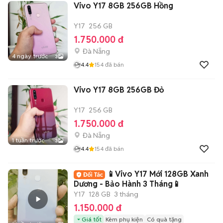
Vivo Y17 8GB 256GB Hồng
Y17
256 GB
1.750.000 đ
Đà Nẵng
4 ngày trước
3
4.4
154
đã bán
Vivo Y17 8GB 256GB Đỏ
Y17
256 GB
1.750.000 đ
Đà Nẵng
1 tuần trước
3
4.4
154
đã bán
📱Vivo Y17 Mới 128GB Xanh
Dương - Bảo Hành 3 Tháng📱
Y17
128 GB
3 tháng
1.150.000 đ
Giá tốt
Kèm phụ kiện
Có quà tặng