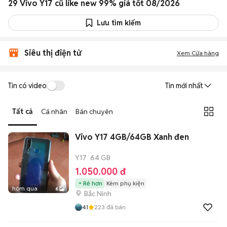
29 Vivo Y17 cũ like new 99% giá tốt 08/2026
Lưu tìm kiếm
Siêu thị điện tử
Xem Cửa hàng
Tin có video
Tin mới nhất
Tất cả
Cá nhân
Bán chuyên
Vivo Y17 4GB/64GB Xanh đen
Y17
64 GB
1.050.000 đ
Rẻ hơn
Kèm phụ kiện
hôm qua
6
Bắc Ninh
4.1
223
đã bán