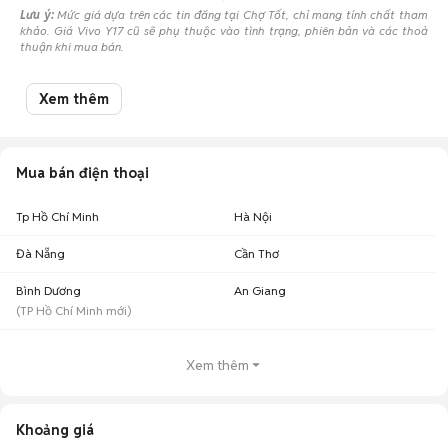
Lưu ý:
Mức giá dựa trên các tin đăng tại Chợ Tốt, chỉ mang tính chất tham
khảo. Giá Vivo Y17 cũ sẽ phụ thuộc vào tình trạng, phiên bản và các thoả
thuận khi mua bán.
Mua bán Vivo Y17 cũ
Xem thêm
Chợ Tốt có 29 tin đăng bán, mua Vivo Y17 cũ với nhiều khoảng giá giúp
người dùng dễ dàng tìm kiếm và so sánh giá cả.
Chợ Tốt - Nơi mua bán Vivo Y17 cũ giá tốt nhất!
Mua bán điện thoại
Tp Hồ Chí Minh
Hà Nội
Đà Nẵng
Cần Thơ
Bình Dương
An Giang
(
TP Hồ Chí Minh
mới)
Xem thêm
Khoảng giá