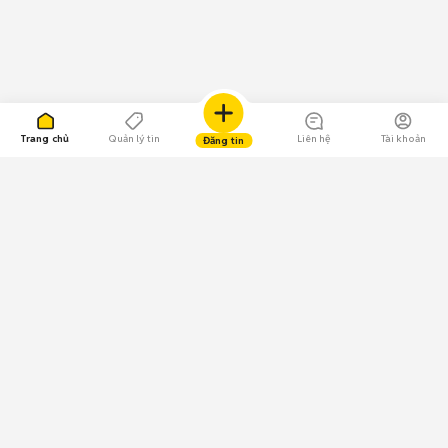
Trang chủ
Quản lý tin
Liên hệ
Tài khoản
Đăng tin
109.000 Bình chọn
Tải ứng dụng Chợ Tốt
Về Chợ Tốt
Quy chế sàn