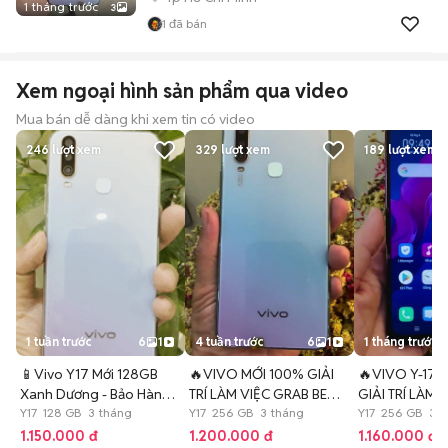
1 tháng trước
3
1
đã bán
Xem ngoại hình sản phẩm qua video
Mua bán dễ dàng khi xem tin có video
246
lượt xem
329
lượt xem
189
lượt xem
1 tuần trước
6
1
4 tuần trước
6
1
1 tháng trước
📱Vivo Y17 Mới 128GB
🔥VIVO MỚI 100% GIẢI
🔥VIVO Y-17 
Xanh Dương - Bảo Hành 3
TRÍ LÀM VIỆC GRAB BE
GIẢI TRÍ LÀM V
Tháng📱
Y17 128 GB 3 tháng
XANH SM🔥
Y17 256 GB 3 tháng
5000MAH🔥
Y17 256 GB 3 t
1.150.000 đ
1.200.000 đ
1.160.000 đ