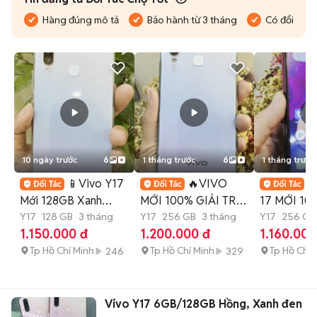
Hàng đúng mô tả
Bảo hành từ 3 tháng
Có đổi trả
10 ngày trước
6
1 tháng trước
6
1 tháng trước
📱Vivo Y17
🔥VIVO

Mới 128GB Xanh
MỚI 100% GIẢI TRÍ
17 MỚI 10
Dương - Bảo Hành 3
Y17
128 GB
3 tháng
LÀM VIỆC GRAB BE
Y17
256 GB
3 tháng
TRÍ LÀM V
Y17
256 GB
1.150.000 đ
1.200.000 đ
1.160.000
Tháng📱
XANH SM🔥
5000MAH
Tp Hồ Chí Minh
Tp Hồ Chí Minh
Tp Hồ Chí 
246
329
Vivo Y17 6GB/128GB Hồng, Xanh đen