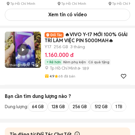
Tp Hồ Chí Minh
Tp Hồ Chí Minh
Tp Hồ Chí Mi
Xem tin có video
🔥VIVO Y-17 MỚI 100% GIẢI
TRÍ LÀM VIỆC PIN 5000MAH🔥
Y17
256 GB
3 tháng
1.160.000 đ
Rẻ hơn
Kèm phụ kiện
Có quà tặng
1 tháng trước
6
Tp Hồ Chí Minh
189
4.9
68
đã bán
Bạn cần tìm
dung lượng
nào ?
Dung lượng:
64 GB
128 GB
256 GB
512 GB
1 TB
2 
Tin đăng từ Đối Tác Chợ Tốt