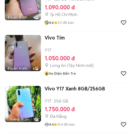
1.090.000 đ
Tp Hồ Chí Minh
4 tuần trước
4
4.6
23
đã bán
Vivo Tím
Y17
1.050.000 đ
Long An
(
Tây Ninh
mới)
4 tuần trước
6
x
Xe Điện Bến Tre
Vivo Y17 Xanh 8GB/256GB
Y17
256 GB
1.750.000 đ
Đà Nẵng
1 tháng trước
3
4.4
154
đã bán