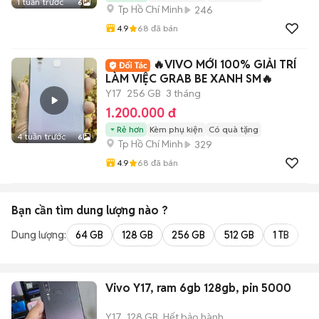
1 tuần trước
6
Tp Hồ Chí Minh
246
4.9
68
đã bán
🔥VIVO MỚI 100% GIẢI TRÍ
LÀM VIỆC GRAB BE XANH SM🔥
Y17
256 GB
3 tháng
1.200.000 đ
Rẻ hơn
Kèm phụ kiện
Có quà tặng
4 tuần trước
6
Tp Hồ Chí Minh
329
4.9
68
đã bán
Bạn cần tìm
dung lượng
nào ?
Dung lượng:
64 GB
128 GB
256 GB
512 GB
1 TB
2 
Vivo Y17, ram 6gb 128gb, pin 5000
Y17
128 GB
Hết bảo hành