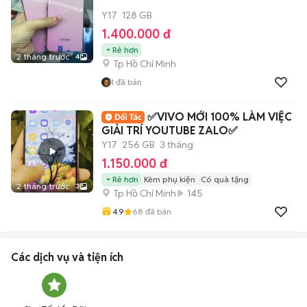
Y17
128 GB
1.400.000 đ
Rẻ hơn
2 tháng trước
4
Tp Hồ Chí Minh
1
đã bán
✅VIVO MỚI 100% LÀM VIỆC
GIẢI TRÍ YOUTUBE ZALO✅
Y17
256 GB
3 tháng
1.150.000 đ
Rẻ hơn
Kèm phụ kiện
Có quà tặng
2 tháng trước
3
Tp Hồ Chí Minh
145
4.9
68
đã bán
Các dịch vụ và tiện ích