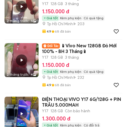
Y17
128 GB
3 tháng
1.150.000 đ
Giá tốt
Kèm phụ kiện
Có quà tặng
2 tháng trước
5
Tp Hồ Chí Minh
203
4.9
68
đã bán
📱Vivo New 128GB Đỏ Mới
100% - BH 3 Tháng📱
Y17
128 GB
3 tháng
1.150.000 đ
Giá tốt
Kèm phụ kiện
Có quà tặng
2 tháng trước
6
Tp Hồ Chí Minh
232
4.9
68
đã bán
ĐIỆN THOẠI VIVO Y17 6G/128G + PIN
TRÂU 5.000MAH
Y17
128 GB
Còn bảo hành
1.300.000 đ
Giá tốt
Kèm phụ kiện
Có đổi trả