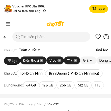
Voucher KFC đến 100k
Tải app
Chỉ có trên app Chợ Tốt
Khu vực:
Toàn quốc
Xoá lọc
Điện thoại
Vivo
Y17
Giá
Dung l
Lọc
Khu vực:
Tp Hồ Chí Minh
Bình Dương (TP Hồ Chí Minh mới)
Bà 
Dung lượng:
64 GB
128 GB
256 GB
512 GB
1 TB
2 
Chợ Tốt
Điện thoại
Vivo
Vivo Y17