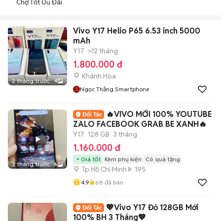
Chợ Tốt Ưu Đãi
Vivo Y17 Helio P65 6.53 inch 5000
mAh
Y17
>12 tháng
1.800.000 đ
Khánh Hòa
2 tháng trước
4
Ngọc Thắng Smartphone
🔥VIVO MỚI 100% YOUTUBE
ZALO FACEBOOK GRAB BE XANH🔥
Y17
128 GB
3 tháng
1.160.000 đ
Giá tốt
Kèm phụ kiện
Có quà tặng
2 tháng trước
6
Tp Hồ Chí Minh
195
4.9
68
đã bán
💖Vivo Y17 Đỏ 128GB Mới
100% BH 3 Tháng💖