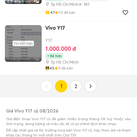
2 tháng trước
4
Tp Hồ Chí Minh
181
4.7
113
đã bán
Vivo Y17
Y17
Tin hết hạn
1.000.000 đ
Rẻ hơn
1 tháng trước
3
Tp Hồ Chí Minh
M
4.5
11
đã bán
1
2
Giá Vivo Y17 cũ 08/2026
Giá điện thoại Vivo Y17 cũ đã giảm nhiều trong tháng 08 tuỳ thuộc vào
tình trạng, dung lượng và màu sắc sẽ có sự chênh lệch khác nhau.
Để cập nhật giá và thị trường mua bán Vivo Y17 cũ, hãy theo dõi và tham
khảo các thông tin mới nhất trên Chợ Tốt.