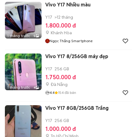
Vivo Y17 Nhiều màu
Y17
>12 tháng
1.800.000 đ
Khánh Hòa
1 tháng trước
5
Ngọc Thắng Smartphone
Vivo Y17 8/256GB máy đẹp
Y17
256 GB
1.750.000 đ
Đà Nẵng
1 tháng trước
4
4.4
154
đã bán
Vivo Y17 8GB/256GB Trắng
Y17
256 GB
1.000.000 đ
Tp Hồ Chí Minh