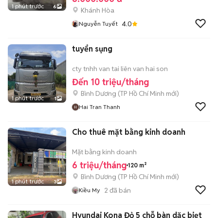
1 phút trước
6
Khánh Hòa
4.0
Nguyễn Tuyết
tuyển sụng
cty tnhh van tai liên van hai son
Đến 10 triệu/tháng
Bình Dương
(
TP Hồ Chí Minh
mới)
1 phút trước
1
Hai Tran Thanh
Cho thuê mặt bằng kinh doanh
Mặt bằng kinh doanh
6 triệu/tháng
120 m²
Bình Dương
(
TP Hồ Chí Minh
mới)
1 phút trước
3
2
đã bán
Kiều My
Hyundai Kona Đỏ 5 chỗ bàn dặc biẹt