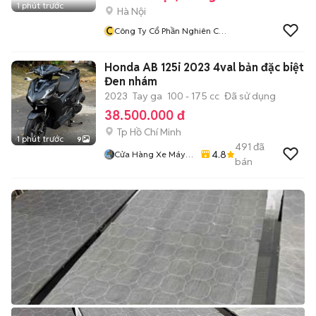
1 phút trước
Hà Nội
C
Công Ty Cổ Phần Nghiên Cứu
Và Phát Triển Y Tế Việt Nam
Honda AB 125i 2023 4val bản đặc biệt
Đen nhám
2023
Tay ga
100 - 175 cc
Đã sử dụng
38.500.000 đ
Tp Hồ Chí Minh
1 phút trước
9
491
đã
4.8
Cửa Hàng Xe Máy
bán
86