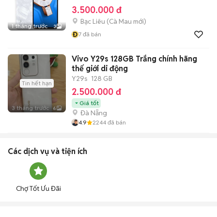
3.500.000 đ
Bạc Liêu
(
Cà Mau
mới)
1 tháng trước
3
Đ
7
đã bán
Vivo Y29s 128GB Trắng chính hãng
thế giới di động
Y29s
128 GB
Tin hết hạn
2.500.000 đ
Giá tốt
3 tháng trước
6
Đà Nẵng
4.9
2244
đã bán
Các dịch vụ và tiện ích
Chợ Tốt Ưu Đãi