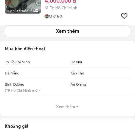
4.000.000 đ
Tp Hồ Chí Minh
2 phút trước
6
Chợ Trời
Xem thêm
Mua bán điện thoại
Tp Hồ Chí Minh
Hà Nội
Đà Nẵng
Cần Thơ
Bình Dương
An Giang
(
TP Hồ Chí Minh
mới)
Xem thêm
Khoảng giá