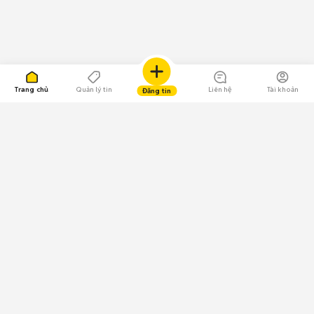
Trang chủ
Quản lý tin
Liên hệ
Tài khoản
Đăng tin
109.000 Bình chọn
Tải ứng dụng Chợ Tốt
Về Chợ Tốt
Quy chế sàn