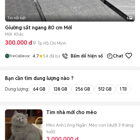
Tin nổi bật
5
Giường sắt ngang 80 cm Mới
Mới
Khác
300.000 đ
Tp Hồ Chí Minh
4.7
54
đã bán
Bấm để hiện số
Chat
TreCoDecor
Bạn cần tìm
dung lượng
nào ?
Dung lượng:
64 GB
128 GB
256 GB
512 GB
1 TB
2 
Tìm nhà mới cho mèo
Mèo Anh Lông Ngắn
Mèo con (dưới 3 tháng
tuổi)
3.000.000 đ