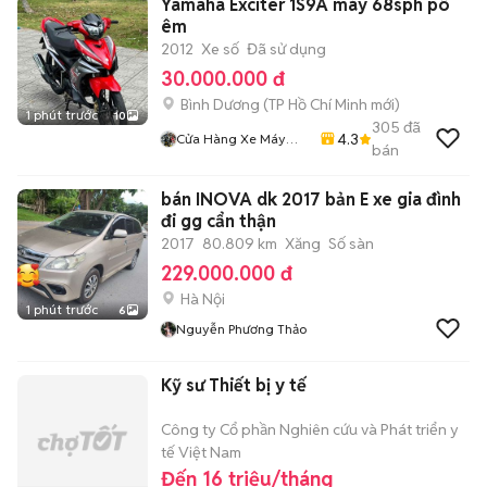
Yamaha Exciter 1S9A máy 68sph pô
êm
2012
Xe số
Đã sử dụng
30.000.000 đ
Bình Dương
(
TP Hồ Chí Minh
mới)
1 phút trước
10
305
đã
4.3
Cửa Hàng Xe Máy
bán
Kha Hoàng
bán INOVA dk 2017 bản E xe gia đình
đi gg cẩn thận
2017
80.809 km
Xăng
Số sàn
229.000.000 đ
Hà Nội
1 phút trước
6
Nguyễn Phương Thảo
Kỹ sư Thiết bị y tế
Công ty Cổ phần Nghiên cứu và Phát triển y
tế Việt Nam
Đến 16 triệu/tháng