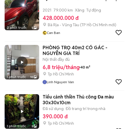
2021
79.000 km
Xăng
Tự động
428.000.000 đ
Bà Rịa - Vũng Tàu
(
TP Hồ Chí Minh
mới)
2 phút trước
5
C
Can Ban
PHÒNG TRỌ 40m2 CÓ GÁC -
NGUYỄN GIA TRÍ
Nội thất đầy đủ
6,8 triệu/tháng
40 m²
Tp Hồ Chí Minh
1 phút trước
10
Linh Nguyen Van
Tiểu cảnh thiền Thủ công Đa màu
30x30x10cm
Đã sử dụng
Đồ trang trí trong nhà
390.000 đ
Tp Hồ Chí Minh
1 phút trước
5