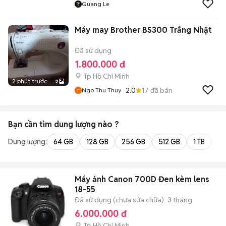
Quang Le
Máy may Brother BS300 Trắng Nhật
Đã sử dụng
1.800.000 đ
Tp Hồ Chí Minh
2 phút trước
2
2.0
17
đã bán
Ngo Thu Thuy
Bạn cần tìm
dung lượng
nào ?
Dung lượng:
64 GB
128 GB
256 GB
512 GB
1 TB
2 
Máy ảnh Canon 700D Đen kèm lens
18-55
Đã sử dụng (chưa sửa chữa)
3 tháng
6.000.000 đ
Tp Hồ Chí Minh