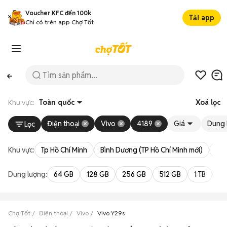
Voucher KFC đến 100k
Tải app
Chỉ có trên app Chợ Tốt
Khu vực:
Toàn quốc
Xoá lọc
Điện thoại
Vivo
4189
Giá
Dung 
Lọc
Khu vực:
Tp Hồ Chí Minh
Bình Dương (TP Hồ Chí Minh mới)
Bà 
Dung lượng:
64 GB
128 GB
256 GB
512 GB
1 TB
2 
Chợ Tốt
Điện thoại
Vivo
Vivo Y29s