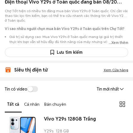
Điện thoại Vivo Y29s ở Toàn quốc đang bán 08/2026
Chợ Tốt hiện có nhiều tin đăng mua bán Vivo Y29s ở Toàn quốc. Chỉ cần vài
thao tác lọc tìm kiếm, bạn có thể tra cứu nhanh các thông tin về Vivo Y29s
ở Toàn quốc.
Vì sao nhiều người chọn mua bán Vivo Y29s ở Toàn quốc trên Chợ Tốt?
Giá trị sử dụng cao: Mua Vivo Y29s ở Toàn quốc mang lại giá trị thiết
thực khi bạn vẫn sở hữu đầy đủ tính năng của máy nhưng với chi phí đầu
...Xem thêm
tư thấp hơn máy đập hộp.
Lưu tìm kiếm
Lựa chọn theo sát nhu cầu: Hệ thống ghi nhận nhiều tin rao Vivo Y29s ở
Toàn quốc, đáp ứng từ nhu cầu cần máy đẹp keng đến máy chỉ cần hoạt
động ổn định.
Siêu thị điện tử
Xem Cửa hàng
Test máy tại chỗ: Tạo điều kiện để người mua đến tận nơi xem xét cẩn
thận, test loa, camera, wifi... để đảm bảo máy không có lỗi phát sinh.
Dễ dàng thương lượng: Quá trình mua bán diễn ra trực tiếp, cho phép
Tin có video
Tin mới nhất
hai bên trao đổi giá cả linh hoạt và có thể chốt giao dịch ngay trong
ngày.
Tất cả
Cá nhân
Bán chuyên
Vivo Y29s 128GB Trắng
Y29s
128 GB