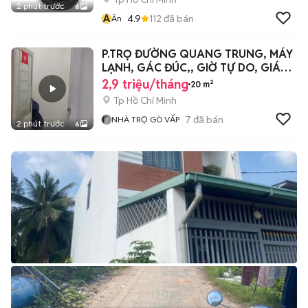
2 phút trước
6
Â
4.9
112
đã bán
Ân
P.TRỌ ĐƯỜNG QUANG TRUNG, MÁY
LẠNH, GÁC ĐÚC,, GIỜ TỰ DO, GIÁ
2.9 TRIỆU
2,9 triệu/tháng
20 m²
Tp Hồ Chí Minh
7
đã bán
NHÀ TRỌ GÒ VẤP
2 phút trước
6