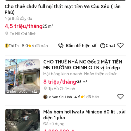
Cho thuê chdv full nội thất mặt tiền 96 Cầu Xéo (Tân
Phú)
Nội thất đầy đủ
4,5 triệu/tháng
25 m²
Tp Hồ Chí Minh
T
5.0
6
đã bán
Bấm để hiện số
Chat
Thi Thi
CHO THUÊ NHÀ NC Gốc 2 MẶT TIỀN
MB TRƯỜNG CHINH Q.TB vị trí đẹp
Mặt bằng kinh doanh
Hoàn thiện cơ bản
8 triệu/tháng
38 m²
Tp Hồ Chí Minh
2 phút trước
5
4.6
1
đã bán
Le Van Chi Linh
Máy bơm hơi Iwata Minicon 60 lít , xài
điện 1 pha
Đã sử dụng