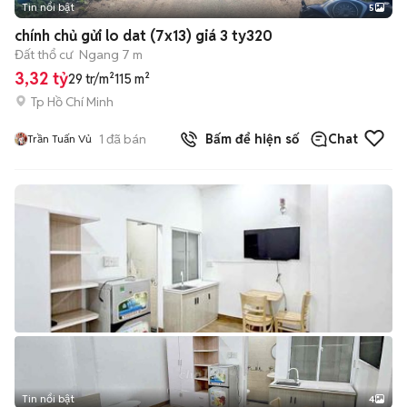
Tin nổi bật
5
chính chủ gửi lo dat (7x13) giá 3 ty320
Đất thổ cư
Ngang 7 m
3,32 tỷ
29 tr/m²
115 m²
Tp Hồ Chí Minh
1
đã bán
Bấm để hiện số
Chat
Trần Tuấn Vủ
Tin nổi bật
4