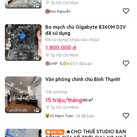
Tp Hồ Chí Minh
1 phút trước
8
Biss Nguyễn
Bo mạch chủ Gigabyte B360M D2V
đã sử dụng
Đã sử dụng (chưa sửa chữa)
1.800.000 đ
Tp Hồ Chí Minh
1 phút trước
6
5.0
607
đã bán
SHIP
Văn phòng chính chủ Bình Thạnh!
Văn phòng
15 triệu/tháng
50 m²
Tp Hồ Chí Minh
1 phút trước
5
V
14
đã bán
Vũ Mạnh Tuân
🔥CHO THUÊ STUDIO BAN