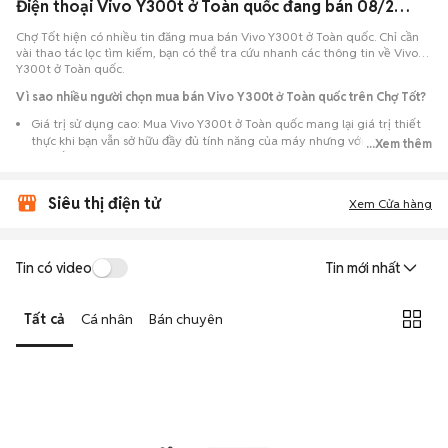
Điện thoại Vivo Y300t ở Toàn quốc đang bán 08/2026
Chợ Tốt hiện có nhiều tin đăng mua bán Vivo Y300t ở Toàn quốc. Chỉ cần
vài thao tác lọc tìm kiếm, bạn có thể tra cứu nhanh các thông tin về Vivo
Y300t ở Toàn quốc.
Vì sao nhiều người chọn mua bán Vivo Y300t ở Toàn quốc trên Chợ Tốt?
Giá trị sử dụng cao: Mua Vivo Y300t ở Toàn quốc mang lại giá trị thiết
thực khi bạn vẫn sở hữu đầy đủ tính năng của máy nhưng với chi phí đầu
...Xem thêm
tư thấp hơn máy đập hộp.
Lựa chọn theo sát nhu cầu: Hệ thống ghi nhận nhiều tin rao Vivo Y300t
Siêu thị điện tử
ở Toàn quốc, đáp ứng từ nhu cầu cần máy đẹp keng đến máy chỉ cần
Xem Cửa hàng
hoạt động ổn định.
Test máy tại chỗ: Tạo điều kiện để người mua đến tận nơi xem xét cẩn
thận, test loa, camera, wifi... để đảm bảo máy không có lỗi phát sinh.
Tin có video
Tin mới nhất
Dễ dàng thương lượng: Quá trình mua bán diễn ra trực tiếp, cho phép
hai bên trao đổi giá cả linh hoạt và có thể chốt giao dịch ngay trong
Tất cả
Cá nhân
Bán chuyên
ngày.