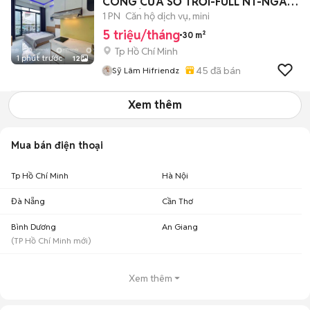
CÔNG CỬA SỔ TRỜI-FULL NT-NGÃ
TƯ PHÚ NHUẬN-30M2
1 PN
Căn hộ dịch vụ, mini
5 triệu/tháng
30 m²
Tp Hồ Chí Minh
1 phút trước
12
45
đã bán
Sỹ Lâm Hifriendz
Xem thêm
Mua bán điện thoại
Tp Hồ Chí Minh
Hà Nội
Đà Nẵng
Cần Thơ
Bình Dương
An Giang
(
TP Hồ Chí Minh
mới)
Xem thêm