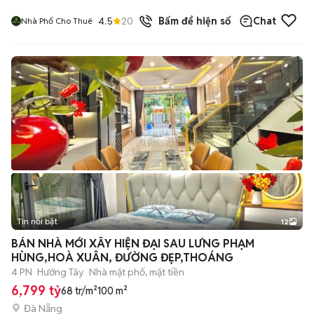
4.5
20
đã bán
Bấm để hiện số
Chat
Nhà Phố Cho Thuê
Tin nổi bật
12
+
2
BÁN NHÀ MỚI XÂY HIỆN ĐẠI SAU LƯNG PHẠM
HÙNG,HOÀ XUÂN, ĐƯỜNG ĐẸP,THOÁNG
4 PN
Hướng Tây
Nhà mặt phố, mặt tiền
6,799 tỷ
68 tr/m²
100 m²
Đà Nẵng