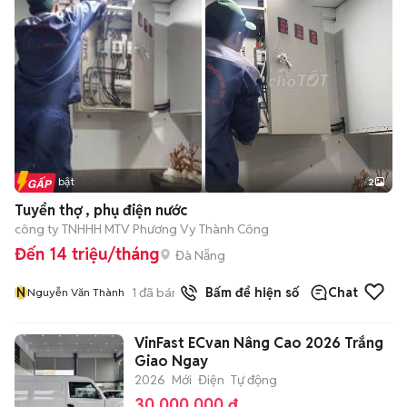
Tin nổi bật
2
Tuyển thợ , phụ điện nước
công ty TNHHH MTV Phương Vy Thành Công
Đến 14 triệu/tháng
Đà Nẵng
N
1
đã bán
Bấm để hiện số
Chat
Nguyễn Văn Thành
VinFast ECvan Nâng Cao 2026 Trắng
Giao Ngay
2026
Mới
Điện
Tự động
30.000.000 đ