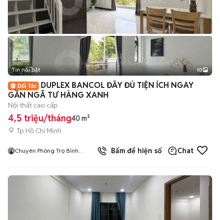
Tin nổi bật
10
+
2
DUPLEX BANCOL ĐẦY ĐỦ TIỆN ÍCH NGAY
GẦN NGÃ TƯ HÀNG XANH
Nội thất cao cấp
4,5 triệu/tháng
40 m²
Tp Hồ Chí Minh
Bấm để hiện số
Chat
Chuyên Phòng Trọ Bình
Thạnh- TP HCM