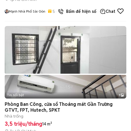
5
đã bán
Bấm để hiện số
Chat
Mạnh Nhà Phố Sài Gòn
Tin nổi bật
7
+
2
Phòng Ban Công, cửa sổ Thoáng mát Gần Trường
GTVT, FPT, Hutech, SPKT
Nhà trống
3,5 triệu/tháng
14 m²