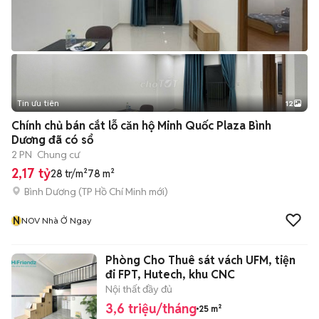
Tin ưu tiên
12
+
2
Chính chủ bán cắt lỗ căn hộ Minh Quốc Plaza Bình
Dương đã có sổ
2 PN
Chung cư
2,17 tỷ
28 tr/m²
78 m²
Bình Dương
(
TP Hồ Chí Minh
mới)
N
NOV Nhà Ở Ngay
Phòng Cho Thuê sát vách UFM, tiện
đi FPT, Hutech, khu CNC
Nội thất đầy đủ
3,6 triệu/tháng
25 m²