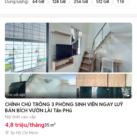
Dung lượng:
64 GB
128 GB
256 GB
512 GB
1 TB
2 
Tin nổi bật
11
+
2
CHÍNH CHỦ TRỐNG 3 PHÒNG SINH VIÊN NGAY LUỸ
BÁN BÍCH VƯỜN LÀI Tân PHú
Nội thất cao cấp
4,8 triệu/tháng
35 m²
Tp Hồ Chí Minh