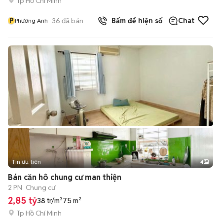
Tp Hồ Chí Minh
P
36
đã bán
Bấm để hiện số
Chat
Phương Anh
Tin ưu tiên
4
Bán căn hô chung cư man thiện
2 PN
Chung cư
2,85 tỷ
38 tr/m²
75 m²
Tp Hồ Chí Minh