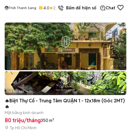
4.0
22
đã bán
Bấm để hiện số
Chat
Thới Thanh Sang
Tin nổi bật
6
+
2
🔥Biệt Thự Cổ - Trung Tâm QUẬN 1 - 12x18m (Góc 2MT)
🔥
Mặt bằng kinh doanh
80 triệu/tháng
350 m²
Tp Hồ Chí Minh