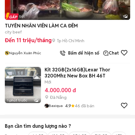
Tin nổi bật
1
TUYỂN NHÂN VIÊN LÀM CA ĐÊM
city beef
Đến 11 triệu/tháng
Tp Hồ Chí Minh
N
Bấm để hiện số
Chat
Nguyễn Xuân Phúc
Kit 32GB(2x16GB)Lexar Thor
3200Mhz New Box BH 46T
Mới
4.000.000 đ
Đà Nẵng
1 phút trước
1
4.9
46
đã bán
Baxiqua
Bạn cần tìm
dung lượng
nào ?