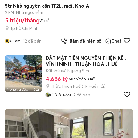
+
2
5tr Nhà nguyên căn 1T2L, mới, Kho A
2 PN
Nhà ngõ, hẻm
5 triệu/tháng
21 m²
Tp Hồ Chí Minh
A
12
đã bán
Bấm để hiện số
Chat
A. Tâm
ĐẤT MẶT TIỀN NGUYỄN THIỆN KẾ .
VĨNH NINH . THUẬN HOÁ . HUẾ
Đất thổ cư
Ngang 9 m
4,686 tỷ
50 tr/m²
93 m²
Thừa Thiên Huế
(
TP Huế
mới)
1 phút trước
3
2
đã bán
LÊ ĐỨC SÂM