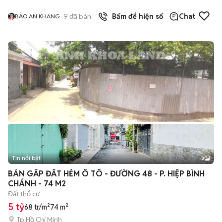
9
đã bán
Bấm để hiện số
Chat
BẢO AN KHANG
Tin nổi bật
3
BÁN GẤP ĐẤT HẺM Ô TÔ - ĐƯỜNG 48 - P. HIỆP BÌNH
CHÁNH - 74 M2
Đất thổ cư
5 tỷ
68 tr/m²
74 m²
Tp Hồ Chí Minh