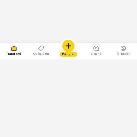
Trang chủ
Quản lý tin
Liên hệ
Tài khoản
Đăng tin
109.000 Bình chọn
Tải ứng dụng Chợ Tốt