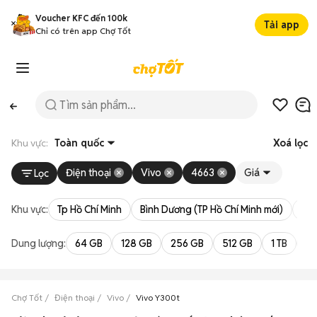
Voucher KFC đến 100k
Tải app
Chỉ có trên app Chợ Tốt
Khu vực:
Toàn quốc
Xoá lọc
Điện thoại
Vivo
4663
Giá
Lọc
Khu vực:
Tp Hồ Chí Minh
Bình Dương (TP Hồ Chí Minh mới)
Bà 
Dung lượng:
64 GB
128 GB
256 GB
512 GB
1 TB
2 
Chợ Tốt
Điện thoại
Vivo
Vivo Y300t