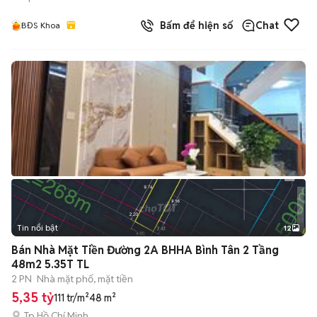
Bấm để hiện số
Chat
BĐS Khoa
Tin nổi bật
12
+
2
Bán Nhà Mặt Tiền Đường 2A BHHA Bình Tân 2 Tầng
48m2 5.35T TL
2 PN
Nhà mặt phố, mặt tiền
5,35 tỷ
111 tr/m²
48 m²
Tp Hồ Chí Minh