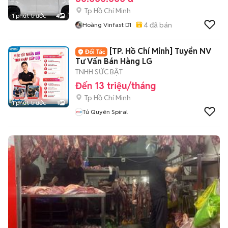
Tp Hồ Chí Minh
1 phút trước
4
4
đã bán
Hoàng Vinfast D1
[TP. Hồ Chí Minh] Tuyển NV
Tư Vấn Bán Hàng LG
TNHH SỨC BẬT
Đến 13 triệu/tháng
Tp Hồ Chí Minh
1 phút trước
1
Tú Quyên Spiral