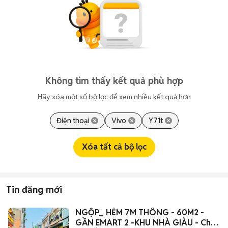
Không tìm thấy kết quả phù hợp
Hãy xóa một số bộ lọc để xem nhiều kết quả hơn
Điện thoại
Vivo
Y71t
Xóa tất cả bộ lọc
Tin đăng mới
NGỘP_ HẺM 7M THÔNG - 60M2 -
GẦN EMART 2 -KHU NHÀ GIÀU - Chỉ