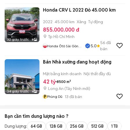
Honda CRV L 2022 Đỏ 45.000 km
2022
45.000 km
Xăng
Tự động
855.000.000 đ
Tp Hồ Chí Minh
32 giây trước
9
56
đã
5.0
Honda Ôtô Sài Gòn
bán
Quận 2
Bán Nhà xưởng đang hoạt động
Mặt bằng kinh doanh
Nội thất đầy đủ
42 tỷ
8500 m²
Long An
(
Tây Ninh
mới)
34 giây trước
4
P
13
đã bán
Phùng Dũ
Bạn cần tìm
dung lượng
nào ?
Dung lượng:
64 GB
128 GB
256 GB
512 GB
1 TB
2 