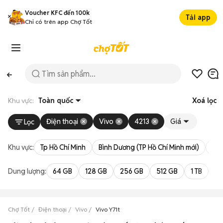
Voucher KFC đến 100k
Tải app
Chỉ có trên app Chợ Tốt
Khu vực:
Toàn quốc
Xoá lọc
Điện thoại
Vivo
4213
Giá
Lọc
Khu vực:
Tp Hồ Chí Minh
Bình Dương (TP Hồ Chí Minh mới)
Bà 
Dung lượng:
64 GB
128 GB
256 GB
512 GB
1 TB
2 
Chợ Tốt
Điện thoại
Vivo
Vivo Y71t