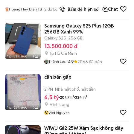
2
đã bán
Bấm để hiện số
Chat
Hoàng Huy Điện Tử
Samsung Galaxy S25 Plus 12GB
256GB Xanh 99%
Galaxy S25
256 GB
13.500.000 đ
Tp Hồ Chí Minh
1 phút trước
6
4.9
2068
đã bán
Thành Loc
cần bán gấp
2 PN
Nhà mặt phố, mặt tiền
6,5 tỷ
20 tr/m²
324 m²
Vĩnh Long
1 phút trước
3
V
Viet Nguyen
WIWU Qi2 25W Xám Sạc không dây