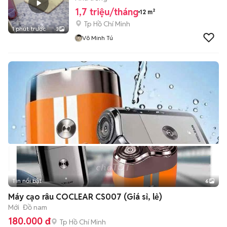
1,7 triệu/tháng
12 m²
Tp Hồ Chí Minh
1 phút trước
3
Võ Minh Tú
Tin nổi bật
6
+
2
Máy cạo râu COCLEAR CS007 (Giá sỉ, lẻ)
Mới
Đồ nam
180.000 đ
Tp Hồ Chí Minh