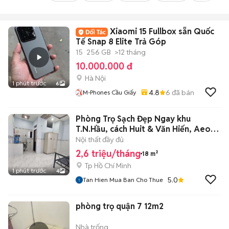
Xiaomi 15 Fullbox sẵn Quốc
Tế Snap 8 Elite Trả Góp
15
256 GB
>12 tháng
10.000.000 đ
Hà Nội
1 phút trước
6
4.8
6
đã bán
M-Phones Cầu Giấy
Phòng Trọ Sạch Đẹp Ngay khu
T.N.Hầu, cách Huit & Văn Hiến, Aeon
10p
Nội thất đầy đủ
2,6 triệu/tháng
18 m²
Tp Hồ Chí Minh
1 phút trước
4
5.0
Tan Hien Mua Ban Cho Thue
phòng trọ quận 7 12m2
Nhà trống