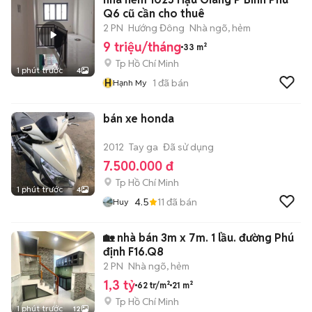
Q6 cũ cần cho thuê
2 PN
Hướng Đông
Nhà ngõ, hẻm
9 triệu/tháng
33 m²
Tp Hồ Chí Minh
1 phút trước
4
H
1
đã bán
Hạnh My
bán xe honda
2012
Tay ga
Đã sử dụng
7.500.000 đ
Tp Hồ Chí Minh
1 phút trước
4
4.5
11
đã bán
Huy
🏡 nhà bán 3m x 7m. 1 lầu. đường Phú
định F16.Q8
2 PN
Nhà ngõ, hẻm
1,3 tỷ
62 tr/m²
21 m²
Tp Hồ Chí Minh
1 phút trước
12