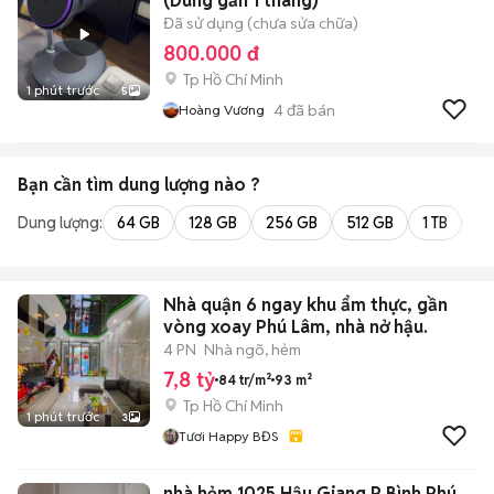
(Dùng gần 1 tháng)
Đã sử dụng (chưa sửa chữa)
800.000 đ
Tp Hồ Chí Minh
1 phút trước
5
4
đã bán
Hoàng Vương
Bạn cần tìm
dung lượng
nào ?
Dung lượng:
64 GB
128 GB
256 GB
512 GB
1 TB
2 
Nhà quận 6 ngay khu ẩm thực, gần
vòng xoay Phú Lâm, nhà nở hậu.
4 PN
Nhà ngõ, hẻm
7,8 tỷ
84 tr/m²
93 m²
Tp Hồ Chí Minh
1 phút trước
3
Tươi Happy BĐS
nhà hẻm 1025 Hậu Giang P Bình Phú