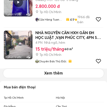
2.800.000 đ
Tp Hồ Chí Minh
1 phút trước
6
1966
đã
4.9
Cửa Hàng Tuan
bán
Khoi
NHÀ NGUYÊN CĂN HXH GẦN ĐH
HỌC LUẬT ,VẠN PHÚC CITY, 4PN SẴN
NỘI THẤT
4 PN
Nhà ngõ, hẻm
15 triệu/tháng
60 m²
Tp Hồ Chí Minh
1 phút trước
4
Chuyên Bds Thủ Đức
Xem thêm
Mua bán điện thoại
Tp Hồ Chí Minh
Hà Nội
Đà Nẵng
Cần Thơ