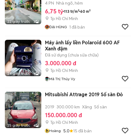
6.x TỶ
4 PN
Nhà ngõ, hẻm
6,75 tỷ
113 tr/m²
60 m²
Tp Hồ Chí Minh
22 giây trước
3
1
đã bán
ĐẠI HÙNG
Máy ảnh lấy liền Polaroid 600 AF
Xanh đậm
Đã sử dụng (chưa sửa chữa)
3.000.000 đ
Tp Hồ Chí Minh
24 giây trước
4
Mã Thị Thúy Vy
Mitsubishi Attrage 2019 Số sàn Đỏ
2019
300.000 km
Xăng
Số sàn
150.000.000 đ
Tp Hồ Chí Minh
25 giây trước
4
h
5.0
15
đã bán
Hoàng