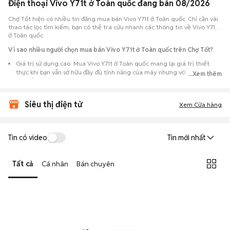
Điện thoại Vivo Y71t ở Toàn quốc đang bán 08/2026
Chợ Tốt hiện có nhiều tin đăng mua bán Vivo Y71t ở Toàn quốc. Chỉ cần vài
thao tác lọc tìm kiếm, bạn có thể tra cứu nhanh các thông tin về Vivo Y71t
ở Toàn quốc.
Vì sao nhiều người chọn mua bán Vivo Y71t ở Toàn quốc trên Chợ Tốt?
Giá trị sử dụng cao: Mua Vivo Y71t ở Toàn quốc mang lại giá trị thiết
thực khi bạn vẫn sở hữu đầy đủ tính năng của máy nhưng với chi phí đầu
...Xem thêm
tư thấp hơn máy đập hộp.
Lựa chọn theo sát nhu cầu: Hệ thống ghi nhận nhiều tin rao Vivo Y71t ở
Siêu thị điện tử
Toàn quốc, đáp ứng từ nhu cầu cần máy đẹp keng đến máy chỉ cần hoạt
Xem Cửa hàng
động ổn định.
Test máy tại chỗ: Tạo điều kiện để người mua đến tận nơi xem xét cẩn
thận, test loa, camera, wifi... để đảm bảo máy không có lỗi phát sinh.
Tin có video
Tin mới nhất
Dễ dàng thương lượng: Quá trình mua bán diễn ra trực tiếp, cho phép
hai bên trao đổi giá cả linh hoạt và có thể chốt giao dịch ngay trong
Tất cả
Cá nhân
Bán chuyên
ngày.