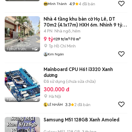
m
4.9
4
đã bán
Mình Thành
Nhà 4 tầng khu bàn cờ Họ Lê, DT
70m2 (4.1x17m) HXH 6m. Nhỉnh 9 tỷ
TL
4 PN
Nhà ngõ, hẻm
9 tỷ
129 tr/m²
70 m²
Tp Hồ Chí Minh
1 phút trước
11
Kim Ngân
Mainboard CPU H61 i3320 Xanh
dương
Đã sử dụng (chưa sửa chữa)
300.000 đ
Hà Nội
1 phút trước
1
L
3.3
2
đã bán
LÊ NHÂM
Samsung M51 128GB Xanh Amoled
Galaxy M51
128 GB
3 tháng