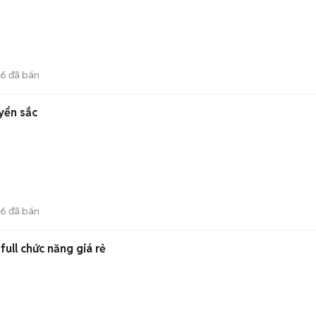
36
đã bán
yển sắc
36
đã bán
ull chức năng giá rẻ