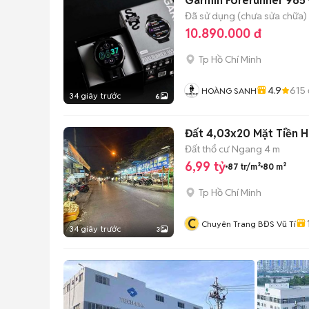
Garmin Forerunner 965 
Đã sử dụng (chưa sửa chữa)
10.890.000 đ
Tp Hồ Chí Minh
4.9
615
HOÀNG SANH
34 giây trước
6
Đất 4,03x20 Mặt Tiền H
Đất thổ cư
Ngang 4 m
6,99 tỷ
87 tr/m²
80 m²
Tp Hồ Chí Minh
C
Chuyên Trang BĐS Vũ Tí
34 giây trước
3