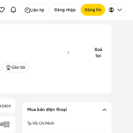
Đăng nhập
Đăng tin
Liên hệ
Xoá
lọc
Gần tôi
a hàng
Mua bán điện thoại
Tp Hồ Chí Minh
ới