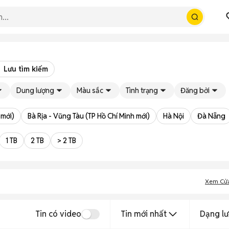
Lưu tìm kiếm
Dung lượng
Màu sắc
Tình trạng
Đăng bởi
 mới)
Bà Rịa - Vũng Tàu (TP Hồ Chí Minh mới)
Hà Nội
Đà Nẵng
1 TB
2 TB
> 2 TB
Xem Cử
Tin có video
Tin mới nhất
Dạng lư