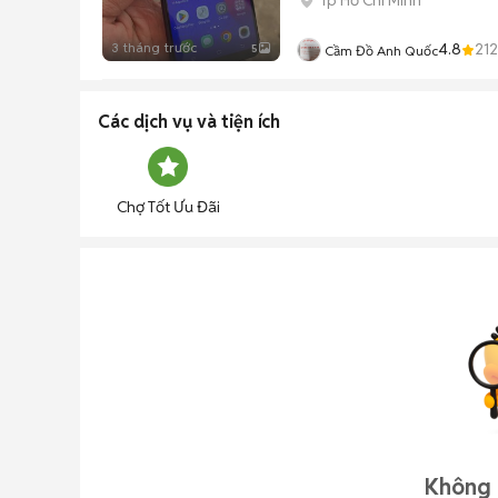
3 tháng trước
4.8
212
5
Cầm Đồ Anh Quốc
Các dịch vụ và tiện ích
Chợ Tốt Ưu Đãi
Không 