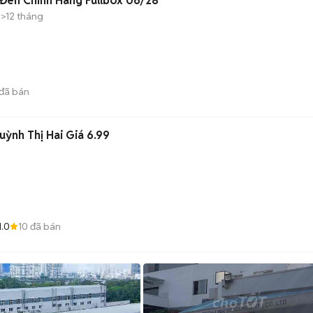
Đen Chính Hãng Fullbox 06/28
>12 tháng
đã bán
uỳnh Thị Hai Giá 6.99
1.0
10
đã bán