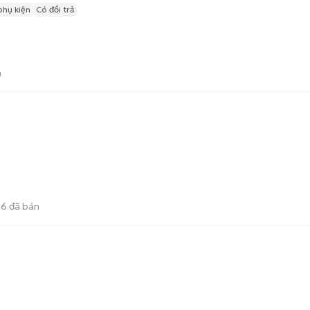
phụ kiện
Có đổi trả
n
96
đã bán