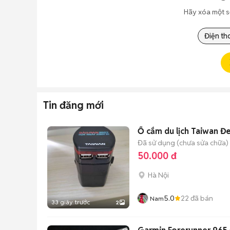
Hãy xóa một s
Điện th
Tin đăng mới
Ổ cắm du lịch Taiwan Đ
Đã sử dụng (chưa sửa chữa)
50.000 đ
Hà Nội
5.0
22
đã bán
Nam
33 giây trước
2