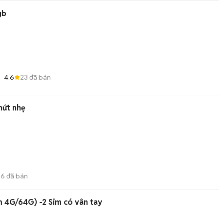
gb
4.6
23
đã bán
nứt nhẹ
96
đã bán
m 4G/64G) -2 Sim có vân tay