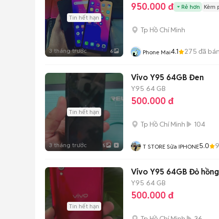
950.000 đ
Rẻ hơn
Kèm 
Tin hết hạn
Tp Hồ Chí Minh
3 tháng trước
4.1
275
đã bá
6
Phone Mai
Vivo Y95 64GB Đen
Y95
64 GB
500.000 đ
Tin hết hạn
Tp Hồ Chí Minh
104
3 tháng trước
5.0
5
T STORE Sửa IPHONE
Vivo Y95 64GB Đỏ hồng
Y95
64 GB
500.000 đ
Tin hết hạn
Tp Hồ Chí Minh
36