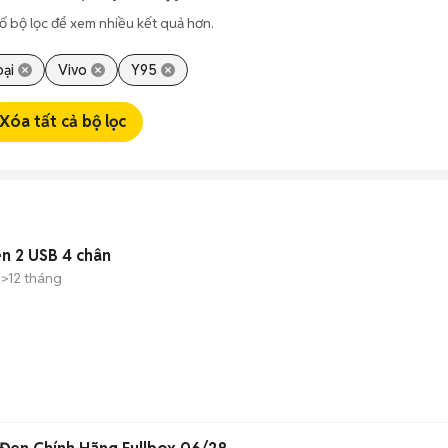
ố bộ lọc để xem nhiều kết quả hơn.
oại
Vivo
Y95
Xóa tất cả bộ lọc
en 2 USB 4 chân
>12 tháng