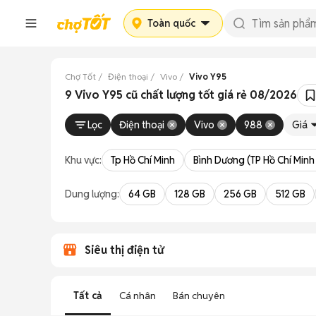
Toàn quốc
Chợ Tốt
Điện thoại
Vivo
Vivo Y95
9 Vivo Y95 cũ chất lượng tốt giá rẻ 08/2026
Lọc
Điện thoại
Vivo
988
Giá
Khu vực:
Tp Hồ Chí Minh
Bình Dương (TP Hồ Chí Minh
Dung lượng:
64 GB
128 GB
256 GB
512 GB
Siêu thị điện tử
Tất cả
Cá nhân
Bán chuyên