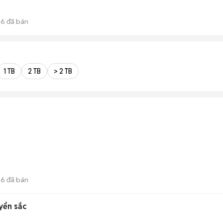
96
đã bán
1 TB
2 TB
> 2 TB
96
đã bán
yển sắc