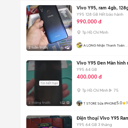
Vivo Y95, ram 4gb, 128
Y95
128 GB
Hết bảo hành
990.000 đ
Tp Hồ Chí Minh
A LONG Nhận Thanh Toán
2 tuần trước
4
THẺ TÍN DỤNG
Vivo Y95 Đen Màn hình 
Y95
64 GB
400.000 đ
Tin hết hạn
Tp Hồ Chí Minh
75
2 tháng trước
5.0
5
T STORE Sửa IPHONE
Điện thoại Vivo Y95 Ra
Y95
64 GB
3 tháng