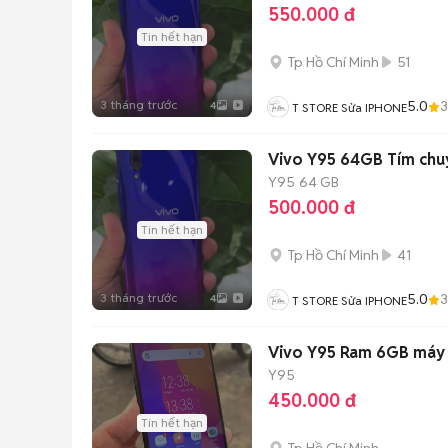
550.000 đ
Tin hết hạn
Tp Hồ Chí Minh
51
3 tháng trước
5.0
4
T STORE Sửa IPHONE
Vivo Y95 64GB Tím chu
Y95
64 GB
500.000 đ
Tin hết hạn
Tp Hồ Chí Minh
41
3 tháng trước
5.0
4
T STORE Sửa IPHONE
Vivo Y95 Ram 6GB máy f
Y95
450.000 đ
Tin hết hạn
Tp Hồ Chí Minh