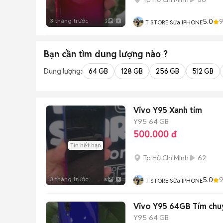
3 tháng trước
5.0
3
T STORE Sửa IPHONE
Bạn cần tìm
dung lượng
nào ?
Dung lượng:
64 GB
128 GB
256 GB
512 GB
Vivo Y95 Xanh tím
Y95
64 GB
500.000 đ
Tin hết hạn
Tp Hồ Chí Minh
62
3 tháng trước
5.0
6
T STORE Sửa IPHONE
Vivo Y95 64GB Tím chu
Y95
64 GB