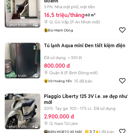
doanh
3 PN
Nhà mặt phố, mặt tiền
16,5 triệu/tháng
60 m²
Q. Gò Vấp
(
P. An Nhơn
mới)
1 phút trước
4
b
Bùi Mạnh Dũng
Tủ lạnh Aqua mini Đen tiết kiệm điện
Đã sử dụng
< 100 lít
800.000 đ
Quận 8
(
P. Bình Đông
mới)
1 phút trước
4
v
15
đã bán
Võ Hoàng Yến
Piaggio Liberty 125 3V i.e. xe đẹp như
mới
2015
Tay ga
100 - 175 cc
Đã sử dụng
2.900.000 đ
Q. Nam Từ Liêm
1 phút trước
6
3.7
1
đã bán
BIEN MORTO XE MÁY