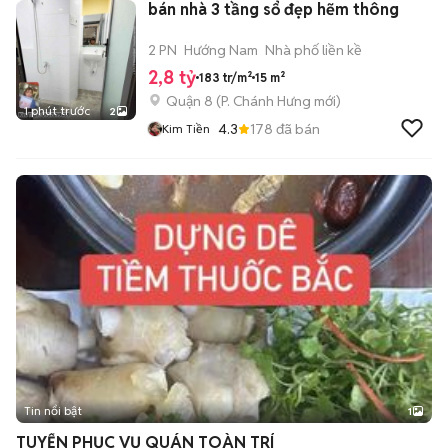
bán nhà 3 tầng sổ đẹp hẽm thông
2 PN
Hướng Nam
Nhà phố liền kề
2,8 tỷ
183 tr/m²
15 m²
Quận 8
(
P. Chánh Hưng
mới)
1 phút trước
2
4.3
178
đã bán
Kim Tiền
Tin nổi bật
1
TUYỂN PHỤC VỤ QUÁN TOÀN TRÍ