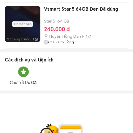
Vsmart Star 5 64GB Đen Đã dùng
Star 5
64 GB
Tin hết hạn
240.000 đ
Huyện Hồng Dân
141
2 tháng trước
2
Châu Kim Hồng
Các dịch vụ và tiện ích
Chợ Tốt Ưu Đãi