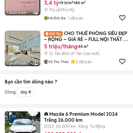
3,4 tỷ
19 tr/m²
180 m²
Thị xã Phú Mỹ
1 phút trước
3
H
1
đã bán
Hà Đức Ba
CHO THUÊ PHÒNG SIÊU ĐẸP
– RỘNG – GIÁ RẺ – FULL NỘI THẤT –
GẦN ĐƯỜNG CỘ
5 triệu/tháng
30 m²
Q. Tân Bình
(
P. Tân Sơn
mới)
2
đã bán
Vũ Thu Thảo
1 phút trước
12
Bạn cần tìm
dòng
nào ?
Dòng:
Joy 4
🚘 Mazda 6 Premium Model 2024
Trắng 26.000 km
2023
20.000 km
Xăng
Tự động