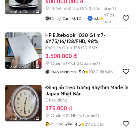
600.000.000 đ
Thành phố Thủ Đức
(
P. Cát Lái
mới)
1 phút trước
11
47
đã
5.0
Tấn Lợi Car - AUTO
bán
9X
HP Elitebook 1030 G1 m7-
6Y75/16/128/FHD, 98%
Khác
16 GB
< 128 GB
SSD
3.500.000 đ
Quận 5
(
P. Chợ Quán
mới)
1 phút trước
4
5.0
1080
đã bán
PHAN MINH MB
Đồng hồ treo tường Rhythm Made in
Japan Nhật Bản
Đã sử dụng
375.000 đ
Quận 3
(
P. Nhiêu Lộc
mới)
1 phút trước
5
P
4.5
29
đã bán
Phúc Nguyễn