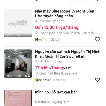
Nhà máy Bluescope Lysaght Biên
Hòa tuyển công nhân
Bluescope Lysaght
Đến 12,80 triệu/tháng
Thành phố Biên Hòa
(
P. Trấn Biên
mới)
1 phút trước
M
1
đã bán
Ms.Thư
Nguyên căn sát hxh Nguyễn Thị Minh
Khai, Quận 1 | 2pn2wc full nt
2 PN
Nhà ngõ, hẻm
12 triệu/tháng
25 m²
Quận 1
(
P. Bến Thành
mới)
1 phút trước
12
B
3
đã bán
Bình Minh
mình có 1 lô đất cần bán
Đất thổ cư
Ngang 10 m