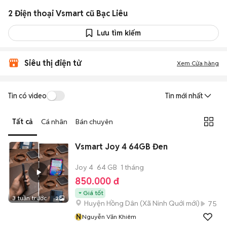
2 Điện thoại Vsmart cũ Bạc Liêu
Lưu tìm kiếm
Siêu thị điện tử
Xem Cửa hàng
Tin có video
Tin mới nhất
Tất cả
Cá nhân
Bán chuyên
Vsmart Joy 4 64GB Đen
Joy 4
64 GB
1 tháng
850.000 đ
Giá tốt
3 tuần trước
2
Huyện Hồng Dân
(
Xã Ninh Quới
mới)
75
N
Nguyễn Văn Khiêm