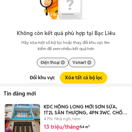
Không còn kết quả phù hợp tại Bạc Liêu
Hãy xóa một số bộ lọc hoặc thay đổi khu vực tìm 
kiếm để xem nhiều kết quả hơn
Điện thoại
Vsmart
Đổi khu vực
Xóa tất cả bộ lọc
Tin đăng mới
KDC HỒNG LONG MỚI SƠN SỬA,
1T2L SÂN THƯỢNG, 4PN 3WC. CHỐT
AC ƠI!
4 PN
Nhà ngõ, hẻm
13 triệu/tháng
54 m²