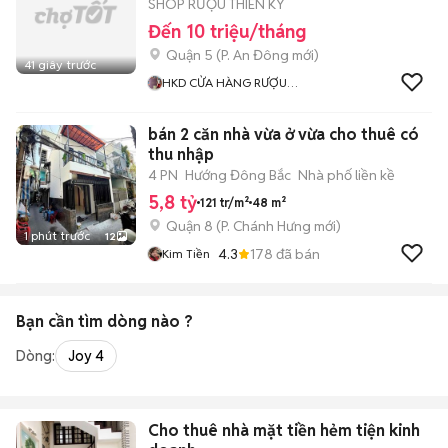
SHOP RƯỢU THIÊN KỲ
Đến 10 triệu/tháng
Quận 5
(
P. An Đông
mới)
41 giây trước
HKD CỬA HÀNG RƯỢU
NGOẠI THIÊN KỲ
bán 2 căn nhà vừa ở vừa cho thuê có
thu nhập
4 PN
Hướng Đông Bắc
Nhà phố liền kề
5,8 tỷ
121 tr/m²
48 m²
Quận 8
(
P. Chánh Hưng
mới)
1 phút trước
12
4.3
178
đã bán
Kim Tiền
Bạn cần tìm
dòng
nào ?
Dòng:
Joy 4
Cho thuê nhà mặt tiền hẻm tiện kinh