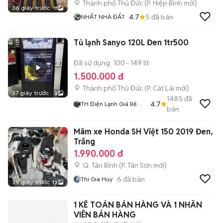
Thành phố Thủ Đức
(
P. Hiệp Bình
mới)
36 giây trước
11
4.7
5
đã bán
NHẤT NHÀ ĐẤT
Tủ lạnh Sanyo 120L Đen 1tr500
Đã sử dụng
100 - 149 lít
1.500.000 đ
Thành phố Thủ Đức
(
P. Cát Lái
mới)
37 giây trước
2
1485
đã
4.7
TH Điện Lạnh Giá Rẻ
bán
Siêu Rẻ HCM
Mâm xe Honda SH Việt 150 2019 Đen,
Trắng
1.990.000 đ
Q. Tân Bình
(
P. Tân Sơn
mới)
6
đã bán
Thi Gia Huy
39 giây trước
12
1 KẾ TOÁN BÁN HÀNG VÀ 1 NHÂN
VIÊN BÁN HÀNG