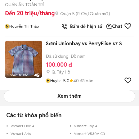
QUÁN ĂN TOÀN TRÍ
Đến 20 triệu/tháng
Quận 5
(
P. Chợ Quán
mới)
N
Bấm để hiện số
Chat
Nguyễn Thị Thảo
Sơmi Unionbay vs PerryElise sz S
Đã sử dụng
Đồ nam
100.000 đ
Q. Tây Hồ
1 phút trước
4
H
5.0
40
đã bán
Huyle
Xem thêm
Các từ khóa phổ biến
Vsmart Live 4
Vsmart Joy 4
Vsmart Aris
Vsmart V530A Cũ