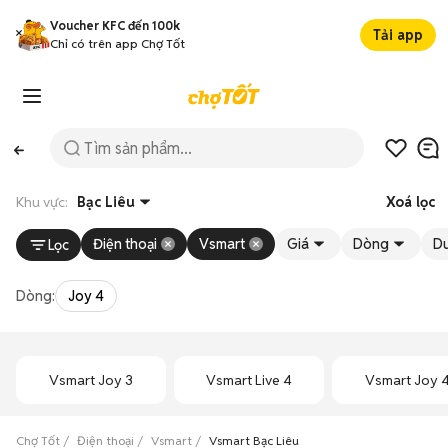
Voucher KFC đến 100k
Tải app
Chỉ có trên app Chợ Tốt
Khu vực:
Bạc Liêu
Xoá lọc
Điện thoại
Vsmart
Giá
Dòng
Du
Lọc
Dòng:
Joy 4
Vsmart Joy 3
Vsmart Live 4
Vsmart Joy 
Chợ Tốt
Điện thoại
Vsmart
Vsmart Bạc Liêu