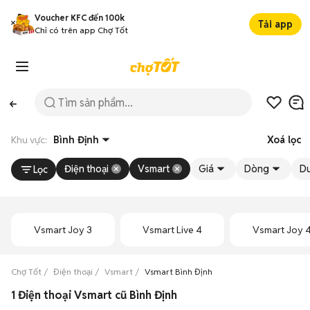
Voucher KFC đến 100k
Tải app
Chỉ có trên app Chợ Tốt
Khu vực:
Bình Định
Xoá lọc
Điện thoại
Vsmart
Giá
Dòng
Du
Lọc
Vsmart Joy 3
Vsmart Live 4
Vsmart Joy 
Chợ Tốt
Điện thoại
Vsmart
Vsmart Bình Định
1 Điện thoại Vsmart cũ Bình Định