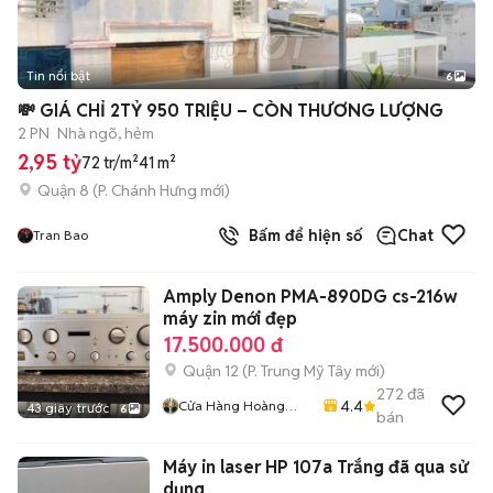
Tin nổi bật
6
+
2
💸 GIÁ CHỈ 2TỶ 950 TRIỆU – CÒN THƯƠNG LƯỢNG
2 PN
Nhà ngõ, hẻm
2,95 tỷ
72 tr/m²
41 m²
Quận 8
(
P. Chánh Hưng
mới)
Bấm để hiện số
Chat
Tran Bao
Amply Denon PMA-890DG cs-216w
máy zin mới đẹp
17.500.000 đ
Quận 12
(
P. Trung Mỹ Tây
mới)
272
đã
4.4
Cửa Hàng Hoàng
43 giây trước
6
bán
Thao Audio
Máy in laser HP 107a Trắng đã qua sử
dụng