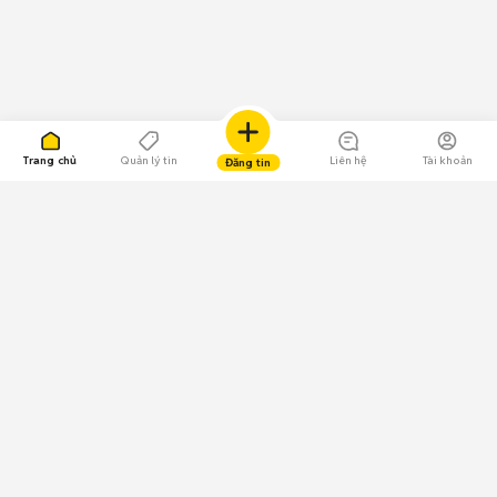
Trang chủ
Quản lý tin
Liên hệ
Tài khoản
Đăng tin
109.000 Bình chọn
Tải ứng dụng Chợ Tốt
Về Chợ Tốt
Quy chế sàn
Chính sách bảo mật
Giải quyết tranh chấp
CÔNG TY TNHH CHỢ TỐT - Người đại diện theo pháp luật:
Nguyễn Trọng Tấn; GPDKKD: 0312120782 do Sở KH & ĐT TP.HCM cấp ngày
11/01/2013;
GPMXH: 185/GP-BTTTT do Bộ Thông tin và Truyền thông