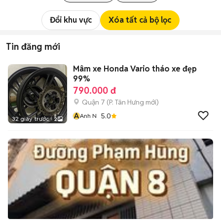
Đổi khu vực
Xóa tất cả bộ lọc
Tin đăng mới
Mâm xe Honda Vario tháo xe đẹp
99%
790.000 đ
Quận 7
(
P. Tân Hưng
mới)
A
5.0
Anh N
32 giây trước
2