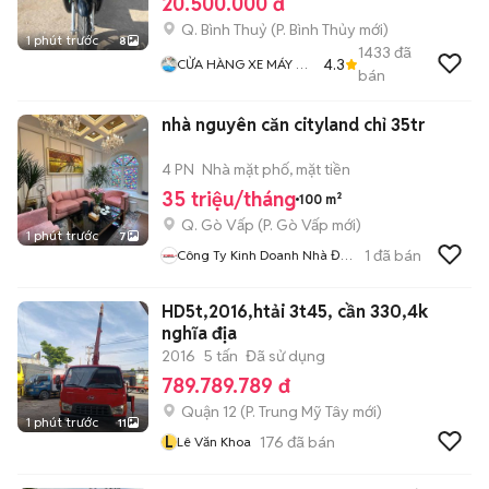
20.500.000 đ
Q. Bình Thuỷ
(
P. Bình Thủy
mới)
1 phút trước
8
1433
đã
4.3
CỬA HÀNG XE MÁY VŨ
bán
Fi
nhà nguyên căn cityland chỉ 35tr
4 PN
Nhà mặt phố, mặt tiền
35 triệu/tháng
100 m²
Q. Gò Vấp
(
P. Gò Vấp
mới)
1 phút trước
7
1
đã bán
Công Ty Kinh Doanh Nhà Đất
Tp HCM
HD5t,2016,htải 3t45, cần 330,4k
nghĩa địa
2016
5 tấn
Đã sử dụng
789.789.789 đ
Quận 12
(
P. Trung Mỹ Tây
mới)
1 phút trước
11
L
176
đã bán
Lê Văn Khoa