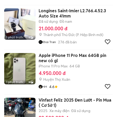
Longines Saint-Imier L2.766.4.52.3
Auto Size 41mm
Đã sử dụng
Đồ nam
21.000.000 đ
Thành phố Thủ Đức
(
P. Hiệp Bình
mới)
1 phút trước
6
276
đã bán
Khoi Tran
Apple iPhone 11 Pro Max 64GB pin
new có gl
iPhone 11 Pro Max
64 GB
4.950.000 đ
Huyện Thọ Xuân
1 phút trước
6
4.6
HH
Vinfast Feliz 2025 Đen Lướt - Pin Mua
( Cơ Sở 1)
2025
Xe máy điện
Đã sử dụng