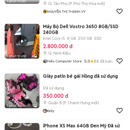
1 phút trước
Q. Tân Phú
(
P. Phú Thọ Hòa
mới)
N
NGUYỄN THỊ THANH VY
Máy Bộ Dell Vostro 3650 8GB/SSD
240GB
Intel Core i5
8 GB
250 GB
SSD
2.800.000 đ
Q. Ninh Kiều
1 phút trước
4
5.0
88
đã bán
Hiếu Computer Store
Giày patin bé gái Hồng đã sử dụng
Đã sử dụng
350.000 đ
Quận 8
(
P. Chánh Hưng
mới)
1 phút trước
1
Kelly
iPhone XS Max 64GB Đen Mỹ Đã sử