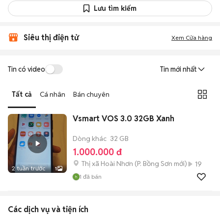
Lưu tìm kiếm
Siêu thị điện tử
Xem Cửa hàng
Tin có video
Tin mới nhất
Tất cả
Cá nhân
Bán chuyên
Vsmart VOS 3.0 32GB Xanh
Dòng khác
32 GB
1.000.000 đ
Thị xã Hoài Nhơn
(
P. Bồng Sơn
mới)
19
2 tuần trước
1
1
đã bán
Các dịch vụ và tiện ích