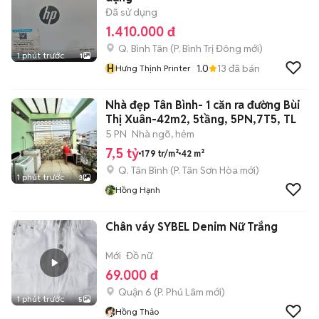
Đã sử dụng
1.410.000 đ
Q. Bình Tân
(
P. Bình Trị Đông
mới)
1 phút trước
1
H
1.0
13
đã bán
Hưng Thịnh Printer
Nhà đẹp Tân Bình- 1 căn ra đường Bùi
Thị Xuân-42m2, 5tầng, 5PN,7T5, TL
5 PN
Nhà ngõ, hẻm
7,5 tỷ
179 tr/m²
42 m²
Q. Tân Bình
(
P. Tân Sơn Hòa
mới)
1 phút trước
3
Hồng Hạnh
Chân váy SYBEL Denim Nữ Trắng
Mới
Đồ nữ
69.000 đ
Quận 6
(
P. Phú Lâm
mới)
1 phút trước
5
Hồng Thảo