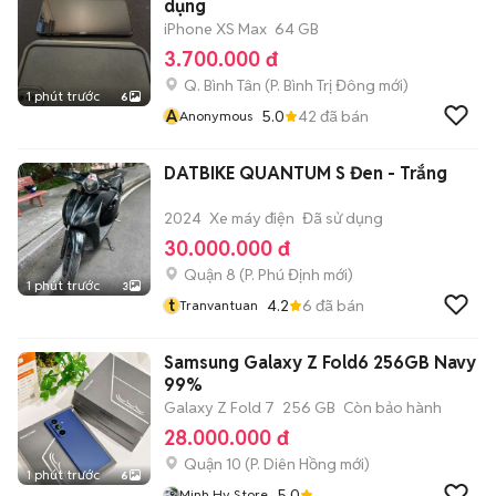
dụng
iPhone XS Max
64 GB
3.700.000 đ
Q. Bình Tân
(
P. Bình Trị Đông
mới)
1 phút trước
6
A
5.0
42
đã bán
Anonymous
DATBIKE QUANTUM S Đen - Trắng
2024
Xe máy điện
Đã sử dụng
30.000.000 đ
Quận 8
(
P. Phú Định
mới)
1 phút trước
3
t
4.2
6
đã bán
Tranvantuan
Samsung Galaxy Z Fold6 256GB Navy
99%
Galaxy Z Fold 7
256 GB
Còn bảo hành
28.000.000 đ
Quận 10
(
P. Diên Hồng
mới)
1 phút trước
6
5.0
Minh Hy Store