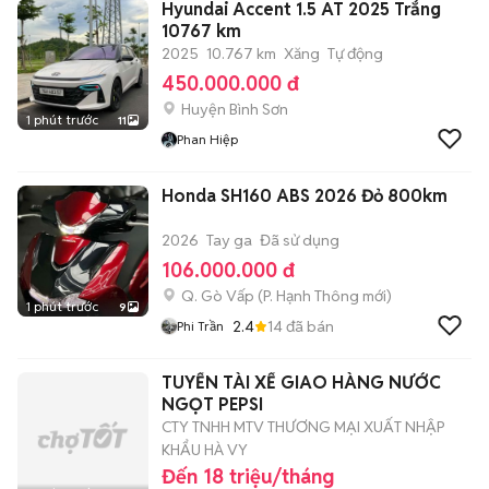
Hyundai Accent 1.5 AT 2025 Trắng
10767 km
2025
10.767 km
Xăng
Tự động
450.000.000 đ
Huyện Bình Sơn
1 phút trước
11
Phan Hiệp
Honda SH160 ABS 2026 Đỏ 800km
2026
Tay ga
Đã sử dụng
106.000.000 đ
Q. Gò Vấp
(
P. Hạnh Thông
mới)
1 phút trước
9
2.4
14
đã bán
Phi Trần
TUYỂN TÀI XẾ GIAO HÀNG NƯỚC
NGỌT PEPSI
CTY TNHH MTV THƯƠNG MẠI XUẤT NHẬP
KHẨU HÀ VY
Đến 18 triệu/tháng