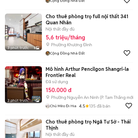
Cộng Đồng Nhà Đất
Cho thuê phòng trọ full nội thất 341
Quan Nhân
Nội thất đầy đủ
5,6 triệu/tháng
Phường Khương Đình
3 phút trước
5
Cộng Đồng Nhà Đất
Mô hình Arthur Pencilgon Shangri-la
Frontier Real
Đã sử dụng
150.000 đ
Phường Nguyễn An Ninh
(
P. Tam Thắng
mới)
3 phút trước
1
4.5
135
đã bán
Chú Mèo Đi Hia
Cho thuê phòng trọ Ngã Tư Sở - Thái
Thịnh
Nội thất đầy đủ