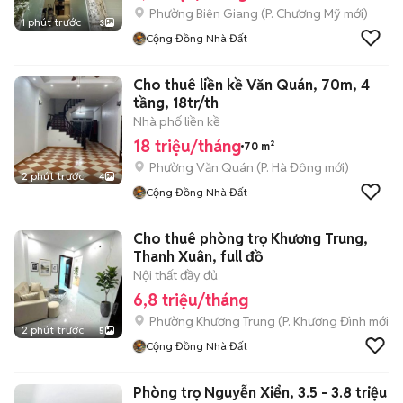
Phường Biên Giang
(
P. Chương Mỹ
mới)
1 phút trước
3
Cộng Đồng Nhà Đất
Cho thuê liền kề Văn Quán, 70m, 4
tầng, 18tr/th
Nhà phố liền kề
18 triệu/tháng
70 m²
Phường Văn Quán
(
P. Hà Đông
mới)
2 phút trước
4
Cộng Đồng Nhà Đất
Cho thuê phòng trọ Khương Trung,
Thanh Xuân, full đồ
Nội thất đầy đủ
6,8 triệu/tháng
Phường Khương Trung
(
P. Khương Đình
mới)
2 phút trước
5
Cộng Đồng Nhà Đất
Phòng trọ Nguyễn Xiển, 3.5 - 3.8 triệu