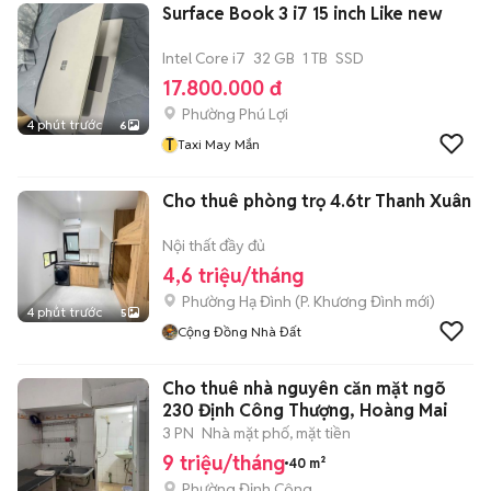
Surface Book 3 i7 15 inch Like new
Intel Core i7
32 GB
1 TB
SSD
17.800.000 đ
Phường Phú Lợi
4 phút trước
6
T
Taxi May Mắn
Cho thuê phòng trọ 4.6tr Thanh Xuân
Nội thất đầy đủ
4,6 triệu/tháng
Phường Hạ Đình
(
P. Khương Đình
mới)
4 phút trước
5
Cộng Đồng Nhà Đất
Cho thuê nhà nguyên căn mặt ngõ
230 Định Công Thượng, Hoàng Mai
3 PN
Nhà mặt phố, mặt tiền
9 triệu/tháng
40 m²
Phường Định Công