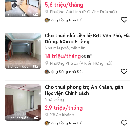
5,6 triệu/tháng
Phường Cát Linh
(
P. Ô Chợ Dừa
mới)
3 phút trước
5
Cộng Đồng Nhà Đất
Cho thuê nhà Liền kề Kđt Văn Phú, Hà
Đông, 50m x 5 tầng
Nhà mặt phố, mặt tiền
18 triệu/tháng
50 m²
Phường Phú La
(
P. Kiến Hưng
mới)
3 phút trước
5
Cộng Đồng Nhà Đất
Cho thuê phòng trọ An Khánh, gần
Học viện Chính sách
Nhà trống
2,9 triệu/tháng
Xã An Khánh
4 phút trước
4
Cộng Đồng Nhà Đất