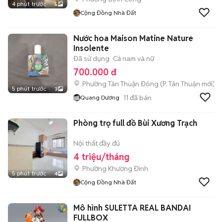
4 phút trước
5
Cộng Đồng Nhà Đất
Nước hoa Maison Matine Nature
Insolente
Đã sử dụng
Cả nam và nữ
700.000 đ
Phường Tân Thuận Đông
(
P. Tân Thuận
mới)
5 phút trước
3
11
đã bán
Quang Dương
Phòng trọ full đồ Bùi Xương Trạch
Nội thất đầy đủ
4 triệu/tháng
Phường Khương Đình
5 phút trước
4
Cộng Đồng Nhà Đất
Mô hình SULETTA REAL BANDAI
FULLBOX