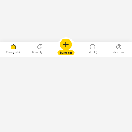
Trang chủ
Quản lý tin
Liên hệ
Tài khoản
Đăng tin
109.000 Bình chọn
Tải ứng dụng Chợ Tốt
Về Chợ Tốt
Quy chế sàn
Chính sách bảo mật
Giải quyết tranh chấp
CÔNG TY TNHH CHỢ TỐT - Người đại diện theo pháp luật:
Nguyễn Trọng Tấn; GPDKKD: 0312120782 do Sở KH & ĐT TP.HCM cấp ngày