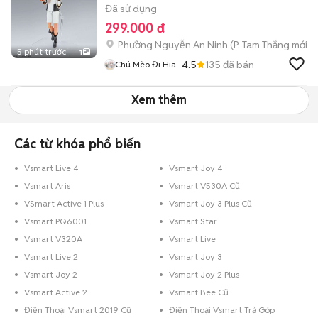
Đã sử dụng
299.000 đ
Phường Nguyễn An Ninh
(
P. Tam Thắng
mới)
5 phút trước
1
4.5
135
đã bán
Chú Mèo Đi Hia
Xem thêm
Các từ khóa phổ biến
Vsmart Live 4
Vsmart Joy 4
Vsmart Aris
Vsmart V530A Cũ
VSmart Active 1 Plus
Vsmart Joy 3 Plus Cũ
Vsmart PQ6001
Vsmart Star
Vsmart V320A
Vsmart Live
Vsmart Live 2
Vsmart Joy 3
Vsmart Joy 2
Vsmart Joy 2 Plus
Vsmart Active 2
Vsmart Bee Cũ
Điện Thoại Vsmart 2019 Cũ
Điện Thoại Vsmart Trả Góp