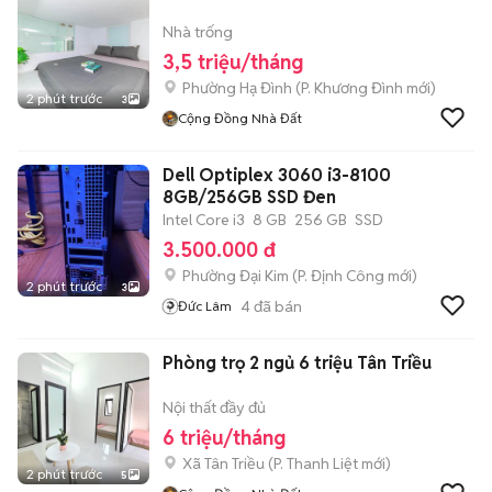
Nhà trống
3,5 triệu/tháng
Phường Hạ Đình
(
P. Khương Đình
mới)
2 phút trước
3
Cộng Đồng Nhà Đất
Dell Optiplex 3060 i3-8100
8GB/256GB SSD Đen
Intel Core i3
8 GB
256 GB
SSD
3.500.000 đ
Phường Đại Kim
(
P. Định Công
mới)
2 phút trước
3
4
đã bán
Đức Lâm
Phòng trọ 2 ngủ 6 triệu Tân Triều
Nội thất đầy đủ
6 triệu/tháng
Xã Tân Triều
(
P. Thanh Liệt
mới)
2 phút trước
5