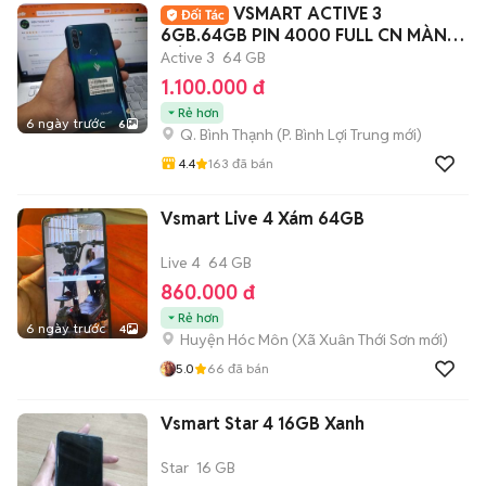
VSMART ACTIVE 3
6GB.64GB PIN 4000 FULL CN MÀN
NÉT
Active 3
64 GB
1.100.000 đ
Rẻ hơn
6 ngày trước
6
Q. Bình Thạnh
(
P. Bình Lợi Trung
mới)
4.4
163
đã bán
Vsmart Live 4 Xám 64GB
Live 4
64 GB
860.000 đ
Rẻ hơn
6 ngày trước
4
Huyện Hóc Môn
(
Xã Xuân Thới Sơn
mới)
5.0
66
đã bán
Vsmart Star 4 16GB Xanh
Star
16 GB