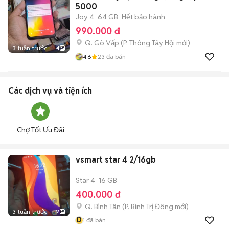
5000
Joy 4
64 GB
Hết bảo hành
990.000 đ
Q. Gò Vấp
(
P. Thông Tây Hội
mới)
3 tuần trước
4
4.6
23
đã bán
Các dịch vụ và tiện ích
Chợ Tốt Ưu Đãi
vsmart star 4 2/16gb
Star 4
16 GB
400.000 đ
Q. Bình Tân
(
P. Bình Trị Đông
mới)
3 tuần trước
2
D
1
đã bán