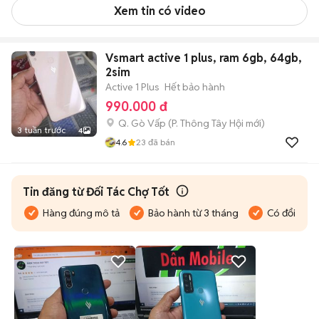
Xem tin có video
Vsmart active 1 plus, ram 6gb, 64gb,
2sim
Active 1 Plus
Hết bảo hành
990.000 đ
Q. Gò Vấp
(
P. Thông Tây Hội
mới)
3 tuần trước
4
4.6
23
đã bán
Tin đăng từ Đối Tác Chợ Tốt
Hàng đúng mô tả
Bảo hành từ 3 tháng
Có đổi trả