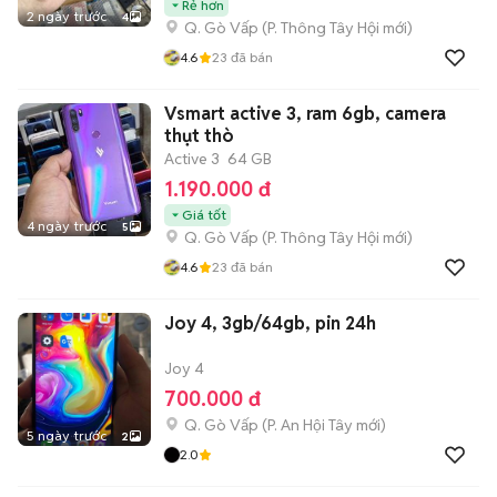
Rẻ hơn
2 ngày trước
4
Q. Gò Vấp
(
P. Thông Tây Hội
mới)
4.6
23
đã bán
Vsmart active 3, ram 6gb, camera
thụt thò
Active 3
64 GB
1.190.000 đ
Giá tốt
4 ngày trước
5
Q. Gò Vấp
(
P. Thông Tây Hội
mới)
4.6
23
đã bán
Joy 4, 3gb/64gb, pin 24h
Joy 4
700.000 đ
Q. Gò Vấp
(
P. An Hội Tây
mới)
5 ngày trước
2
2.0