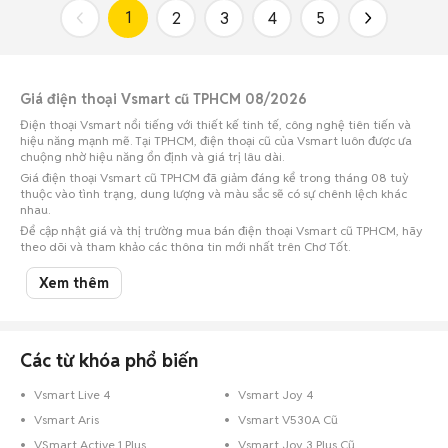
1
2
3
4
5
Giá điện thoại Vsmart cũ TPHCM 08/2026
Điện thoại Vsmart nổi tiếng với thiết kế tinh tế, công nghệ tiên tiến và
hiệu năng mạnh mẽ. Tại TPHCM, điện thoại cũ của Vsmart luôn được ưa
chuộng nhờ hiệu năng ổn định và giá trị lâu dài.
Giá điện thoại Vsmart cũ TPHCM đã giảm đáng kể trong tháng 08 tuỳ
thuộc vào tình trạng, dung lượng và màu sắc sẽ có sự chênh lệch khác
nhau.
Để cập nhật giá và thị trường mua bán điện thoại Vsmart cũ TPHCM, hãy
theo dõi và tham khảo các thông tin mới nhất trên Chợ Tốt.
Xem thêm
Giá điện thoại Vsmart cũ ở các quận huyện phổ biến của Tp Hồ Chí Minh
cập nhật 08/08/2026
Điện thoại Vsmart cũ Quận Gò Vấp
: 1 triệu
Điện thoại Vsmart cũ Thành phố Thủ Đức
: 350.000 đ
Các từ khóa phổ biến
Điện thoại Vsmart cũ Quận Bình Tân
: 900.000 đ
Vsmart Live 4
Vsmart Joy 4
Điện thoại Vsmart cũ Huyện Hóc Môn
: 1 triệu
Vsmart Aris
Vsmart V530A Cũ
Điện thoại Vsmart cũ Quận Bình Thạnh
: 900.000 đ
VSmart Active 1 Plus
Vsmart Joy 3 Plus Cũ
Điện thoại Vsmart cũ Quận 8
: 200.000 đ