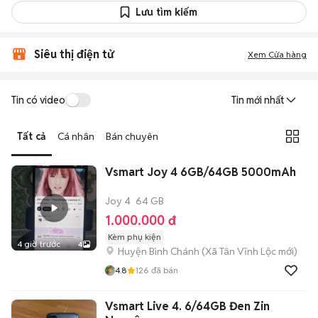
Lưu tìm kiếm
Siêu thị điện tử
Xem Cửa hàng
Tin có video
Tin mới nhất
Tất cả
Cá nhân
Bán chuyên
Vsmart Joy 4 6GB/64GB 5000mAh
Joy 4
64 GB
1.000.000 đ
Kèm phụ kiện
4 giờ trước
4
Huyện Bình Chánh
(
Xã Tân Vĩnh Lộc
mới)
4.8
126
đã bán
Vsmart Live 4. 6/64GB Đen Zin