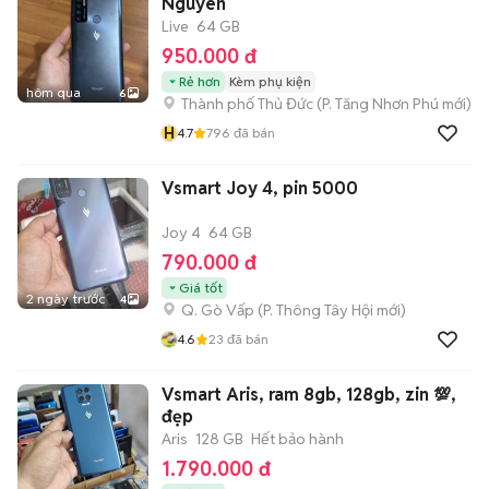
Nguyên
Live
64 GB
950.000 đ
Rẻ hơn
Kèm phụ kiện
hôm qua
6
Thành phố Thủ Đức
(
P. Tăng Nhơn Phú
mới)
H
4.7
796
đã bán
Vsmart Joy 4, pin 5000
Joy 4
64 GB
790.000 đ
Giá tốt
2 ngày trước
4
Q. Gò Vấp
(
P. Thông Tây Hội
mới)
4.6
23
đã bán
Vsmart Aris, ram 8gb, 128gb, zin 💯,
đẹp
Aris
128 GB
Hết bảo hành
1.790.000 đ