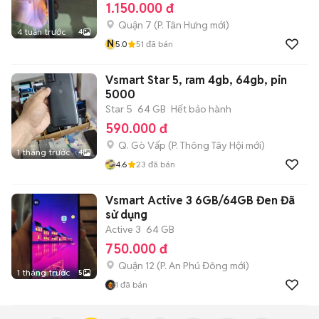
1.150.000 đ
Quận 7
(
P. Tân Hưng
mới)
4 tuần trước
4
N
5.0
51
đã bán
Vsmart Star 5, ram 4gb, 64gb, pin
5000
Star 5
64 GB
Hết bảo hành
590.000 đ
Q. Gò Vấp
(
P. Thông Tây Hội
mới)
1 tháng trước
4
4.6
23
đã bán
Vsmart Active 3 6GB/64GB Đen Đã
sử dụng
Active 3
64 GB
750.000 đ
Quận 12
(
P. An Phú Đông
mới)
1 tháng trước
5
1
đã bán