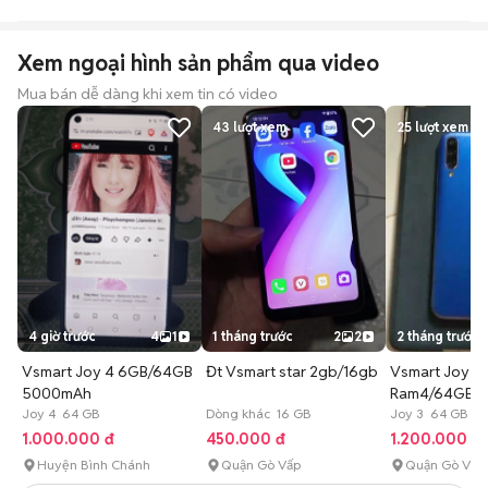
Xem ngoại hình sản phẩm qua video
Mua bán dễ dàng khi xem tin có video
43
lượt xem
25
lượt xem
4 giờ trước
4
1
1 tháng trước
2
2
2 tháng trước
Vsmart Joy 4 6GB/64GB
Đt Vsmart star 2gb/16gb
Vsmart Joy 3 
5000mAh
Ram4/64GB Fu
Joy 4 64 GB
Dòng khác 16 GB
Yutu Mượt
Joy 3 64 GB Cò
1.000.000 đ
450.000 đ
1.200.000 đ
Huyện Bình Chánh
Quận Gò Vấp
Quận Gò Vấp