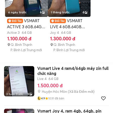
6 ngày trước
6
1 tháng trước
6
VSMART
VSMART
ACTIVE 3 6GB.64GB
LIVE 4 6GB.64GB
PIN 4000 FULL CN
Active 3
64 GB
PIN 5000 SNAP 665
Joy 4
64 GB
1.100.000 đ
1.300.000 đ
MÀN NÉT
FULL CN
Q. Bình Thạnh
Q. Bình Thạnh
P. Bình Lợi Trung mới
P. Bình Lợi Trung mới
Vsmart Live 4 ram4/64gb máy zin full
chức năng
Live 4
64 GB
1.500.000 đ
Huyện Hóc Môn
(
Xã Bà Điểm
mới)
3 tuần trước
5
L
4.9
1031
đã bán
Vsmart Joy 4, ram 4gb, 64gb, pin