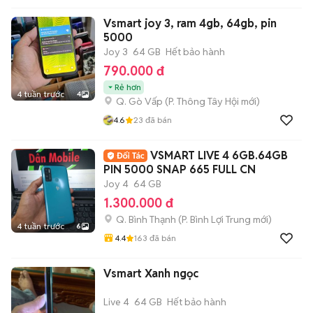
Vsmart joy 3, ram 4gb, 64gb, pin
5000
Joy 3
64 GB
Hết bảo hành
790.000 đ
Rẻ hơn
4 tuần trước
4
Q. Gò Vấp
(
P. Thông Tây Hội
mới)
4.6
23
đã bán
VSMART LIVE 4 6GB.64GB
PIN 5000 SNAP 665 FULL CN
Joy 4
64 GB
1.300.000 đ
Q. Bình Thạnh
(
P. Bình Lợi Trung
mới)
4 tuần trước
6
4.4
163
đã bán
Vsmart Xanh ngọc
Live 4
64 GB
Hết bảo hành