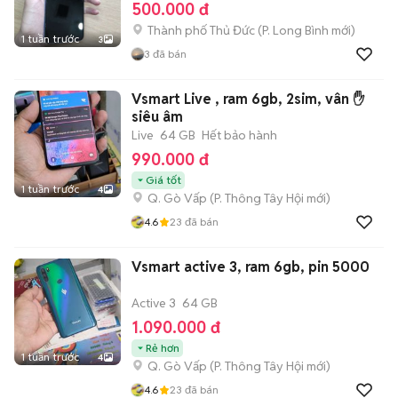
500.000 đ
Thành phố Thủ Đức
(
P. Long Bình
mới)
1 tuần trước
3
3
đã bán
Vsmart Live , ram 6gb, 2sim, vân ✋
siêu âm
Live
64 GB
Hết bảo hành
990.000 đ
Giá tốt
1 tuần trước
4
Q. Gò Vấp
(
P. Thông Tây Hội
mới)
4.6
23
đã bán
Vsmart active 3, ram 6gb, pin 5000
Active 3
64 GB
1.090.000 đ
Rẻ hơn
1 tuần trước
4
Q. Gò Vấp
(
P. Thông Tây Hội
mới)
4.6
23
đã bán