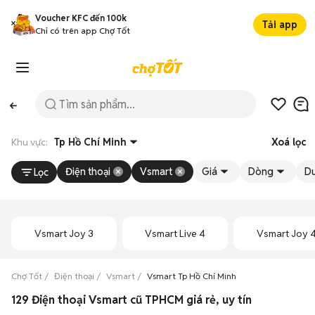
Voucher KFC đến 100k
Tải app
Chỉ có trên app Chợ Tốt
Khu vực:
Tp Hồ Chí Minh
Xoá lọc
Điện thoại
Vsmart
Giá
Dòng
Du
Lọc
Vsmart Joy 3
Vsmart Live 4
Vsmart Joy 
Chợ Tốt
Điện thoại
Vsmart
Vsmart Tp Hồ Chí Minh
129 Điện thoại Vsmart cũ TPHCM giá rẻ, uy tín