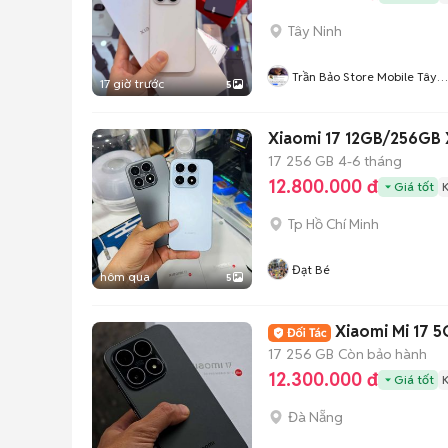
Tây Ninh
Trần Bảo Store Mobile Tây
17 giờ trước
5
Ninh
Xiaomi 17 12GB/256GB 
17
256 GB
4-6 tháng
12.800.000 đ
Giá tốt
Tp Hồ Chí Minh
Đạt Bé
hôm qua
5
Xiaomi Mi 17 5
17
256 GB
Còn bảo hành
12.300.000 đ
Giá tốt
Đà Nẵng