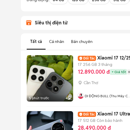
Siêu thị điện tử
Tất cả
Cá nhân
Bán chuyên
Xiaomi 17 12/
17
256 GB
3 tháng
12.890.000 đ
Giá tốt
Cần Thơ
DI ĐỘNG BULL (Thu Máy Cũ 
5 phút trước
4
Góp Ko Cần Trả Trước)
Xiaomi 17 Ultr
17
512 GB
Còn bảo hành
28.490.000 đ