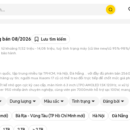
ng bán 08/2026
Lưu tìm kiếm
ừ khoảng 11,52 triệu - 14,08 triệu, tuỳ tình trạng máy (cũ like new/cũ 95%-98%
 bảo hành.
oàn quốc, tập trung nhiều tại TP.HCM, Hà Nội, Đà Nẵng… với đầy đủ phiên bản 2
a hàng uy tín; người mua Xiaomi 17 cũ có thể trao đổi trực tiếp để chốt mức giá p
hiết kế nhỏ gọn cực kỳ cao cấp, màn hình 6.3 inch LTPO AMOLED 1.5K 120Hz, vi xử
ter 950 nhiếp ảnh chuyên nghiệp, cùng viên pin 7000mAh hỗ trợ sạc 100W, mang 
Dung lượng
Màu sắc
Tình trạng
Đăng bởi
 mới)
Bà Rịa - Vũng Tàu (TP Hồ Chí Minh mới)
Hà Nội
Đà Nẵng
1 TB
2 TB
> 2 TB