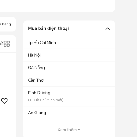
a hàng
Mua bán điện thoại
Tp Hồ Chí Minh
ới
Hà Nội
Đà Nẵng
Cần Thơ
Bình Dương
(
TP Hồ Chí Minh
mới)
An Giang
Xem thêm