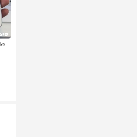
1
ike