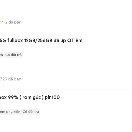
412
đã bán
 5G fullbox 12GB/256GB đã up QT êm
ện
Có đổi trả
729
đã bán
box 99% ( rom gốc ) pin100
Kèm phụ kiện
Có đổi trả