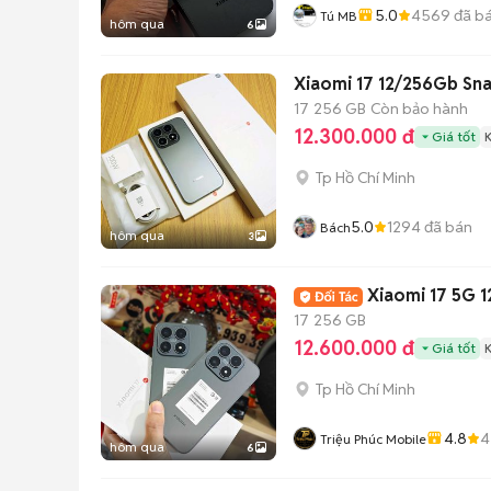
5.0
4569
đã b
Tú MB
hôm qua
6
Xiaomi 17 12/256Gb Sn
17
256 GB
Còn bảo hành
12.300.000 đ
Giá tốt
Tp Hồ Chí Minh
5.0
1294
đã bán
Bách
hôm qua
3
Xiaomi 17 5G 
17
256 GB
12.600.000 đ
Giá tốt
Tp Hồ Chí Minh
4.8
4
Triệu Phúc Mobile
hôm qua
6