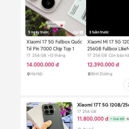
5 ngày trước
4
1
3 tuần trước
Xiaomi 17 5G Fullbox Quốc
Xiaomi Mi 17 5G 12
Tế Pin 7000 Chip Top 1
256GB Fullbox Like
17 256 GB >12 tháng
17 256 GB Còn bảo h
14.000.000 đ
12.390.000 đ
Hà Nội
Bình Dương
Xiaomi 17T 5G 12GB/25
17
256 GB
11.800.000 đ
Giá tốt
K