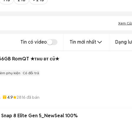
Xem Cử
Tin có video
Tin mới nhất
Dạng lư
256GB RomQT ★ᴛʜᴜ ᴆᴛ ᴄᴜ̃★
Kèm phụ kiện
Có đổi trả
4.9
2816
đã bán
-
a Snap 8 Elite Gen 5_NewSeal 100%