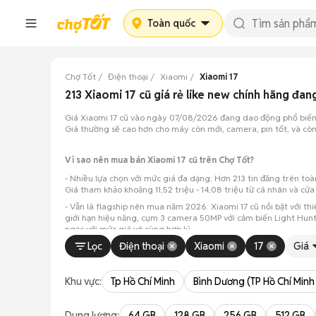
Toàn quốc
Chợ Tốt
Điện thoại
Xiaomi
Xiaomi 17
213 Xiaomi 17 cũ giá rẻ like new chính hãng đa
Giá Xiaomi 17 cũ vào ngày 07/08/2026 đang dao động phổ biến t
Giá thường sẽ cao hơn cho máy còn mới, camera, pin tốt, và còn
Vì sao nên mua bán Xiaomi 17 cũ trên Chợ Tốt?
- Nhiều lựa chọn với mức giá đa dạng: Hơn 213 tin đăng trên t
Giá tham khảo khoảng 11,52 triệu - 14,08 triệu từ cá nhân và cử
- Vẫn là flagship nên mua năm 2026: Xiaomi 17 cũ nổi bật với t
giới hạn hiệu năng, cụm 3 camera 50MP với cảm biến Light Hun
ngạc với mức giá vô cùng hợp lý.
Lọc
Điện thoại
Xiaomi
17
Giá
Khu vực:
Tp Hồ Chí Minh
Bình Dương (TP Hồ Chí Minh
Dung lượng:
64 GB
128 GB
256 GB
512 GB