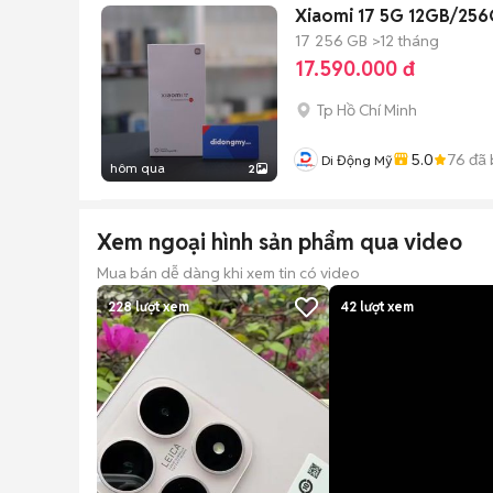
Xiaomi 17 5G 12GB/256
17
256 GB
>12 tháng
17.590.000 đ
Tp Hồ Chí Minh
5.0
76
đã 
Di Động Mỹ
hôm qua
2
Xem ngoại hình sản phẩm qua video
Mua bán dễ dàng khi xem tin có video
228
lượt xem
42
lượt xem