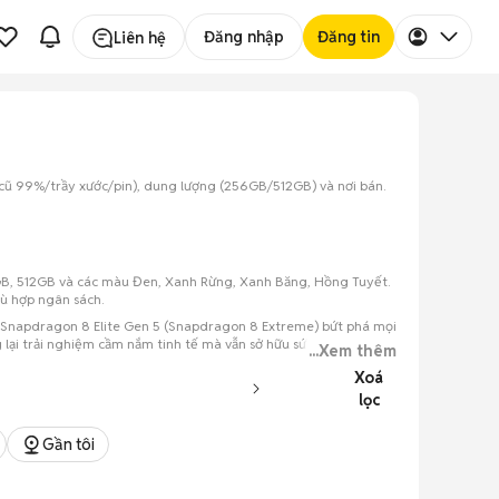
Đăng nhập
Đăng tin
Liên hệ
/cũ 99%/trầy xước/pin), dung lượng (256GB/512GB) và nơi bán.
56GB, 512GB và các màu Đen, Xanh Rừng, Xanh Băng, Hồng Tuyết.
hù hợp ngân sách.
 lý Snapdragon 8 Elite Gen 5 (Snapdragon 8 Extreme) bứt phá mọi
lại trải nghiệm cầm nắm tinh tế mà vẫn sở hữu sức mạnh kinh
...Xem thêm
Xoá
lọc
Gần tôi