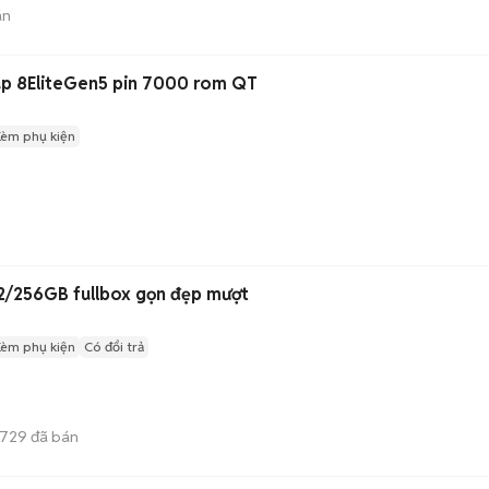
án
ap 8EliteGen5 pin 7000 rom QT
Kèm phụ kiện
12/256GB fullbox gọn đẹp mượt
Kèm phụ kiện
Có đổi trả
729
đã bán