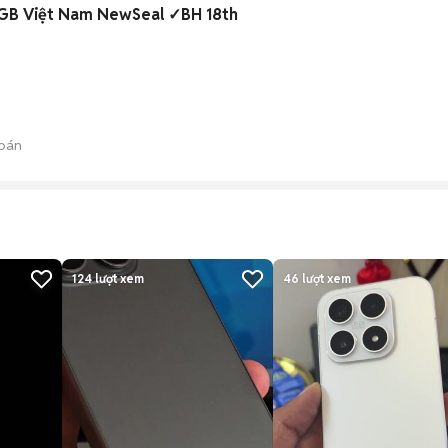
GB Việt Nam NewSeal ✓BH 18th
bán
124
lượt xem
46
lượt xem