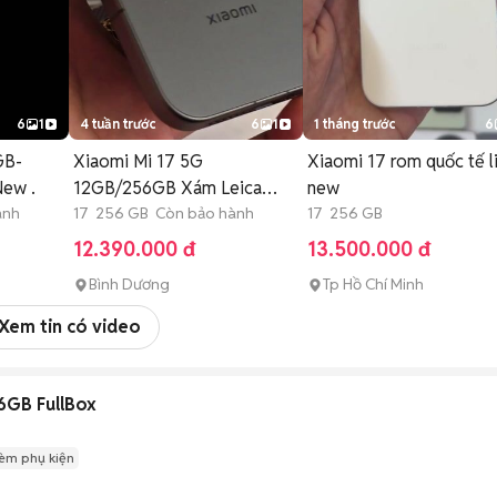
6
1
4 tuần trước
6
1
1 tháng trước
6
GB-
Xiaomi Mi 17 5G
Xiaomi 17 rom quốc tế l
New .
12GB/256GB Xám Leica
new
ành
Fullbox keng
17 256 GB Còn bảo hành
17 256 GB
12.390.000 đ
13.500.000 đ
Bình Dương
Tp Hồ Chí Minh
Xem tin có video
6GB FullBox
èm phụ kiện