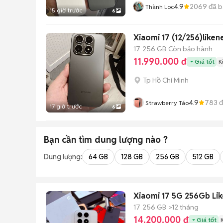
4.9
2069
đã b
Thành Loc
15 giờ trước
6
Xiaomi 17 (12/256)liken
17
256 GB
Còn bảo hành
11.990.000 đ
Giá tốt
K
Tp Hồ Chí Minh
4.9
783
đ
Strawberry Táo
17 giờ trước
6
Bạn cần tìm
dung lượng
nào ?
Dung lượng:
64 GB
128 GB
256 GB
512 GB
Xiaomi 17 5G 256Gb Lik
17
256 GB
>12 tháng
14.200.000 đ
Giá tốt