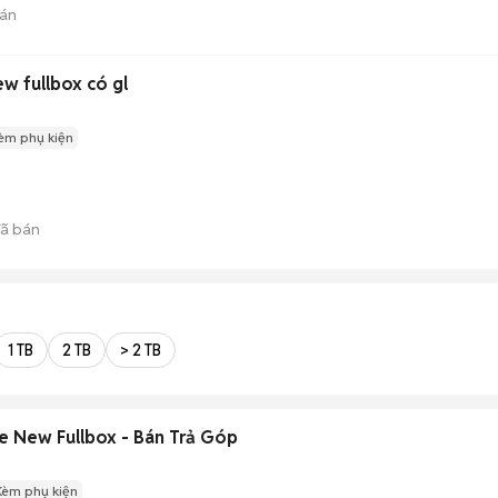
án
ew fullbox có gl
èm phụ kiện
ã bán
1 TB
2 TB
> 2 TB
e New Fullbox - Bán Trả Góp
Kèm phụ kiện