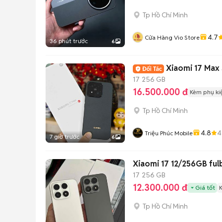
Tp Hồ Chí Minh
4.7
Cửa Hàng Vio Store
36 phút trước
6
Xiaomi 17 Max
17
256 GB
16.500.000 đ
Kèm phụ ki
Tp Hồ Chí Minh
4.8
4
Triệu Phúc Mobile
7 giờ trước
6
Xiaomi 17 12/256GB ful
17
256 GB
12.300.000 đ
Giá tốt
Tp Hồ Chí Minh