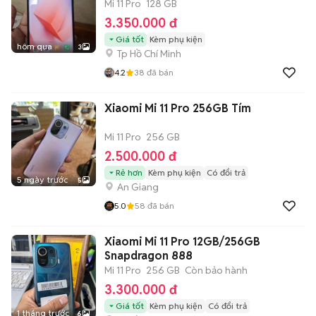
Mi 11 Pro
128 GB
3.350.000 đ
Giá tốt
Kèm phụ kiện
hôm qua
3
Tp Hồ Chí Minh
4.2
38
đã bán
Xiaomi Mi 11 Pro 256GB Tím
Mi 11 Pro
256 GB
2.500.000 đ
Rẻ hơn
Kèm phụ kiện
Có đổi trả
5 ngày trước
5
An Giang
5.0
58
đã bán
Xiaomi Mi 11 Pro 12GB/256GB
Snapdragon 888
Mi 11 Pro
256 GB
Còn bảo hành
3.300.000 đ
Giá tốt
Kèm phụ kiện
Có đổi trả
1 tháng trước
6