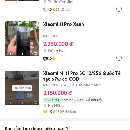
Tp Hồ Chí Minh
3.0
20
đã bán
Xiaomi 11 Pro Xanh
Mi 11 Pro
2.350.000 đ
Đồng Nai
2 tháng trước
6
5.0
Xiaomi Mi 11 Pro 5G 12/256 Quốc Tế
sạc 67w có COD
Mi 11 Pro
256 GB
Hết bảo hành
Tin hết hạn
3.150.000 đ
Giá tốt
Kèm phụ kiện
Có đổi trả
2 tháng trước
6
Hà Nội
4.8
1909
đã bán
Bạn cần tìm
dung lượng
nào ?