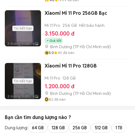
Xiaomi Mi 11 Pro 256GB Bạc
Mi 11 Pro
256 GB
Hết bảo hành
Tin hết hạn
3.150.000 đ
Giá tốt
3 tháng trước
6
Bình Dương
(
TP Hồ Chí Minh
mới)
n
5.0
40
đã bán
Xiaomi Mi 11 Pro 128GB
Mi 11 Pro
128 GB
Tin hết hạn
1.200.000 đ
Bình Dương
(
TP Hồ Chí Minh
mới)
3 tháng trước
5
D
82
đã bán
Bạn cần tìm
dung lượng
nào ?
Dung lượng:
64 GB
128 GB
256 GB
512 GB
1 TB
2 