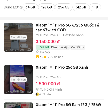
Dung lượng:
64 GB
128 GB
256 GB
512 GB
1 TB
2 
Xiaomi Mi 11 Pro 5G 8/256 Quốc Tế
sạc 67w có COD
Mi 11 Pro
256 GB
Hết bảo hành
Tin hết hạn
3.150.000 đ
Giá tốt
Kèm phụ kiện
Có đổi trả
2 tháng trước
6
Hà Nội
4.8
1909
đã bán
Xiaomi Mi 11 Pro 256GB Xanh
Mi 11 Pro
256 GB
Tin hết hạn
1.500.000 đ
Tp Hồ Chí Minh
2 tháng trước
3
H
6
đã bán
Xiaomi Mi 11 Pro 5G Ram 12G / 256G