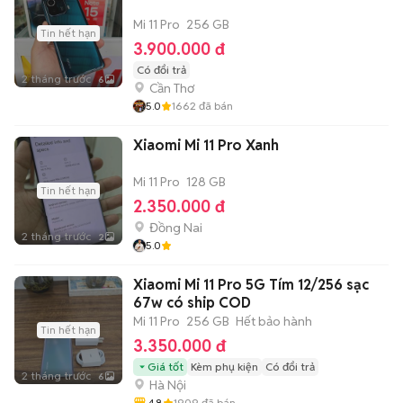
Mi 11 Pro
256 GB
Tin hết hạn
3.900.000 đ
Có đổi trả
2 tháng trước
6
Cần Thơ
5.0
1662
đã bán
Xiaomi Mi 11 Pro Xanh
Mi 11 Pro
128 GB
Tin hết hạn
2.350.000 đ
Đồng Nai
2 tháng trước
2
5.0
Xiaomi Mi 11 Pro 5G Tím 12/256 sạc
67w có ship COD
Mi 11 Pro
256 GB
Hết bảo hành
Tin hết hạn
3.350.000 đ
Giá tốt
Kèm phụ kiện
Có đổi trả
2 tháng trước
6
Hà Nội
4.8
1909
đã bán