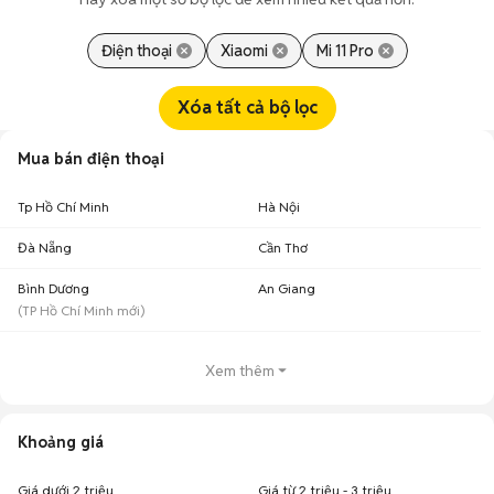
Điện thoại
Xiaomi
Mi 11 Pro
Xóa tất cả bộ lọc
Mua bán điện thoại
Tp Hồ Chí Minh
Hà Nội
Đà Nẵng
Cần Thơ
Bình Dương
An Giang
(
TP Hồ Chí Minh
mới)
Xem thêm
Khoảng giá
Giá dưới 2 triệu
Giá từ 2 triệu - 3 triệu