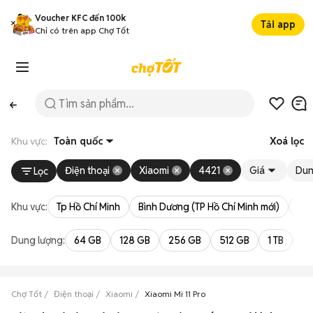
Voucher KFC đến 100k
Tải app
Chỉ có trên app Chợ Tốt
Khu vực:
Toàn quốc
Xoá lọc
Điện thoại
Xiaomi
4421
Giá
Dun
Lọc
Khu vực:
Tp Hồ Chí Minh
Bình Dương (TP Hồ Chí Minh mới)
Bà 
Dung lượng:
64 GB
128 GB
256 GB
512 GB
1 TB
2 
Chợ Tốt
Điện thoại
Xiaomi
Xiaomi Mi 11 Pro