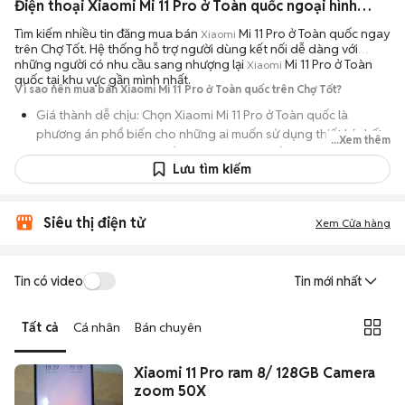
Điện thoại Xiaomi Mi 11 Pro ở Toàn quốc ngoại hình đẹp
Tìm kiếm nhiều tin đăng mua bán
Mi 11 Pro ở Toàn quốc ngay
Xiaomi
trên Chợ Tốt. Hệ thống hỗ trợ người dùng kết nối dễ dàng với
những người có nhu cầu sang nhượng lại
Mi 11 Pro ở Toàn
Xiaomi
quốc tại khu vực gần mình nhất.
Vì sao nên mua bán Xiaomi Mi 11 Pro ở Toàn quốc trên Chợ Tốt?
Giá thành dễ chịu: Chọn Xiaomi Mi 11 Pro ở Toàn quốc là
phương án phổ biến cho những ai muốn sử dụng thiết bị chất
...Xem thêm
lượng nhưng không muốn chi trả mức giá đắt đỏ của máy mới.
Lưu tìm kiếm
Đa dạng người bán: Bạn có thể tìm Xiaomi Mi 11 Pro ở Toàn
quốc từ người dùng cá nhân thanh lý hoặc cửa hàng, với đầy
đủ các phiên bản dung lượng và màu sắc.
Siêu thị điện tử
Xem Cửa hàng
An tâm kiểm tra máy: Cơ chế mua bán hẹn gặp mặt giúp bạn
trực tiếp cầm nắm, thử nghiệm các tính năng của máy để đảm
Tin có video
Tin mới nhất
bảo máy hoạt động ổn định.
Tiết kiệm thời gian: Quy trình trao đổi trực tiếp, không qua các
Tất cả
Cá nhân
Bán chuyên
bước chờ đợi vận chuyển rườm rà, tiền trao cháo múc ngay khi
kiểm tra xong.
Xiaomi 11 Pro ram 8/ 128GB Camera
zoom 50X