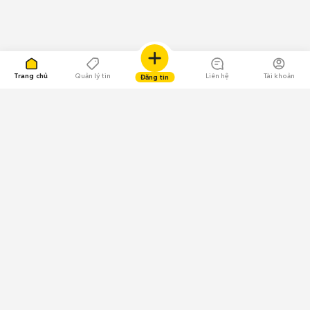
Trang chủ
Quản lý tin
Liên hệ
Tài khoản
Đăng tin
109.000 Bình chọn
Tải ứng dụng Chợ Tốt
Về Chợ Tốt
Quy chế sàn
Chính sách bảo mật
Giải quyết tranh chấp