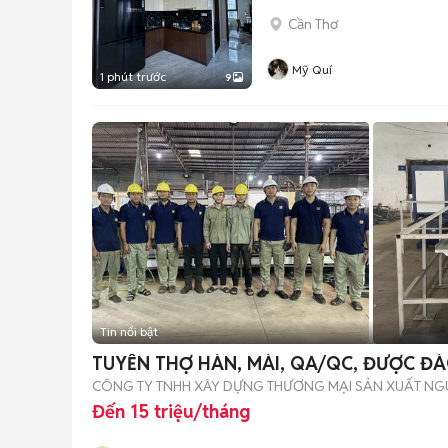
Cần Thơ
Mỹ Quí
1 phút trước
9
Tin nổi bật
TUYỂN THỢ HÀN, MÀI, QA/QC, ĐƯỢC ĐÀ
CÔNG TY TNHH XÂY DỰNG THƯƠNG MẠI SẢN XUẤT NG
Đến 15 triệu/tháng