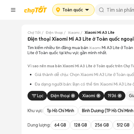
Toàn quốc
Chợ Tốt
Điện thoại
Xiaomi
Xiaomi Mi A3 Lite
Điện thoại Xiaomi Mi A3 Lite ở Toàn quốc ngoại
Tìm kiếm nhiều tin đăng mua bán
Mi A3 Lite ở Toà
Xiaomi
Lite ở Toàn quốc tại khu vực gần mình nhất.
Vì sao nên mua bán Xiaomi Mi A3 Lite ở Toàn quốc trên Chợ T
Giá thành dễ chịu: Chọn Xiaomi Mi A3 Lite ở Toàn qu
Đa dạng người bán: Bạn có thể tìm Xiaomi Mi A3 Lite
An tâm kiểm tra máy: Cơ chế mua bán hẹn gặp mặt gi
Lọc
Điện thoại
Xiaomi
1936
Gi
Tiết kiệm thời gian: Quy trình trao đổi trực tiếp, kh
Khu vực:
Tp Hồ Chí Minh
Bình Dương (TP Hồ Chí Minh
Dung lượng:
64 GB
128 GB
256 GB
512 GB