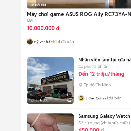
Tin nổi bật
Máy chơi game ASUS ROG Ally RC73YA
Mới
10.000.000 đ
5.0
24
đã bán
Hỷ Vân
Nhân viên làm tại cửa h
Cà phê Nhật Tân
Đến 12 triệu/tháng
Tp Hồ Chí Minh
3
1
đã bán
3 Gác Coffee
1 phút trước
1
Samsung Galaxy Watch
Đã sử dụng (chưa sửa chữa)
650.000 đ