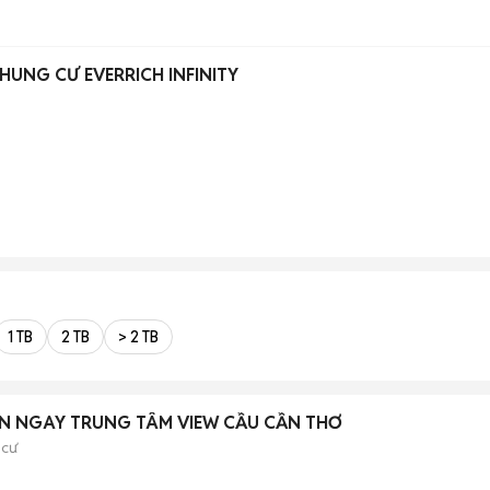
HUNG CƯ EVERRICH INFINITY
1 TB
2 TB
> 2 TB
PN NGAY TRUNG TÂM VIEW CẦU CẦN THƠ
 cư