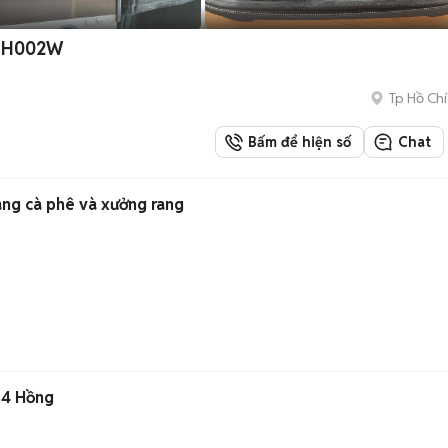
-NH002W
Tp Hồ Chí
Bấm để hiện số
Chat
àng cà phê và xưởng rang
 4 Hồng