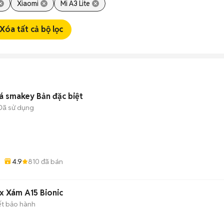
Xiaomi
Mi A3 Lite
Xóa tất cả bộ lọc
á smakey Bản đặc biệt
Đã sử dụng
4.9
810
đã bán
x Xám A15 Bionic
ết bảo hành