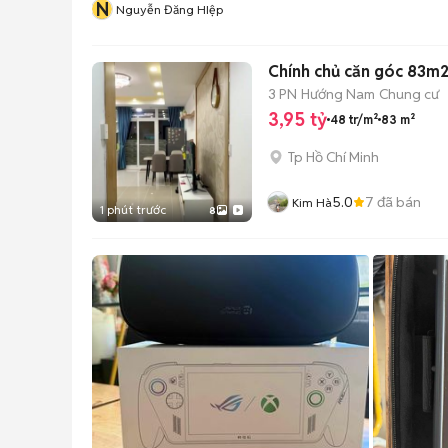
N
Nguyễn Đăng HIệp
Chính chủ căn góc 83m2
3 PN
Hướng Nam
Chung cư
3,95 tỷ
48 tr/m²
83 m²
Tp Hồ Chí Minh
5.0
7
đã bán
Kim Hà
1 phút trước
8