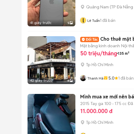
Quảng Nam
(
TP Đà Nẵng
l
1
đã bán
Lê Tuấn
41 giây trước
5
Cho thuê mặt 
Mặt bằng kinh doanh
Nội th
50 triệu/tháng
135 m²
Tp Hồ Chí Minh
5.0
1
đã bán
Thanh Hà
42 giây trước
6
Mình mua xe mới nên bá
2015
Tay ga
100 - 175 cc
Đã
11.000.000 đ
Tp Hồ Chí Minh