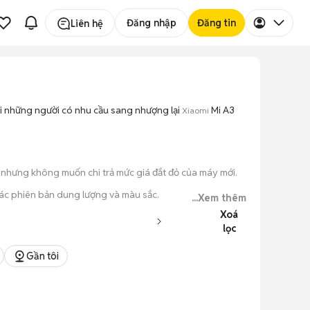
Đăng nhập
Đăng tin
Liên hệ
ới những người có nhu cầu sang nhượng lại
Mi A3
Xiaomi
g nhưng không muốn chi trả mức giá đắt đỏ của máy mới.
các phiên bản dung lượng và màu sắc.
...Xem thêm
Xoá
o máy hoạt động ổn định.
lọc
 kiểm tra xong.
Gần tôi