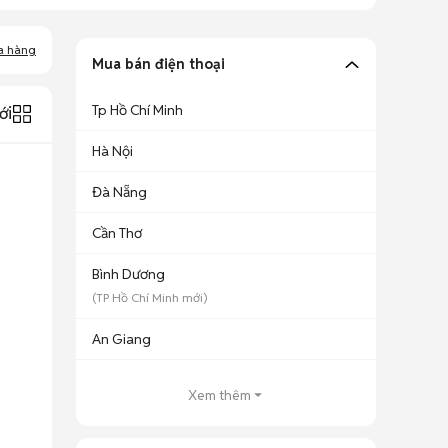
a hàng
Mua bán điện thoại
Tp Hồ Chí Minh
ới
Hà Nội
Đà Nẵng
Cần Thơ
Bình Dương
(
TP Hồ Chí Minh
mới)
An Giang
Xem thêm