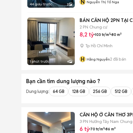
N
Nguyễn Thị Tố Nga
44 giây trước
2
BÁN CĂN HỘ 2PN TẠI C
2 PN
Chung cư
8,2 tỷ
103 tr/m²
80 m²
Tp Hồ Chí Minh
H
2
đã bán
Hằng Nguyễn
1 phút trước
4
Bạn cần tìm
dung lượng
nào ?
Dung lượng:
64 GB
128 GB
256 GB
512 GB
CĂN HỘ Ở CẦN THƠ 3
3 PN
Hướng Tây Nam
Chung
6 tỷ
70 tr/m²
86 m²