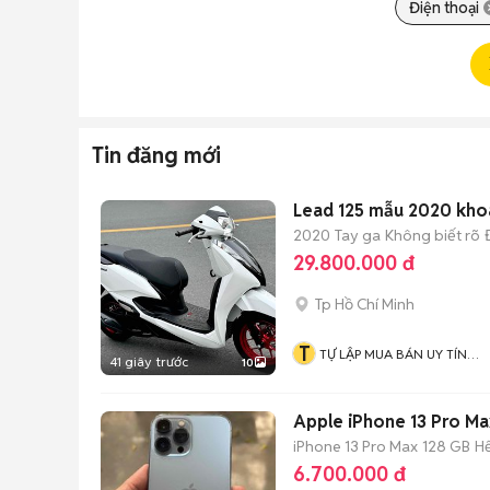
Điện thoại
Tin đăng mới
Lead 125 mẫu 2020 kho
2020
Tay ga
Không biết rõ
29.800.000 đ
Tp Hồ Chí Minh
T
TỰ LẬP MUA BÁN UY TÍN
41 giây trước
10
CHẤT LƯỢNG
Apple iPhone 13 Pro Ma
iPhone 13 Pro Max
128 GB
H
6.700.000 đ