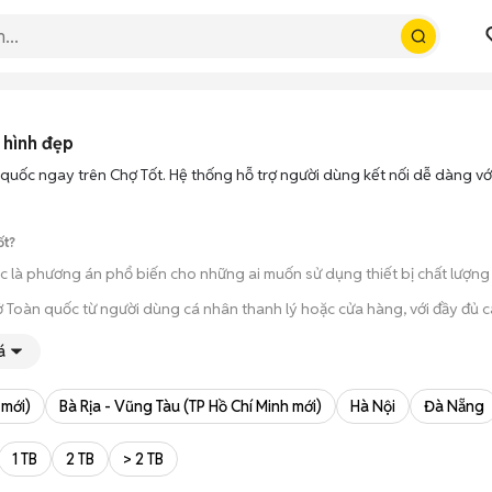
 hình đẹp
n quốc ngay trên Chợ Tốt. Hệ thống hỗ trợ người dùng kết nối dễ dàng v
ốt?
ốc là phương án phổ biến cho những ai muốn sử dụng thiết bị chất lượn
 ở Toàn quốc từ người dùng cá nhân thanh lý hoặc cửa hàng, với đầy đủ 
úp bạn trực tiếp cầm nắm, thử nghiệm các tính năng của máy để đảm bả
á
ông qua các bước chờ đợi vận chuyển rườm rà, tiền trao cháo múc ngay khi
 mới)
Bà Rịa - Vũng Tàu (TP Hồ Chí Minh mới)
Hà Nội
Đà Nẵng
1 TB
2 TB
> 2 TB