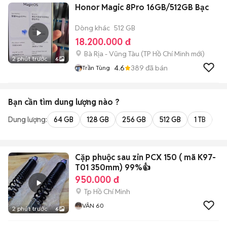
Honor Magic 8Pro 16GB/512GB Bạc
Dòng khác
512 GB
18.200.000 đ
Bà Rịa - Vũng Tàu
(
TP Hồ Chí Minh
mới)
2 phút trước
6
4.6
389
đã bán
Trần Tùng
Bạn cần tìm
dung lượng
nào ?
Dung lượng:
64 GB
128 GB
256 GB
512 GB
1 TB
2 
Cặp phuộc sau zin PCX 150 ( mã K97-
T01 350mm) 99%👍
950.000 đ
Tp Hồ Chí Minh
VÂN 60
2 phút trước
6