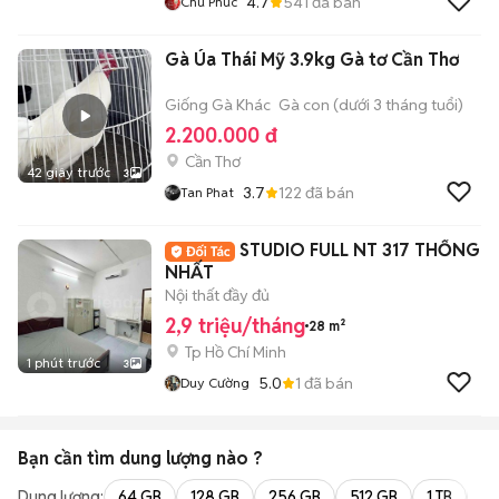
4.7
541
đã bán
Chú Phúc
Gà Úa Thái Mỹ 3.9kg Gà tơ Cần Thơ
Giống Gà Khác
Gà con (dưới 3 tháng tuổi)
2.200.000 đ
Cần Thơ
42 giây trước
3
3.7
122
đã bán
Tan Phat
STUDIO FULL NT 317 THỐNG
NHẤT
Nội thất đầy đủ
2,9 triệu/tháng
28 m²
Tp Hồ Chí Minh
1 phút trước
3
5.0
1
đã bán
Duy Cường
Bạn cần tìm
dung lượng
nào ?
Dung lượng:
64 GB
128 GB
256 GB
512 GB
1 TB
2 