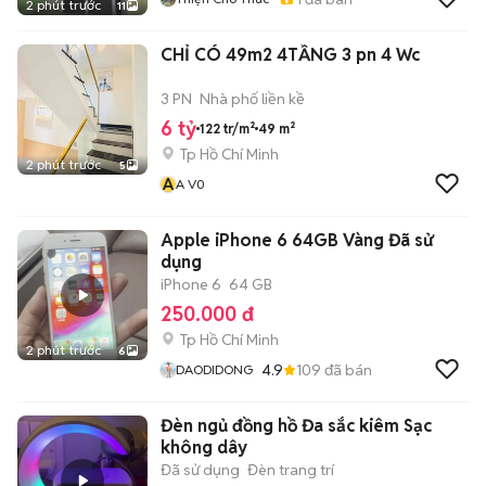
2 phút trước
11
CHỈ CÓ 49m2 4TẦNG 3 pn 4 Wc
3 PN
Nhà phố liền kề
6 tỷ
122 tr/m²
49 m²
Tp Hồ Chí Minh
2 phút trước
5
A
A V0
Apple iPhone 6 64GB Vàng Đã sử
dụng
iPhone 6
64 GB
250.000 đ
Tp Hồ Chí Minh
2 phút trước
6
4.9
109
đã bán
DAODIDONG
Đèn ngủ đồng hồ Đa sắc kiêm Sạc
không dây
Đã sử dụng
Đèn trang trí