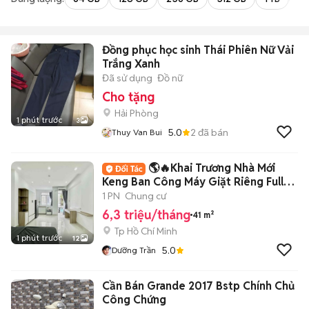
Đồng phục học sinh Thái Phiên Nữ Vải
Trắng Xanh
Đã sử dụng
Đồ nữ
Cho tặng
Hải Phòng
1 phút trước
3
5.0
2
đã bán
Thuy Van Bui
🌎🔥Khai Trương Nhà Mới
Keng Ban Công Máy Giặt Riêng Full
NT Q.PN
1 PN
Chung cư
6,3 triệu/tháng
41 m²
Tp Hồ Chí Minh
1 phút trước
12
5.0
Dưỡng Trần
Cần Bán Grande 2017 Bstp Chính Chủ
Công Chứng