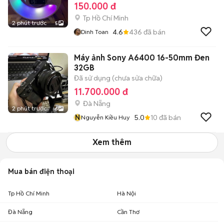
150.000 đ
Tp Hồ Chí Minh
2 phút trước
5
4.6
436
đã bán
Dinh Toan
Máy ảnh Sony A6400 16-50mm Đen
32GB
Đã sử dụng (chưa sửa chữa)
11.700.000 đ
Đà Nẵng
2 phút trước
6
N
5.0
10
đã bán
Nguyễn Kiều Huy
Xem thêm
Mua bán điện thoại
Tp Hồ Chí Minh
Hà Nội
Đà Nẵng
Cần Thơ