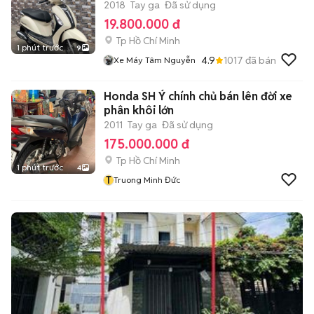
2018
Tay ga
Đã sử dụng
19.800.000 đ
Tp Hồ Chí Minh
1 phút trước
9
4.9
1017
đã bán
Xe Máy Tâm Nguyễn
Honda SH Ý chính chủ bán lên đời xe
phân khôi lớn
2011
Tay ga
Đã sử dụng
175.000.000 đ
Tp Hồ Chí Minh
1 phút trước
4
T
Truong Minh Đức