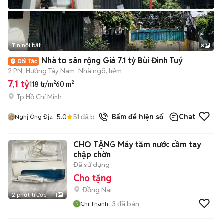
Tin nổi bật
8
+
2
Nhà to sân rộng Giá 7.1 tỷ Bùi Đình Tuý
2 PN
Hướng Tây Nam
Nhà ngõ, hẻm
7,1 tỷ
118 tr/m²
60 m²
Tp Hồ Chí Minh
5.0
51
đã bán
Bấm để hiện số
Chat
Nghị Ông Địa
CHO TẶNG Máy tăm nước cầm tay
chập chờn
Đã sử dụng
Cho tặng
Đồng Nai
2 phút trước
1
3
đã bán
Chi Thanh