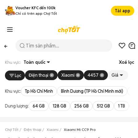
Voucher KFC đến 100k
Tải app
Chỉ có trên app Chợ Tốt
Khu vực:
Toàn quốc
Xoá lọc
Điện thoại
Xiaomi
4457
Giá
Lọc
Khu vực:
Tp Hồ Chí Minh
Bình Dương (TP Hồ Chí Minh mới)
Bà 
Dung lượng:
64 GB
128 GB
256 GB
512 GB
1 TB
2 
Chợ Tốt
Điện thoại
Xiaomi
Xiaomi Mi CC9 Pro