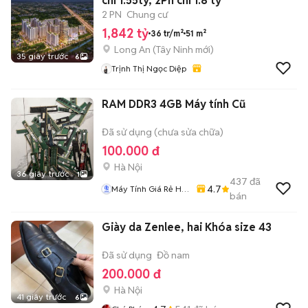
chỉ 1.55ty, 2Pn chỉ 1.8 tỷ
2 PN
Chung cư
1,842 tỷ
36 tr/m²
51 m²
Long An
(
Tây Ninh
mới)
35 giây trước
6
Trịnh Thị Ngọc Diệp
RAM DDR3 4GB Máy tính Cũ
Đã sử dụng (chưa sửa chữa)
100.000 đ
Hà Nội
36 giây trước
1
437
đã
4.7
Máy Tính Giá Rẻ Hà
bán
Nôi
Giày da Zenlee, hai Khóa size 43
Đã sử dụng
Đồ nam
200.000 đ
Hà Nội
41 giây trước
6