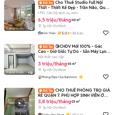
Cho Thuê Studio Full Nội
Thất - Thiết Kế Đẹp - Trần Não, Quận
2
1 PN
Căn hộ dịch vụ, mini
6,5 triệu/tháng
40 m²
Tp Hồ Chí Minh
2 phút trước
8
5.0
1
đã bán
Bích Thảo
😘CHDV Mới 100% - Gác
Cao - Giờ Giấc Tự Do - Sẳn Máy Lạnh
💕
Nội thất cao cấp
3 triệu/tháng
35 m²
Tp Hồ Chí Minh
2 phút trước
6
Phòng Đẹp Của Bạnnnnn
CHO THUÊ PHÒNG TRỌ GIÁ
RẺ QUẬN 7. PHÙ HỢP SINH VIÊN Ở
GHÉP
3,8 triệu/tháng
25 m²
Tp Hồ Chí Minh
1
đã bán
Thiện Cho Thuê