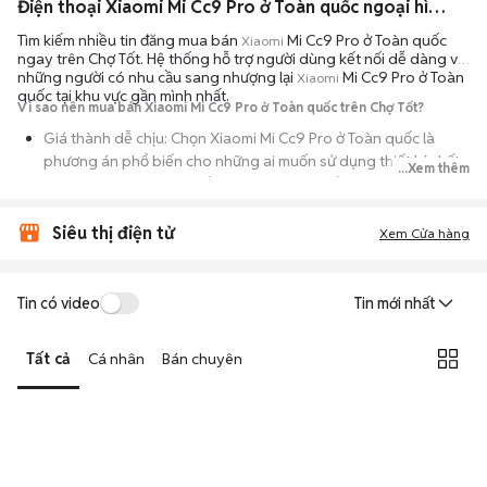
Điện thoại Xiaomi Mi Cc9 Pro ở Toàn quốc ngoại hình đẹp
Tìm kiếm nhiều tin đăng mua bán
Mi Cc9 Pro ở Toàn quốc
Xiaomi
ngay trên Chợ Tốt. Hệ thống hỗ trợ người dùng kết nối dễ dàng với
những người có nhu cầu sang nhượng lại
Mi Cc9 Pro ở Toàn
Xiaomi
quốc tại khu vực gần mình nhất.
Vì sao nên mua bán Xiaomi Mi Cc9 Pro ở Toàn quốc trên Chợ Tốt?
Giá thành dễ chịu: Chọn Xiaomi Mi Cc9 Pro ở Toàn quốc là
phương án phổ biến cho những ai muốn sử dụng thiết bị chất
...Xem thêm
lượng nhưng không muốn chi trả mức giá đắt đỏ của máy mới.
Đa dạng người bán: Bạn có thể tìm Xiaomi Mi Cc9 Pro ở Toàn
Siêu thị điện tử
Xem Cửa hàng
quốc từ người dùng cá nhân thanh lý hoặc cửa hàng, với đầy
đủ các phiên bản dung lượng và màu sắc.
An tâm kiểm tra máy: Cơ chế mua bán hẹn gặp mặt giúp bạn
Tin có video
Tin mới nhất
trực tiếp cầm nắm, thử nghiệm các tính năng của máy để đảm
bảo máy hoạt động ổn định.
Tất cả
Cá nhân
Bán chuyên
Tiết kiệm thời gian: Quy trình trao đổi trực tiếp, không qua các
bước chờ đợi vận chuyển rườm rà, tiền trao cháo múc ngay khi
kiểm tra xong.