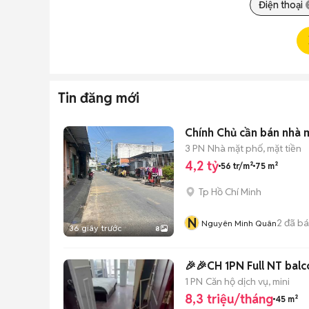
Điện thoại
Tin đăng mới
Chính Chủ cần bán nhà 
3 PN
Nhà mặt phố, mặt tiền
4,2 tỷ
56 tr/m²
75 m²
Tp Hồ Chí Minh
N
2
đã b
Nguyên Minh Quân
36 giây trước
8
🎉🎉CH 1PN Full NT bal
1 PN
Căn hộ dịch vụ, mini
8,3 triệu/tháng
45 m²