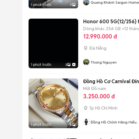
Quang Khánh Saigon Home
1 phút trước
7
Honor 600 5G(12/256)
Dòng khác
256 GB
>12 thán
12.990.000 đ
Đà Nẵng
Thong Nguyen
1 phút trước
3
Đồng Hồ Cơ Carnival Đín
Mới
Đồ nam
3.250.000 đ
Tp Hồ Chí Minh
Đồng Hồ Chính Hãng Hiếu
1 phút trước
6
Nguyễn