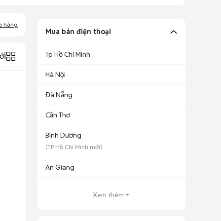
a hàng
Mua bán điện thoại
Tp Hồ Chí Minh
ới
Hà Nội
Đà Nẵng
Cần Thơ
Bình Dương
(
TP Hồ Chí Minh
mới)
An Giang
Xem thêm