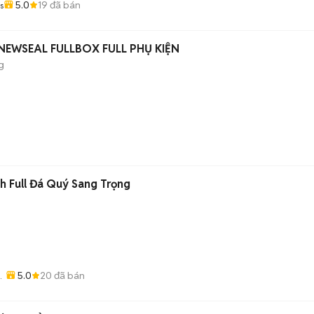
5.0
19
đã bán
s
 NEWSEAL FULLBOX FULL PHỤ KIỆN
g
h Full Đá Quý Sang Trọng
5.0
20
đã bán