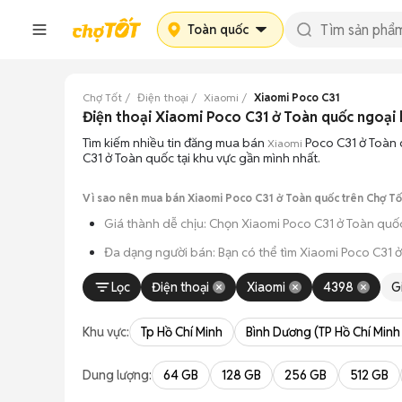
Toàn quốc
Chợ Tốt
Điện thoại
Xiaomi
Xiaomi Poco C31
Điện thoại Xiaomi Poco C31 ở Toàn quốc ngoại 
Tìm kiếm nhiều tin đăng mua bán
Poco C31 ở Toàn 
Xiaomi
C31 ở Toàn quốc tại khu vực gần mình nhất.
Vì sao nên mua bán Xiaomi Poco C31 ở Toàn quốc trên Chợ Tố
Giá thành dễ chịu: Chọn Xiaomi Poco C31 ở Toàn quố
Đa dạng người bán: Bạn có thể tìm Xiaomi Poco C31 ở
An tâm kiểm tra máy: Cơ chế mua bán hẹn gặp mặt gi
Lọc
Điện thoại
Xiaomi
4398
G
Tiết kiệm thời gian: Quy trình trao đổi trực tiếp, kh
Khu vực:
Tp Hồ Chí Minh
Bình Dương (TP Hồ Chí Minh
Dung lượng:
64 GB
128 GB
256 GB
512 GB