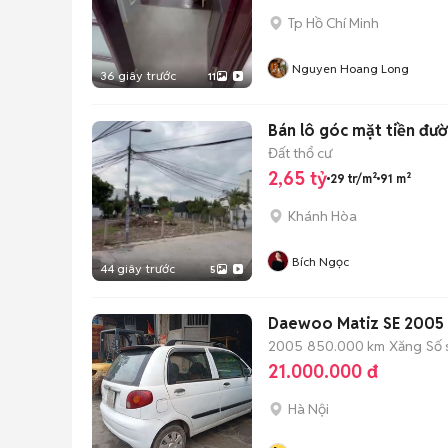
Tp Hồ Chí Minh
Nguyen Hoang Long
36 giây trước
11
Bán lô góc mặt tiền đườ
Đất thổ cư
2,65 tỷ
29 tr/m²
91 m²
Khánh Hòa
Bích Ngọc
44 giây trước
5
Daewoo Matiz SE 2005
2005
850.000 km
Xăng
Số 
21.000.000 đ
Hà Nội