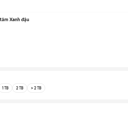
 tăm Xanh đậu
1 TB
2 TB
> 2 TB