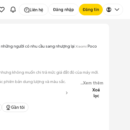
Đăng nhập
Đăng tin
Liên hệ
i những người có nhu cầu sang nhượng lại
Poco
Xiaomi
 nhưng không muốn chi trả mức giá đắt đỏ của máy mới.
ác phiên bản dung lượng và màu sắc.
...Xem thêm
Xoá
o máy hoạt động ổn định.
lọc
 kiểm tra xong.
Gần tôi