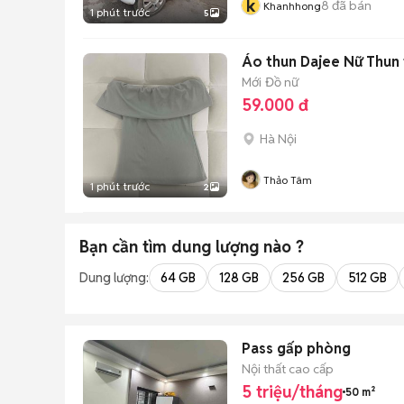
k
8
đã bán
Khanhhong
1 phút trước
5
Áo thun Dajee Nữ Thun
Mới
Đồ nữ
59.000 đ
Hà Nội
Thảo Tâm
1 phút trước
2
Bạn cần tìm
dung lượng
nào ?
Dung lượng:
64 GB
128 GB
256 GB
512 GB
Pass gấp phòng
Nội thất cao cấp
5 triệu/tháng
50 m²