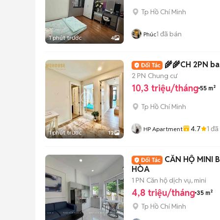
Tp Hồ Chí Minh
1
đã bán
Phúc
1 phút trước
4
🌾🌾CH 2PN bal
2 PN
Chung cư
10,3 triệu/tháng
55 m²
Tp Hồ Chí Minh
4.7
1
đã
HP Apartment
1 phút trước
12
CĂN HỘ MINI 
HÒA
1 PN
Căn hộ dịch vụ, mini
4,8 triệu/tháng
35 m²
Tp Hồ Chí Minh