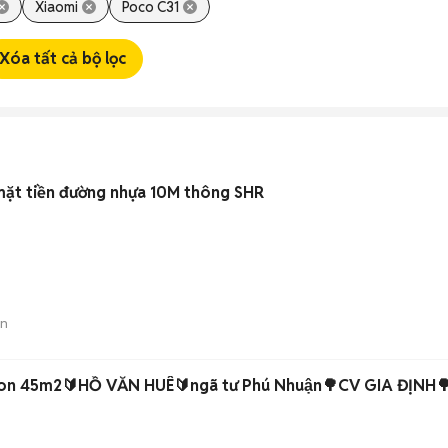
Xiaomi
Poco C31
Xóa tất cả bộ lọc
mặt tiền đường nhựa 10M thông SHR
án
con 45m2🔰HỒ VĂN HUÊ🔰ngã tư Phú Nhuận🌳CV GIA ĐỊNH