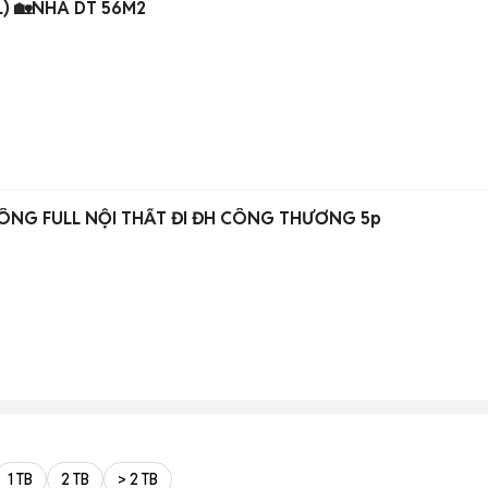
TL) 🏡NHÀ DT 56M2
NG FULL NỘI THẤT ĐI ĐH CÔNG THƯƠNG 5p
1 TB
2 TB
> 2 TB