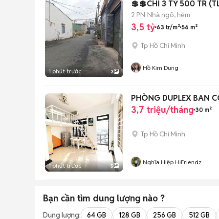
💲💲CHỈ 3 TỶ 500 TR (
2 PN
Nhà ngõ, hẻm
3,5 tỷ
63 tr/m²
56 m²
Tp Hồ Chí Minh
Hồ Kim Dung
1 phút trước
3
PHÒNG DUPLEX BAN CÔ
3,7 triệu/tháng
30 m²
Tp Hồ Chí Minh
Nghĩa Hiệp HiFriendz
1 phút trước
5
Bạn cần tìm
dung lượng
nào ?
Dung lượng:
64 GB
128 GB
256 GB
512 GB