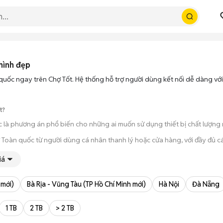
hình đẹp
quốc ngay trên Chợ Tốt. Hệ thống hỗ trợ người dùng kết nối dễ dàng vớ
t?
c là phương án phổ biến cho những ai muốn sử dụng thiết bị chất lượng
 Toàn quốc từ người dùng cá nhân thanh lý hoặc cửa hàng, với đầy đủ c
úp bạn trực tiếp cầm nắm, thử nghiệm các tính năng của máy để đảm bả
iá
ông qua các bước chờ đợi vận chuyển rườm rà, tiền trao cháo múc ngay khi
 mới)
Bà Rịa - Vũng Tàu (TP Hồ Chí Minh mới)
Hà Nội
Đà Nẵng
1 TB
2 TB
> 2 TB