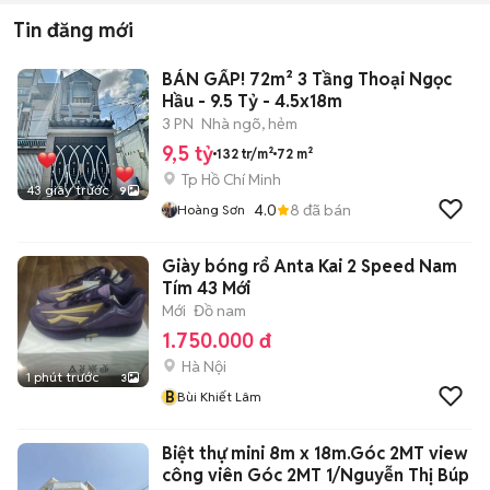
Tin đăng mới
BÁN GẤP! 72m² 3 Tầng Thoại Ngọc
Hầu - 9.5 Tỷ - 4.5x18m
3 PN
Nhà ngõ, hẻm
9,5 tỷ
132 tr/m²
72 m²
Tp Hồ Chí Minh
43 giây trước
9
4.0
8
đã bán
Hoàng Sơn
Giày bóng rổ Anta Kai 2 Speed Nam
Tím 43 Mới
Mới
Đồ nam
1.750.000 đ
Hà Nội
1 phút trước
3
B
Bùi Khiết Lâm
Biệt thự mini 8m x 18m.Góc 2MT view
công viên Góc 2MT 1/Nguyễn Thị Búp