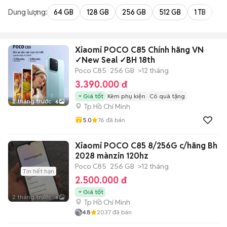
Dung lượng:
64 GB
128 GB
256 GB
512 GB
1 TB
2 
Xiaomi POCO C85 Chính hãng VN
✓New Seal ✓BH 18th
Poco C85
256 GB
>12 tháng
3.390.000 đ
Giá tốt
Kèm phụ kiện
Có quà tặng
2 tháng trước
6
Tp Hồ Chí Minh
5.0
76
đã bán
Xiaomi POCO C85 8/256G c/hãng Bh
2028 mànzin 120hz
Poco C85
256 GB
>12 tháng
Tin hết hạn
2.500.000 đ
Giá tốt
2 tháng trước
6
Tp Hồ Chí Minh
4.8
2037
đã bán