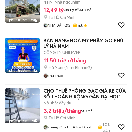
4 PN
Nhà ngõ, hẻm
12,49 tỷ
89 tr/m²
140 m²
Tp Hồ Chí Minh
1 phút trước
12
5.0
NHÀ ĐẤT Q12
BÁN HÀNG HOÁ MỸ PHẨM GO PHỦ
LÝ HÀ NAM
CÔNG TY UNILEVER
11,50 triệu/tháng
Hà Nam
(
Ninh Bình
mới)
1 phút trước
1
Thu Thảo
CHO THUÊ PHÒNG GÁC GIÁ RẺ CỬA
SỔ THOÁNG RỘNG GẦN ĐẠI HỌC
CÔNG THƯƠNG
Nội thất đầy đủ
3,2 triệu/tháng
30 m²
Tp Hồ Chí Minh
1 phút trước
9
1
đã
Khang Cho Thuê Trọ Tân Phú
bán