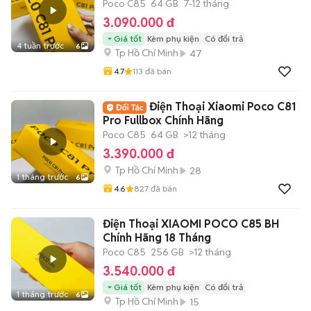
Poco C85
64 GB
7-12 tháng
3.090.000 đ
Giá tốt
Kèm phụ kiện
Có đổi trả
4 tuần trước
6
Tp Hồ Chí Minh
47
4.7
113
đã bán
Điện Thoại Xiaomi Poco C81
Pro Fullbox Chính Hãng
Poco C85
64 GB
>12 tháng
3.390.000 đ
Tp Hồ Chí Minh
28
1 tháng trước
6
4.6
827
đã bán
Điện Thoại XIAOMI POCO C85 BH
Chính Hãng 18 Tháng
Poco C85
256 GB
>12 tháng
3.540.000 đ
Giá tốt
Kèm phụ kiện
Có đổi trả
1 tháng trước
6
Tp Hồ Chí Minh
15