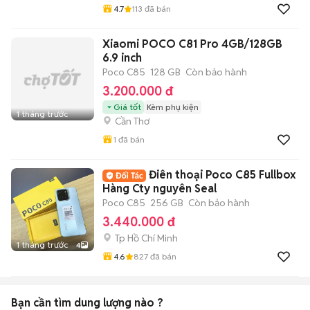
4.7
113
đã bán
Xiaomi POCO C81 Pro 4GB/128GB
6.9 inch
Poco C85
128 GB
Còn bảo hành
3.200.000 đ
Giá tốt
Kèm phụ kiện
1 tháng trước
Cần Thơ
1
đã bán
Điên thoại Poco C85 Fullbox
Hàng Cty nguyên Seal
Poco C85
256 GB
Còn bảo hành
3.440.000 đ
Tp Hồ Chí Minh
1 tháng trước
4
4.6
827
đã bán
Bạn cần tìm
dung lượng
nào ?