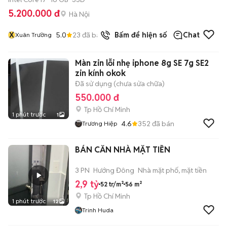
5.200.000 đ
Hà Nội
X
5.0
23
đã bán
Bấm để hiện số
Chat
Xuân Trường
Màn zin lỗi nhẹ iphone 8g SE 7g SE2
zin kính okok
Đã sử dụng (chưa sửa chữa)
550.000 đ
Tp Hồ Chí Minh
1 phút trước
1
4.6
352
đã bán
Trương Hiệp
BÁN CĂN NHÀ MẶT TIỀN
3 PN
Hướng Đông
Nhà mặt phố, mặt tiền
2,9 tỷ
52 tr/m²
56 m²
Tp Hồ Chí Minh
1 phút trước
12
Trinh Huda