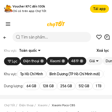
Voucher KFC đến 100k
Tải app
Chỉ có trên app Chợ Tốt
Khu vực:
Toàn quốc
Xoá lọc
Điện thoại
Xiaomi
4819
Giá
Dun
Lọc
Khu vực:
Tp Hồ Chí Minh
Bình Dương (TP Hồ Chí Minh mới)
Bà 
Dung lượng:
64 GB
128 GB
256 GB
512 GB
1 TB
2 
Chợ Tốt
Điện thoại
Xiaomi
Xiaomi Poco C85