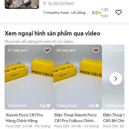
Tp Hồ Chí Minh
1 phút trước
5
1
đã
5.0
Healthy Food - Lối Sống
bán
Lành Mạnh
Xem ngoại hình sản phẩm qua video
Mua bán dễ dàng khi xem tin có video
47
lượt xem
28
lượt xem
15
lượt xem
4 tuần trước
6
1
1 tháng trước
6
1
1 tháng trước
Xiaomi Poco C81 Pro
Điện Thoại Xiaomi Poco
Điện Thoại X
Hàng Chính Hãng
C81 Pro Fullbox Chính
C85 BH Chính
Poco C85 64 GB 7-12 tháng
Hãng
Poco C85 64 GB >12 tháng
Tháng
Poco C85 256 