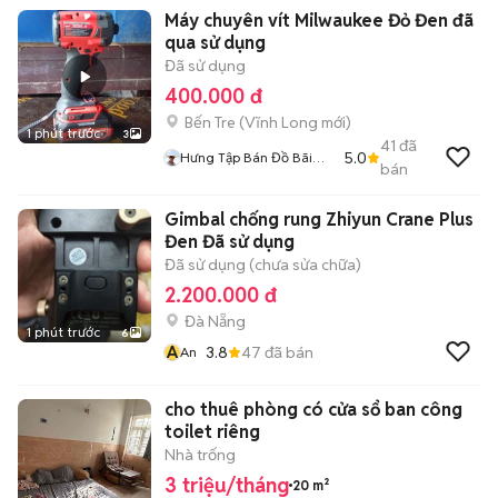
Máy chuyên vít Milwaukee Đỏ Đen đã
qua sử dụng
Đã sử dụng
400.000 đ
Bến Tre
(
Vĩnh Long
mới)
1 phút trước
3
41
đã
5.0
Hưng Tập Bán Đồ Bãi
bán
Nhật
Gimbal chống rung Zhiyun Crane Plus
Đen Đã sử dụng
Đã sử dụng (chưa sửa chữa)
2.200.000 đ
Đà Nẵng
1 phút trước
6
A
3.8
47
đã bán
An
cho thuê phòng có cửa sổ ban công
toilet riêng
Nhà trống
3 triệu/tháng
20 m²