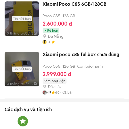
Xiaomi Poco C85 6GB/128GB
Poco C85
128 GB
Tin hết hạn
2.600.000 đ
Rẻ hơn
3 tháng trước
2
Đà Nẵng
T
5.0
Xiaomi poco c85 fullbox chưa dùng
Poco C85
128 GB
Còn bảo hành
Tin hết hạn
2.999.000 đ
Kèm phụ kiện
3 tháng trước
5
Đắk Lắk
4.9
604
đã bán
Các dịch vụ và tiện ích