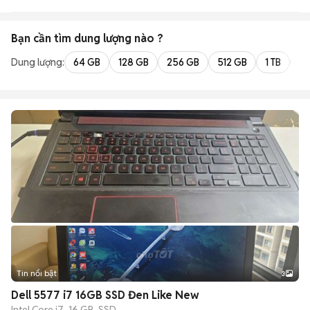
Bình Tân
Bạn cần tìm
dung lượng
nào ?
Dung lượng:
64 GB
128 GB
256 GB
512 GB
1 TB
2 
Tin nổi bật
3
Dell 5577 i7 16GB SSD Đen Like New
Intel Core i7
16 GB
SSD