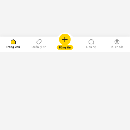
Trang chủ
Quản lý tin
Liên hệ
Tài khoản
Đăng tin
109.000 Bình chọn
Tải ứng dụng Chợ Tốt