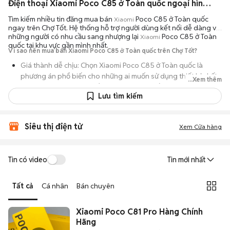
Điện thoại Xiaomi Poco C85 ở Toàn quốc ngoại hình đẹp
Tìm kiếm nhiều tin đăng mua bán
Poco C85 ở Toàn quốc
Xiaomi
ngay trên Chợ Tốt. Hệ thống hỗ trợ người dùng kết nối dễ dàng với
những người có nhu cầu sang nhượng lại
Poco C85 ở Toàn
Xiaomi
quốc tại khu vực gần mình nhất.
Vì sao nên mua bán Xiaomi Poco C85 ở Toàn quốc trên Chợ Tốt?
Giá thành dễ chịu: Chọn Xiaomi Poco C85 ở Toàn quốc là
phương án phổ biến cho những ai muốn sử dụng thiết bị chất
...Xem thêm
lượng nhưng không muốn chi trả mức giá đắt đỏ của máy mới.
Lưu tìm kiếm
Đa dạng người bán: Bạn có thể tìm Xiaomi Poco C85 ở Toàn
quốc từ người dùng cá nhân thanh lý hoặc cửa hàng, với đầy
đủ các phiên bản dung lượng và màu sắc.
Siêu thị điện tử
Xem Cửa hàng
An tâm kiểm tra máy: Cơ chế mua bán hẹn gặp mặt giúp bạn
trực tiếp cầm nắm, thử nghiệm các tính năng của máy để đảm
Tin có video
Tin mới nhất
bảo máy hoạt động ổn định.
Tiết kiệm thời gian: Quy trình trao đổi trực tiếp, không qua các
Tất cả
Cá nhân
Bán chuyên
bước chờ đợi vận chuyển rườm rà, tiền trao cháo múc ngay khi
kiểm tra xong.
Xiaomi Poco C81 Pro Hàng Chính
Hãng