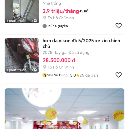
Nhà trống
2,9 triệu/tháng
15 m²
Tp Hồ Chí Minh
1 phút trước
6
Phúc Nguyễn
hon da vison đk 5/2025 xe zin chính
chủ
2025
Tay ga
Đã sử dụng
28.500.000 đ
Tp Hồ Chí Minh
1 phút trước
7
n
5.0
25
đã bán
Nhà Sử Dung