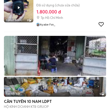
Đã sử dụng (chưa sửa chữa)
1.800.000 đ
Tp Hồ Chí Minh
1 phút trước
2
Ayabe Fsn_
Tin nổi bật
5
CẦN TUYỂN 10 NAM LDPT
HỘ KINH DOANH KTB GRUOP