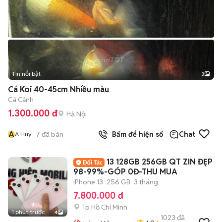
Tin nổi bật
3
Cá Koi 40-45cm Nhiều màu
Cá Cảnh
1.300.000 đ
Hà Nội
A
7
đã bán
Bấm để hiện số
Chat
A Huy
13 128GB 256GB QT ZIN ĐẸP
98-99%-GÓP 0Đ-THU MUA
iPhone 13
256 GB
3 tháng
7.800.000 đ
Tp Hồ Chí Minh
1 phút trước
4
1023
đã