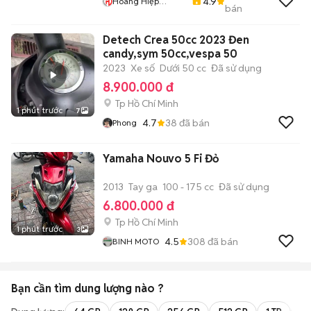
4.9
Hoàng Hiệp
bán
Mobile
Detech Crea 50cc 2023 Đen
candy,sym 50cc,vespa 50
2023
Xe số
Dưới 50 cc
Đã sử dụng
8.900.000 đ
Tp Hồ Chí Minh
1 phút trước
7
4.7
38
đã bán
Phong
Yamaha Nouvo 5 Fi Đỏ
2013
Tay ga
100 - 175 cc
Đã sử dụng
6.800.000 đ
Tp Hồ Chí Minh
1 phút trước
3
4.5
308
đã bán
BINH MOTO
Bạn cần tìm
dung lượng
nào ?