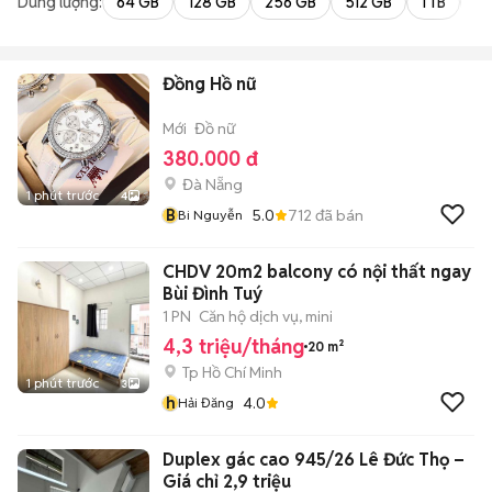
Dung lượng:
64 GB
128 GB
256 GB
512 GB
1 TB
2 
Đồng Hồ nữ
Mới
Đồ nữ
380.000 đ
Đà Nẵng
1 phút trước
4
B
5.0
712
đã bán
Bi Nguyễn
CHDV 20m2 balcony có nội thất ngay
Bùi Đình Tuý
1 PN
Căn hộ dịch vụ, mini
4,3 triệu/tháng
20 m²
Tp Hồ Chí Minh
1 phút trước
3
h
4.0
Hải Đăng
Duplex gác cao 945/26 Lê Đức Thọ –
Giá chỉ 2,9 triệu