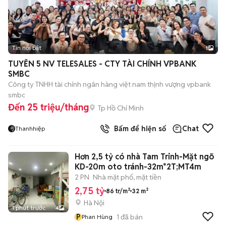
Tin nổi bật
1
TUYỂN 5 NV TELESALES - CTY TÀI CHÍNH VPBANK
SMBC
Công ty TNHH tài chính ngân hàng việt nam thịnh vượng vpbank
smbc
Đến 25 triệu/tháng
Tp Hồ Chí Minh
Bấm để hiện số
Chat
Thanhhiệp
Hơn 2,5 tỷ có nhà Tam Trinh-Mặt ngõ
KD-20m oto tránh-32m*2T;MT4m
2 PN
Nhà mặt phố, mặt tiền
2,75 tỷ
86 tr/m²
32 m²
Hà Nội
1 phút trước
4
P
1
đã bán
Phan Hùng