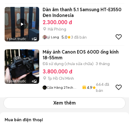
Dàn âm thanh 5.1 Samsung HT-E3550
Đen Indonesia
2.300.000 đ
Hải Phòng
5.0
3
đã bán
Lý Long
1 phút trước
2
Máy ảnh Canon EOS 600D ống kính
18-55mm
Đã sử dụng (chưa sửa chữa)
3 tháng
3.800.000 đ
Tp Hồ Chí Minh
1 phút trước
4
664
đã
4.9
Cửa Hàng 2Tech
bán
House
Xem thêm
Mua bán điện thoại