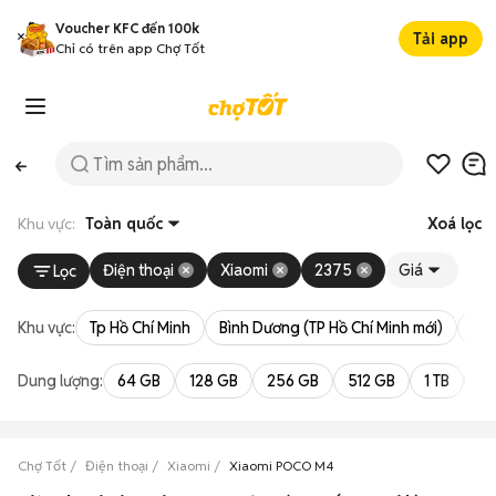
Voucher KFC đến 100k
Tải app
Chỉ có trên app Chợ Tốt
Khu vực:
Toàn quốc
Xoá lọc
Điện thoại
Xiaomi
2375
Giá
Lọc
Khu vực:
Tp Hồ Chí Minh
Bình Dương (TP Hồ Chí Minh mới)
Bà 
Dung lượng:
64 GB
128 GB
256 GB
512 GB
1 TB
2 
Chợ Tốt
Điện thoại
Xiaomi
Xiaomi POCO M4