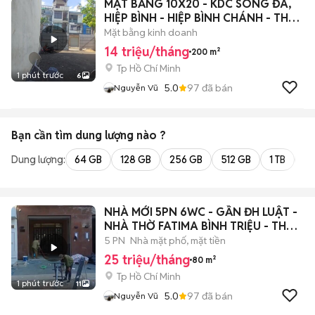
MẶT BẰNG 10X20 - KDC SÔNG ĐÀ,
HIỆP BÌNH - HIỆP BÌNH CHÁNH - THỦ
ĐỨC
Mặt bằng kinh doanh
14 triệu/tháng
200 m²
Tp Hồ Chí Minh
1 phút trước
6
5.0
97
đã bán
Nguyễn Vũ
Bạn cần tìm
dung lượng
nào ?
Dung lượng:
64 GB
128 GB
256 GB
512 GB
1 TB
2 
NHÀ MỚI 5PN 6WC - GẦN ĐH LUẬT -
NHÀ THỜ FATIMA BÌNH TRIỆU - THỦ
ĐỨC
5 PN
Nhà mặt phố, mặt tiền
25 triệu/tháng
80 m²
Tp Hồ Chí Minh
1 phút trước
11
5.0
97
đã bán
Nguyễn Vũ