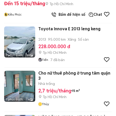
Đến 15 triệu/tháng
Tp Hồ Chí Minh
k
Bấm để hiện số
Chat
Kiều Phúc
Toyota Innova E 2013 leng keng
2013
95.000 km
Xăng
Số sàn
228.000.000 đ
Tp Hồ Chí Minh
1 phút trước
20
7
đã bán
Tiến
Cho nữ thuê phòng ở trung tâm quận
3
Nhà trống
2,7 triệu/tháng
15 m²
Tp Hồ Chí Minh
1 phút trước
6
Thủy