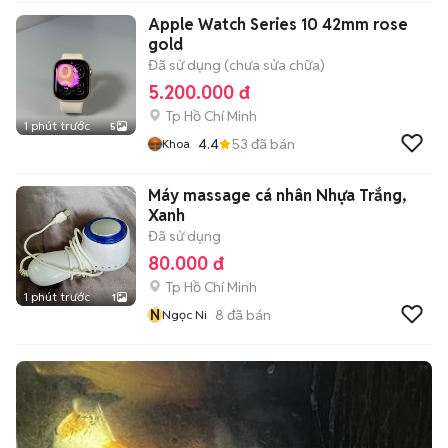
Apple Watch Series 10 42mm rose
gold
Đã sử dụng (chưa sửa chữa)
5.200.000 đ
Tp Hồ Chí Minh
1 phút trước
5
4.4
53
đã bán
Khoa
Máy massage cá nhân Nhựa Trắng,
Xanh
Đã sử dụng
80.000 đ
Tp Hồ Chí Minh
1 phút trước
1
N
8
đã bán
Ngọc Ni