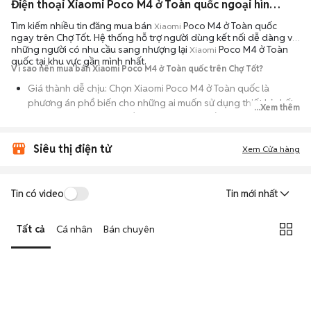
Điện thoại Xiaomi Poco M4 ở Toàn quốc ngoại hình đẹp
Tìm kiếm nhiều tin đăng mua bán
Poco M4 ở Toàn quốc
Xiaomi
ngay trên Chợ Tốt. Hệ thống hỗ trợ người dùng kết nối dễ dàng với
những người có nhu cầu sang nhượng lại
Poco M4 ở Toàn
Xiaomi
quốc tại khu vực gần mình nhất.
Vì sao nên mua bán Xiaomi Poco M4 ở Toàn quốc trên Chợ Tốt?
Giá thành dễ chịu: Chọn Xiaomi Poco M4 ở Toàn quốc là
phương án phổ biến cho những ai muốn sử dụng thiết bị chất
...Xem thêm
lượng nhưng không muốn chi trả mức giá đắt đỏ của máy mới.
Đa dạng người bán: Bạn có thể tìm Xiaomi Poco M4 ở Toàn
Siêu thị điện tử
Xem Cửa hàng
quốc từ người dùng cá nhân thanh lý hoặc cửa hàng, với đầy
đủ các phiên bản dung lượng và màu sắc.
An tâm kiểm tra máy: Cơ chế mua bán hẹn gặp mặt giúp bạn
Tin có video
Tin mới nhất
trực tiếp cầm nắm, thử nghiệm các tính năng của máy để đảm
bảo máy hoạt động ổn định.
Tất cả
Cá nhân
Bán chuyên
Tiết kiệm thời gian: Quy trình trao đổi trực tiếp, không qua các
bước chờ đợi vận chuyển rườm rà, tiền trao cháo múc ngay khi
kiểm tra xong.