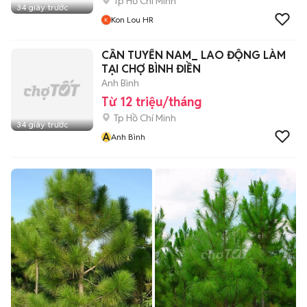
Tp Hồ Chí Minh
34 giây trước
Kon Lou HR
CẦN TUYỂN NAM_ LAO ĐỘNG LÀM
TẠI CHỢ BÌNH ĐIỀN
Anh Bình
Từ 12 triệu/tháng
Tp Hồ Chí Minh
34 giây trước
A
Anh Bình