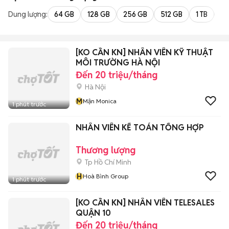
Dung lượng:
64 GB
128 GB
256 GB
512 GB
1 TB
2 
[KO CẦN KN] NHÂN VIÊN KỸ THUẬT
MÔI TRƯỜNG HÀ NỘI
Đến 20 triệu/tháng
Hà Nội
M
Mận Monica
1 phút trước
NHÂN VIÊN KẾ TOÁN TỔNG HỢP
Thương lượng
Tp Hồ Chí Minh
H
Hoà Bình Group
1 phút trước
[KO CẦN KN] NHÂN VIÊN TELESALES
QUẬN 10
Đến 20 triệu/tháng