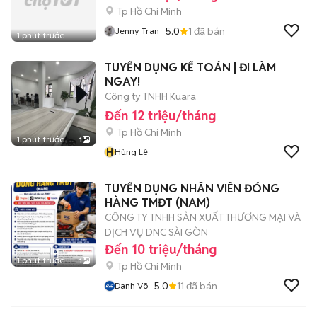
Tp Hồ Chí Minh
5.0
1
đã bán
Jenny Tran
1 phút trước
TUYỂN DỤNG KẾ TOÁN | ĐI LÀM
NGAY!
Công ty TNHH Kuara
Đến 12 triệu/tháng
Tp Hồ Chí Minh
1 phút trước
1
H
Hùng Lê
TUYỂN DỤNG NHÂN VIÊN ĐÓNG
HÀNG TMĐT (NAM)
CÔNG TY TNHH SẢN XUẤT THƯƠNG MẠI VÀ
DỊCH VỤ DNC SÀI GÒN
Đến 10 triệu/tháng
1 phút trước
1
Tp Hồ Chí Minh
5.0
11
đã bán
Danh Võ