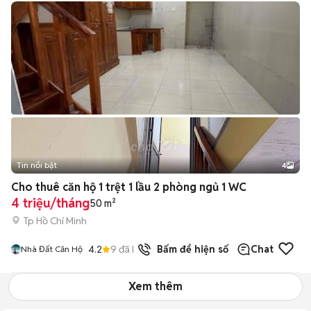
Tin nổi bật
4
Cho thuê căn hộ 1 trệt 1 lầu 2 phòng ngủ 1 WC
4 triệu/tháng
50 m²
Tp Hồ Chí Minh
4.2
9
đã bán
Bấm để hiện số
Chat
Nhà Đất Căn Hộ
Xem thêm