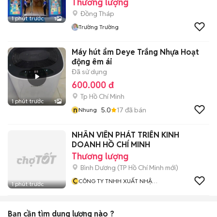
Thương lượng
Đồng Tháp
1 phút trước
1
Trường Trường
Máy hút ẩm Deye Trắng Nhựa Hoạt
động êm ái
Đã sử dụng
600.000 đ
Tp Hồ Chí Minh
1 phút trước
1
n
5.0
17
đã bán
Nhung
NHÂN VIÊN PHÁT TRIỂN KINH
DOANH HỒ CHÍ MINH
Thương lượng
Bình Dương
(
TP Hồ Chí Minh
mới)
C
CÔNG TY TNHH XUẤT NHẬP
1 phút trước
KHẨU SEIVINA
Bạn cần tìm
dung lượng
nào ?