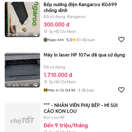
Bếp nướng điện Kangaroo KG699
chống dính
Đã sử dụng
Kangaroo
300.000 đ
Tp Hồ Chí Minh
25 giây trước
1
5.0
30
đã bán
Ngọc Anh
Máy in laser HP 107w đã qua sử dụng
Đã sử dụng
1.710.000 đ
Tp Hồ Chí Minh
30 giây trước
1
M
4
đã bán
Máy In Cũ Giá Rẻ
*** - NHÂN VIÊN PHỤ BẾP - MÌ SỦI
CẢO KON LOU
Kon Lou HR
Đến 9 triệu/tháng