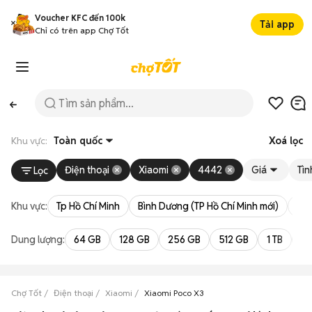
Voucher KFC đến 100k
Tải app
Chỉ có trên app Chợ Tốt
Khu vực:
Toàn quốc
Xoá lọc
Điện thoại
Xiaomi
4442
Giá
Tìn
Lọc
Khu vực:
Tp Hồ Chí Minh
Bình Dương (TP Hồ Chí Minh mới)
Bà 
Dung lượng:
64 GB
128 GB
256 GB
512 GB
1 TB
2 
Chợ Tốt
Điện thoại
Xiaomi
Xiaomi Poco X3