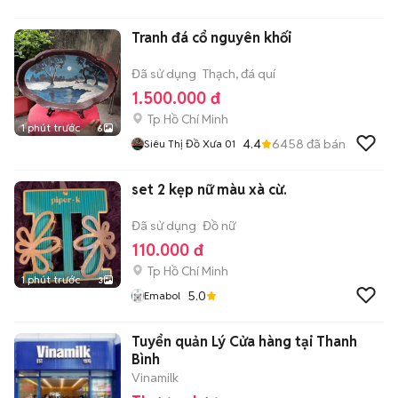
Tranh đá cổ nguyên khối
Đã sử dụng
Thạch, đá quí
1.500.000 đ
Tp Hồ Chí Minh
1 phút trước
6
4.4
6458
đã bán
Siêu Thị Đồ Xưa 01
set 2 kẹp nữ màu xà cừ.
Đã sử dụng
Đồ nữ
110.000 đ
Tp Hồ Chí Minh
1 phút trước
3
5.0
Emabol
Tuyển quản Lý Cửa hàng tại Thanh
Bình
Vinamilk