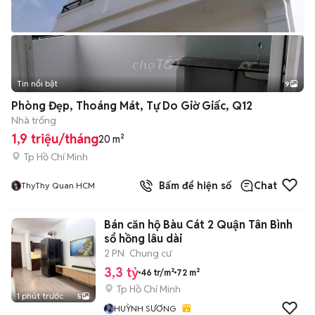
Tin nổi bật
9
+
2
Phòng Đẹp, Thoáng Mát, Tự Do Giờ Giấc, Q12
Nhà trống
1,9 triệu/tháng
20 m²
Tp Hồ Chí Minh
Bấm để hiện số
Chat
ThyThy Quan HCM
Bán căn hộ Bàu Cát 2 Quận Tân Bình
sổ hồng lâu dài
2 PN
Chung cư
3,3 tỷ
46 tr/m²
72 m²
Tp Hồ Chí Minh
1 phút trước
5
HUỲNH SƯƠNG