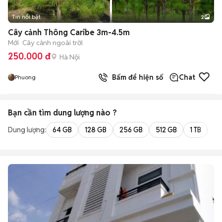
Tin nổi bật
2
Cây cảnh Thông Caribe 3m-4.5m
Mới
Cây cảnh ngoài trời
250.000 đ
Hà Nội
Bấm để hiện số
Chat
Phuong
Bạn cần tìm
dung lượng
nào ?
Dung lượng:
64 GB
128 GB
256 GB
512 GB
1 TB
2 