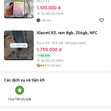
Poco X3
1.100.000 đ
Tp Hồ Chí Minh
3 tuần trước
2
1
đã bán
Xiaomi X3, ram 8gb, 256gb, NFC
Poco X3
256 GB
Hết bảo hành
Tin hết hạn
1.790.000 đ
Rẻ hơn
2 tuần trước
3
Tp Hồ Chí Minh
4.6
23
đã bán
Các dịch vụ và tiện ích
Chợ Tốt Ưu Đãi