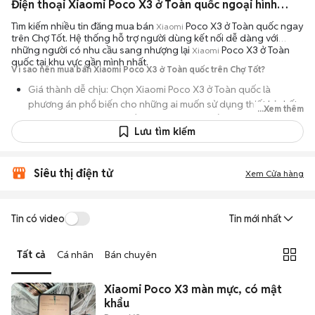
Điện thoại Xiaomi Poco X3 ở Toàn quốc ngoại hình đẹp
Tìm kiếm nhiều tin đăng mua bán
Poco X3 ở Toàn quốc ngay
Xiaomi
trên Chợ Tốt. Hệ thống hỗ trợ người dùng kết nối dễ dàng với
những người có nhu cầu sang nhượng lại
Poco X3 ở Toàn
Xiaomi
quốc tại khu vực gần mình nhất.
Vì sao nên mua bán Xiaomi Poco X3 ở Toàn quốc trên Chợ Tốt?
Giá thành dễ chịu: Chọn Xiaomi Poco X3 ở Toàn quốc là
phương án phổ biến cho những ai muốn sử dụng thiết bị chất
...Xem thêm
lượng nhưng không muốn chi trả mức giá đắt đỏ của máy mới.
Lưu tìm kiếm
Đa dạng người bán: Bạn có thể tìm Xiaomi Poco X3 ở Toàn
quốc từ người dùng cá nhân thanh lý hoặc cửa hàng, với đầy
đủ các phiên bản dung lượng và màu sắc.
Siêu thị điện tử
Xem Cửa hàng
An tâm kiểm tra máy: Cơ chế mua bán hẹn gặp mặt giúp bạn
trực tiếp cầm nắm, thử nghiệm các tính năng của máy để đảm
Tin có video
Tin mới nhất
bảo máy hoạt động ổn định.
Tiết kiệm thời gian: Quy trình trao đổi trực tiếp, không qua các
Tất cả
Cá nhân
Bán chuyên
bước chờ đợi vận chuyển rườm rà, tiền trao cháo múc ngay khi
kiểm tra xong.
Xiaomi Poco X3 màn mực, có mật
khẩu