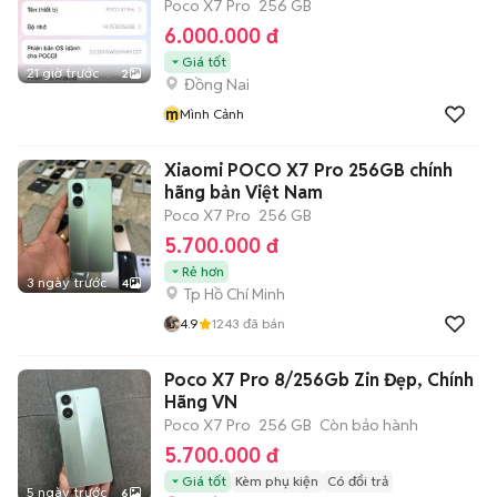
Poco X7 Pro
256 GB
6.000.000 đ
Giá tốt
21 giờ trước
2
Đồng Nai
m
Mình Cảnh
Xiaomi POCO X7 Pro 256GB chính
hãng bản Việt Nam
Poco X7 Pro
256 GB
5.700.000 đ
Rẻ hơn
3 ngày trước
4
Tp Hồ Chí Minh
4.9
1243
đã bán
Poco X7 Pro 8/256Gb Zin Đẹp, Chính
Hãng VN
Poco X7 Pro
256 GB
Còn bảo hành
5.700.000 đ
Giá tốt
Kèm phụ kiện
Có đổi trả
5 ngày trước
6