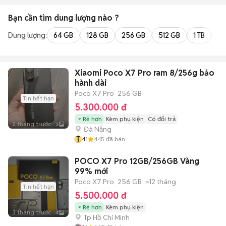
Bạn cần tìm
dung lượng
nào ?
Dung lượng:
64 GB
128 GB
256 GB
512 GB
1 TB
2 
Xiaomi Poco X7 Pro ram 8/256g bảo
hành dài
Poco X7 Pro
256 GB
Tin hết hạn
5.300.000 đ
Rẻ hơn
Kèm phụ kiện
Có đổi trả
2 tháng trước
3
Đà Nẵng
T
4.1
445
đã bán
POCO X7 Pro 12GB/256GB Vàng
99% mới
Poco X7 Pro
256 GB
>12 tháng
Tin hết hạn
5.500.000 đ
Rẻ hơn
Kèm phụ kiện
3 tháng trước
4
Tp Hồ Chí Minh