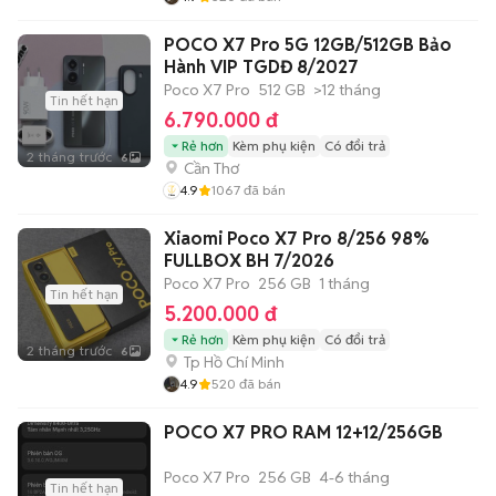
POCO X7 Pro 5G 12GB/512GB Bảo
Hành VIP TGDĐ 8/2027
Poco X7 Pro
512 GB
>12 tháng
Tin hết hạn
6.790.000 đ
Rẻ hơn
Kèm phụ kiện
Có đổi trả
2 tháng trước
6
Cần Thơ
4.9
1067
đã bán
Xiaomi Poco X7 Pro 8/256 98%
FULLBOX BH 7/2026
Poco X7 Pro
256 GB
1 tháng
Tin hết hạn
5.200.000 đ
Rẻ hơn
Kèm phụ kiện
Có đổi trả
2 tháng trước
6
Tp Hồ Chí Minh
4.9
520
đã bán
POCO X7 PRO RAM 12+12/256GB
Poco X7 Pro
256 GB
4-6 tháng
Tin hết hạn