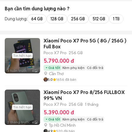
Bạn cần tìm
dung lượng
nào ?
Dung lượng:
64 GB
128 GB
256 GB
512 GB
1 TB
2 
Xiaomi Poco X7 Pro 5G ( 8G / 256G )
Full Box
Poco X7 Pro
256 GB
Tin hết hạn
5.790.000 đ
Giá tốt
Kèm phụ kiện
Có đổi trả
3 tuần trước
6
Cần Thơ
5.0
1656
đã bán
Xiaomi Poco X7 Pro 8/256 FULLBOX
99% VN
Poco X7 Pro
256 GB
1 tháng
Tin hết hạn
5.390.000 đ
Giá tốt
Kèm phụ kiện
Có đổi trả
2 tháng trước
6
Tp Hồ Chí Minh
4.9
520
đã bán