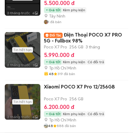
5.500.000 đ
Giá tốt
Kèm phụ kiện
2 tháng trước
6
Tây Ninh
1
đã bán
Điện Thoại POCO X7 PRO
5G - Fullbox 98%
Poco X7 Pro
256 GB
3 tháng
Tin hết hạn
5.990.000 đ
Giá tốt
Kèm phụ kiện
Có đổi trả
2 tháng trước
3
Tp Hồ Chí Minh
4.8
319
đã bán
Xiaomi POCO X7 Pro 12/256GB
Poco X7 Pro
256 GB
Tin hết hạn
6.200.000 đ
Giá tốt
Kèm phụ kiện
Có đổi trả
2 tháng trước
6
Tp Hồ Chí Minh
4.8
888
đã bán