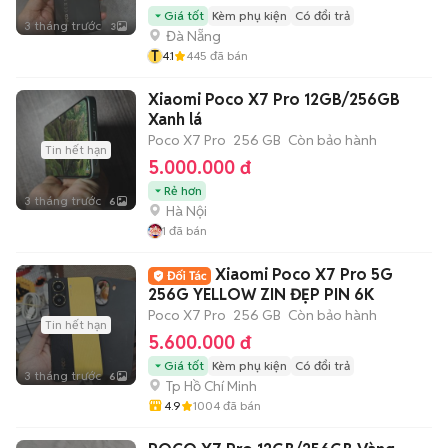
Giá tốt
Kèm phụ kiện
Có đổi trả
3 tháng trước
3
Đà Nẵng
T
4.1
445
đã bán
Xiaomi Poco X7 Pro 12GB/256GB
Xanh lá
Poco X7 Pro
256 GB
Còn bảo hành
Tin hết hạn
5.000.000 đ
Rẻ hơn
3 tháng trước
6
Hà Nội
1
đã bán
Xiaomi Poco X7 Pro 5G
256G YELLOW ZIN ĐẸP PIN 6K
Poco X7 Pro
256 GB
Còn bảo hành
Tin hết hạn
5.600.000 đ
Giá tốt
Kèm phụ kiện
Có đổi trả
3 tháng trước
6
Tp Hồ Chí Minh
4.9
1004
đã bán