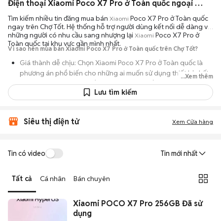
Điện thoại Xiaomi Poco X7 Pro ở Toàn quốc ngoại hình đẹp
Tìm kiếm nhiều tin đăng mua bán
Poco X7 Pro ở Toàn quốc
Xiaomi
ngay trên Chợ Tốt. Hệ thống hỗ trợ người dùng kết nối dễ dàng với
những người có nhu cầu sang nhượng lại
Poco X7 Pro ở
Xiaomi
Toàn quốc tại khu vực gần mình nhất.
Vì sao nên mua bán Xiaomi Poco X7 Pro ở Toàn quốc trên Chợ Tốt?
Giá thành dễ chịu: Chọn Xiaomi Poco X7 Pro ở Toàn quốc là
phương án phổ biến cho những ai muốn sử dụng thiết bị chất
...Xem thêm
lượng nhưng không muốn chi trả mức giá đắt đỏ của máy mới.
Lưu tìm kiếm
Đa dạng người bán: Bạn có thể tìm Xiaomi Poco X7 Pro ở Toàn
quốc từ người dùng cá nhân thanh lý hoặc cửa hàng, với đầy
đủ các phiên bản dung lượng và màu sắc.
Siêu thị điện tử
Xem Cửa hàng
An tâm kiểm tra máy: Cơ chế mua bán hẹn gặp mặt giúp bạn
trực tiếp cầm nắm, thử nghiệm các tính năng của máy để đảm
Tin có video
Tin mới nhất
bảo máy hoạt động ổn định.
Tiết kiệm thời gian: Quy trình trao đổi trực tiếp, không qua các
Tất cả
Cá nhân
Bán chuyên
bước chờ đợi vận chuyển rườm rà, tiền trao cháo múc ngay khi
kiểm tra xong.
Xiaomi POCO X7 Pro 256GB Đã sử
dụng