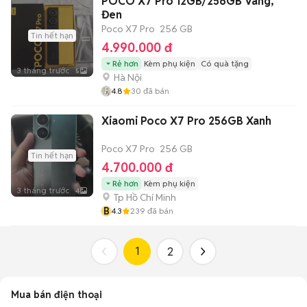
POCO X7 Pro 12GB/256GB Vàng,
Đen
Poco X7 Pro
256 GB
Tin hết hạn
4.990.000 đ
Rẻ hơn
Kèm phụ kiện
Có quà tặng
3 tháng trước
5
Hà Nội
4.8
30
đã bán
Xiaomi Poco X7 Pro 256GB Xanh
Poco X7 Pro
256 GB
Tin hết hạn
4.700.000 đ
Rẻ hơn
Kèm phụ kiện
3 tháng trước
4
Tp Hồ Chí Minh
B
4.3
239
đã bán
1
2
Mua bán điện thoại