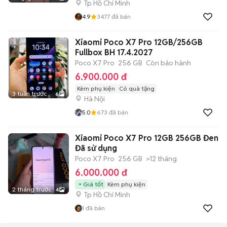
Tp Hồ Chí Minh
4.9
3477
đã bán
Xiaomi Poco X7 Pro 12GB/256GB
Fullbox BH 17.4.2027
Poco X7 Pro
256 GB
Còn bảo hành
6.900.000 đ
Kèm phụ kiện
Có quà tặng
3 tuần trước
6
Hà Nội
5.0
673
đã bán
Xiaomi Poco X7 Pro 12GB 256GB Đen
Đã sử dụng
Poco X7 Pro
256 GB
>12 tháng
6.000.000 đ
Giá tốt
Kèm phụ kiện
2 tháng trước
4
Tp Hồ Chí Minh
1
đã bán