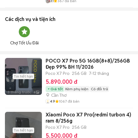
3.1
367
đã bán
Các dịch vụ và tiện ích
Chợ Tốt Ưu Đãi
POCO X7 Pro 5G 16GB(8+8)/256GB
Đẹp 99% BH 11/2026
Poco X7 Pro
256 GB
7-12 tháng
Tin hết hạn
5.890.000 đ
Giá tốt
Kèm phụ kiện
Có đổi trả
3 tháng trước
6
Cần Thơ
4.9
1067
đã bán
Xiaomi Poco X7 Pro(redmi turbon 4)
ram 8/256g
Poco X7 Pro
256 GB
Tin hết hạn
5.500.000 đ