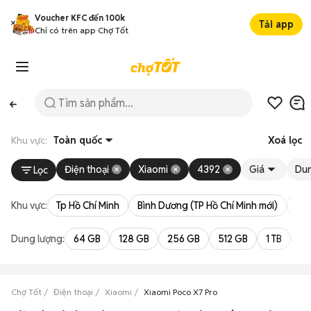
Voucher KFC đến 100k
Tải app
Chỉ có trên app Chợ Tốt
Khu vực:
Toàn quốc
Xoá lọc
Điện thoại
Xiaomi
4392
Giá
Dun
Lọc
Khu vực:
Tp Hồ Chí Minh
Bình Dương (TP Hồ Chí Minh mới)
Bà 
Dung lượng:
64 GB
128 GB
256 GB
512 GB
1 TB
2 
Chợ Tốt
Điện thoại
Xiaomi
Xiaomi Poco X7 Pro