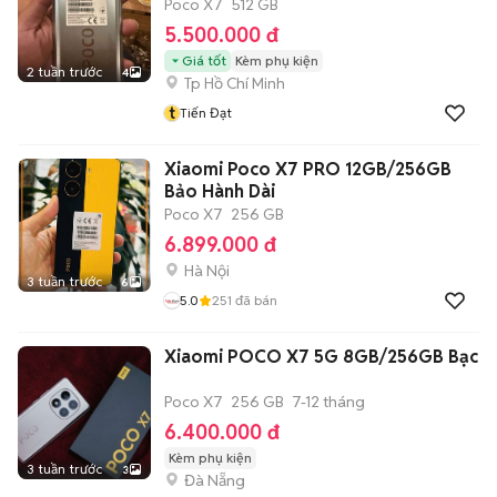
Poco X7
512 GB
5.500.000 đ
Giá tốt
Kèm phụ kiện
2 tuần trước
4
Tp Hồ Chí Minh
t
Tiến Đạt
Xiaomi Poco X7 PRO 12GB/256GB
Bảo Hành Dài
Poco X7
256 GB
6.899.000 đ
Hà Nội
3 tuần trước
6
5.0
251
đã bán
Xiaomi POCO X7 5G 8GB/256GB Bạc
Poco X7
256 GB
7-12 tháng
6.400.000 đ
Kèm phụ kiện
3 tuần trước
3
Đà Nẵng