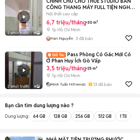
CHÍNH CHỦ CHO THUÊ STUDIO BAN
CÔNG THANG MÁY FULL TIỆN NGHI
VIEW ĐẸP
Nội thất cao cấp
6,7 triệu/tháng
30 m²
Tp Hồ Chí Minh
2 phút trước
11
3
đã bán
Hari Nguyễn
Pass Phòng Có Gác Mới Có
Ở Phan Huy Ích Gò Vấp
3,5 triệu/tháng
25 m²
Tp Hồ Chí Minh
13
đã bán
Minh Tuấn Hifriendz
2 phút trước
8
Bạn cần tìm
dung lượng
nào ?
Dung lượng:
64 GB
128 GB
256 GB
512 GB
1 TB
2 
NHÀ MẶT TIỀN TRƯƠNG PHƯỚC