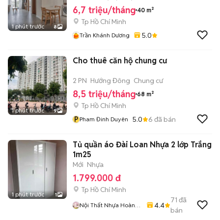
6,7 triệu/tháng
40 m²
Tp Hồ Chí Minh
1 phút trước
8
5.0
Trần Khánh Dương
Cho thuê căn hộ chung cư
2 PN
Hướng Đông
Chung cư
8,5 triệu/tháng
68 m²
Tp Hồ Chí Minh
1 phút trước
9
P
5.0
6
đã bán
Pham Đinh Duyên
Tủ quần áo Đài Loan Nhựa 2 lớp Trắng
1m25
Mới
Nhựa
1.799.000 đ
Tp Hồ Chí Minh
1 phút trước
1
71
đã
4.4
Nội Thất Nhựa Hoàng
bán
Quân