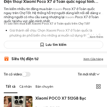
Điện thoại Xiaomi Poco X7 ở Toàn quốc ngoại hình đẹp
Tìm kiếm nhiều tin đăng mua bán
Poco X7 ở Toàn quốc
Xiaomi
ngay trên Chợ Tốt. Hệ thống hỗ trợ người dùng kết nối dễ dàng với
những người có nhu cầu sang nhượng lại
Poco X7 ở Toàn
Xiaomi
quốc tại khu vực gần mình nhất.
Vì sao nên mua bán Xiaomi Poco X7 ở Toàn quốc trên Chợ Tốt?
Giá thành dễ chịu: Chọn Xiaomi Poco X7 ở Toàn quốc là
phương án phổ biến cho những ai muốn sử dụng thiết bị chất
...Xem thêm
lượng nhưng không muốn chi trả mức giá đắt đỏ của máy mới.
Lưu tìm kiếm
Đa dạng người bán: Bạn có thể tìm Xiaomi Poco X7 ở Toàn
quốc từ người dùng cá nhân thanh lý hoặc cửa hàng, với đầy
đủ các phiên bản dung lượng và màu sắc.
Siêu thị điện tử
Xem Cửa hàng
An tâm kiểm tra máy: Cơ chế mua bán hẹn gặp mặt giúp bạn
trực tiếp cầm nắm, thử nghiệm các tính năng của máy để đảm
Tin có video
Tin mới nhất
bảo máy hoạt động ổn định.
Tiết kiệm thời gian: Quy trình trao đổi trực tiếp, không qua các
Tất cả
Cá nhân
Bán chuyên
bước chờ đợi vận chuyển rườm rà, tiền trao cháo múc ngay khi
kiểm tra xong.
Xiaomi POCO X7 512GB Bạc