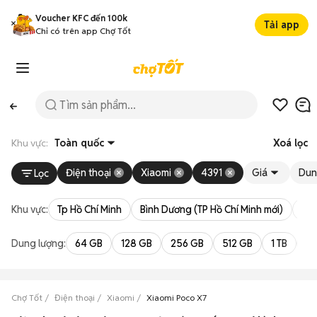
Voucher KFC đến 100k
Tải app
Chỉ có trên app Chợ Tốt
Khu vực:
Toàn quốc
Xoá lọc
Điện thoại
Xiaomi
4391
Giá
Dun
Lọc
Khu vực:
Tp Hồ Chí Minh
Bình Dương (TP Hồ Chí Minh mới)
Bà 
Dung lượng:
64 GB
128 GB
256 GB
512 GB
1 TB
2 
Chợ Tốt
Điện thoại
Xiaomi
Xiaomi Poco X7