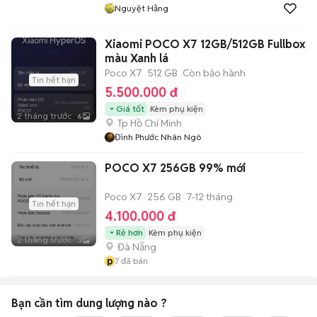
Nguyệt Hằng
Xiaomi POCO X7 12GB/512GB Fullbox
màu Xanh lá
Poco X7
512 GB
Còn bảo hành
Tin hết hạn
5.500.000 đ
Giá tốt
Kèm phụ kiện
2 tháng trước
6
Tp Hồ Chí Minh
Đình Phước Nhân Ngô
POCO X7 256GB 99% mới
Poco X7
256 GB
7-12 tháng
Tin hết hạn
4.100.000 đ
Rẻ hơn
Kèm phụ kiện
2 tháng trước
3
Đà Nẵng
p
7
đã bán
Bạn cần tìm
dung lượng
nào ?