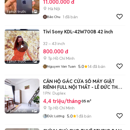
11.000.000 đ
Hà Nội
1 phút trước
5
1
đã bán
Bảo Chu
Tivi Sony KDL-42W700B 42 inch
32 – 43 inch
800.000 đ
Tp Hồ Chí Minh
1 phút trước
1
5.0
14
đã bán
Nguyen Van Tuan
CĂN HỘ GÁC CỬA SỔ MÁY GIẶT
RIÊNH FULL NỘI THẤT - LÊ ĐỨC THỌ
GÒ VẤP
1 PN
Duplex
4,4 triệu/tháng
35 m²
Tp Hồ Chí Minh
2 phút trước
8
5.0
1
đã bán
Đức Lương