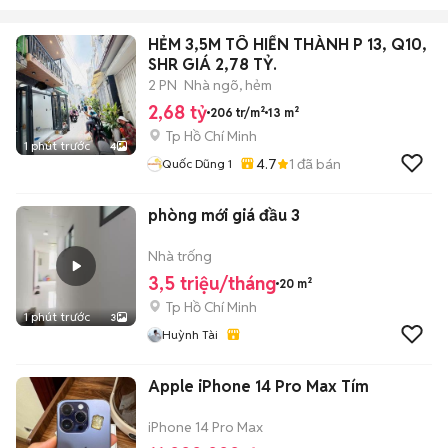
HẺM 3,5M TÔ HIẾN THÀNH P 13, Q10,
SHR GIÁ 2,78 TỶ.
2 PN
Nhà ngõ, hẻm
2,68 tỷ
206 tr/m²
13 m²
Tp Hồ Chí Minh
1 phút trước
4
4.7
1
đã bán
Quốc Dũng 1
phòng mới giá đầu 3
Nhà trống
3,5 triệu/tháng
20 m²
Tp Hồ Chí Minh
1 phút trước
3
Huỳnh Tài
Apple iPhone 14 Pro Max Tím
iPhone 14 Pro Max