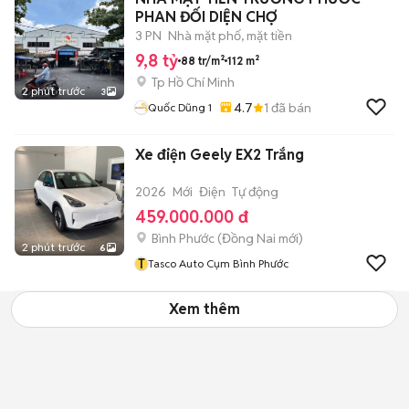
PHAN ĐỐI DIỆN CHỢ
3 PN
Nhà mặt phố, mặt tiền
9,8 tỷ
88 tr/m²
112 m²
Tp Hồ Chí Minh
2 phút trước
3
4.7
1
đã bán
Quốc Dũng 1
Xe điện Geely EX2 Trắng
2026
Mới
Điện
Tự động
459.000.000 đ
Bình Phước
(
Đồng Nai
mới)
2 phút trước
6
T
Tasco Auto Cụm Bình Phước
Xem thêm