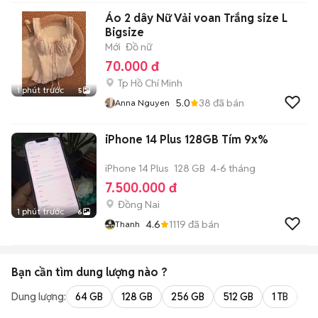
Áo 2 dây Nữ Vải voan Trắng size L
Bigsize
Mới
Đồ nữ
70.000 đ
Tp Hồ Chí Minh
1 phút trước
5
5.0
38
đã bán
Anna Nguyen
iPhone 14 Plus 128GB Tím 9x%
iPhone 14 Plus
128 GB
4-6 tháng
7.500.000 đ
Đồng Nai
1 phút trước
6
4.6
1119
đã bán
Thanh
Bạn cần tìm
dung lượng
nào ?
Dung lượng:
64 GB
128 GB
256 GB
512 GB
1 TB
2 