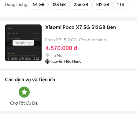
Dung lượng:
64 GB
128 GB
256 GB
512 GB
1 TB
2 
Xiaomi Poco X7 5G 512GB Đen
Poco X7
512 GB
Còn bảo hành
Tin hết hạn
4.570.000 đ
Hà Nội
3 tháng trước
2
Nguyễn Hữu Hùng
Các dịch vụ và tiện ích
Chợ Tốt Ưu Đãi