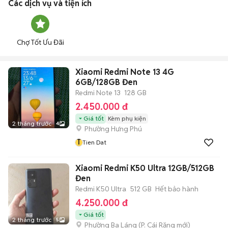
Các dịch vụ và tiện ích
Chợ Tốt Ưu Đãi
Xiaomi Redmi Note 13 4G
6GB/128GB Đen
Redmi Note 13
128 GB
2.450.000 đ
Giá tốt
Kèm phụ kiện
2 tháng trước
4
Phường Hưng Phú
T
Tien Dat
Xiaomi Redmi K50 Ultra 12GB/512GB
Đen
Redmi K50 Ultra
512 GB
Hết bảo hành
4.250.000 đ
Giá tốt
2 tháng trước
5
Phường Ba Láng
(
P. Cái Răng
mới)