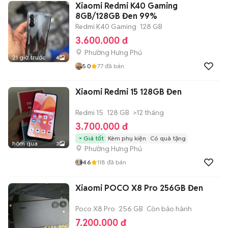
Xiaomi Redmi K40 Gaming
8GB/128GB Đen 99%
Redmi K40 Gaming
128 GB
3.600.000 đ
Phường Hưng Phú
21 giờ trước
4
5.0
77
đã bán
Xiaomi Redmi 15 128GB Đen
Redmi 15
128 GB
>12 tháng
3.700.000 đ
Giá tốt
Kèm phụ kiện
Có quà tặng
hôm qua
3
Phường Hưng Phú
4.6
118
đã bán
Xiaomi POCO X8 Pro 256GB Đen
Poco X8 Pro
256 GB
Còn bảo hành
7.200.000 đ