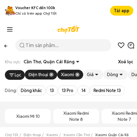
Voucher KFC đến 100k
Tải app
Chỉ có trên app Chợ Tốt
Khu vực:
Cần Thơ, Quận Cái Răng
Xoá lọc
Điện thoại
Xiaomi
Giá
Dòng
Du
Lọc
Dòng:
Dòng khác
13
13 Pro
14
Redmi Note 13
Xiaomi Redmi
Xiaomi Redm
Xiaomi Mi 10
Note 8
Note 7
Chợ Tốt
Điện thoại
Xiaomi
Xiaomi Cần Thơ
Xiaomi Quận Cái Răng