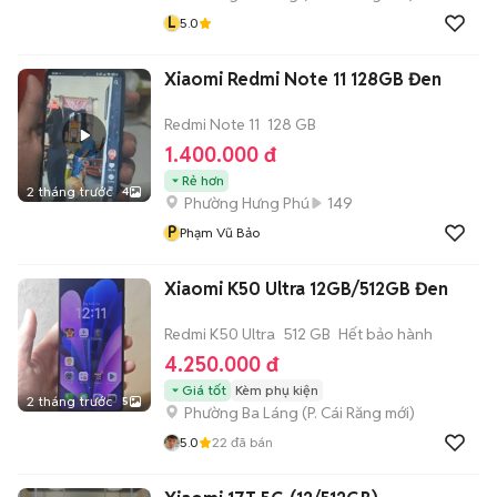
L
5.0
Xiaomi Redmi Note 11 128GB Đen
Redmi Note 11
128 GB
1.400.000 đ
Rẻ hơn
2 tháng trước
4
Phường Hưng Phú
149
P
Phạm Vũ Bảo
Xiaomi K50 Ultra 12GB/512GB Đen
Redmi K50 Ultra
512 GB
Hết bảo hành
4.250.000 đ
Giá tốt
Kèm phụ kiện
2 tháng trước
5
Phường Ba Láng
(
P. Cái Răng
mới)
5.0
22
đã bán