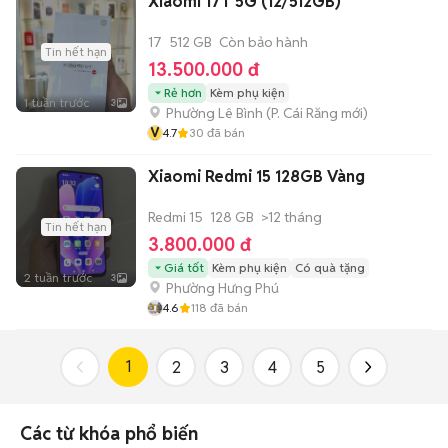
Xiaomi 17T 5G (12/512GB)
17
512 GB
Còn bảo hành
Tin hết hạn
13.500.000 đ
Rẻ hơn
Kèm phụ kiện
1 tuần trước
3
Phường Lê Bình
(
P. Cái Răng
mới)
V
4.7
30
đã bán
Xiaomi Redmi 15 128GB Vàng
Redmi 15
128 GB
>12 tháng
Tin hết hạn
3.800.000 đ
Giá tốt
Kèm phụ kiện
Có quà tặng
2 tuần trước
3
Phường Hưng Phú
4.6
118
đã bán
1
2
3
4
5
Các từ khóa phổ biến