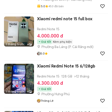
5.0
453
đã bán
Xiaomi redmi note 15 full box
Redmi Note 15
4.000.000 đ
Giá tốt
Kèm phụ kiện
1 tháng trước
6
Phường Ba Láng
(
P. Cái Răng
mới)
5.0
Xiaomi Redmi Note 15 6/128gb
Redmi Note 15
128 GB
>12 tháng
4.300.000 đ
Giá tốt
1 tháng trước
6
Phường Hưng Phú
Thông Lê