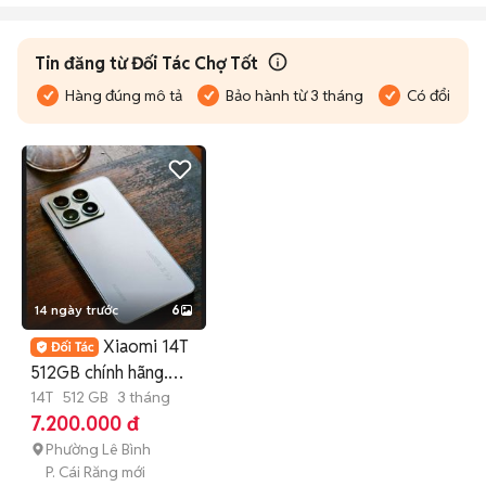
Tin đăng từ Đối Tác Chợ Tốt
Hàng đúng mô tả
Bảo hành từ 3 tháng
Có đổi trả
14 ngày trước
6
Xiaomi 14T
512GB chính hãng.
Leica. đẹp 99,9%
14T
512 GB
3 tháng
7.200.000 đ
Phường Lê Bình
P. Cái Răng mới