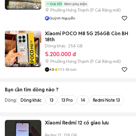
Giá tốt
Kèm phụ kiện
hôm qua
2
Phường Hưng Thạnh
(
P. Cái Răng
mới)
Quỳnh Nguyễn
Xiaomi POCO M8 5G 256GB Còn BH
18th
Dòng khác
256 GB
5.200.000 đ
Phường Hưng Thạnh
(
P. Cái Răng
mới)
7 ngày trước
4
4.8
1173
đã bán
Bạn cần tìm
dòng
nào ?
Dòng:
Dòng khác
13
13 Pro
14
Redmi Note 13
Xiaomi Redmi 12 có giao lưu
Redmi 12
128 GB