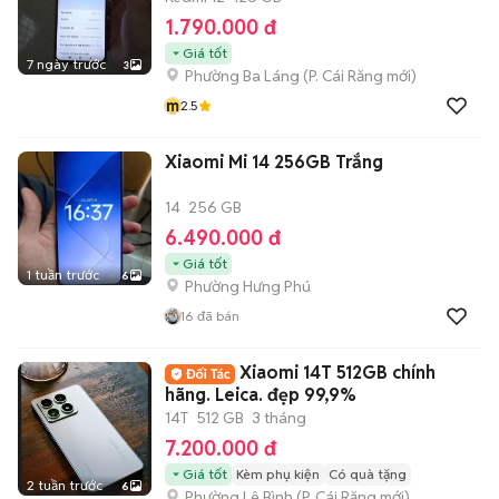
1.790.000 đ
Giá tốt
7 ngày trước
3
Phường Ba Láng
(
P. Cái Răng
mới)
m
2.5
Xiaomi Mi 14 256GB Trắng
14
256 GB
6.490.000 đ
Giá tốt
1 tuần trước
6
Phường Hưng Phú
16
đã bán
Xiaomi 14T 512GB chính
hãng. Leica. đẹp 99,9%
14T
512 GB
3 tháng
7.200.000 đ
Giá tốt
Kèm phụ kiện
Có quà tặng
2 tuần trước
6
Phường Lê Bình
(
P. Cái Răng
mới)