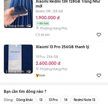
Xiaomi Redmi 13R 128GB Trắng Như
mới
Redmi 13R
128 GB
1.900.000 đ
Rẻ hơn
2 tháng trước
5
Phường Hưng Phú
1
đã bán
Xiaomi 13 Pro 256GB thanh lý
13 Pro
256 GB
2.600.000 đ
Phường Hưng Phú
2 tháng trước
2
V
Vinh
Bạn cần tìm
dòng
nào ?
Dòng:
Dòng khác
13
13 Pro
14
Redmi Note 13