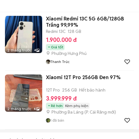
Xiaomi Redmi 13C 5G 6GB/128GB
Trắng 99,99%
Redmi 13C
128 GB
1.900.000 đ
Giá tốt
2 tháng trước
4
Phường Hưng Phú
Thanh Trúc
Xiaomi 12T Pro 256GB Đen 97%
12T Pro
256 GB
Hết bảo hành
3.999.999 đ
Rẻ hơn
Kèm phụ kiện
2 tháng trước
6
Phường Ba Láng
(
P. Cái Răng
mới)
1
đã bán