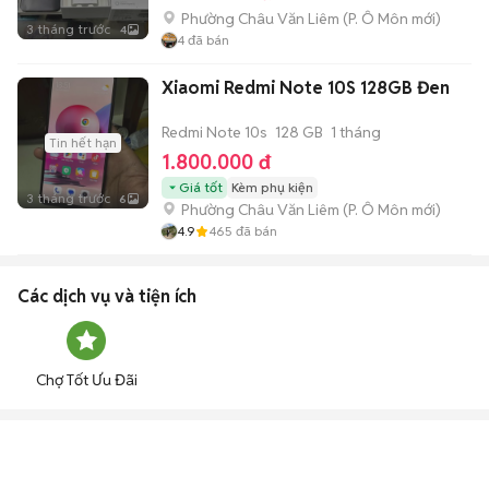
Phường Châu Văn Liêm
(
P. Ô Môn
mới)
3 tháng trước
4
4
đã bán
Xiaomi Redmi Note 10S 128GB Đen
Redmi Note 10s
128 GB
1 tháng
Tin hết hạn
1.800.000 đ
Giá tốt
Kèm phụ kiện
3 tháng trước
6
Phường Châu Văn Liêm
(
P. Ô Môn
mới)
4.9
465
đã bán
Các dịch vụ và tiện ích
Chợ Tốt Ưu Đãi