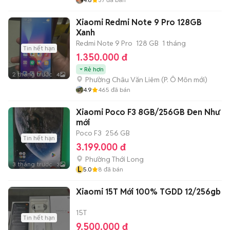
Xiaomi Redmi Note 9 Pro 128GB
Xanh
Redmi Note 9 Pro
128 GB
1 tháng
Tin hết hạn
1.350.000 đ
Rẻ hơn
2 tháng trước
4
Phường Châu Văn Liêm
(
P. Ô Môn
mới)
4.9
465
đã bán
Xiaomi Poco F3 8GB/256GB Đen Như
mới
Poco F3
256 GB
Tin hết hạn
3.199.000 đ
Phường Thới Long
3 tháng trước
3
L
5.0
8
đã bán
Xiaomi 15T Mới 100% TGDD 12/256gb
15T
Tin hết hạn
9.500.000 đ