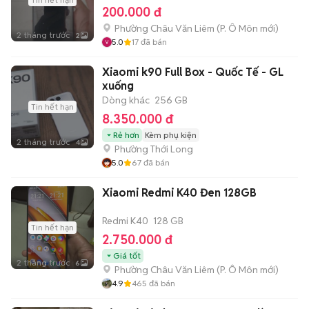
200.000 đ
Phường Châu Văn Liêm
(
P. Ô Môn
mới)
2 tháng trước
2
5.0
17
đã bán
Xiaomi k90 Full Box - Quốc Tế - GL
xuống
Dòng khác
256 GB
Tin hết hạn
8.350.000 đ
Rẻ hơn
Kèm phụ kiện
2 tháng trước
4
Phường Thới Long
5.0
67
đã bán
Xiaomi Redmi K40 Đen 128GB
Redmi K40
128 GB
Tin hết hạn
2.750.000 đ
Giá tốt
2 tháng trước
6
Phường Châu Văn Liêm
(
P. Ô Môn
mới)
4.9
465
đã bán