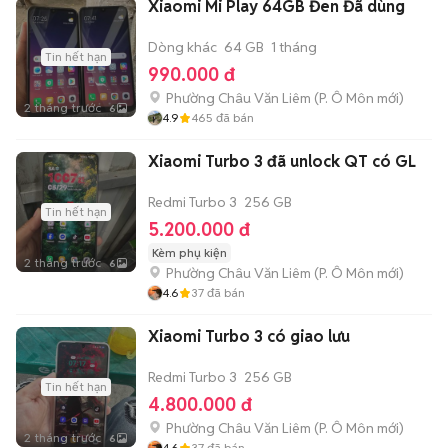
Xiaomi Mi Play 64GB Đen Đã dùng
Dòng khác
64 GB
1 tháng
Tin hết hạn
990.000 đ
Phường Châu Văn Liêm
(
P. Ô Môn
mới)
2 tháng trước
6
4.9
465
đã bán
Xiaomi Turbo 3 đã unlock QT có GL
Redmi Turbo 3
256 GB
Tin hết hạn
5.200.000 đ
Kèm phụ kiện
2 tháng trước
6
Phường Châu Văn Liêm
(
P. Ô Môn
mới)
4.6
37
đã bán
Xiaomi Turbo 3 có giao lưu
Redmi Turbo 3
256 GB
Tin hết hạn
4.800.000 đ
Phường Châu Văn Liêm
(
P. Ô Môn
mới)
2 tháng trước
6
4.6
37
đã bán