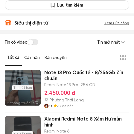
Lưu tìm kiếm
Siêu thị điện tử
Xem Cửa hàng
Tin có video
Tin mới nhất
Tất cả
Cá nhân
Bán chuyên
Note 13 Pro Quốc tế - 8/256Gb Zin
chuẩn
Redmi Note 13 Pro
256 GB
Tin hết hạn
2.450.000 đ
Phường Thới Long
2 tháng trước
6
5.0
67
đã bán
Xiaomi Redmi Note 8 Xám Hư màn
hình
Redmi Note 8
Tin hết hạn