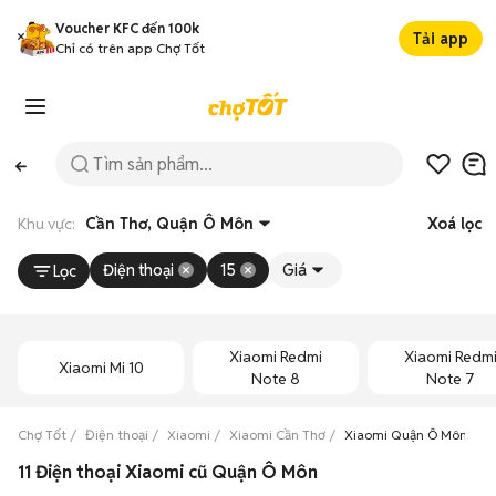
Voucher KFC đến 100k
Tải app
Chỉ có trên app Chợ Tốt
Khu vực:
Cần Thơ, Quận Ô Môn
Xoá lọc
Điện thoại
15
Giá
Lọc
Xiaomi Redmi
Xiaomi Redm
Xiaomi Mi 10
Note 8
Note 7
Chợ Tốt
Điện thoại
Xiaomi
Xiaomi Cần Thơ
Xiaomi Quận Ô Môn
11 Điện thoại Xiaomi cũ Quận Ô Môn