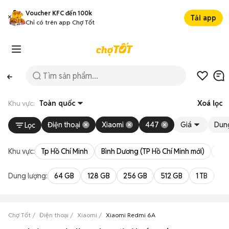
Voucher KFC đến 100k
Tải app
Chỉ có trên app Chợ Tốt
Khu vực:
Toàn quốc
Xoá lọc
Điện thoại
Xiaomi
447
Giá
Dun
Lọc
Khu vực:
Tp Hồ Chí Minh
Bình Dương (TP Hồ Chí Minh mới)
Bà 
Dung lượng:
64 GB
128 GB
256 GB
512 GB
1 TB
2 
Chợ Tốt
Điện thoại
Xiaomi
Xiaomi Redmi 6A