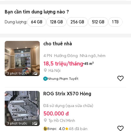
Bạn cần tìm
dung lượng
nào ?
Dung lượng:
64 GB
128 GB
256 GB
512 GB
1 TB
2 
cho thuê nhà
4 PN
Hướng Đông
Nhà ngõ, hẻm
18,5 triệu/tháng
45 m²
Hà Nội
3 phút trước
3
Nhung Phạm Tuyết
ROG Strix X570 Hỏng
Đã sử dụng (qua sửa chữa)
500.000 đ
Tp Hồ Chí Minh
3 phút trước
2
b
4.0
48
đã bán
Binpc