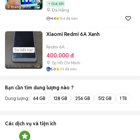
Giá tốt
2 tháng trước
3
Đà Nẵng
4.4
154
đã bán
Xiaomi Redmi 6A Xanh
Redmi 6A
Tin hết hạn
400.000 đ
Tp Hồ Chí Minh
2 tháng trước
2
5.0
33
đã bán
Bạn cần tìm
dung lượng
nào ?
Dung lượng:
64 GB
128 GB
256 GB
512 GB
1 TB
2 
Các dịch vụ và tiện ích