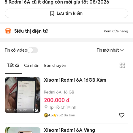
5 Redmi 6A cũ ít dùng còn mới giá tốt 08/2026
Lưu tìm kiếm
Siêu thị điện tử
Xem Cửa hàng
Tin có video
Tin mới nhất
Tất cả
Cá nhân
Bán chuyên
Xiaomi Redmi 6A 16GB Xám
Redmi 6A
16 GB
200.000 đ
Tp Hồ Chí Minh
2 tuần trước
5
Q
4.5
282
đã bán
Xiaomi Redmi 6A Vàng