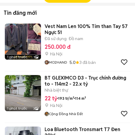
Tin đăng mới
Vest Nam Len 100% Tím than Tay 57
Ngực 51
Đã sử dụng
Đồ nam
250.000 đ
Hà Nội
1 phút trước
1
5.0
3
đã bán
MO2HAND
BT GLEXIMCO D3 - Trục chính đường
to - 114m2 - 22.x tỷ
Nhà biệt thự
22 tỷ
193 tr/m²
114 m²
Hà Nội
1 phút trước
3
Cộng Đồng Nhà Đất
Loa Bluetooth Tronsmart T7 Đen