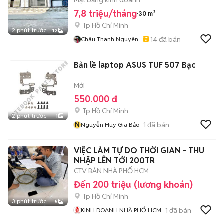
Mặt bằng kinh doanh
7,8 triệu/tháng
30 m²
Tp Hồ Chí Minh
2 phút trước
12
14
đã bán
Châu Thanh Nguyên
Bản lề laptop ASUS TUF 507 Bạc
Mới
550.000 đ
Tp Hồ Chí Minh
2 phút trước
1
N
1
đã bán
Nguyễn Huy Gia Bảo
VIỆC LÀM TỰ DO THỜI GIAN - THU
NHẬP LÊN TỚI 200TR
CTV BÁN NHÀ PHỐ HCM
Đến 200 triệu (lương khoán)
Tp Hồ Chí Minh
3 phút trước
5
1
đã bán
KINH DOANH NHÀ PHỐ HCM