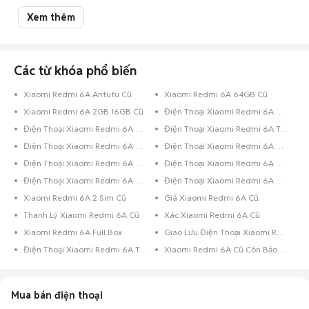
Mua bán Redmi 6A cũ
Xem thêm
Chợ Tốt có 5 tin đăng bán, mua Redmi 6A cũ với nhiều khoảng giá giúp
người dùng dễ dàng tìm kiếm và so sánh giá cả.
Chợ Tốt - Nơi mua bán Redmi 6A cũ giá tốt nhất!
Các từ khóa phổ biến
Xiaomi Redmi 6A Antutu Cũ
Xiaomi Redmi 6A 64GB Cũ
Xiaomi Redmi 6A 2GB 16GB Cũ
Điện Thoại Xiaomi Redmi 6A Xanh Dương
Điện Thoại Xiaomi Redmi 6A Xám
Điện Thoại Xiaomi Redmi 6A Trên 256GB Xanh Dương
Điện Thoại Xiaomi Redmi 6A Dưới 8GB Xanh Dương
Điện Thoại Xiaomi Redmi 6A Dưới 8GB Đen
Điện Thoại Xiaomi Redmi 6A Đen
Điện Thoại Xiaomi Redmi 6A Bạc
Điện Thoại Xiaomi Redmi 6A 8GB Đen
Điện Thoại Xiaomi Redmi 6A 64GB Đen
Xiaomi Redmi 6A 2 Sim Cũ
Giá Xiaomi Redmi 6A Cũ
Thanh Lý Xiaomi Redmi 6A Cũ
Xác Xiaomi Redmi 6A Cũ
Xiaomi Redmi 6A Full Box
Giao Lưu Điện Thoại Xiaomi Redmi 6A
Điện Thoại Xiaomi Redmi 6A Trả Góp
Xiaomi Redmi 6A Cũ Còn Bảo Hành
Mua bán điện thoại