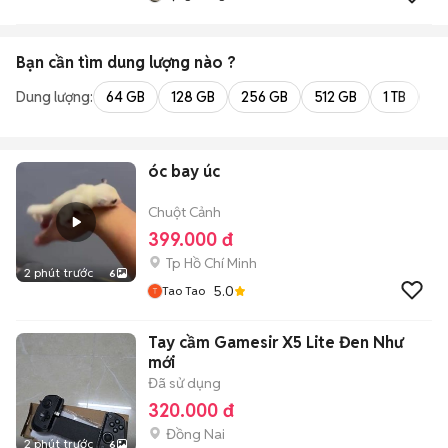
Bạn cần tìm
dung lượng
nào ?
Dung lượng:
64 GB
128 GB
256 GB
512 GB
1 TB
2 
óc bay úc
Chuột Cảnh
399.000 đ
Tp Hồ Chí Minh
2 phút trước
6
5.0
Tao Tao
Tay cầm Gamesir X5 Lite Đen Như
mới
Đã sử dụng
320.000 đ
Đồng Nai
2 phút trước
6