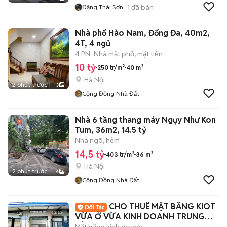
1
đã bán
Đặng Thái Sơn
Nhà phố Hào Nam, Đống Đa, 40m2,
4T, 4 ngủ
4 PN
Nhà mặt phố, mặt tiền
10 tỷ
250 tr/m²
40 m²
Hà Nội
2 phút trước
3
Cộng Đồng Nhà Đất
Nhà 6 tầng thang máy Ngụy Như Kon
Tum, 36m2, 14.5 tỷ
Nhà ngõ, hẻm
14,5 tỷ
403 tr/m²
36 m²
Hà Nội
2 phút trước
4
Cộng Đồng Nhà Đất
CHO THUÊ MẶT BẰNG KIOT
VỪA Ở VỪA KINH DOANH TRUNG
TÂM QUẬN 7