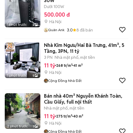
30W
Dưới 100W
500.000 đ
Hà Nội
1 phút trước
2
3.0
8
đã bán
Quân Ank
Nhà Kim Ngưu/Hai Bà Trưng, 41m², 5
Tầng, 3PN, 11 tỷ
3 PN
Nhà mặt phố, mặt tiền
11 tỷ
268 tr/m²
41 m²
Hà Nội
1 phút trước
5
Cộng Đồng Nhà Đất
Bán nhà 40m² Nguyễn Khánh Toàn,
Cầu Giấy, full nội thất
Nhà mặt phố, mặt tiền
11 tỷ
275 tr/m²
40 m²
Hà Nội
2 phút trước
3
Cộng Đồng Nhà Đất