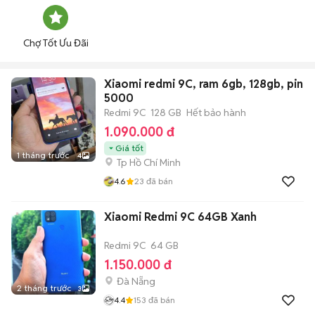
Chợ Tốt Ưu Đãi
Xiaomi redmi 9C, ram 6gb, 128gb, pin
5000
Redmi 9C
128 GB
Hết bảo hành
1.090.000 đ
Giá tốt
1 tháng trước
4
Tp Hồ Chí Minh
4.6
23
đã bán
Xiaomi Redmi 9C 64GB Xanh
Redmi 9C
64 GB
1.150.000 đ
Đà Nẵng
2 tháng trước
3
4.4
153
đã bán