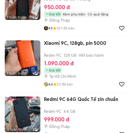
950.000 đ
Giá tốt
Kèm phụ kiện
Có quà tặng
1 tuần trước
6
Đồng Tháp
4.5
357
đã bán
Xiaomi 9C, 128gb, pin 5000
Redmi 9C
128 GB
Hết bảo hành
1.090.000 đ
Giá tốt
1 tuần trước
4
Tp Hồ Chí Minh
4.6
23
đã bán
Redmi 9C 64G Quốc Tế zin chuẩn
Redmi 9C
64 GB
999.000 đ
Đồng Tháp
2 tuần trước
2