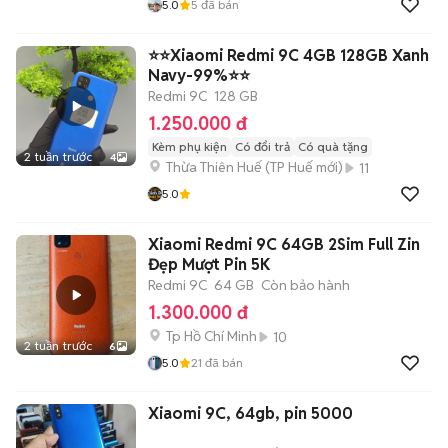
5.0
5
đã bán
⭐️⭐️Xiaomi Redmi 9C 4GB 128GB Xanh
Navy-99%⭐️⭐️
Redmi 9C
128 GB
1.250.000 đ
Kèm phụ kiện
Có đổi trả
Có quà tặng
2 tuần trước
4
Thừa Thiên Huế
(
TP Huế
mới)
11
5.0
Xiaomi Redmi 9C 64GB 2Sim Full Zin
Đẹp Mượt Pin 5K
Redmi 9C
64 GB
Còn bảo hành
1.300.000 đ
Tp Hồ Chí Minh
10
2 tuần trước
6
5.0
21
đã bán
Xiaomi 9C, 64gb, pin 5000