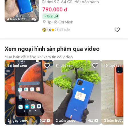
Redmi 9C
64 GB
Hết bảo hành
790.000 đ
Giá tốt
4 tuần trước
4
Tp Hồ Chí Minh
4.6
23
đã bán
Xem ngoại hình sản phẩm qua video
Mua bán dễ dàng khi xem tin có video
66
lượt xem
11
lượt xem
10
lượt xem
2 ngày trước
5
1
2 tuần trước
4
1
2 tuần trước