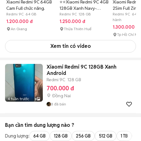
Xiaomi Redmi 9C 64GB
⭐️⭐️Xiaomi Redmi 9C 4GB
Xiaomi Redmi
Cam Full chức năng.
128GB Xanh Navy-
2Sim Full Zin
Redmi 9C 64 GB
99%⭐️⭐️
Redmi 9C 128 GB
Pin 5K
Redmi 9C 64 G
hành
1.200.000 đ
1.250.000 đ
1.300.000 đ
An Giang
Thừa Thiên Huế
Tp Hồ Chí Mi
Xem tin có video
Xiaomi Redmi 9C 128GB Xanh
Android
Redmi 9C
128 GB
700.000 đ
Đồng Nai
4 tuần trước
3
3
đã bán
Bạn cần tìm
dung lượng
nào ?
Dung lượng:
64 GB
128 GB
256 GB
512 GB
1 TB
2 