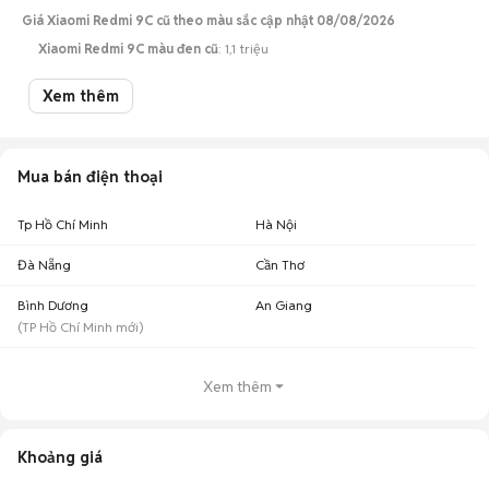
Giá Xiaomi Redmi 9C cũ theo màu sắc cập nhật 08/08/2026
Xiaomi Redmi 9C màu đen cũ
: 1,1 triệu
Xiaomi Redmi 9C màu xanh dương cũ
: 1,12 triệu
Xem thêm
Lưu ý:
Mức giá dựa trên các tin đăng tại Chợ Tốt, chỉ mang tính chất tham
khảo. Giá Redmi 9C cũ sẽ phụ thuộc vào tình trạng, phiên bản và các thoả
thuận khi mua bán.
Mua bán điện thoại
Mua bán Redmi 9C cũ
Chợ Tốt có 45 tin đăng bán, mua Redmi 9C cũ với nhiều khoảng giá giúp
người dùng dễ dàng tìm kiếm và so sánh giá cả.
Tp Hồ Chí Minh
Hà Nội
Chợ Tốt - Nơi mua bán Redmi 9C cũ giá tốt nhất!
Đà Nẵng
Cần Thơ
Bình Dương
An Giang
(
TP Hồ Chí Minh
mới)
Xem thêm
Khoảng giá