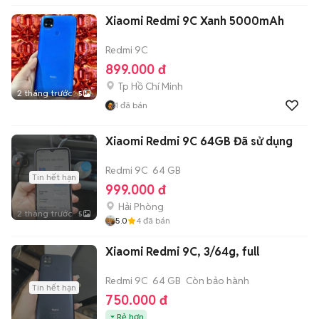
Xiaomi Redmi 9C Xanh 5000mAh
Redmi 9C
899.000 đ
Tp Hồ Chí Minh
2 tháng trước
5
1
đã bán
Xiaomi Redmi 9C 64GB Đã sử dụng
Redmi 9C
64 GB
Tin hết hạn
999.000 đ
Hải Phòng
2 tháng trước
5
5.0
4
đã bán
Xiaomi Redmi 9C, 3/64g, full
Redmi 9C
64 GB
Còn bảo hành
Tin hết hạn
750.000 đ
Rẻ hơn