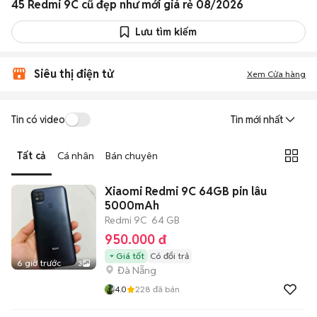
45 Redmi 9C cũ đẹp như mới giá rẻ 08/2026
Lưu tìm kiếm
Siêu thị điện tử
Xem Cửa hàng
Tin có video
Tin mới nhất
Tất cả
Cá nhân
Bán chuyên
Xiaomi Redmi 9C 64GB pin lâu
5000mAh
Redmi 9C
64 GB
950.000 đ
Giá tốt
Có đổi trả
6 giờ trước
3
Đà Nẵng
4.0
228
đã bán