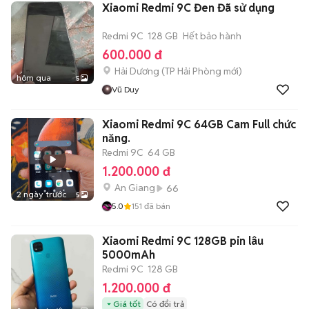
Xiaomi Redmi 9C Đen Đã sử dụng
Redmi 9C
128 GB
Hết bảo hành
600.000 đ
Hải Dương
(
TP Hải Phòng
mới)
hôm qua
5
Vũ Duy
Xiaomi Redmi 9C 64GB Cam Full chức
năng.
Redmi 9C
64 GB
1.200.000 đ
An Giang
66
2 ngày trước
5
5.0
151
đã bán
Xiaomi Redmi 9C 128GB pin lâu
5000mAh
Redmi 9C
128 GB
1.200.000 đ
Giá tốt
Có đổi trả