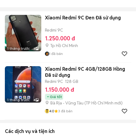
Xiaomi Redmi 9C Đen Đã sử dụng
Redmi 9C
1.250.000 đ
Tp Hồ Chí Minh
1 tháng trước
3
1
đã bán
Xiaomi Redmi 9C 4GB/128GB Hồng
Đã sử dụng
Redmi 9C
128 GB
1.150.000 đ
Giá tốt
1 tháng trước
4
Bà Rịa - Vũng Tàu
(
TP Hồ Chí Minh
mới)
T
4.0
3
đã bán
Các dịch vụ và tiện ích