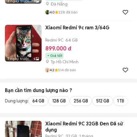
3 ngày trước
3
Đà Nẵng
4.0
228
đã bán
Xiaomi Redmi 9c ram 3/64G
Redmi 9C
64 GB
899.000 đ
Giá tốt
7 ngày trước
5
Tp Hồ Chí Minh
4.2
514
đã bán
Bạn cần tìm
dung lượng
nào ?
Dung lượng:
64 GB
128 GB
256 GB
512 GB
1 TB
2 
Xiaomi Redmi 9C 32GB Đen Đã sử
dụng
Redmi 9C
32 GB
1 tháng