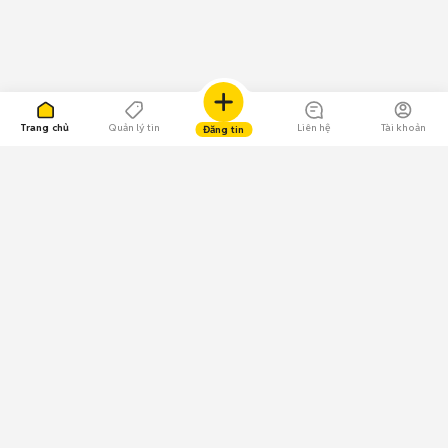
Trang chủ
Quản lý tin
Liên hệ
Tài khoản
Đăng tin
109.000 Bình chọn
Tải ứng dụng Chợ Tốt
Về Chợ Tốt
Quy chế sàn