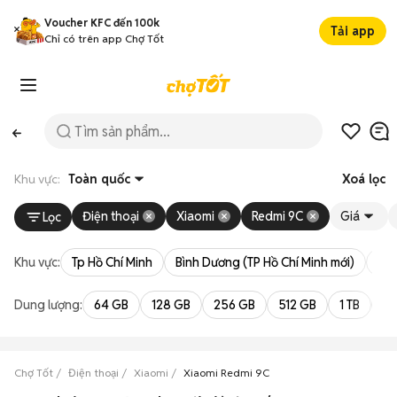
Voucher KFC đến 100k
Tải app
Chỉ có trên app Chợ Tốt
Khu vực:
Toàn quốc
Xoá lọc
Điện thoại
Xiaomi
Redmi 9C
Giá
Lọc
Khu vực:
Tp Hồ Chí Minh
Bình Dương (TP Hồ Chí Minh mới)
Bà 
Dung lượng:
64 GB
128 GB
256 GB
512 GB
1 TB
2 
Chợ Tốt
Điện thoại
Xiaomi
Xiaomi Redmi 9C