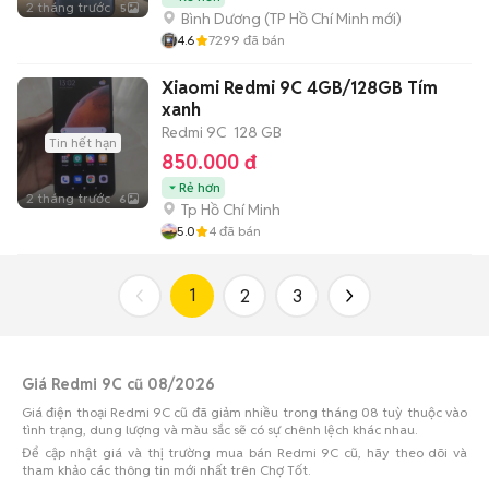
2 tháng trước
5
Bình Dương
(
TP Hồ Chí Minh
mới)
4.6
7299
đã bán
Xiaomi Redmi 9C 4GB/128GB Tím
xanh
Redmi 9C
128 GB
Tin hết hạn
850.000 đ
Rẻ hơn
2 tháng trước
6
Tp Hồ Chí Minh
5.0
4
đã bán
1
2
3
Giá Redmi 9C cũ 08/2026
Giá điện thoại Redmi 9C cũ đã giảm nhiều trong tháng 08 tuỳ thuộc vào
tình trạng, dung lượng và màu sắc sẽ có sự chênh lệch khác nhau.
Để cập nhật giá và thị trường mua bán Redmi 9C cũ, hãy theo dõi và
tham khảo các thông tin mới nhất trên Chợ Tốt.