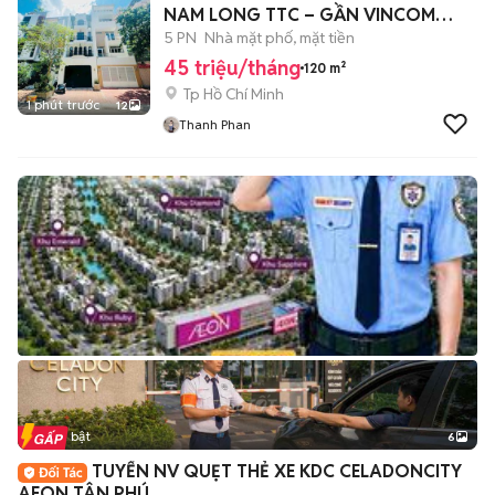
NAM LONG TTC – GẦN VINCOM
QUẬN 7 5PN+ WC
5 PN
Nhà mặt phố, mặt tiền
45 triệu/tháng
120 m²
Tp Hồ Chí Minh
1 phút trước
12
Thanh Phan
Tin nổi bật
6
+
2
TUYỂN NV QUẸT THẺ XE KDC CELADONCITY
AEON TÂN PHÚ