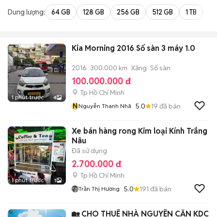
Dung lượng:
64 GB
128 GB
256 GB
512 GB
1 TB
2 
Kia Morning 2016 Số sàn 3 máy 1.0
2016
300.000 km
Xăng
Số sàn
100.000.000 đ
Tp Hồ Chí Minh
1 phút trước
4
N
5.0
19
đã bán
Nguyễn Thanh Nhã
Xe bán hàng rong Kim loại Kính Trắng
Nâu
Đã sử dụng
2.700.000 đ
Tp Hồ Chí Minh
1 phút trước
1
5.0
191
đã bán
Trần Thị Hương
🏡 CHO THUÊ NHÀ NGUYÊN CĂN KDC