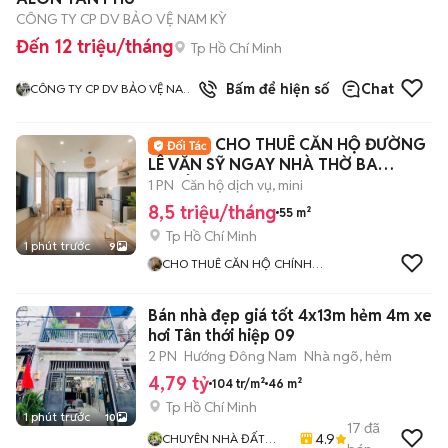
CÔNG TY CP DV BẢO VỆ NAM KỲ
Đến 12 triệu/tháng
Tp Hồ Chí Minh
3
đã bán
Bấm để hiện số
Chat
CÔNG TY CP DV BẢO VỆ NAM
KỲ
CHO THUÊ CĂN HỘ ĐƯỜNG
LÊ VĂN SỸ NGAY NHÀ THỜ BA
CHUÔNG
1 PN
Căn hộ dịch vụ, mini
8,5 triệu/tháng
55 m²
Tp Hồ Chí Minh
1 phút trước
9
CHO THUÊ CĂN HỘ CHÍNH
CHỦ
Bán nhà đẹp giá tốt 4x13m hẻm 4m xe
hơi Tân thới hiệp 09
2 PN
Hướng Đông Nam
Nhà ngõ, hẻm
4,79 tỷ
104 tr/m²
46 m²
Tp Hồ Chí Minh
1 phút trước
10
17
đã
4.9
CHUYÊN NHÀ ĐẤT