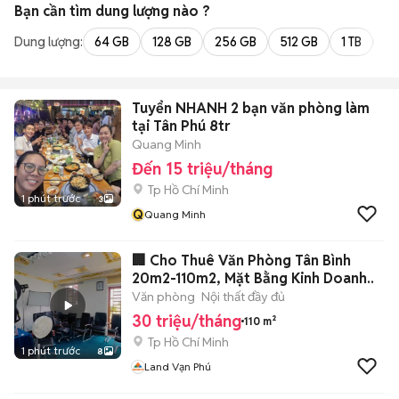
Bạn cần tìm
dung lượng
nào ?
Dung lượng:
64 GB
128 GB
256 GB
512 GB
1 TB
2 
Tuyển NHANH 2 bạn văn phòng làm
tại Tân Phú 8tr
Quang Minh
Đến 15 triệu/tháng
Tp Hồ Chí Minh
1 phút trước
3
Q
Quang Minh
🏢 Cho Thuê Văn Phòng Tân Bình
20m2-110m2, Mặt Bằng Kinh Doanh..
Văn phòng
Nội thất đầy đủ
30 triệu/tháng
110 m²
Tp Hồ Chí Minh
1 phút trước
8
Land Vạn Phú