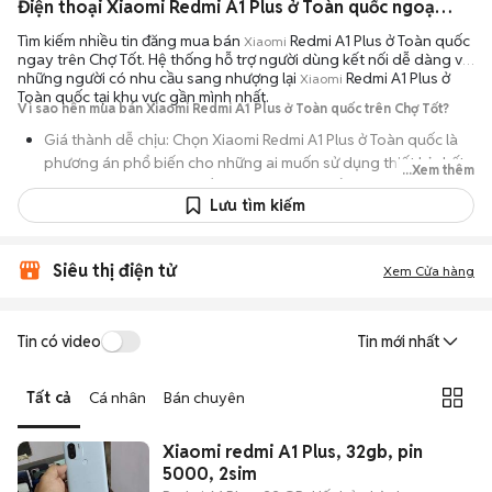
Điện thoại Xiaomi Redmi A1 Plus ở Toàn quốc ngoại hình đẹp
Tìm kiếm nhiều tin đăng mua bán
Redmi A1 Plus ở Toàn quốc
Xiaomi
ngay trên Chợ Tốt. Hệ thống hỗ trợ người dùng kết nối dễ dàng với
những người có nhu cầu sang nhượng lại
Redmi A1 Plus ở
Xiaomi
Toàn quốc tại khu vực gần mình nhất.
Vì sao nên mua bán Xiaomi Redmi A1 Plus ở Toàn quốc trên Chợ Tốt?
Giá thành dễ chịu: Chọn Xiaomi Redmi A1 Plus ở Toàn quốc là
phương án phổ biến cho những ai muốn sử dụng thiết bị chất
...Xem thêm
lượng nhưng không muốn chi trả mức giá đắt đỏ của máy mới.
Lưu tìm kiếm
Đa dạng người bán: Bạn có thể tìm Xiaomi Redmi A1 Plus ở
Toàn quốc từ người dùng cá nhân thanh lý hoặc cửa hàng, với
đầy đủ các phiên bản dung lượng và màu sắc.
Siêu thị điện tử
Xem Cửa hàng
An tâm kiểm tra máy: Cơ chế mua bán hẹn gặp mặt giúp bạn
trực tiếp cầm nắm, thử nghiệm các tính năng của máy để đảm
Tin có video
Tin mới nhất
bảo máy hoạt động ổn định.
Tiết kiệm thời gian: Quy trình trao đổi trực tiếp, không qua các
Tất cả
Cá nhân
Bán chuyên
bước chờ đợi vận chuyển rườm rà, tiền trao cháo múc ngay khi
kiểm tra xong.
Xiaomi redmi A1 Plus, 32gb, pin
5000, 2sim