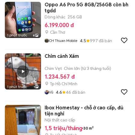
Oppo A6 Pro 5G 8GB/256GB còn bh
tgdd
Dòng khác
256 GB
6.199.000 đ
Cần Thơ
1 phút trước
6
4.5
997
đã bán
CH Thuan Mobile
Chim cảnh Xám
Chim Vẹt
Chim lớn (từ 3 tháng tuổi)
1.234.567 đ
Tp Hồ Chí Minh
1 phút trước
1
4.6
46
đã bán
Vũ
Ibox Homestay - chỗ ở cao cấp, đủ
tiện nghi
Nội thất cao cấp
1,5 triệu/tháng
30 m²