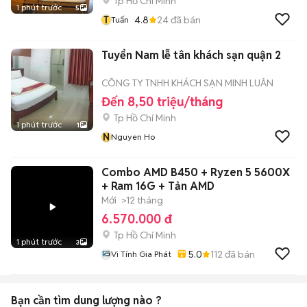
Tp Hồ Chí Minh
1 phút trước
5
T
4.8
24
đã bán
Tuấn
Tuyển Nam lễ tân khách sạn quận 2
CÔNG TY TNHH KHÁCH SẠN MINH LUÂN
Đến 8,50 triệu/tháng
Tp Hồ Chí Minh
1 phút trước
1
N
Nguyen Ho
Combo AMD B450 + Ryzen 5 5600X
+ Ram 16G + Tản AMD
Mới
>12 tháng
6.570.000 đ
Tp Hồ Chí Minh
1 phút trước
3
5.0
112
đã bán
Vi Tính Gia Phát
Bạn cần tìm
dung lượng
nào ?