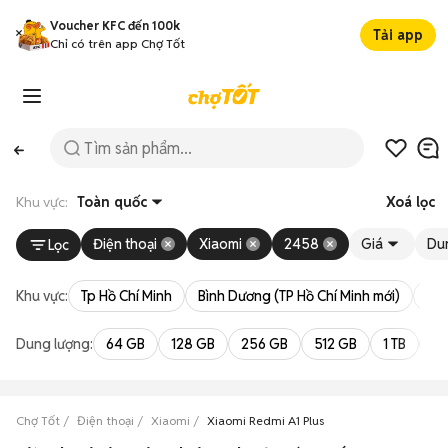
Voucher KFC đến 100k
Tải app
Chỉ có trên app Chợ Tốt
Khu vực:
Toàn quốc
Xoá lọc
Điện thoại
Xiaomi
2458
Giá
Du
Lọc
Khu vực:
Tp Hồ Chí Minh
Bình Dương (TP Hồ Chí Minh mới)
Bà 
Dung lượng:
64 GB
128 GB
256 GB
512 GB
1 TB
2 
Chợ Tốt
Điện thoại
Xiaomi
Xiaomi Redmi A1 Plus