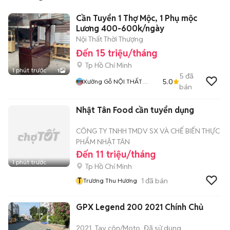
Cần Tuyển 1 Thợ Mộc, 1 Phụ mộc
Lương 400-600k/ngày
Nội Thất Thời Thượng
Đến 15 triệu/tháng
Tp Hồ Chí Minh
1 phút trước
1
5
đã
5.0
Xưởng Gỗ NỘI THẤT
bán
THỜI THƯỢNG
Nhật Tân Food cần tuyển dụng
CÔNG TY TNHH TMDV SX VÀ CHẾ BIẾN THỰC
PHẨM NHẬT TÂN
Đến 11 triệu/tháng
1 phút trước
Tp Hồ Chí Minh
T
1
đã bán
Trương Thu Hương
GPX Legend 200 2021 Chính Chủ
2021
Tay côn/Moto
Đã sử dụng