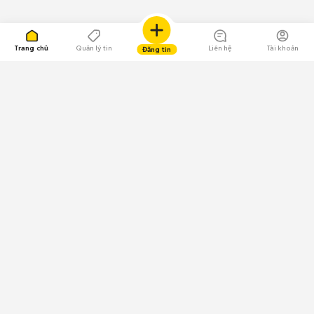
Trang chủ
Quản lý tin
Liên hệ
Tài khoản
Đăng tin
109.000 Bình chọn
Tải ứng dụng Chợ Tốt
Về Chợ Tốt
Quy chế sàn
Chính sách bảo mật
Giải quyết tranh chấp
CÔNG TY TNHH CHỢ TỐT - Người đại diện theo pháp luật:
Nguyễn Trọng Tấn; GPDKKD: 0312120782 do Sở KH & ĐT TP.HCM cấp ngày
11/01/2013;