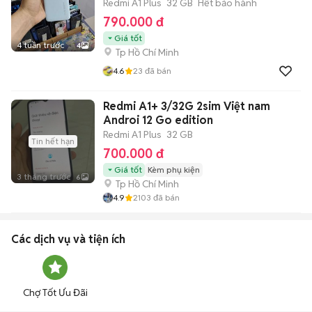
Redmi A1 Plus
32 GB
Hết bảo hành
790.000 đ
Giá tốt
4 tuần trước
4
Tp Hồ Chí Minh
4.6
23
đã bán
Redmi A1+ 3/32G 2sim Việt nam
Androi 12 Go edition
Redmi A1 Plus
32 GB
Tin hết hạn
700.000 đ
Giá tốt
Kèm phụ kiện
3 tháng trước
6
Tp Hồ Chí Minh
4.9
2103
đã bán
Các dịch vụ và tiện ích
Chợ Tốt Ưu Đãi