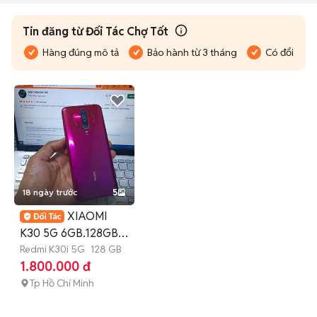
Tin đăng từ Đối Tác Chợ Tốt
Hàng đúng mô tả
Bảo hành từ 3 tháng
Có đổi trả
18 ngày trước
5
XIAOMI
K30 5G 6GB.128GB
SNAP 765G FULL CN
Redmi K30i 5G
128 GB
1.800.000 đ
Tp Hồ Chí Minh