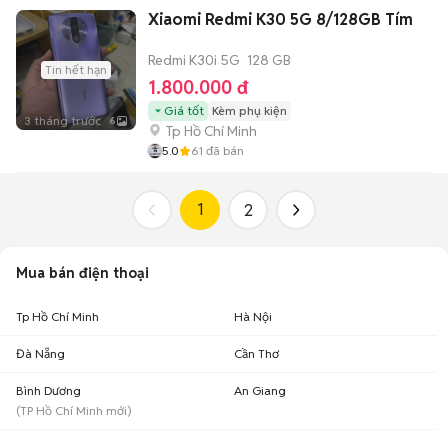
Xiaomi Redmi K30 5G 8/128GB Tím
Redmi K30i 5G
128 GB
Tin hết hạn
1.800.000 đ
Giá tốt
Kèm phụ kiện
3 tháng trước
6
Tp Hồ Chí Minh
5.0
61
đã bán
1
2
Mua bán điện thoại
Tp Hồ Chí Minh
Hà Nội
Đà Nẵng
Cần Thơ
Bình Dương
An Giang
(
TP Hồ Chí Minh
mới)