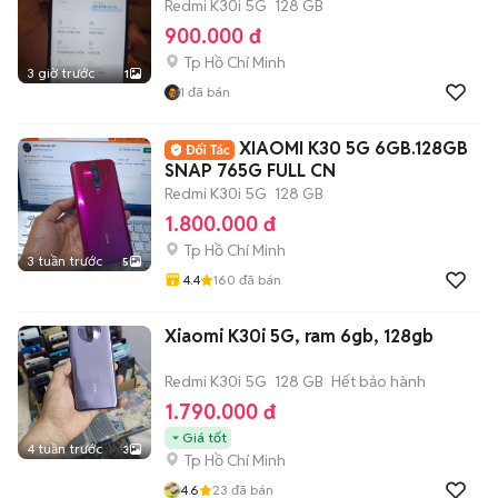
Redmi K30i 5G
128 GB
900.000 đ
Tp Hồ Chí Minh
3 giờ trước
1
1
đã bán
XIAOMI K30 5G 6GB.128GB
SNAP 765G FULL CN
Redmi K30i 5G
128 GB
1.800.000 đ
Tp Hồ Chí Minh
3 tuần trước
5
4.4
160
đã bán
Xiaomi K30i 5G, ram 6gb, 128gb
Redmi K30i 5G
128 GB
Hết bảo hành
1.790.000 đ
Giá tốt
4 tuần trước
3
Tp Hồ Chí Minh
4.6
23
đã bán