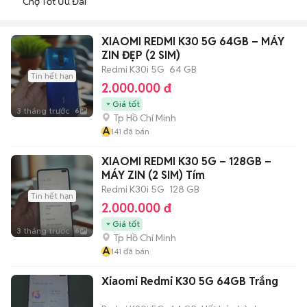
Chợ Tốt Ưu Đãi
XIAOMI REDMI K30 5G 64GB – MÁY
ZIN ĐẸP (2 SIM)
Redmi K30i 5G
64 GB
Tin hết hạn
2.000.000 đ
Giá tốt
3 tháng trước
6
Tp Hồ Chí Minh
A
141
đã bán
XIAOMI REDMI K30 5G – 128GB –
MÁY ZIN (2 SIM) Tím
Redmi K30i 5G
128 GB
Tin hết hạn
2.000.000 đ
Giá tốt
3 tháng trước
6
Tp Hồ Chí Minh
A
141
đã bán
Xiaomi Redmi K30 5G 64GB Trắng