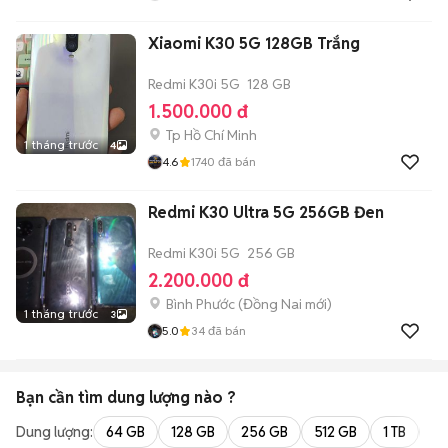
Xiaomi K30 5G 128GB Trắng
Redmi K30i 5G
128 GB
1.500.000 đ
Tp Hồ Chí Minh
1 tháng trước
4
4.6
1740
đã bán
Redmi K30 Ultra 5G 256GB Đen
Redmi K30i 5G
256 GB
2.200.000 đ
Bình Phước
(
Đồng Nai
mới)
1 tháng trước
3
5.0
34
đã bán
Bạn cần tìm
dung lượng
nào ?
Dung lượng:
64 GB
128 GB
256 GB
512 GB
1 TB
2 