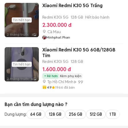
Xiaomi Redmi K30 5G Trắng
Redmi K30i 5G
128 GB
Hết bảo hành
Tin hết hạn
2.300.000 đ
Cà Mau
2 tháng trước
3
Minhphat Phan
Xiaomi Redmi K30 5G 6GB/128GB
Tím
Redmi K30i 5G
128 GB
Tin hết hạn
1.600.000 đ
Rẻ hơn
Kèm phụ kiện
2 tháng trước
6
Tp Hồ Chí Minh
99
4.9
1966
đã bán
Bạn cần tìm
dung lượng
nào ?
Dung lượng:
64 GB
128 GB
256 GB
512 GB
1 TB
2 