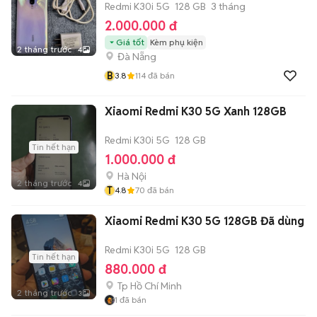
Redmi K30i 5G
128 GB
3 tháng
2.000.000 đ
Giá tốt
Kèm phụ kiện
2 tháng trước
4
Đà Nẵng
B
3.8
114
đã bán
Xiaomi Redmi K30 5G Xanh 128GB
Redmi K30i 5G
128 GB
Tin hết hạn
1.000.000 đ
Hà Nội
2 tháng trước
4
T
4.8
70
đã bán
Xiaomi Redmi K30 5G 128GB Đã dùng
Redmi K30i 5G
128 GB
Tin hết hạn
880.000 đ
Tp Hồ Chí Minh
2 tháng trước
3
1
đã bán