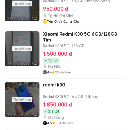
Redmi K30i 5G
64 GB
Hết bảo hành
Tin hết hạn
950.000 đ
Tp Hồ Chí Minh
3 tháng trước
2
T
Tên Chưa Cung Cấp
Xiaomi Redmi K30 5G 6GB/128GB
Tím
Redmi K30i 5G
128 GB
Tin hết hạn
1.500.000 đ
Rẻ hơn
3 tháng trước
6
Hà Nội
4.4
22
đã bán
redmi k30
Redmi K30i 5G
64 GB
1 tháng
Tin hết hạn
1.850.000 đ
Giá tốt
3 tháng trước
3
Đà Nẵng
4.6
581
đã bán