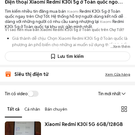
Điện thoại Xiaomi Redmi K30i 5g ở Toàn quốc ngoại hình đẹp
Tìm kiếm nhiều tin đăng mua bán
Redmi K30i 5g ở Toàn
Xiaomi
quốc ngay trên Chợ Tốt. Hệ thống hỗ trợ người dùng kết nối dễ
dàng với những người có nhu cầu sang nhượng lại
Redmi
Xiaomi
K30i 5g ở Toàn quốc tại khu vực gần mình nhất.
Vì sao nên mua bán Xiaomi Redmi K30i 5g ở Toàn quốc trên Chợ Tốt?
Giá thành dễ chịu: Chọn Xiaomi Redmi K30i 5g ở Toàn quốc là
phương án phổ biến cho những ai muốn sử dụng thiết bị chất
...Xem thêm
lượng nhưng không muốn chi trả mức giá đắt đỏ của máy mới.
Lưu tìm kiếm
Đa dạng người bán: Bạn có thể tìm Xiaomi Redmi K30i 5g ở
Toàn quốc từ người dùng cá nhân thanh lý hoặc cửa hàng, với
đầy đủ các phiên bản dung lượng và màu sắc.
Siêu thị điện tử
Xem Cửa hàng
An tâm kiểm tra máy: Cơ chế mua bán hẹn gặp mặt giúp bạn
trực tiếp cầm nắm, thử nghiệm các tính năng của máy để đảm
Tin có video
Tin mới nhất
bảo máy hoạt động ổn định.
Tiết kiệm thời gian: Quy trình trao đổi trực tiếp, không qua các
Tất cả
Cá nhân
Bán chuyên
bước chờ đợi vận chuyển rườm rà, tiền trao cháo múc ngay khi
kiểm tra xong.
Xiaomi Redmi K30i 5G 6GB/128GB