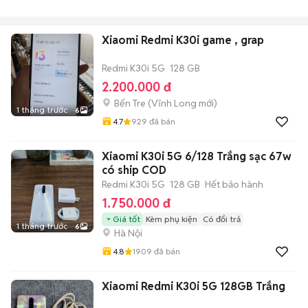
Xiaomi Redmi K30i game , grap
Redmi K30i 5G
128 GB
2.200.000 đ
Bến Tre
(
Vĩnh Long
mới)
1 tháng trước
6
4.7
929
đã bán
Xiaomi K30i 5G 6/128 Trắng sạc 67w
có ship COD
Redmi K30i 5G
128 GB
Hết bảo hành
1.750.000 đ
Giá tốt
Kèm phụ kiện
Có đổi trả
1 tháng trước
6
Hà Nội
4.8
1909
đã bán
Xiaomi Redmi K30i 5G 128GB Trắng