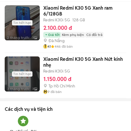
Xiaomi Redmi K30 5G Xanh ram
6/128GB
Redmi K30i 5G
128 GB
Tin hết hạn
2.100.000 đ
Giá tốt
Kèm phụ kiện
Có đổi trả
2 tháng trước
3
Đà Nẵng
T
4.1
446
đã bán
Xiaomi Redmi K30 5G Xanh Nứt kính
nhẹ
Redmi K30i 5G
Tin hết hạn
1.150.000 đ
Tp Hồ Chí Minh
3 tháng trước
3
H
9
đã bán
Các dịch vụ và tiện ích