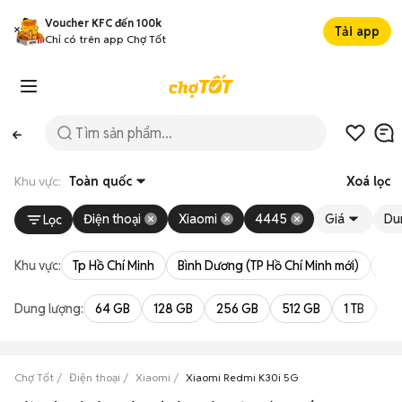
Voucher KFC đến 100k
Tải app
Chỉ có trên app Chợ Tốt
Khu vực:
Toàn quốc
Xoá lọc
Điện thoại
Xiaomi
4445
Giá
Du
Lọc
Khu vực:
Tp Hồ Chí Minh
Bình Dương (TP Hồ Chí Minh mới)
Bà 
Dung lượng:
64 GB
128 GB
256 GB
512 GB
1 TB
2 
Chợ Tốt
Điện thoại
Xiaomi
Xiaomi Redmi K30i 5G