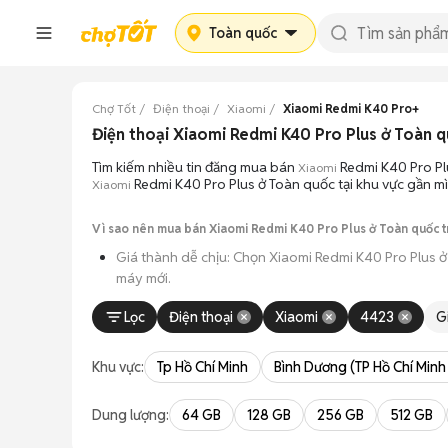
Toàn quốc
Chợ Tốt
Điện thoại
Xiaomi
Xiaomi Redmi K40 Pro+
Điện thoại Xiaomi Redmi K40 Pro Plus ở Toàn q
Tìm kiếm nhiều tin đăng mua bán
Redmi K40 Pro Pl
Xiaomi
Redmi K40 Pro Plus ở Toàn quốc tại khu vực gần mì
Xiaomi
Vì sao nên mua bán Xiaomi Redmi K40 Pro Plus ở Toàn quốc t
Giá thành dễ chịu: Chọn Xiaomi Redmi K40 Pro Plus ở
máy mới.
Đa dạng người bán: Bạn có thể tìm Xiaomi Redmi K40 
Lọc
Điện thoại
Xiaomi
4423
G
An tâm kiểm tra máy: Cơ chế mua bán hẹn gặp mặt gi
Khu vực:
Tp Hồ Chí Minh
Bình Dương (TP Hồ Chí Minh
Tiết kiệm thời gian: Quy trình trao đổi trực tiếp, kh
Dung lượng:
64 GB
128 GB
256 GB
512 GB