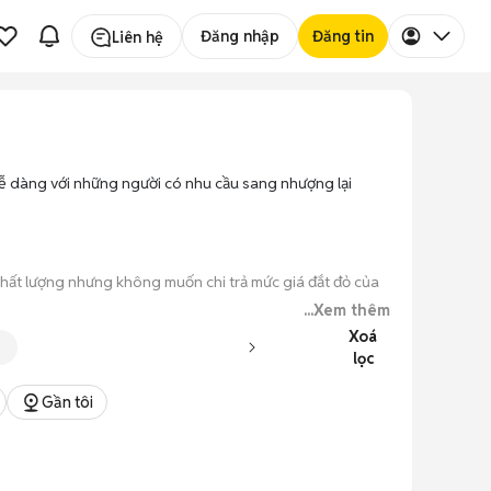
Đăng nhập
Đăng tin
Liên hệ
dễ dàng với những người có nhu cầu sang nhượng lại
chất lượng nhưng không muốn chi trả mức giá đắt đỏ của
...Xem thêm
Xoá
i đầy đủ các phiên bản dung lượng và màu sắc.
lọc
o máy hoạt động ổn định.
Gần tôi
 kiểm tra xong.