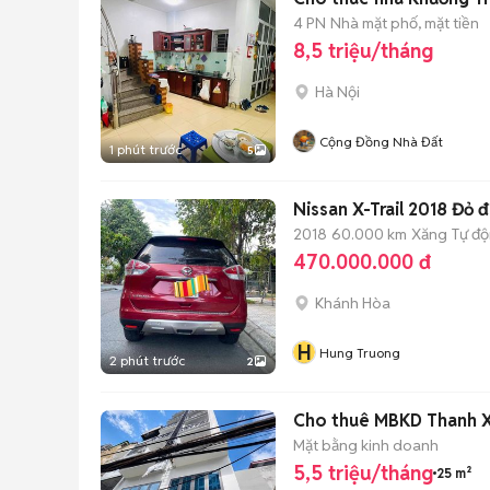
4 PN
Nhà mặt phố, mặt tiền
8,5 triệu/tháng
Hà Nội
Cộng Đồng Nhà Đất
1 phút trước
5
Nissan X-Trail 2018 Đỏ 
2018
60.000 km
Xăng
Tự đ
470.000.000 đ
Khánh Hòa
H
Hung Truong
2 phút trước
2
Cho thuê MBKD Thanh X
Mặt bằng kinh doanh
5,5 triệu/tháng
25 m²