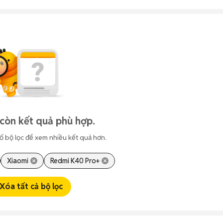
còn kết quả phù hợp.
ố bộ lọc để xem nhiều kết quả hơn.
Xiaomi
Redmi K40 Pro+
Xóa tất cả bộ lọc