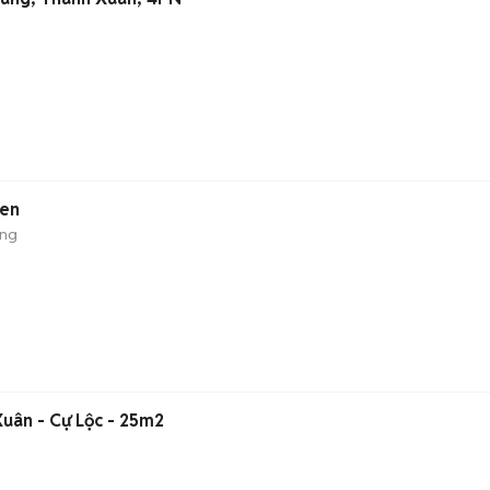
đen
ộng
uân - Cự Lộc - 25m2