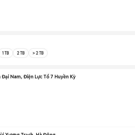
1 TB
2 TB
> 2 TB
n Đại Nam, Điện Lực Tổ 7 Huyền Kỳ
 Bùi Xương Trạch, Hà Đông