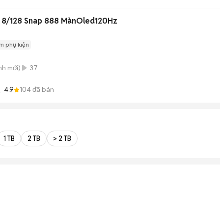
G 8/128 Snap 888 MànOled120Hz
m phụ kiện
nh
mới)
37
4.9
104
đã bán
G
1 TB
2 TB
> 2 TB