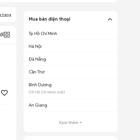
a hàng
Mua bán điện thoại
Tp Hồ Chí Minh
ới
Hà Nội
Đà Nẵng
Cần Thơ
Bình Dương
(
TP Hồ Chí Minh
mới)
An Giang
Xem thêm