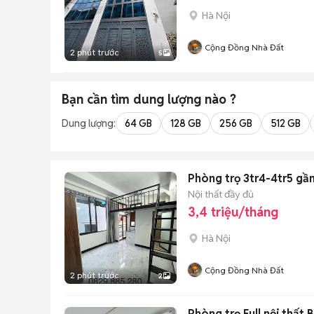
Hà Nội
Cộng Đồng Nhà Đất
2 phút trước
5
Bạn cần tìm
dung lượng
nào ?
Dung lượng:
64 GB
128 GB
256 GB
512 GB
Phòng trọ 3tr4-4tr5 gầ
Nội thất đầy đủ
3,4 triệu/tháng
Hà Nội
Cộng Đồng Nhà Đất
2 phút trước
2
Phòng trọ Full nội thất