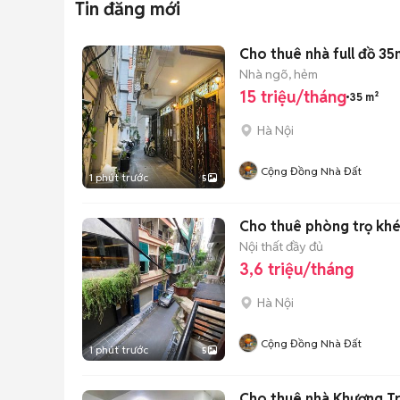
Tin đăng mới
Cho thuê nhà full đồ 35
Nhà ngõ, hẻm
15 triệu/tháng
35 m²
Hà Nội
Cộng Đồng Nhà Đất
1 phút trước
5
Cho thuê phòng trọ khép
Nội thất đầy đủ
3,6 triệu/tháng
Hà Nội
Cộng Đồng Nhà Đất
1 phút trước
5
Cho thuê nhà Khương T