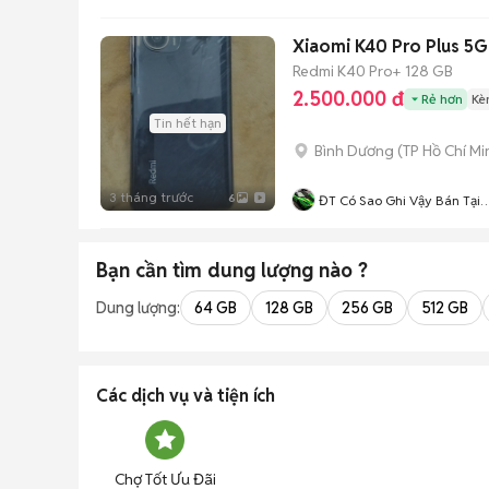
Xiaomi K40 Pro Plus 5
Redmi K40 Pro+
128 GB
2.500.000 đ
Rẻ hơn
Kè
Tin hết hạn
Bình Dương
(
TP Hồ Chí Mi
3 tháng trước
6
ĐT Có Sao Ghi Vậy Bán Tại
Nhà Có Ship Trực Tiếp BD S
Có GL
Bạn cần tìm
dung lượng
nào ?
Dung lượng:
64 GB
128 GB
256 GB
512 GB
Các dịch vụ và tiện ích
Chợ Tốt Ưu Đãi