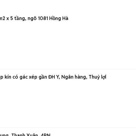
m2 x 5 tầng, ngõ 1081 Hồng Hà
 kín có gác xép gần ĐH Y, Ngân hàng, Thuỷ lợi
rung, Thanh Xuân, 4PN