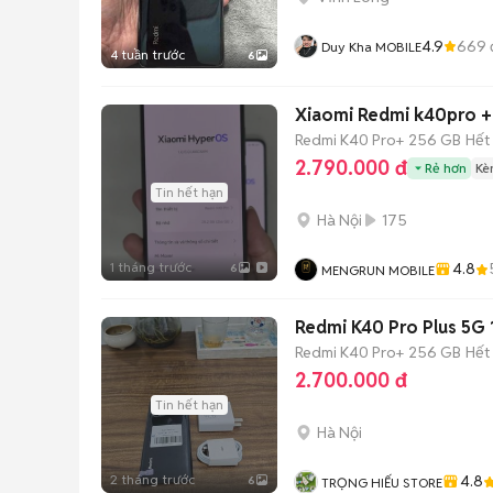
4.9
669
Duy Kha MOBILE
4 tuần trước
6
Xiaomi Redmi k40pro + 
Redmi K40 Pro+
256 GB
Hết
2.790.000 đ
Rẻ hơn
Kè
Tin hết hạn
Hà Nội
175
1 tháng trước
4.8
6
MENGRUN MOBILE
Redmi K40 Pro Plus 5G 
Redmi K40 Pro+
256 GB
Hết
2.700.000 đ
Tin hết hạn
Hà Nội
2 tháng trước
4.8
6
TRỌNG HIẾU STORE