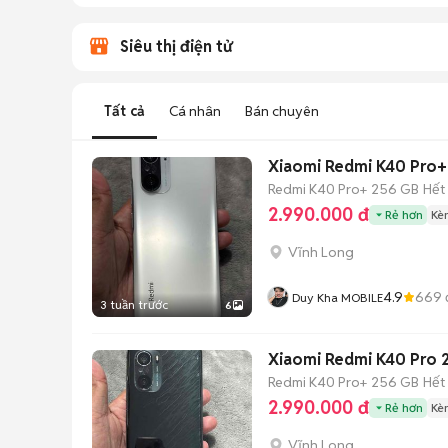
Siêu thị điện tử
Tất cả
Cá nhân
Bán chuyên
Xiaomi Redmi K40 Pro+
Redmi K40 Pro+
256 GB
Hết
2.990.000 đ
Rẻ hơn
Kè
Vĩnh Long
4.9
669
Duy Kha MOBILE
3 tuần trước
6
Xiaomi Redmi K40 Pro 
Redmi K40 Pro+
256 GB
Hết
2.990.000 đ
Rẻ hơn
Kè
Vĩnh Long