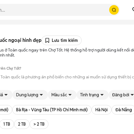
uốc ngoại hình đẹp
Lưu tìm kiếm
us ở Toàn quốc ngay trên Chợ Tốt. Hệ thống hỗ trợ người dùng kết nối 
nh nhất.
rên Chợ Tốt?
 Toàn quốc là phương án phổ biến cho những ai muốn sử dụng thiết bị 
Pro Plus ở Toàn quốc từ người dùng cá nhân thanh lý hoặc cửa hàng, vớ
iá
Dung lượng
Màu sắc
Tình trạng
Đăng bởi
úp bạn trực tiếp cầm nắm, thử nghiệm các tính năng của máy để đảm bả
 mới)
Bà Rịa - Vũng Tàu (TP Hồ Chí Minh mới)
Hà Nội
Đà Nẵng
ông qua các bước chờ đợi vận chuyển rườm rà, tiền trao cháo múc ngay khi
1 TB
2 TB
> 2 TB