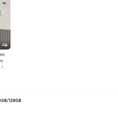
6
dmi
ám
3
 8GB/128GB