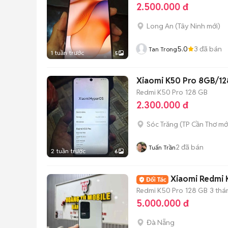
2.500.000 đ
Long An
(
Tây Ninh
mới)
5.0
3
đã bán
Tan Trong
1 tuần trước
5
Xiaomi K50 Pro 8GB/1
Redmi K50 Pro
128 GB
2.300.000 đ
Sóc Trăng
(
TP Cần Thơ
mớ
2
đã bán
Tuấn Trần
2 tuần trước
6
Xiaomi Redmi 
Redmi K50 Pro
128 GB
3 thá
5.000.000 đ
Đà Nẵng