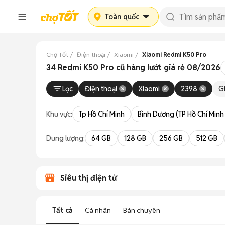
Toàn quốc
Chợ Tốt
Điện thoại
Xiaomi
Xiaomi Redmi K50 Pro
34 Redmi K50 Pro cũ hàng lướt giá rẻ 08/2026
Lọc
Điện thoại
Xiaomi
2398
G
Khu vực:
Tp Hồ Chí Minh
Bình Dương (TP Hồ Chí Minh
Dung lượng:
64 GB
128 GB
256 GB
512 GB
Siêu thị điện tử
Tất cả
Cá nhân
Bán chuyên