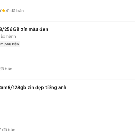
7
41
đã bán
8/256GB zin màu đen
bảo hành
èm phụ kiện
đã bán
am8/128gb zin đẹp tiếng anh
7
đã bán