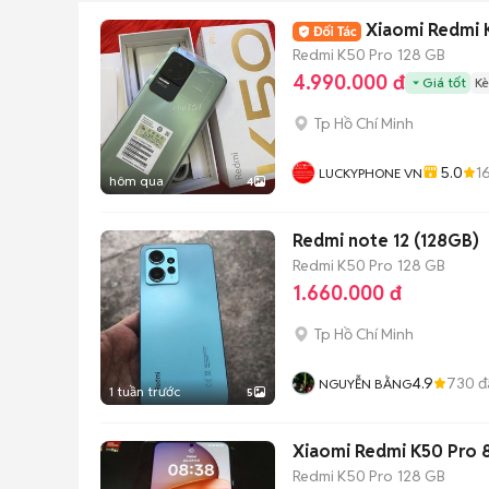
Xiaomi Redmi 
Redmi K50 Pro
128 GB
4.990.000 đ
Giá tốt
Kè
Tp Hồ Chí Minh
5.0
1
LUCKYPHONE VN
hôm qua
4
Redmi note 12 (128GB)
Redmi K50 Pro
128 GB
1.660.000 đ
Tp Hồ Chí Minh
4.9
730
đ
NGUYỄN BẰNG
1 tuần trước
5
Xiaomi Redmi K50 Pro
Redmi K50 Pro
128 GB