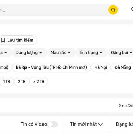
Lưu tìm kiếm
iá
Dung lượng
Màu sắc
Tình trạng
Đăng bởi
 mới)
Bà Rịa - Vũng Tàu (TP Hồ Chí Minh mới)
Hà Nội
Đà Nẵng
1 TB
2 TB
> 2 TB
Xem Cử
Tin có video
Tin mới nhất
Dạng lư