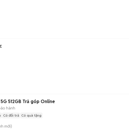
n
c
 5G 512GB Trả góp Online
bảo hành
n
Có đổi trả
Có quà tặng
nh
mới)