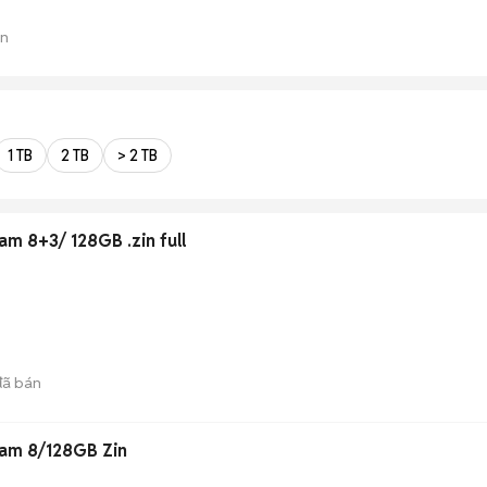
án
1 TB
2 TB
> 2 TB
m 8+3/ 128GB .zin full
ã bán
ram 8/128GB Zin