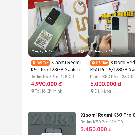
2 ngày trước
4
1 tháng trước
Xiaomi Redmi
Xiaomi Re
K50 Pro 128GB Xanh Like
K50 Pro 8/128GB X
New
Redmi K50 Pro
128 GB
Redmi K50 Pro
128 GB
tháng
4.990.000 đ
5.000.000 đ
Tp Hồ Chí Minh
Đà Nẵng
Xiaomi Redmi K50 Pro
Redmi K50 Pro
128 GB
2.450.000 đ