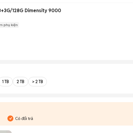
 8+3G/128G Dimensity 9000
m phụ kiện
1 TB
2 TB
> 2 TB
Có đổi trả