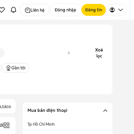
Đăng nhập
Đăng tin
Liên hệ
Xoá
lọc
Gần tôi
a hàng
Mua bán điện thoại
Tp Hồ Chí Minh
ới