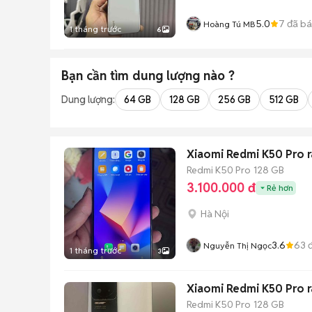
5.0
7
đã b
Hoàng Tú MB
1 tháng trước
6
Bạn cần tìm
dung lượng
nào ?
Dung lượng:
64 GB
128 GB
256 GB
512 GB
Xiaomi Redmi K50 Pro ra
Redmi K50 Pro
128 GB
3.100.000 đ
Rẻ hơn
Hà Nội
3.6
63
đ
Nguyễn Thị Ngọc
1 tháng trước
3
Xiaomi Redmi K50 Pro 
Redmi K50 Pro
128 GB