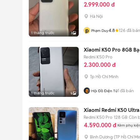
2.999.000 đ
Hà Nội
p
4.8
126
đã bá
Phạm Duy
1 tháng trước
3
Xiaomi K50 Pro 8GB Bạ
Redmi K50 Pro
2.300.000 đ
Tp Hồ Chí Minh
1
đã bán
Hội Đồ Điện Tử
1 tháng trước
5
Xiaomi Redmi K50 Ultra
Redmi K50 Pro
128 GB
Còn 
4.590.000 đ
Kèm phụ kiệ
Bình Dương
(
TP Hồ Chí Mi