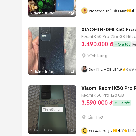
4.
Vio Store Thủ Dầu Một
2 tháng trước
6
XIAOMI REDMI K50 Pro 
Redmi K50 Pro
256 GB
Hết 
3.490.000 đ
Giá tốt
K
Vĩnh Long
4.9
669
Duy Kha MOBILE
2 tháng trước
5
Xiaomi Redmi K50 Pro R
Redmi K50 Pro
128 GB
3.590.000 đ
Giá tốt
Tin hết hạn
Cần Thơ
C
1 tháng trước
4.7
144
4
CĐ Anh Quý 2