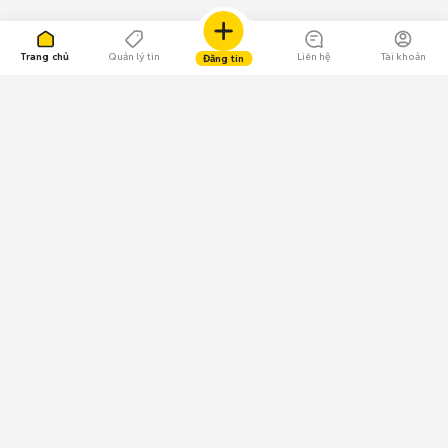
Trang chủ
Quản lý tin
Liên hệ
Tài khoản
Đăng tin
109.000 Bình chọn
Tải ứng dụng Chợ Tốt
Về Chợ Tốt
Quy chế sàn
Chính sách bảo mật
Giải quyết tranh chấp
CÔNG TY TNHH CHỢ TỐT - Người đại diện theo pháp luật:
Nguyễn Trọng Tấn; GPDKKD: 0312120782 do Sở KH & ĐT TP.HCM cấp ngày
11/01/2013;