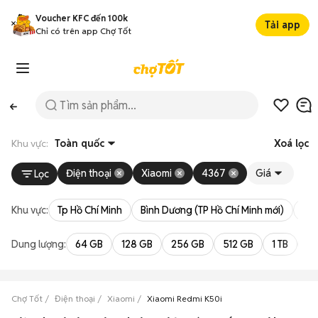
Voucher KFC đến 100k
Tải app
Chỉ có trên app Chợ Tốt
Khu vực:
Toàn quốc
Xoá lọc
Điện thoại
Xiaomi
4367
Giá
Lọc
Khu vực:
Tp Hồ Chí Minh
Bình Dương (TP Hồ Chí Minh mới)
Bà 
Dung lượng:
64 GB
128 GB
256 GB
512 GB
1 TB
2 
Chợ Tốt
Điện thoại
Xiaomi
Xiaomi Redmi K50i