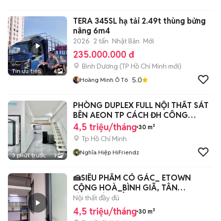
TERA 345SL hạ tải 2.49t thùng bửng
nâng 6m4
2026
2 tấn
Nhật Bản
Mới
235.000.000 đ
Bình Dương
(
TP Hồ Chí Minh
mới)
Tin ưu tiên
6
5.0
Hoàng Minh Ô Tô
PHÒNG DUPLEX FULL NỘI THẤT SÁT
BÊN AEON TP CÁCH ĐH CÔNG
THƯƠNG 2KM
4,5 triệu/tháng
30 m²
Tp Hồ Chí Minh
Nghĩa Hiệp HiFriendz
3 phút trước
7
🍰SIÊU PHẨM CÓ GÁC_ ETOWN
CỘNG HOÀ_BÌNH GIÃ, TÂN
BÌNH_CỬA SỔ TRỜI
Nội thất đầy đủ
4,5 triệu/tháng
30 m²