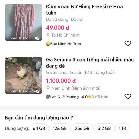
Đầm voan Nữ Hồng Freesize Hoa
tulip
Đã sử dụng
Đồ nữ
49.000 đ
Tp Hồ Chí Minh
1 phút trước
1
Bao Minh Ho Tran
Gà Serama 3 con trống mái nhiều màu
đang đẻ
Gà Serama
Gà lớn (từ 3 tháng tuổi)
1.100.000 đ
Nam Định
(
Ninh Bình
mới)
1 phút trước
6
4.0
3
đã bán
Lan Quế Phường
Bạn cần tìm
dung lượng
nào ?
Dung lượng:
64 GB
128 GB
256 GB
512 GB
1 TB
2 