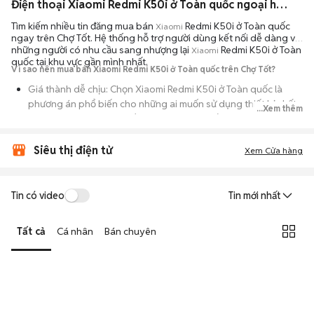
Điện thoại Xiaomi Redmi K50i ở Toàn quốc ngoại hình đẹp
Tìm kiếm nhiều tin đăng mua bán
Redmi K50i ở Toàn quốc
Xiaomi
ngay trên Chợ Tốt. Hệ thống hỗ trợ người dùng kết nối dễ dàng với
những người có nhu cầu sang nhượng lại
Redmi K50i ở Toàn
Xiaomi
quốc tại khu vực gần mình nhất.
Vì sao nên mua bán Xiaomi Redmi K50i ở Toàn quốc trên Chợ Tốt?
Giá thành dễ chịu: Chọn Xiaomi Redmi K50i ở Toàn quốc là
phương án phổ biến cho những ai muốn sử dụng thiết bị chất
...Xem thêm
lượng nhưng không muốn chi trả mức giá đắt đỏ của máy mới.
Đa dạng người bán: Bạn có thể tìm Xiaomi Redmi K50i ở Toàn
Siêu thị điện tử
Xem Cửa hàng
quốc từ người dùng cá nhân thanh lý hoặc cửa hàng, với đầy
đủ các phiên bản dung lượng và màu sắc.
An tâm kiểm tra máy: Cơ chế mua bán hẹn gặp mặt giúp bạn
Tin có video
Tin mới nhất
trực tiếp cầm nắm, thử nghiệm các tính năng của máy để đảm
bảo máy hoạt động ổn định.
Tất cả
Cá nhân
Bán chuyên
Tiết kiệm thời gian: Quy trình trao đổi trực tiếp, không qua các
bước chờ đợi vận chuyển rườm rà, tiền trao cháo múc ngay khi
kiểm tra xong.