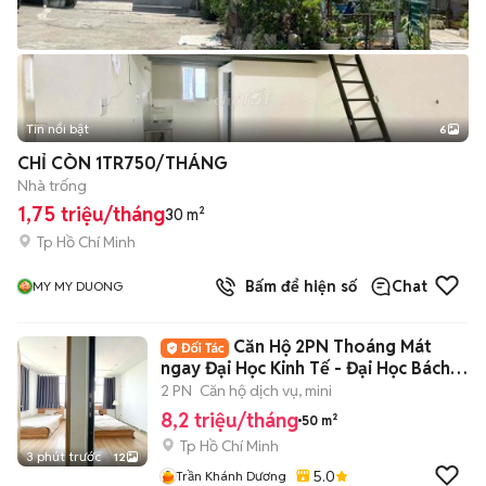
Tin nổi bật
6
+
2
CHỈ CÒN 1TR750/THÁNG
Nhà trống
1,75 triệu/tháng
30 m²
Tp Hồ Chí Minh
Bấm để hiện số
Chat
MY MY DUONG
Căn Hộ 2PN Thoáng Mát
ngay Đại Học Kinh Tế - Đại Học Bách
Khoa
2 PN
Căn hộ dịch vụ, mini
8,2 triệu/tháng
50 m²
Tp Hồ Chí Minh
3 phút trước
12
5.0
Trần Khánh Dương