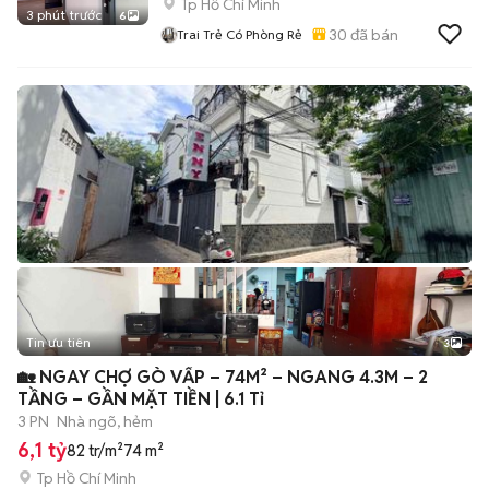
Tp Hồ Chí Minh
3 phút trước
6
30
đã bán
Trai Trẻ Có Phòng Rẻ
Tin ưu tiên
3
🏡 NGAY CHỢ GÒ VẤP – 74M² – NGANG 4.3M – 2
TẦNG – GẦN MẶT TIỀN | 6.1 Tỉ
3 PN
Nhà ngõ, hẻm
6,1 tỷ
82 tr/m²
74 m²
Tp Hồ Chí Minh