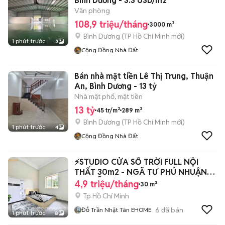
Bình Dương - 3.3 USD/m2
Văn phòng
108,9 triệu/tháng
3000 m²
Bình Dương
(
TP Hồ Chí Minh
mới)
1 phút trước
3
Cộng Đồng Nhà Đất
Bán nhà mặt tiền Lê Thị Trung, Thuận
An, Bình Dương - 13 tỷ
Nhà mặt phố, mặt tiền
13 tỷ
45 tr/m²
289 m²
Bình Dương
(
TP Hồ Chí Minh
mới)
1 phút trước
4
Cộng Đồng Nhà Đất
⚡️STUDIO CỬA SỔ TRỜI FULL NỘI
THẤT 30m2 - NGÃ TƯ PHÚ NHUẬN
NGUYỄN KIỆM
4,9 triệu/tháng
30 m²
Tp Hồ Chí Minh
6
đã bán
Đỗ Trần Nhật Tân EHOME
1 phút trước
8