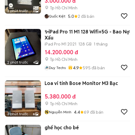
3.000.000 đ
Tp Hồ Chí Minh
2 phút trước
2
5.0
2
đã bán
Quốc Kiệt
✨iPad Pro 11 M1 128 Wifi+5G - Bao Nợ
Xấu
iPad Pro M1 2021
128 GB
1 tháng
14.200.000 đ
Tp Hồ Chí Minh
2 phút trước
4
4.9
595
đã bán
Duy Techs
Loa vi tính Bose Monitor M3 Bạc
5.380.000 đ
Tp Hồ Chí Minh
N
4.4
69
đã bán
Nguyễn Minh
2 phút trước
6
ghế học cho bé