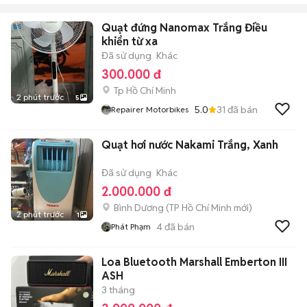
Quạt đứng Nanomax Trắng Điều
khiển từ xa
Đã sử dụng
Khác
300.000 đ
Tp Hồ Chí Minh
2 phút trước
5
5.0
31
đã bán
Repairer Motorbikes
Quạt hơi nước Nakami Trắng, Xanh
Đã sử dụng
Khác
2.000.000 đ
Bình Dương
(
TP Hồ Chí Minh
mới)
2 phút trước
1
4
đã bán
Phát Phạm
Loa Bluetooth Marshall Emberton III
ASH
3 tháng