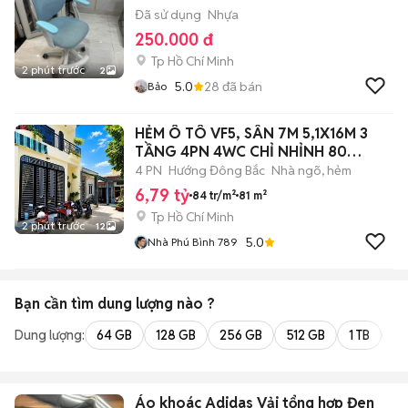
Đã sử dụng
Nhựa
250.000 đ
Tp Hồ Chí Minh
2 phút trước
2
5.0
28
đã bán
Bảo
HẺM Ô TÔ VF5, SÂN 7M 5,1X16M 3
TẦNG 4PN 4WC CHỈ NHỈNH 80
TRIỆU/M2
4 PN
Hướng Đông Bắc
Nhà ngõ, hẻm
6,79 tỷ
84 tr/m²
81 m²
Tp Hồ Chí Minh
2 phút trước
12
5.0
Nhà Phú Bình 789
Bạn cần tìm
dung lượng
nào ?
Dung lượng:
64 GB
128 GB
256 GB
512 GB
1 TB
2 
Áo khoác Adidas Vải tổng hợp Đen