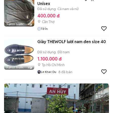
Unisex
Đã sử dụng
Cả nam và nữ
400.000 đ
Cần Thơ
3 phút trước
4
Tờ Ín
Giày THEWOLF lười nam đen size 40
Đã sử dụng
Đồ nam
1.100.000 đ
Tp Hồ Chí Minh
3 phút trước
2
8
đã bán
Le Khac Du