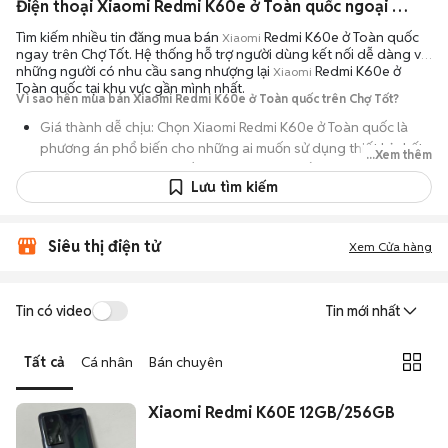
Điện thoại Xiaomi Redmi K60e ở Toàn quốc ngoại hình đẹp
Tìm kiếm nhiều tin đăng mua bán
Redmi K60e ở Toàn quốc
Xiaomi
ngay trên Chợ Tốt. Hệ thống hỗ trợ người dùng kết nối dễ dàng với
những người có nhu cầu sang nhượng lại
Redmi K60e ở
Xiaomi
Toàn quốc tại khu vực gần mình nhất.
Vì sao nên mua bán Xiaomi Redmi K60e ở Toàn quốc trên Chợ Tốt?
Giá thành dễ chịu: Chọn Xiaomi Redmi K60e ở Toàn quốc là
phương án phổ biến cho những ai muốn sử dụng thiết bị chất
...Xem thêm
lượng nhưng không muốn chi trả mức giá đắt đỏ của máy mới.
Lưu tìm kiếm
Đa dạng người bán: Bạn có thể tìm Xiaomi Redmi K60e ở Toàn
quốc từ người dùng cá nhân thanh lý hoặc cửa hàng, với đầy
đủ các phiên bản dung lượng và màu sắc.
Siêu thị điện tử
Xem Cửa hàng
An tâm kiểm tra máy: Cơ chế mua bán hẹn gặp mặt giúp bạn
trực tiếp cầm nắm, thử nghiệm các tính năng của máy để đảm
Tin có video
Tin mới nhất
bảo máy hoạt động ổn định.
Tiết kiệm thời gian: Quy trình trao đổi trực tiếp, không qua các
Tất cả
Cá nhân
Bán chuyên
bước chờ đợi vận chuyển rườm rà, tiền trao cháo múc ngay khi
kiểm tra xong.
Xiaomi Redmi K60E 12GB/256GB