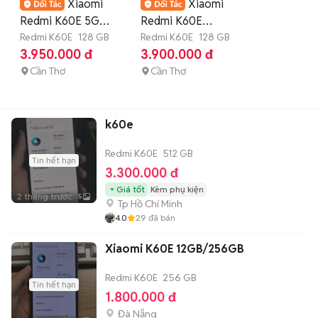
Xiaomi
Xiaomi
Redmi K60E 5G
Redmi K60E
8/128 FullBox đẹp
Redmi K60E
128 GB
8GB/128GB đẹp 99%
Redmi K60E
128 GB
3.950.000 đ
3.900.000 đ
99% Có COD
SHIP COD
Cần Thơ
Cần Thơ
k60e
Redmi K60E
512 GB
Tin hết hạn
3.300.000 đ
Giá tốt
Kèm phụ kiện
2 tháng trước
5
Tp Hồ Chí Minh
4.0
29
đã bán
Xiaomi K60E 12GB/256GB
Redmi K60E
256 GB
Tin hết hạn
1.800.000 đ
Đà Nẵng