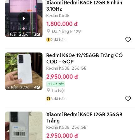
Xiaomi Redmi K60E 12GB 8 nhân
3.1GHz
Redmi K60E
1.800.000 đ
Đà Nẵng
129
1 tuần trước
2
T
2
đã bán
Redmi K60e 12/256GB Trắng CÓ
COD - GÓP
Redmi K60E
256 GB
2.950.000 đ
Giá tốt
2 tuần trước
6
Hà Nội
O
3
đã bán
Xiaomi Redmi K60E 12GB 256GB
Trắng
Redmi K60E
256 GB
2.950.000 đ