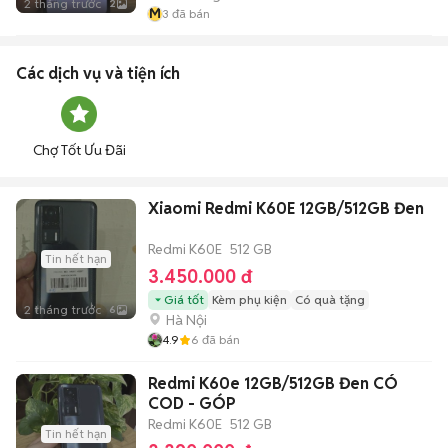
2 tháng trước
2
M
3
đã bán
Các dịch vụ và tiện ích
Chợ Tốt Ưu Đãi
Xiaomi Redmi K60E 12GB/512GB Đen
Redmi K60E
512 GB
Tin hết hạn
3.450.000 đ
Giá tốt
Kèm phụ kiện
Có quà tặng
2 tháng trước
6
Hà Nội
4.9
6
đã bán
Redmi K60e 12GB/512GB Đen CÓ
COD - GÓP
Redmi K60E
512 GB
Tin hết hạn