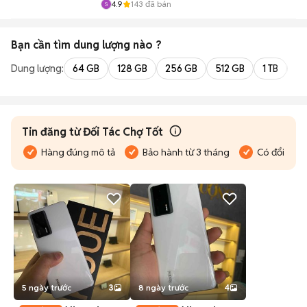
4.9
143
đã bán
Bạn cần tìm
dung lượng
nào ?
Dung lượng:
64 GB
128 GB
256 GB
512 GB
1 TB
2 
Tin đăng từ Đối Tác Chợ Tốt
Hàng đúng mô tả
Bảo hành từ 3 tháng
Có đổi trả
5 ngày trước
3
8 ngày trước
4