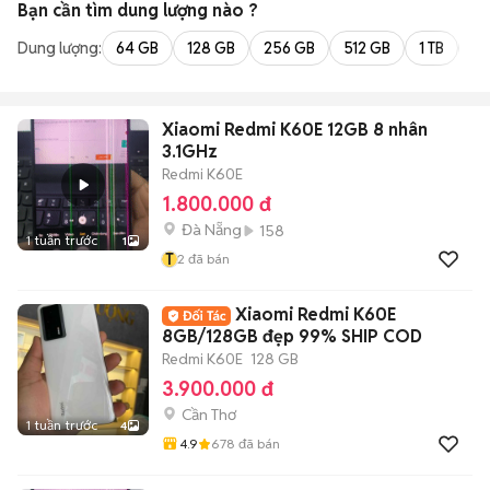
Bạn cần tìm
dung lượng
nào ?
Dung lượng:
64 GB
128 GB
256 GB
512 GB
1 TB
2 
Xiaomi Redmi K60E 12GB 8 nhân
3.1GHz
Redmi K60E
1.800.000 đ
Đà Nẵng
158
1 tuần trước
1
T
2
đã bán
Xiaomi Redmi K60E
8GB/128GB đẹp 99% SHIP COD
Redmi K60E
128 GB
3.900.000 đ
Cần Thơ
1 tuần trước
4
4.9
678
đã bán