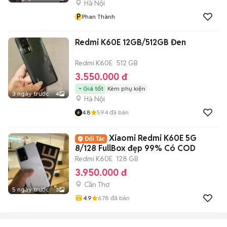
Hà Nội
P
Phan Thành
Redmi K60E 12GB/512GB Đen
Redmi K60E
512 GB
3.550.000 đ
Giá tốt
Kèm phụ kiện
3 ngày trước
4
Hà Nội
4.8
594
đã bán
Xiaomi Redmi K60E 5G
8/128 FullBox đẹp 99% Có COD
Redmi K60E
128 GB
3.950.000 đ
Cần Thơ
5 ngày trước
3
4.9
678
đã bán