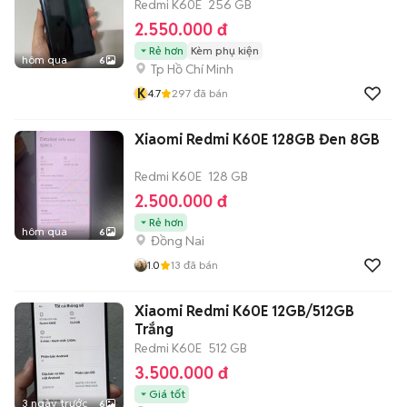
Redmi K60E
256 GB
2.550.000 đ
Rẻ hơn
Kèm phụ kiện
hôm qua
6
Tp Hồ Chí Minh
K
4.7
297
đã bán
Xiaomi Redmi K60E 128GB Đen 8GB
Redmi K60E
128 GB
2.500.000 đ
Rẻ hơn
hôm qua
6
Đồng Nai
1.0
13
đã bán
Xiaomi Redmi K60E 12GB/512GB
Trắng
Redmi K60E
512 GB
3.500.000 đ
Giá tốt
3 ngày trước
6