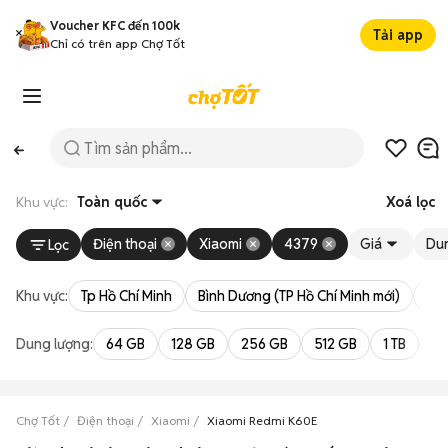
Voucher KFC đến 100k
Tải app
Chỉ có trên app Chợ Tốt
Khu vực:
Toàn quốc
Xoá lọc
Điện thoại
Xiaomi
4379
Giá
Du
Lọc
Khu vực:
Tp Hồ Chí Minh
Bình Dương (TP Hồ Chí Minh mới)
Bà 
Dung lượng:
64 GB
128 GB
256 GB
512 GB
1 TB
2 
Chợ Tốt
Điện thoại
Xiaomi
Xiaomi Redmi K60E