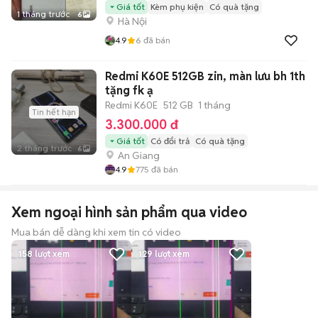
Giá tốt
Kèm phụ kiện
Có quà tặng
1 tháng trước
6
Hà Nội
4.9
6
đã bán
Redmi K60E 512GB zin, màn lưu bh 1th
tặng fk ạ
Redmi K60E
512 GB
1 tháng
Tin hết hạn
3.300.000 đ
Giá tốt
Có đổi trả
Có quà tặng
2 tháng trước
6
An Giang
4.9
775
đã bán
Xem ngoại hình sản phẩm qua video
Mua bán dễ dàng khi xem tin có video
158
lượt xem
129
lượt xem