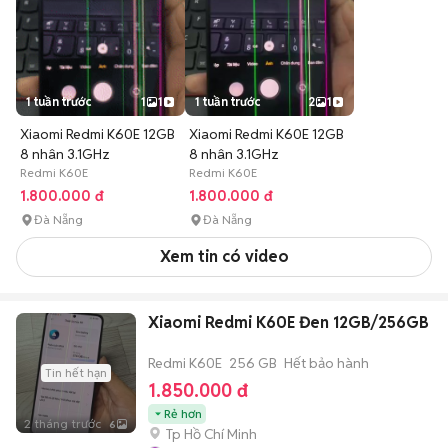
1 tuần trước
1
1
1 tuần trước
2
1
Xiaomi Redmi K60E 12GB
Xiaomi Redmi K60E 12GB
8 nhân 3.1GHz
8 nhân 3.1GHz
Redmi K60E
Redmi K60E
1.800.000 đ
1.800.000 đ
Đà Nẵng
Đà Nẵng
Xem tin có video
Xiaomi Redmi K60E Đen 12GB/256GB
Redmi K60E
256 GB
Hết bảo hành
Tin hết hạn
1.850.000 đ
Rẻ hơn
2 tháng trước
6
Tp Hồ Chí Minh