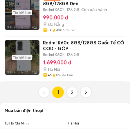
8GB/128GB Đen
Redmi K60E
128 GB
Còn bảo hành
Tin hết hạn
990.000 đ
Đà Nẵng
3 tháng trước
4
5.0
4306
đã bán
Redmi K60e 8GB/128GB Quốc Tế CÓ
COD - GÓP
Redmi K60E
128 GB
Tin hết hạn
1.699.000 đ
Hà Nội
3 tháng trước
6
4.5
126
đã bán
1
2
Mua bán điện thoại
Tp Hồ Chí Minh
Hà Nội