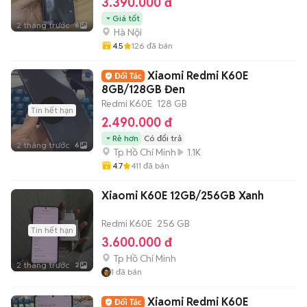
3.390.000 đ
Giá tốt
2 tháng trước
6
Hà Nội
4.5
126
đã bán
Xiaomi Redmi K60E
8GB/128GB Đen
Redmi K60E
128 GB
Tin hết hạn
2.490.000 đ
Rẻ hơn
Có đổi trả
2 tháng trước
6
Tp Hồ Chí Minh
1.1K
4.7
411
đã bán
Xiaomi K60E 12GB/256GB Xanh
Redmi K60E
256 GB
Tin hết hạn
3.600.000 đ
Tp Hồ Chí Minh
2 tháng trước
2
1
đã bán
Xiaomi Redmi K60E