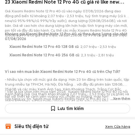
23 Xiaomi Redmi Note 12 Pro 4G cũ giá rẻ like new chính hãng đang bán 08/2026
Giá Xiaomi Redmi Note 12 Pro 4G cũ vào ngày 07/08/2026 đang dao
động phổ biến từ khoảng 2,07 triệu - 2,53 triệu, tuỳ tình trạng máy (cũ like
new/cũ 95%-98%/cũ 99%/trầy xước), dung lượng (128GB/256GB), và nơi
bán. Giá sẽ cao hơn cho dung lượng lớn hơn hoặc tình trạng máy còn mới,
pin tốt và đầy đủ bảo hành. Cụ thể các mẫu Xiaomi Redmi Note 12 Pro 4G
Khoảng giá Xiaomi Redmi Note 12 Pro 4G cũ theo dung lượng cập nhật
128GB cũ 99% có giá từ 2 triệu, và bản 256GB cũ 99% có giá từ 2,3 triệu.
07/08/2026
Xiaomi Redmi Note 12 Pro 4G 128 GB cũ
: 2,07 triệu - 2,53 triệu
Xiaomi Redmi Note 12 Pro 4G 256 GB cũ
: 2,3 triệu - 2,81 triệu
Vì sao nên mua bán Xiaomi Redmi Note 12 Pro 4G cũ trên Chợ Tốt?
- Nhiều lựa chọn với mức giá đa dạng: Hơn 23 tin đăng trên toàn quốc, tập
trung nhiều tại TP.HCM, Hà Nội, Đà Nẵng… với đầy đủ phiên bản 128GB,
256GB và các màu Xanh Ánh Sao, Xám Khoáng Thạch, Trắng Cực Bắc,
- Vẫn là lựa chọn nên mua năm 2026: Xiaomi Redmi Note 12 Pro 4G cũ nổi
Xanh Băng Giá. Giá tham khảo khoảng 2,07 triệu - 2,53 triệu từ cá nhân và
bật với thiết kế cạnh viền vuông vức chuẩn xu hướng, màn hình 6.67 inch
cửa hàng uy tín; người mua Xiaomi Redmi Note 12 Pro 4G cũ có thể trao
...Xem thêm
AMOLED 120Hz, hỗ trợ Dolby Vision cực đã mắt, hiệu năng bền bỉ quen
đổi trực tiếp để chốt mức giá phù hợp ngân sách.
thuộc từ chip Snapdragon 732G xử lý gọn gàng đa nhiệm, cụm camera
Lưu tìm kiếm
108MP xuất sắc trong phân khúc, cùng viên pin 5000mAh sạc siêu tốc 67W.
mang lại trải nghiệm cận cao cấp vô cùng ổn định với mức giá vô cùng hợp
lý.
Siêu thị điện tử
Xem Cửa hàng