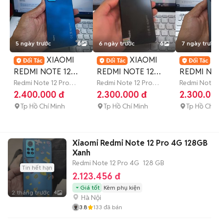
5 ngày trước
6
6 ngày trước
6
7 ngày trước
XIAOMI
XIAOMI
X
REDMI NOTE 12
REDMI NOTE 12
REDMI NOT
PRO 8GB/256GB
Redmi Note 12 Pro
PRO 8GB.128GB
Redmi Note 12 Pro
PRO 8/12
Redmi Note 1
4G
256 GB
4G
128 GB
4G
128 GB
2.400.000 đ
2.300.000 đ
2.300.00
SNAP 732G MƯỢT
SNAP 732G MỚI99
732G FULL
Tp Hồ Chí Minh
Tp Hồ Chí Minh
Tp Hồ Chí 
Xiaomi Redmi Note 12 Pro 4G 128GB
Xanh
Redmi Note 12 Pro 4G
128 GB
Tin hết hạn
2.123.456 đ
Giá tốt
Kèm phụ kiện
2 tháng trước
4
Hà Nội
3.8
133
đã bán