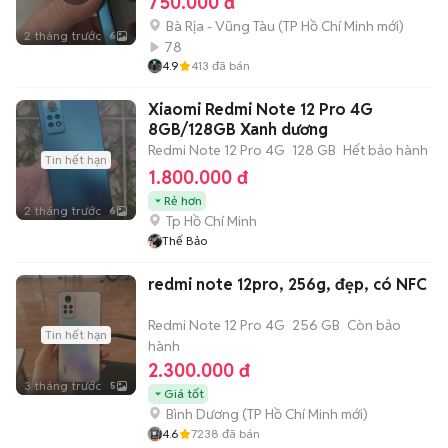
750.000 đ
Bà Rịa - Vũng Tàu
(
TP Hồ Chí Minh
mới)
2 tháng trước
6
78
4.9
413
đã bán
Xiaomi Redmi Note 12 Pro 4G
8GB/128GB Xanh dương
Redmi Note 12 Pro 4G
128 GB
Hết bảo hành
Tin hết hạn
1.800.000 đ
Rẻ hơn
2 tháng trước
6
Tp Hồ Chí Minh
Thế Bảo
redmi note 12pro, 256g, đẹp, có NFC
Redmi Note 12 Pro 4G
256 GB
Còn bảo
Tin hết hạn
hành
2.300.000 đ
3 tháng trước
5
Giá tốt
Bình Dương
(
TP Hồ Chí Minh
mới)
4.6
7238
đã bán