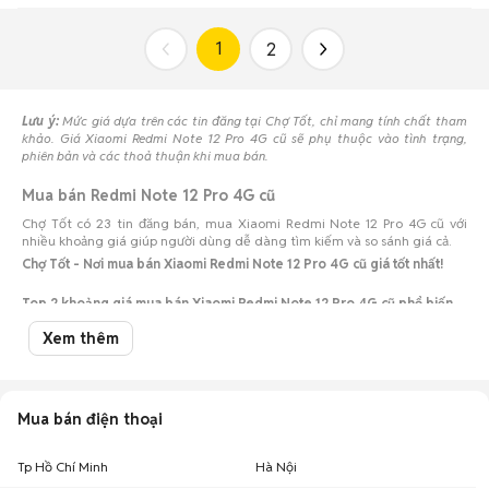
1
2
Lưu ý:
Mức giá dựa trên các tin đăng tại Chợ Tốt, chỉ mang tính chất tham
khảo. Giá Xiaomi Redmi Note 12 Pro 4G cũ sẽ phụ thuộc vào tình trạng,
phiên bản và các thoả thuận khi mua bán.
Mua bán Redmi Note 12 Pro 4G cũ
Chợ Tốt có 23 tin đăng bán, mua Xiaomi Redmi Note 12 Pro 4G cũ với
nhiều khoảng giá giúp người dùng dễ dàng tìm kiếm và so sánh giá cả.
Chợ Tốt - Nơi mua bán Xiaomi Redmi Note 12 Pro 4G cũ giá tốt nhất!
Top 2 khoảng giá mua bán Xiaomi Redmi Note 12 Pro 4G cũ phổ biến
nhất
Xem thêm
Xiaomi Redmi Note 12 Pro 4G giá 2 - 3 triệu
: 13 điện thoại
Xiaomi Redmi Note 12 Pro 4G giá dưới 2 triệu
: 11 điện thoại
Mua bán điện thoại
Nên mua Xiaomi Redmi Note 12 Pro 4G cũ bao nhiêu GB?
Tùy vào tần suất quay chụp, bạn nên cân nhắc kỹ mức dung lượng của
Tp Hồ Chí Minh
Hà Nội
Xiaomi Redmi Note 12 Pro 4G cũ để tránh tình trạng đầy bộ nhớ sau này.