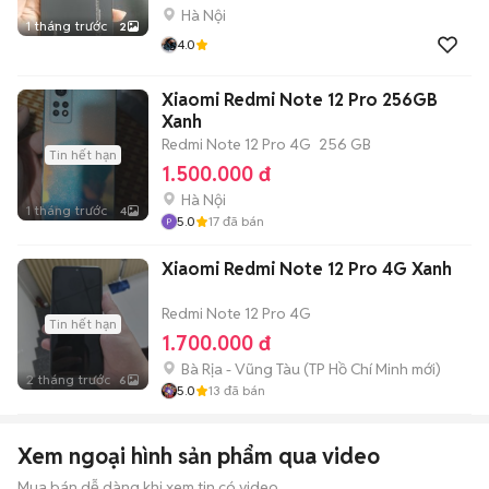
Hà Nội
1 tháng trước
2
4.0
Xiaomi Redmi Note 12 Pro 256GB
Xanh
Redmi Note 12 Pro 4G
256 GB
Tin hết hạn
1.500.000 đ
Hà Nội
1 tháng trước
4
5.0
17
đã bán
Xiaomi Redmi Note 12 Pro 4G Xanh
Redmi Note 12 Pro 4G
Tin hết hạn
1.700.000 đ
Bà Rịa - Vũng Tàu
(
TP Hồ Chí Minh
mới)
2 tháng trước
6
5.0
13
đã bán
Xem ngoại hình sản phẩm qua video
Mua bán dễ dàng khi xem tin có video