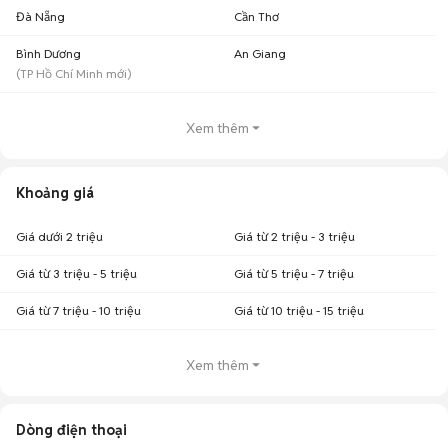
Xiaomi Redmi Note 12 Pro 4G 128GB cũ
: Phù hợp cho người dùng ưu
Đà Nẵng
Cần Thơ
tiên tiêu chí tiết kiệm, chủ yếu dùng các tác vụ cơ bản và lưu trữ đám
mây.
Bình Dương
An Giang
Xiaomi Redmi Note 12 Pro 4G 256GB cũ
: Phù hợp cho đa số người
(
TP Hồ Chí Minh
mới)
dùng phổ thông, cho phép cài đặt nhiều ứng dụng và lưu video độ
phân giải cao.
Xem thêm
Khoảng giá
Giá dưới 2 triệu
Giá từ 2 triệu - 3 triệu
Giá từ 3 triệu - 5 triệu
Giá từ 5 triệu - 7 triệu
Giá từ 7 triệu - 10 triệu
Giá từ 10 triệu - 15 triệu
Xem thêm
Dòng điện thoại