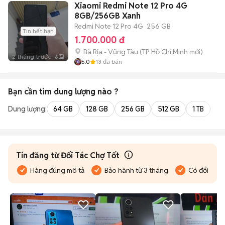
Xiaomi Redmi Note 12 Pro 4G
8GB/256GB Xanh
Redmi Note 12 Pro 4G
256 GB
Tin hết hạn
1.700.000 đ
Bà Rịa - Vũng Tàu
(
TP Hồ Chí Minh
mới)
2 tháng trước
6
5.0
13
đã bán
Bạn cần tìm
dung lượng
nào ?
Dung lượng:
64 GB
128 GB
256 GB
512 GB
1 TB
2 
Tin đăng từ Đối Tác Chợ Tốt
Hàng đúng mô tả
Bảo hành từ 3 tháng
Có đổi trả