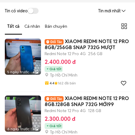
Tin có video
Tin mới nhất
Tất cả
Cá nhân
Bán chuyên
XIAOMI REDMI NOTE 12 PRO
8GB/256GB SNAP 732G MƯỢT
Redmi Note 12 Pro 4G
256 GB
2.400.000 đ
Giá tốt
5 ngày trước
6
Tp Hồ Chí Minh
4.4
162
đã bán
XIAOMI REDMI NOTE 12 PRO
8GB.128GB SNAP 732G MỚI99
Redmi Note 12 Pro 4G
128 GB
2.300.000 đ
Giá tốt
6 ngày trước
6
Tp Hồ Chí Minh