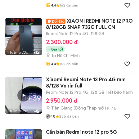
4.4
162
đã bán
XIAOMI REDMI NOTE 12 PRO
8/128GB SNAP 732G FULL CN
Redmi Note 12 Pro 4G
128 GB
2.300.000 đ
Giá tốt
1 tuần trước
6
Tp Hồ Chí Minh
4.4
162
đã bán
Xiaomi Redmi Note 13 Pro 4G ram
8/128 Vn rin full
Redmi Note 12 Pro 4G
128 GB
Hết bảo hành
2.950.000 đ
Tiền Giang
(
Đồng Tháp
mới)
45
1 tuần trước
6
4.8
236
đã bán
Cấn bán Redmi note 12 pro 5G