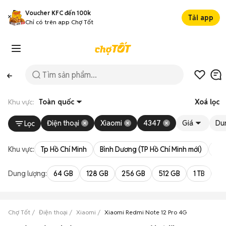
Voucher KFC đến 100k
Tải app
Chỉ có trên app Chợ Tốt
Khu vực:
Toàn quốc
Xoá lọc
Điện thoại
Xiaomi
4347
Giá
Du
Lọc
Khu vực:
Tp Hồ Chí Minh
Bình Dương (TP Hồ Chí Minh mới)
Bà 
Dung lượng:
64 GB
128 GB
256 GB
512 GB
1 TB
2 
Chợ Tốt
Điện thoại
Xiaomi
Xiaomi Redmi Note 12 Pro 4G