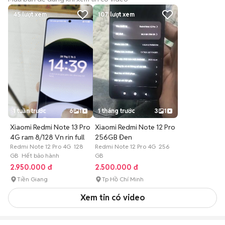
45
lượt xem
107
lượt xem
1 tuần trước
6
1
1 tháng trước
3
1
Xiaomi Redmi Note 13 Pro
Xiaomi Redmi Note 12 Pro
4G ram 8/128 Vn rin full
256GB Đen
Redmi Note 12 Pro 4G 128
Redmi Note 12 Pro 4G 256
GB Hết bảo hành
GB
2.950.000 đ
2.500.000 đ
Tiền Giang
Tp Hồ Chí Minh
Xem tin có video