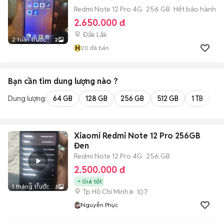
Redmi Note 12 Pro 4G
256 GB
Hết bảo hành
2.650.000 đ
Đắk Lắk
2 tuần trước
2
H
20
đã bán
Bạn cần tìm
dung lượng
nào ?
Dung lượng:
64 GB
128 GB
256 GB
512 GB
1 TB
2 
Xiaomi Redmi Note 12 Pro 256GB
Đen
Redmi Note 12 Pro 4G
256 GB
2.500.000 đ
Giá tốt
1 tháng trước
3
Tp Hồ Chí Minh
107
Nguyễn Phục