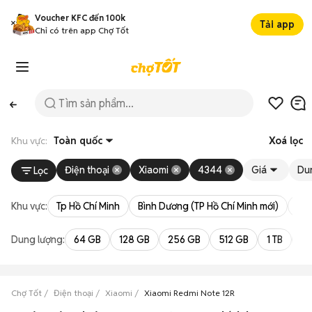
Voucher KFC đến 100k
Tải app
Chỉ có trên app Chợ Tốt
Khu vực:
Toàn quốc
Xoá lọc
Điện thoại
Xiaomi
4344
Giá
Du
Lọc
Khu vực:
Tp Hồ Chí Minh
Bình Dương (TP Hồ Chí Minh mới)
Bà 
Dung lượng:
64 GB
128 GB
256 GB
512 GB
1 TB
2 
Chợ Tốt
Điện thoại
Xiaomi
Xiaomi Redmi Note 12R