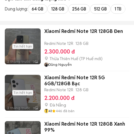
Dung lượng:
64 GB
128 GB
256 GB
512 GB
1 TB
2 
Xiaomi Redmi Note 12R 128GB Đen
Redmi Note 12R
128 GB
Tin hết hạn
2.300.000 đ
Thừa Thiên Huế
(
TP Huế
mới)
2 tháng trước
3
Dũng Nguyễn
Xiaomi Redmi Note 12R 5G
6GB/128GB Bạc
Redmi Note 12R
128 GB
Tin hết hạn
2.200.000 đ
Đà Nẵng
2 tháng trước
3
T
4.1
446
đã bán
Xiaomi Redmi Note 12R 128GB Xanh
99%