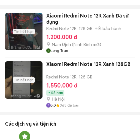
Xiaomi Redmi Note 12R Xanh Đã sử
dụng
Redmi Note 12R
128 GB
Hết bảo hành
Tin hết hạn
1.200.000 đ
Nam Định
(
Ninh Bình
mới)
3 tháng trước
3
Long Tran
Xiaomi Redmi Note 12R Xanh 128GB
Redmi Note 12R
128 GB
Tin hết hạn
1.550.000 đ
Rẻ hơn
3 tháng trước
6
Hà Nội
5.0
365
đã bán
Các dịch vụ và tiện ích