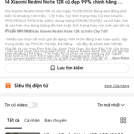
14 Xiaomi Redmi Note 12R cũ đẹp 99% chính hãng giá rẻ đang bán 08/2026
Giá Xiaomi Redmi Note 12R cũ vào ngày 10/08/2026 đang dao động phổ
biến từ khoảng 1,44 triệu - 1,76 triệu, tuỳ tình trạng máy (cũ like new/cũ
95%-98%/cũ 99%/trầy xước), dung lượng (128GB/256GB), và nơi bán. Giá
sẽ cao hơn cho dung lượng lớn hơn hoặc tình trạng máy còn mới, pin tốt và
đầy đủ bảo hành.
Vì sao nên mua bán Xiaomi Redmi Note 12R cũ trên Chợ Tốt?
- Nhiều lựa chọn với mức giá đa dạng: Hơn 14 tin đăng trên toàn quốc, tập
trung nhiều tại TP.HCM, Hà Nội, Đà Nẵng… với đầy đủ phiên bản 128GB,
256GB và các màu Đen Bán Dạ, Xanh Thời Gian, Ảo Ảnh Bầu Trời. Giá tham
- Vẫn là lựa chọn nên mua năm 2026: Xiaomi Redmi Note 12R cũ nổi bật với
khảo khoảng 1,44 triệu - 1,76 triệu từ cá nhân và cửa hàng uy tín; người
màn hình 6.79 inch 90Hz siêu lớn, chip Snapdragon 4 Gen 2 tiến trình 4nm
mua Xiaomi Redmi Note 12R cũ có thể trao đổi trực tiếp để chốt mức giá
...Xem thêm
hiện đại, hệ thống camera kép 50MP có AI làm đẹp tự nhiên, cùng viên pin
phù hợp ngân sách.
5000mAh, mang lại trải nghiệm thiết kế đẹp và cấu hình mới mẻ với mức
Lưu tìm kiếm
giá vô cùng hợp lý.
Siêu thị điện tử
Xem Cửa hàng
Tin có video
Tin mới nhất
Tất cả
Cá nhân
Bán chuyên