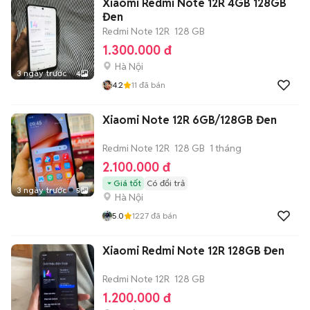
Xiaomi Redmi Note 12R 4GB 128GB
Đen
Redmi Note 12R
128 GB
1.300.000 đ
Hà Nội
3 ngày trước
4
4.2
11
đã bán
Xiaomi Note 12R 6GB/128GB Đen
Redmi Note 12R
128 GB
1 tháng
2.100.000 đ
Giá tốt
Có đổi trả
3 ngày trước
5
Hà Nội
5.0
1227
đã bán
Xiaomi Redmi Note 12R 128GB Đen
Redmi Note 12R
128 GB
1.200.000 đ