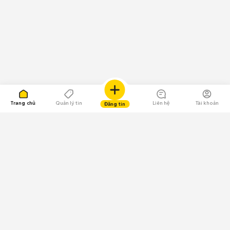
Trang chủ
Quản lý tin
Liên hệ
Tài khoản
Đăng tin
109.000 Bình chọn
Tải ứng dụng Chợ Tốt