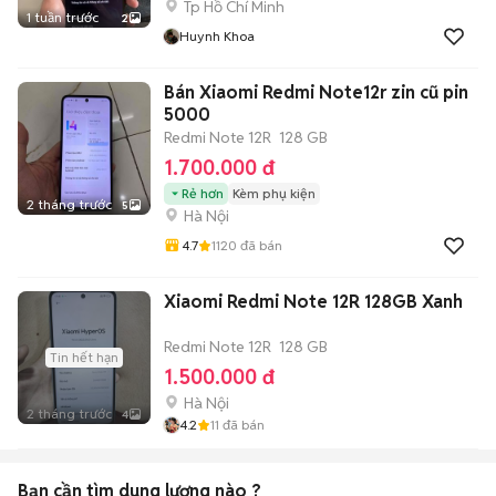
Tp Hồ Chí Minh
1 tuần trước
2
Huynh Khoa
Bán Xiaomi Redmi Note12r zin cũ pin
5000
Redmi Note 12R
128 GB
1.700.000 đ
Rẻ hơn
Kèm phụ kiện
2 tháng trước
5
Hà Nội
4.7
1120
đã bán
Xiaomi Redmi Note 12R 128GB Xanh
Redmi Note 12R
128 GB
Tin hết hạn
1.500.000 đ
Hà Nội
2 tháng trước
4
4.2
11
đã bán
Bạn cần tìm
dung lượng
nào ?