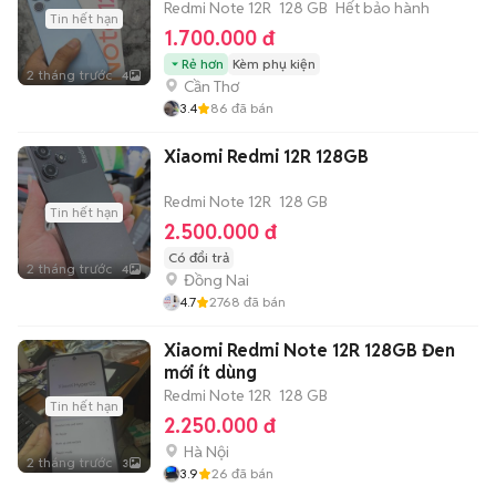
Redmi Note 12R
128 GB
Hết bảo hành
Tin hết hạn
1.700.000 đ
Rẻ hơn
Kèm phụ kiện
2 tháng trước
4
Cần Thơ
3.4
86
đã bán
Xiaomi Redmi 12R 128GB
Redmi Note 12R
128 GB
Tin hết hạn
2.500.000 đ
Có đổi trả
2 tháng trước
4
Đồng Nai
4.7
2768
đã bán
Xiaomi Redmi Note 12R 128GB Đen
mới ít dùng
Redmi Note 12R
128 GB
Tin hết hạn
2.250.000 đ
Hà Nội
2 tháng trước
3
3.9
26
đã bán