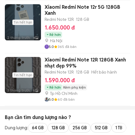
Xiaomi Redmi Note 12r 5G 128GB
Xanh
Redmi Note 12R
128 GB
Tin hết hạn
1.650.000 đ
Rẻ hơn
2 tháng trước
4
Hà Nội
5.0
365
đã bán
Xiaomi Redmi Note 12R 128GB Xanh
nhạt đẹp 99%
Redmi Note 12R
128 GB
Hết bảo hành
Tin hết hạn
1.590.000 đ
Rẻ hơn
Kèm phụ kiện
3 tháng trước
5
Tp Hồ Chí Minh
5.0
60
đã bán
Bạn cần tìm
dung lượng
nào ?
Dung lượng:
64 GB
128 GB
256 GB
512 GB
1 TB
2 