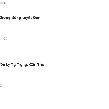
 bán
 Không đóng tuyết Đen
mới)
iền Lý Tự Trọng, Cần Thơ
i)