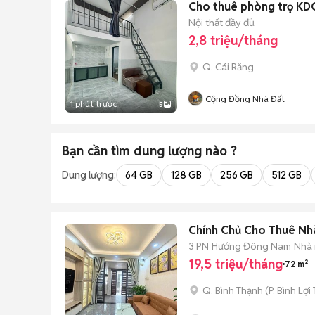
Cho thuê phòng trọ KD
Nội thất đầy đủ
2,8 triệu/tháng
Q. Cái Răng
Cộng Đồng Nhà Đất
1 phút trước
5
Bạn cần tìm
dung lượng
nào ?
Dung lượng:
64 GB
128 GB
256 GB
512 GB
Chính Chủ Cho Thuê Nhà
3 PN
Hướng Đông Nam
Nhà 
19,5 triệu/tháng
72 m²
Q. Bình Thạnh
(
P. Bình Lợi