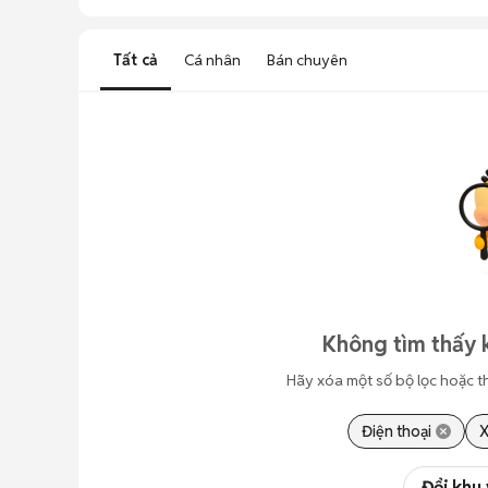
Tất cả
Cá nhân
Bán chuyên
Không tìm thấy 
Hãy xóa một số bộ lọc hoặc t
Điện thoại
X
Đổi khu