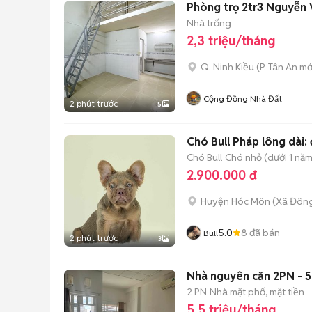
Phòng trọ 2tr3 Nguyễn 
Nhà trống
2,3 triệu/tháng
Q. Ninh Kiều
(
P. Tân An
mớ
Cộng Đồng Nhà Đất
2 phút trước
5
Chó Bull Pháp lông dài: 
Chó Bull
Chó nhỏ (dưới 1 năm
2.900.000 đ
Huyện Hóc Môn
(
Xã Đôn
5.0
8
đã bán
Bull
2 phút trước
3
Nhà nguyên căn 2PN - 5
2 PN
Nhà mặt phố, mặt tiền
5,5 triệu/tháng