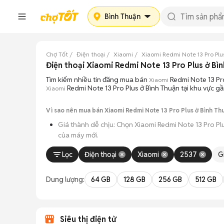
Bình Thuận
Chợ Tốt
Điện thoại
Xiaomi
Xiaomi Redmi Note 13 Pro Plu
Điện thoại Xiaomi Redmi Note 13 Pro Plus ở Bì
Tìm kiếm nhiều tin đăng mua bán
Redmi Note 13 Pr
Xiaomi
Redmi Note 13 Pro Plus ở Bình Thuận tại khu vực gầ
Xiaomi
Vì sao nên mua bán Xiaomi Redmi Note 13 Pro Plus ở Bình Thu
Giá thành dễ chịu: Chọn Xiaomi Redmi Note 13 Pro Pl
của máy mới.
Đa dạng người bán: Bạn có thể tìm Xiaomi Redmi Note
Lọc
Điện thoại
Xiaomi
2537
G
An tâm kiểm tra máy: Cơ chế mua bán hẹn gặp mặt gi
Dung lượng:
64 GB
128 GB
256 GB
512 GB
Tiết kiệm thời gian: Quy trình trao đổi trực tiếp, kh
Siêu thị điện tử