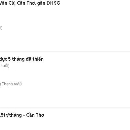
Văn Cừ, Cần Thơ, gần ĐH SG
i)
đực 5 tháng đã thiến
 tuổi)
g Thạnh
mới)
.5tr/tháng - Cần Thơ