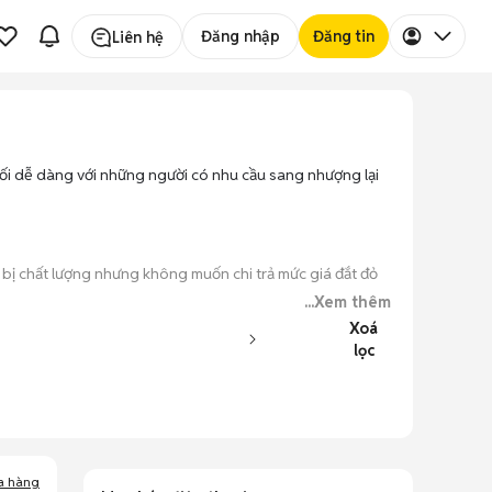
Đăng nhập
Đăng tin
Liên hệ
nối dễ dàng với những người có nhu cầu sang nhượng lại
 bị chất lượng nhưng không muốn chi trả mức giá đắt đỏ
...Xem thêm
Xoá
, với đầy đủ các phiên bản dung lượng và màu sắc.
lọc
o máy hoạt động ổn định.
 kiểm tra xong.
a hàng