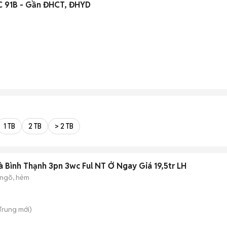
C 91B - Gần ĐHCT, ĐHYD
1 TB
2 TB
> 2 TB
 Bình Thạnh 3pn 3wc Ful NT Ở Ngay Giá 19,5tr LH
ngõ, hẻm
 Trung
mới)