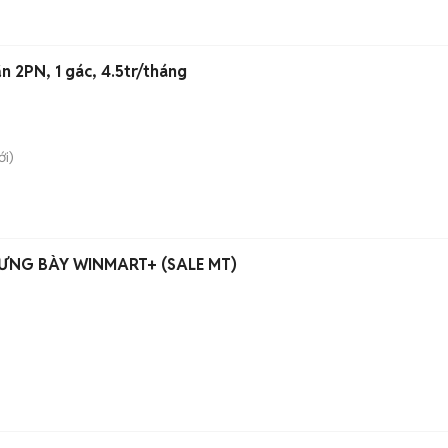
 2PN, 1 gác, 4.5tr/tháng
i)
ƯNG BÀY WINMART+ (SALE MT)