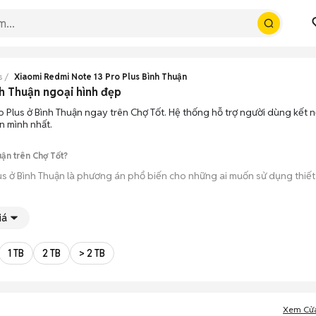
s
Xiaomi Redmi Note 13 Pro Plus Bình Thuận
nh Thuận ngoại hình đẹp
o Plus ở Bình Thuận ngay trên Chợ Tốt. Hệ thống hỗ trợ người dùng kết 
n mình nhất.
ận trên Chợ Tốt?
us ở Bình Thuận là phương án phổ biến cho những ai muốn sử dụng thiết
 13 Pro Plus ở Bình Thuận từ người dùng cá nhân thanh lý hoặc cửa hàng
iá
úp bạn trực tiếp cầm nắm, thử nghiệm các tính năng của máy để đảm bả
1 TB
2 TB
> 2 TB
ông qua các bước chờ đợi vận chuyển rườm rà, tiền trao cháo múc ngay khi
Xem Cử