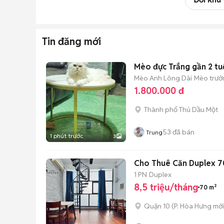
Tin đăng mới
Mèo đực Trắng gần 2 tu
Mèo Anh Lông Dài
Mèo trưởn
1.800.000 đ
Thành phố Thủ Dầu Một
53
đã bán
Trung
1 phút trước
3
Cho Thuê Căn Duplex 7
1 PN
Duplex
8,5 triệu/tháng
70 m²
Quận 10
(
P. Hòa Hưng
mới