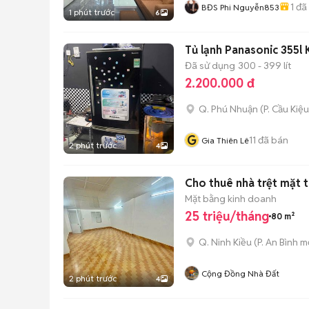
1
đã
BĐS Phi Nguyễn853
1 phút trước
6
Tủ lạnh Panasonic 355l
Đã sử dụng
300 - 399 lít
2.200.000 đ
Q. Phú Nhuận
(
P. Cầu Kiệu
G
11
đã bán
Gia Thiên Lê
2 phút trước
4
Cho thuê nhà trệt mặt t
Mặt bằng kinh doanh
25 triệu/tháng
80 m²
Q. Ninh Kiều
(
P. An Bình
mớ
Cộng Đồng Nhà Đất
2 phút trước
4