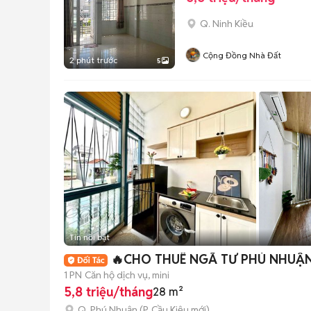
Q. Ninh Kiều
Cộng Đồng Nhà Đất
2 phút trước
5
Tin nổi bật
🔥CHO THUÊ NGÃ TƯ PHÚ NHUẬN
1 PN
Căn hộ dịch vụ, mini
5,8 triệu/tháng
28 m²
Q. Phú Nhuận
(
P. Cầu Kiệu
mới)