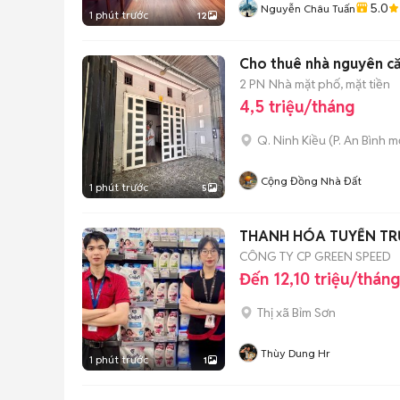
5.0
Nguyễn Châu Tuấn
1 phút trước
12
Cho thuê nhà nguyên căn
2 PN
Nhà mặt phố, mặt tiền
4,5 triệu/tháng
Q. Ninh Kiều
(
P. An Bình
mớ
Cộng Đồng Nhà Đất
1 phút trước
5
THANH HÓA TUYỂN TR
CÔNG TY CP GREEN SPEED
Đến 12,10 triệu/tháng
Thị xã Bỉm Sơn
Thùy Dung Hr
1 phút trước
1