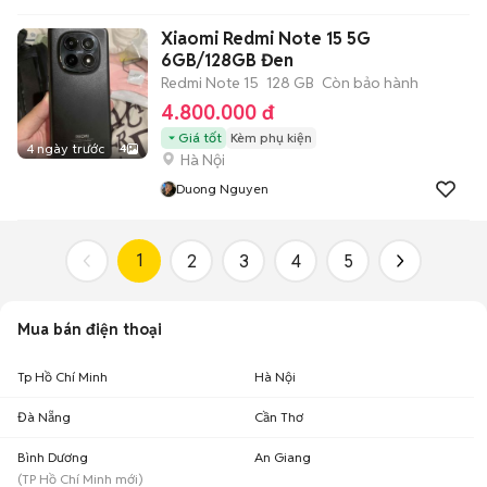
Xiaomi Redmi Note 15 5G
6GB/128GB Đen
Redmi Note 15
128 GB
Còn bảo hành
4.800.000 đ
Giá tốt
Kèm phụ kiện
4 ngày trước
4
Hà Nội
Duong Nguyen
1
2
3
4
5
Mua bán điện thoại
Tp Hồ Chí Minh
Hà Nội
Đà Nẵng
Cần Thơ
Bình Dương
An Giang
(
TP Hồ Chí Minh
mới)