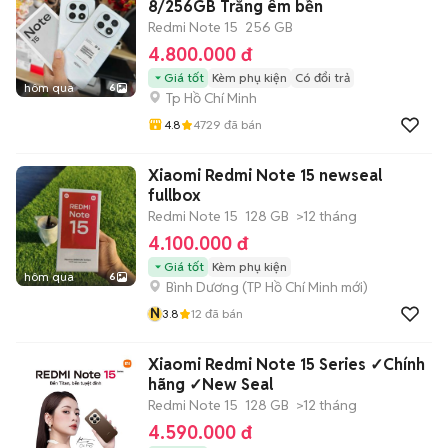
8/256GB Trắng êm bền
Redmi Note 15
256 GB
4.800.000 đ
Giá tốt
Kèm phụ kiện
Có đổi trả
hôm qua
6
Tp Hồ Chí Minh
4.8
4729
đã bán
Xiaomi Redmi Note 15 newseal
fullbox
Redmi Note 15
128 GB
>12 tháng
4.100.000 đ
Giá tốt
Kèm phụ kiện
hôm qua
6
Bình Dương
(
TP Hồ Chí Minh
mới)
N
3.8
12
đã bán
Xiaomi Redmi Note 15 Series ✓Chính
hãng ✓New Seal
Redmi Note 15
128 GB
>12 tháng
4.590.000 đ