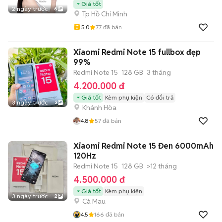
Giá tốt
2 ngày trước
6
Tp Hồ Chí Minh
5.0
77
đã bán
Xiaomi Redmi Note 15 fullbox đẹp
99%
Redmi Note 15
128 GB
3 tháng
4.200.000 đ
Giá tốt
Kèm phụ kiện
Có đổi trả
3 ngày trước
3
Khánh Hòa
4.8
57
đã bán
Xiaomi Redmi Note 15 Đen 6000mAh
120Hz
Redmi Note 15
128 GB
>12 tháng
4.500.000 đ
Giá tốt
Kèm phụ kiện
3 ngày trước
2
Cà Mau
4.5
166
đã bán