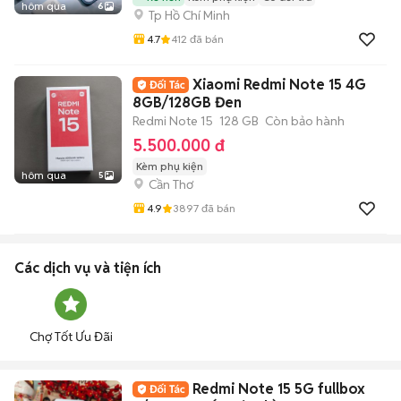
hôm qua
6
Tp Hồ Chí Minh
4.7
412
đã bán
Xiaomi Redmi Note 15 4G
8GB/128GB Đen
Redmi Note 15
128 GB
Còn bảo hành
5.500.000 đ
Kèm phụ kiện
hôm qua
5
Cần Thơ
4.9
3897
đã bán
Các dịch vụ và tiện ích
Chợ Tốt Ưu Đãi
Redmi Note 15 5G fullbox