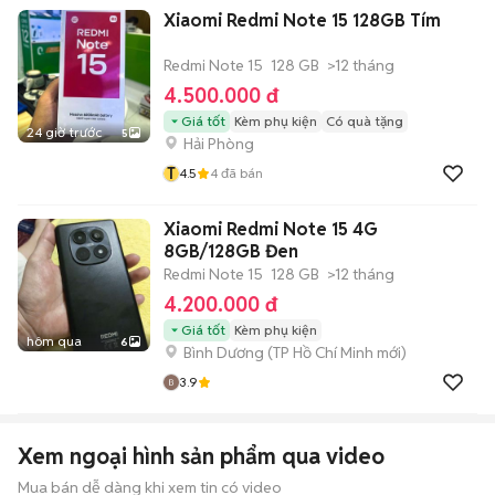
Xiaomi Redmi Note 15 128GB Tím
Redmi Note 15
128 GB
>12 tháng
4.500.000 đ
Giá tốt
Kèm phụ kiện
Có quà tặng
24 giờ trước
5
Hải Phòng
T
4.5
4
đã bán
Xiaomi Redmi Note 15 4G
8GB/128GB Đen
Redmi Note 15
128 GB
>12 tháng
4.200.000 đ
Giá tốt
Kèm phụ kiện
hôm qua
6
Bình Dương
(
TP Hồ Chí Minh
mới)
3.9
Xem ngoại hình sản phẩm qua video
Mua bán dễ dàng khi xem tin có video