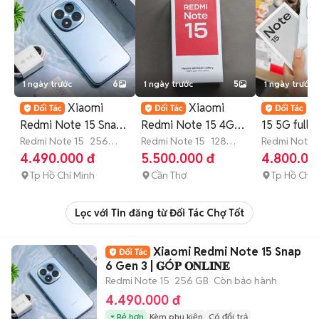
1 ngày trước
6
1 ngày trước
5
1 ngày trước
Xiaomi
Xiaomi
R
Redmi Note 15 Snap
Redmi Note 15 4G
15 5G fullb
6 Gen 3 | 𝐆Ó𝐏
Redmi Note 15
256
8GB/128GB Đen
Redmi Note 15
128
8/256GB T
Redmi Note 
GB
Còn bảo hành
GB
Còn bảo hành
4.490.000 đ
5.500.000 đ
4.800.00
𝐎𝐍𝐋𝐈𝐍𝐄
bền
Tp Hồ Chí Minh
Cần Thơ
Tp Hồ Chí 
Lọc với Tin đăng từ Đối Tác Chợ Tốt
Xiaomi Redmi Note 15 Snap
6 Gen 3 | 𝐆Ó𝐏 𝐎𝐍𝐋𝐈𝐍𝐄
Redmi Note 15
256 GB
Còn bảo hành
4.490.000 đ
Rẻ hơn
Kèm phụ kiện
Có đổi trả