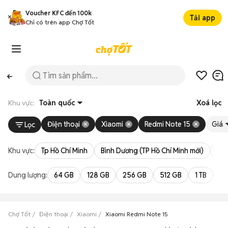
Voucher KFC đến 100k
Tải app
Chỉ có trên app Chợ Tốt
Khu vực:
Toàn quốc
Xoá lọc
Điện thoại
Xiaomi
Redmi Note 15
Giá
Lọc
Khu vực:
Tp Hồ Chí Minh
Bình Dương (TP Hồ Chí Minh mới)
Bà 
Dung lượng:
64 GB
128 GB
256 GB
512 GB
1 TB
2 
Chợ Tốt
Điện thoại
Xiaomi
Xiaomi Redmi Note 15