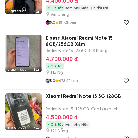
4.400.000 đ
Giá tốt
Kèm phụ kiện
Có đổi trả
5 giờ trước
5
An Giang
5.0
151
đã bán
E pass Xiaomi Redmi Note 15
8GB/256GB Xám
Redmi Note 15
256 GB
3 tháng
4.700.000 đ
Giá tốt
5 giờ trước
6
Hà Nội
5.0
673
đã bán
Xiaomi Redmi Note 15 5G 128GB
Redmi Note 15
128 GB
Còn bảo hành
4.500.000 đ
Giá tốt
Kèm phụ kiện
6 giờ trước
4
Đà Nẵng