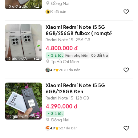
Đồng Nai
10 giờ trước
4
b
19
đã bán
Xiaomi Redmi Note 15 5G
8GB/256GB fulbox ( romqtế
Redmi Note 15
256 GB
4.800.000 đ
Giá tốt
Kèm phụ kiện
Có đổi trả
13 giờ trước
6
Tp Hồ Chí Minh
4.9
2070
đã bán
Xiaomi Redmi Note 15 5G
6GB/128GB Đen
Redmi Note 15
128 GB
4.290.000 đ
Giá tốt
22 giờ trước
5
Đồng Nai
4.9
527
đã bán