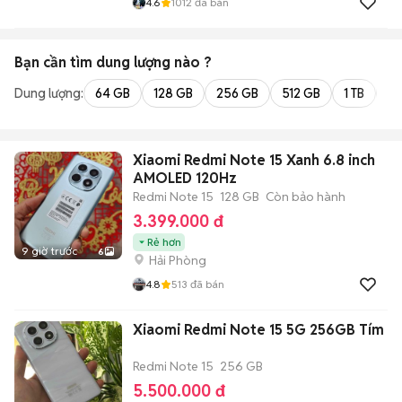
4.6
1012
đã bán
Bạn cần tìm
dung lượng
nào ?
Dung lượng:
64 GB
128 GB
256 GB
512 GB
1 TB
2 
Xiaomi Redmi Note 15 Xanh 6.8 inch
AMOLED 120Hz
Redmi Note 15
128 GB
Còn bảo hành
3.399.000 đ
Rẻ hơn
9 giờ trước
6
Hải Phòng
4.8
513
đã bán
Xiaomi Redmi Note 15 5G 256GB Tím
Redmi Note 15
256 GB
5.500.000 đ