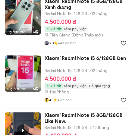
Xiaomi Redmi Note 15 8GB/128GB
Xanh dương
Redmi Note 15
128 GB
>12 tháng
4.500.000 đ
Giá tốt
Kèm phụ kiện
1 giờ trước
6
Tiền Giang
(
Đồng Tháp
mới)
5.0
440
đã bán
Xiaomi Redmi Note 15 6/128GB Đen
Redmi Note 15
128 GB
>12 tháng
4.500.000 đ
Giá tốt
Kèm phụ kiện
Có quà tặng
5 giờ trước
5
Hải Phòng
T
4.5
4
đã bán
Xiaomi Redmi Note 15 8GB/128GB
Like New.
Redmi Note 15
128 GB
7-12 tháng