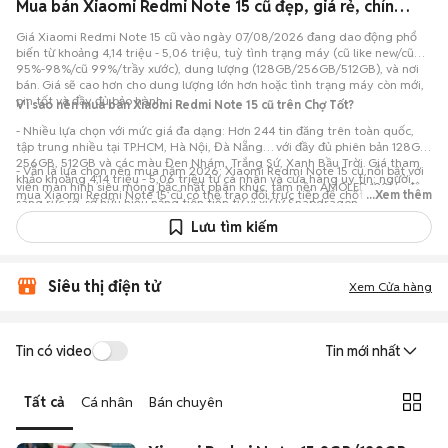
Mua bán Xiaomi Redmi Note 15 cũ đẹp, giá rẻ, chính hãng, có trả góp 0%
Giá Xiaomi Redmi Note 15 cũ vào ngày 07/08/2026 đang dao động phổ
biến từ khoảng 4,14 triệu - 5,06 triệu, tuỳ tình trạng máy (cũ like new/cũ
95%-98%/cũ 99%/trầy xước), dung lượng (128GB/256GB/512GB), và nơi
bán. Giá sẽ cao hơn cho dung lượng lớn hơn hoặc tình trạng máy còn mới,
pin tốt và đầy đủ bảo hành.
Vì sao nên mua bán Xiaomi Redmi Note 15 cũ trên Chợ Tốt?
- Nhiều lựa chọn với mức giá đa dạng: Hơn 244 tin đăng trên toàn quốc,
tập trung nhiều tại TP.HCM, Hà Nội, Đà Nẵng… với đầy đủ phiên bản 128GB,
256GB, 512GB và các màu Đen Nhám, Trắng Sứ, Xanh Bầu Trời. Giá tham
- Vẫn là lựa chọn nên mua năm 2026: Xiaomi Redmi Note 15 cũ nổi bật với
khảo khoảng 4,14 triệu - 5,06 triệu từ cá nhân và cửa hàng uy tín; người
viền màn hình siêu mỏng bậc nhất phân khúc, tấm nền AMOLED 120Hz độ
mua Xiaomi Redmi Note 15 cũ có thể trao đổi trực tiếp để chốt mức giá
...Xem thêm
sáng rực rỡ, sở hữu hiệu năng tiên tiến từ vi xử lý Snapdragon 6 Gen 3,
phù hợp ngân sách.
cụm camera cảm biến 50MP lớn thu sáng vượt trội, cùng viên pin khổng lồ
Lưu tìm kiếm
5500mAh, mang lại trải nghiệm toàn diện không khuyết điểm với mức giá
vô cùng hợp lý.
Siêu thị điện tử
Xem Cửa hàng
Tin có video
Tin mới nhất
Tất cả
Cá nhân
Bán chuyên