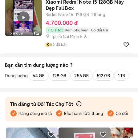
Xiaomi Redmi Note 15 128GB Máy
Đẹp Full Box
Redmi Note 15
128 GB
1 tháng
4.700.000 đ
Giá tốt
Kèm phụ kiện
Có đổi trả
hôm qua
5
Tp Hồ Chí Minh
6
K
89
đã bán
Bạn cần tìm
dung lượng
nào ?
Dung lượng:
64 GB
128 GB
256 GB
512 GB
1 TB
2 
Tin đăng từ Đối Tác Chợ Tốt
Hàng đúng mô tả
Bảo hành từ 3 tháng
Có đổi trả