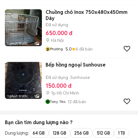
Góp
Chuồng chó Inox 750x480x450mm
Dày
Đã sử dụng
650.000 đ
Hà Nội
1 phút trước
1
p
5.0
6
đã bán
Phương
Bếp hồng ngoại Sunhouse
Đã sử dụng
Sunhouse
150.000 đ
Tp Hồ Chí Minh
1 phút trước
1
12
đã bán
Tony Tèo
Bạn cần tìm
dung lượng
nào ?
Dung lượng:
64 GB
128 GB
256 GB
512 GB
1 TB
2 