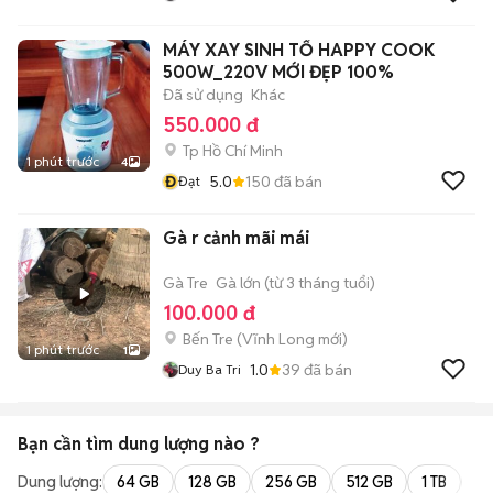
MÁY XAY SINH TỐ HAPPY COOK
500W_220V MỚI ĐẸP 100%
Đã sử dụng
Khác
550.000 đ
Tp Hồ Chí Minh
1 phút trước
4
Đ
5.0
150
đã bán
Đạt
Gà r cảnh mãi mái
Gà Tre
Gà lớn (từ 3 tháng tuổi)
100.000 đ
Bến Tre
(
Vĩnh Long
mới)
1 phút trước
1
1.0
39
đã bán
Duy Ba Tri
Bạn cần tìm
dung lượng
nào ?
Dung lượng:
64 GB
128 GB
256 GB
512 GB
1 TB
2 