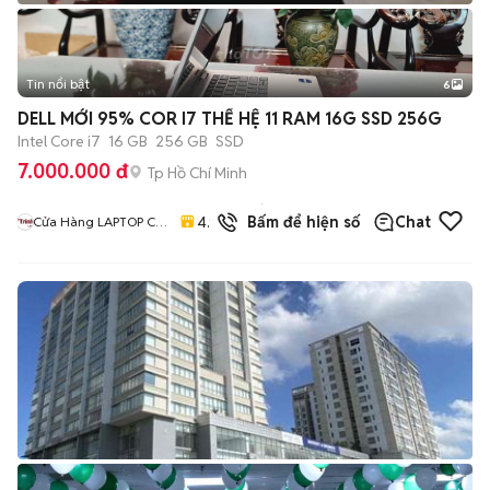
Tin nổi bật
6
+
2
DELL MỚI 95% COR I7 THẾ HỆ 11 RAM 16G SSD 256G
Intel Core i7
16 GB
256 GB
SSD
7.000.000 đ
Tp Hồ Chí Minh
46
đã
4.9
Bấm để hiện số
Chat
Cửa Hàng LAPTOP Cũ
bán
Giá Rẻ