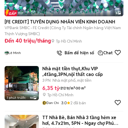
Tin nổi bật
6
+
2
[FE CREDIT] TUYỂN DỤNG NHÂN VIÊN KINH DOANH
VPBank SMBC - FE Credit (Công Ty Tài chính Ngân hàng Việt Nam
Thịnh Vượng SMBC)
Đến 40 triệu/tháng
Tp Hồ Chí Minh
Bấm để hiện số
Chat
Lê Minh
Nhà mặt tiền thụt,Khu VIP
,4tầng,3PN,nội thất cao cấp
3 PN
Nhà mặt phố, mặt tiền
6,35 tỷ
212 tr/m²
30 m²
Tp Hồ Chí Minh
1 phút trước
10
Đ
3.0
2
đã bán
Đan Chi
TT Nhà Bè, Bán Nhà 3 tầng hẻm xe
hơi, 4.7x21m, 5PN - Ngay chợ Phú