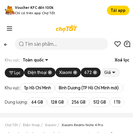
Voucher KFC đến 100k
Tải app
Chỉ có trên app Chợ Tốt
Khu vực:
Toàn quốc
Xoá lọc
Điện thoại
Xiaomi
672
Giá
Lọc
Khu vực:
Tp Hồ Chí Minh
Bình Dương (TP Hồ Chí Minh mới)
Bà 
Dung lượng:
64 GB
128 GB
256 GB
512 GB
1 TB
2 
Chợ Tốt
Điện thoại
Xiaomi
Xiaomi Redmi Note 4 Pro