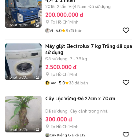
4,4*2*2 mlan
2018
2 tấn
Việt Nam
Đã sử dụng
200.000.000 đ
Tp Hồ Chí Minh
1 phút trước
5
5.0
8
đã bán
Vi
Máy giặt Electrolux 7 kg Trắng đã qua
sử dụng
Đã sử dụng
7 - 7.9 kg
2.500.000 đ
Tp Hồ Chí Minh
1 phút trước
4
D
5.0
33
đã bán
Dao
Cây Lộc Vừng Đỏ 27cm x 70cm
Đã sử dụng
Cây cảnh trong nhà
300.000 đ
Tp Hồ Chí Minh
1 phút trước
1
Cây Kiểng Giá Rẻ LT2