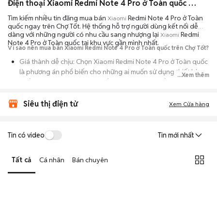
Điện thoại Xiaomi Redmi Note 4 Pro ở Toàn quốc ngoại hình đẹp
Tìm kiếm nhiều tin đăng mua bán
Redmi Note 4 Pro ở Toàn
Xiaomi
quốc ngay trên Chợ Tốt. Hệ thống hỗ trợ người dùng kết nối dễ
dàng với những người có nhu cầu sang nhượng lại
Redmi
Xiaomi
Note 4 Pro ở Toàn quốc tại khu vực gần mình nhất.
Vì sao nên mua bán Xiaomi Redmi Note 4 Pro ở Toàn quốc trên Chợ Tốt?
Giá thành dễ chịu: Chọn Xiaomi Redmi Note 4 Pro ở Toàn quốc
là phương án phổ biến cho những ai muốn sử dụng thiết bị
...Xem thêm
chất lượng nhưng không muốn chi trả mức giá đắt đỏ của máy
mới.
Siêu thị điện tử
Xem Cửa hàng
Đa dạng người bán: Bạn có thể tìm Xiaomi Redmi Note 4 Pro ở
Toàn quốc từ người dùng cá nhân thanh lý hoặc cửa hàng, với
đầy đủ các phiên bản dung lượng và màu sắc.
Tin có video
Tin mới nhất
An tâm kiểm tra máy: Cơ chế mua bán hẹn gặp mặt giúp bạn
trực tiếp cầm nắm, thử nghiệm các tính năng của máy để đảm
Tất cả
Cá nhân
Bán chuyên
bảo máy hoạt động ổn định.
Tiết kiệm thời gian: Quy trình trao đổi trực tiếp, không qua các
bước chờ đợi vận chuyển rườm rà, tiền trao cháo múc ngay khi
kiểm tra xong.