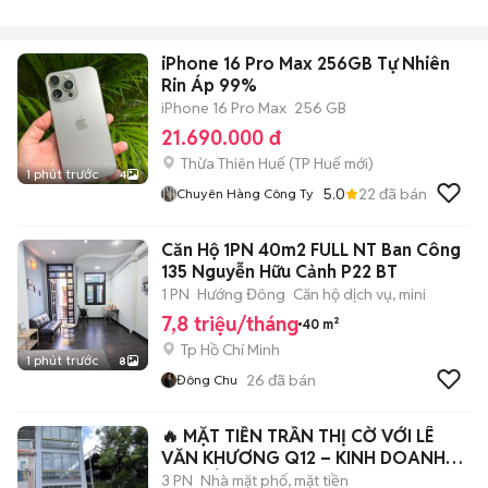
iPhone 16 Pro Max 256GB Tự Nhiên
Rin Áp 99%
iPhone 16 Pro Max
256 GB
21.690.000 đ
Thừa Thiên Huế
(
TP Huế
mới)
1 phút trước
4
5.0
22
đã bán
Chuyên Hàng Công Ty
Căn Hộ 1PN 40m2 FULL NT Ban Công
135 Nguyễn Hữu Cảnh P22 BT
1 PN
Hướng Đông
Căn hộ dịch vụ, mini
7,8 triệu/tháng
40 m²
Tp Hồ Chí Minh
1 phút trước
8
26
đã bán
Đông Chu
🔥 MẶT TIỀN TRẦN THỊ CỜ VỚI LÊ
VĂN KHƯƠNG Q12 – KINH DOANH
CỰC ĐỈNH
3 PN
Nhà mặt phố, mặt tiền