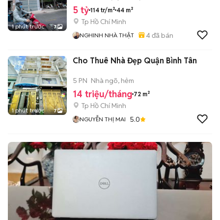
5 tỷ
114 tr/m²
44 m²
Tp Hồ Chí Minh
1 phút trước
7
4
đã bán
NGHINH NHÀ THẬT
Cho Thuê Nhà Đẹp Quận Bình Tân
5 PN
Nhà ngõ, hẻm
14 triệu/tháng
72 m²
Tp Hồ Chí Minh
1 phút trước
7
5.0
NGUYỄN THỊ MAI