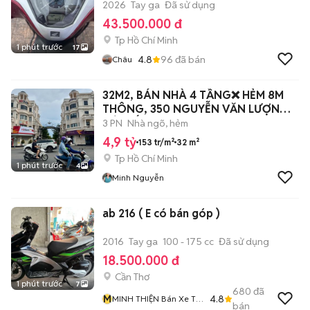
2026
Tay ga
Đã sử dụng
43.500.000 đ
Tp Hồ Chí Minh
1 phút trước
17
4.8
96
đã bán
Châu
32M2, BÁN NHÀ 4 TẦNG❌ HẺM 8M
THÔNG, 350 NGUYỄN VĂN LƯỢNG,
GÒ VẤP, 4.x
3 PN
Nhà ngõ, hẻm
4,9 tỷ
153 tr/m²
32 m²
Tp Hồ Chí Minh
1 phút trước
4
Minh Nguyễn
ab 216 ( E có bán góp )
2016
Tay ga
100 - 175 cc
Đã sử dụng
18.500.000 đ
Cần Thơ
1 phút trước
7
680
đã
M
4.8
MINH THIỆN Bán Xe Trả
bán