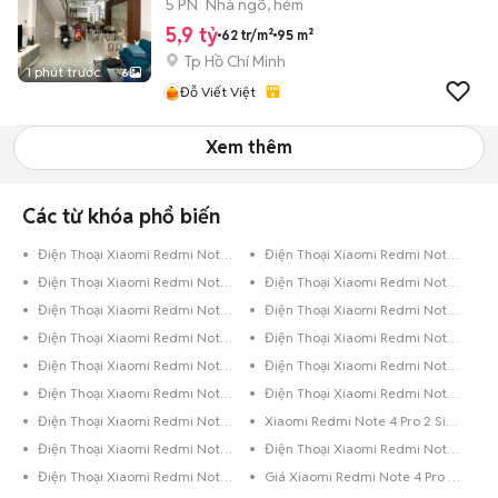
Xuân
5 PN
Nhà ngõ, hẻm
5,9 tỷ
62 tr/m²
95 m²
Tp Hồ Chí Minh
1 phút trước
6
Đỗ Viết Việt
Xem thêm
Các từ khóa phổ biến
Điện Thoại Xiaomi Redmi Note 4 Pro Đen
Điện Thoại Xiaomi Redmi Note 4 Pro 64GB Vàng Hồng
Điện Thoại Xiaomi Redmi Note 4 Pro 64GB Vàng
Điện Thoại Xiaomi Redmi Note 4 Pro 64GB Đen
Điện Thoại Xiaomi Redmi Note 4 Pro 64GB Bạc
Điện Thoại Xiaomi Redmi Note 4 Pro 32GB Xanh Dương
Điện Thoại Xiaomi Redmi Note 4 Pro 32GB Xám
Điện Thoại Xiaomi Redmi Note 4 Pro 32GB Vàng Hồng
Điện Thoại Xiaomi Redmi Note 4 Pro 32GB Vàng
Điện Thoại Xiaomi Redmi Note 4 Pro 32GB Trắng
Điện Thoại Xiaomi Redmi Note 4 Pro 32GB Đen Bóng
Điện Thoại Xiaomi Redmi Note 4 Pro 32GB Đen
Điện Thoại Xiaomi Redmi Note 4 Pro 32GB Bạc
Xiaomi Redmi Note 4 Pro 2 Sim Cũ
Điện Thoại Xiaomi Redmi Note 4 Pro 16GB Xám
Điện Thoại Xiaomi Redmi Note 4 Pro 16GB Vàng
Điện Thoại Xiaomi Redmi Note 4 Pro 16GB Bạc
Giá Xiaomi Redmi Note 4 Pro Cũ