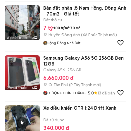
Bán đất phân lô Nam Hồng, Đông Anh
- 70m2 - Giá tốt
Đất thổ cư
7 tỷ
100 tr/m²
70 m²
Huyện Đông Anh
(
Xã Phúc Thịnh
mới)
6 phút trước
3
Cộng Đồng Nhà Đất
Samsung Galaxy A56 5G 256GB Đen
12GB
Galaxy A56
256 GB
6.660.000 đ
Q. Tân Phú
(
P. Tây Thạnh
mới)
7 phút trước
6
5.0
13
đã bán
DI ĐỘNG CHÍNH HÃNG
Xe điều khiển GTR 1:24 Drift Xanh
Đã sử dụng
340.000 đ