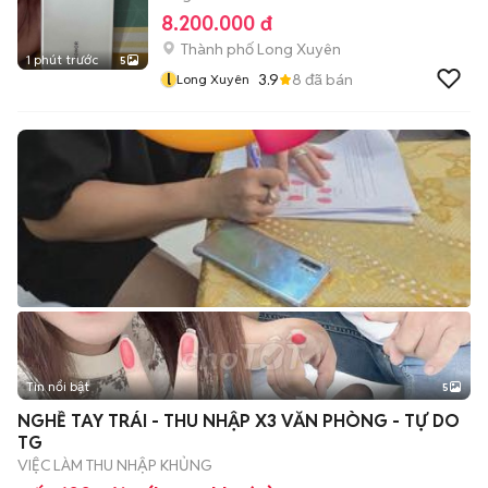
8.200.000 đ
Thành phố Long Xuyên
1 phút trước
5
l
3.9
8
đã bán
Long Xuyên
Tin nổi bật
5
NGHỀ TAY TRÁI - THU NHẬP X3 VĂN PHÒNG - TỰ DO
TG
VIỆC LÀM THU NHẬP KHỦNG