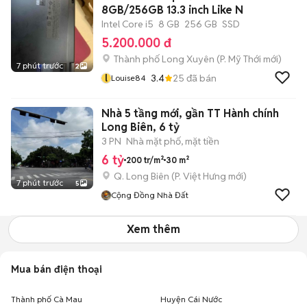
8GB/256GB 13.3 inch Like N
Intel Core i5
8 GB
256 GB
SSD
5.200.000 đ
Thành phố Long Xuyên
(
P. Mỹ Thới
mới)
7 phút trước
2
l
3.4
25
đã bán
Louise84
Nhà 5 tầng mới, gần TT Hành chính
Long Biên, 6 tỷ
3 PN
Nhà mặt phố, mặt tiền
6 tỷ
200 tr/m²
30 m²
Q. Long Biên
(
P. Việt Hưng
mới)
7 phút trước
5
Cộng Đồng Nhà Đất
Xem thêm
Mua bán điện thoại
Thành phố Cà Mau
Huyện Cái Nước