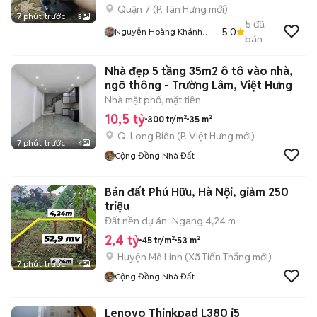
Quận 7
(
P. Tân Hưng
mới)
7 phút trước
5
5
đã
5.0
Nguyễn Hoàng Khánh
bán
Lâm
Nhà đẹp 5 tầng 35m2 ô tô vào nhà,
ngõ thông - Trường Lâm, Việt Hưng
Nhà mặt phố, mặt tiền
10,5 tỷ
300 tr/m²
35 m²
Q. Long Biên
(
P. Việt Hưng
mới)
7 phút trước
4
Cộng Đồng Nhà Đất
Bán đất Phú Hữu, Hà Nội, giảm 250
triệu
Đất nền dự án
Ngang 4,24 m
2,4 tỷ
45 tr/m²
53 m²
Huyện Mê Linh
(
Xã Tiến Thắng
mới)
7 phút trước
4
Cộng Đồng Nhà Đất
Lenovo Thinkpad L380 i5