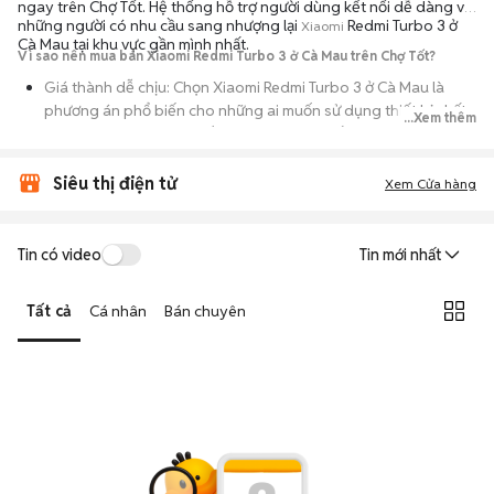
ngay trên Chợ Tốt. Hệ thống hỗ trợ người dùng kết nối dễ dàng với
những người có nhu cầu sang nhượng lại
Redmi Turbo 3 ở
Xiaomi
Cà Mau tại khu vực gần mình nhất.
Vì sao nên mua bán Xiaomi Redmi Turbo 3 ở Cà Mau trên Chợ Tốt?
Giá thành dễ chịu: Chọn Xiaomi Redmi Turbo 3 ở Cà Mau là
phương án phổ biến cho những ai muốn sử dụng thiết bị chất
...Xem thêm
lượng nhưng không muốn chi trả mức giá đắt đỏ của máy mới.
Đa dạng người bán: Bạn có thể tìm Xiaomi Redmi Turbo 3 ở Cà
Siêu thị điện tử
Xem Cửa hàng
Mau từ người dùng cá nhân thanh lý hoặc cửa hàng, với đầy đủ
các phiên bản dung lượng và màu sắc.
An tâm kiểm tra máy: Cơ chế mua bán hẹn gặp mặt giúp bạn
Tin có video
Tin mới nhất
trực tiếp cầm nắm, thử nghiệm các tính năng của máy để đảm
bảo máy hoạt động ổn định.
Tất cả
Cá nhân
Bán chuyên
Tiết kiệm thời gian: Quy trình trao đổi trực tiếp, không qua các
bước chờ đợi vận chuyển rườm rà, tiền trao cháo múc ngay khi
kiểm tra xong.