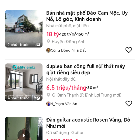
Bán nhà mặt phố Đào Cam Mộc, Uy
Nỗ, Lô góc, Kinh doanh
Nhà mặt phố, mặt tiền
18 tỷ
120 tr/m²
150 m²
Huyện Đông Anh
2 phút trước
3
Cộng Đồng Nhà Đất
duplex ban công full nội thất máy
giặt riêng siêu đẹp
Nội thất đầy đủ
6,5 triệu/tháng
30 m²
Q. Bình Thạnh
(
P. Bình Lợi Trung
mới)
4 phút trước
7
4_Phạm Văn An
Đàn guitar acoustic Rosen Vàng, Đỏ
Như mới
Đã sử dụng
Guitar