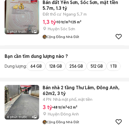
Bán đất Yên Sơn, Sóc Sơn, mặt tiền
5.7m, 1.3 tỷ
Đất thổ cư
Ngang 5,7 m
1,3 tỷ
10 tr/m²
125 m²
Huyện Sóc Sơn
5 phút trước
5
Cộng Đồng Nhà Đất
Bạn cần tìm
dung lượng
nào ?
Dung lượng:
64 GB
128 GB
256 GB
512 GB
1 TB
2 
Bán nhà 2 tầng Thư Lâm, Đông Anh,
62m2, 3 tỷ
4 PN
Nhà mặt phố, mặt tiền
3 tỷ
48 tr/m²
62 m²
Huyện Đông Anh
6 phút trước
4
Cộng Đồng Nhà Đất