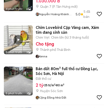
1.030.000 đ
Quận 7
(
P. Tân Hưng
mới)
4 phút trước
6
5
đã
5.0
Nguyễn Hoàng Khánh
bán
Lâm
Chim Lovebird Cặp Vàng cam, Xám
tím đang sinh sản
Chim Vẹt
Chim lớn (từ 3 tháng tuổi)
Cho tặng
Thành phố Thái Bình
5 phút trước
2
Kenna
Bán đất 80m² full thổ cư Đồng Lạc,
Sóc Sơn, Hà Nội
Đất thổ cư
2 tỷ
25 tr/m²
80 m²
Huyện Sóc Sơn
5 phút trước
3
Cộng Đồng Nhà Đất