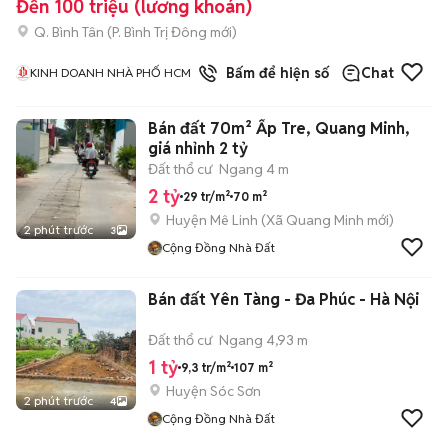
Đến 100 triệu (lương khoán)
Q. Bình Tân
(
P. Bình Trị Đông
mới)
1
đã bán
Bấm để hiện số
Chat
KINH DOANH NHÀ PHỐ HCM
Bán đất 70m² Ấp Tre, Quang Minh,
giá nhỉnh 2 tỷ
Đất thổ cư
Ngang 4 m
2 tỷ
29 tr/m²
70 m²
Huyện Mê Linh
(
Xã Quang Minh
mới)
2 phút trước
3
Cộng Đồng Nhà Đất
Bán đất Yên Tàng - Đa Phúc - Hà Nội
Đất thổ cư
Ngang 4,93 m
1 tỷ
9,3 tr/m²
107 m²
Huyện Sóc Sơn
2 phút trước
4
Cộng Đồng Nhà Đất