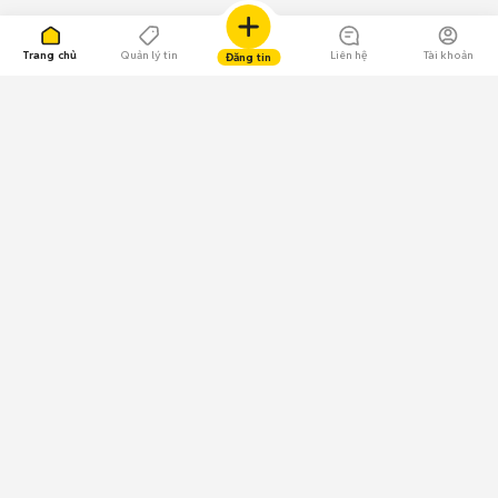
Trang chủ
Quản lý tin
Liên hệ
Tài khoản
Đăng tin
109.000 Bình chọn
Tải ứng dụng Chợ Tốt
Về Chợ Tốt
Quy chế sàn
Chính sách bảo mật
Giải quyết tranh chấp
CÔNG TY TNHH CHỢ TỐT - Người đại diện theo pháp luật:
Nguyễn Trọng Tấn; GPDKKD: 0312120782 do Sở KH & ĐT TP.HCM cấp ngày
11/01/2013;
GPMXH: 185/GP-BTTTT do Bộ Thông tin và Truyền thông
cấp ngày 09/07/2024 - Chịu trách nhiệm
nội dung: Trần Hoàng Ly.
Chính sách sử dụng