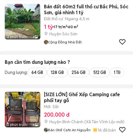
Bán đất 60m2 full thổ cư Bắc Phú, Sóc
Sơn, giá nhỉnh 1 tỷ
Đất thổ cư
Ngang 4,5 m
1 tỷ
17 tr/m²
60 m²
Huyện Sóc Sơn
2 phút trước
4
Cộng Đồng Nhà Đất
Bạn cần tìm
dung lượng
nào ?
Dung lượng:
64 GB
128 GB
256 GB
512 GB
1 TB
2 
[SIZE LỚN] Ghế Xếp Camping cafe
phối tay gỗ
Mới
Sắt
200.000 đ
Huyện Bình Chánh
(
Xã Tân Vĩnh Lộc
mới)
2 phút trước
5
16
đã bán
Bàn Ghế Cafe An Nguyễn