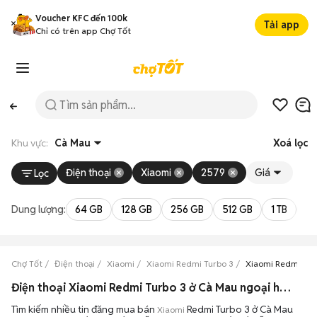
Voucher KFC đến 100k
Tải app
Chỉ có trên app Chợ Tốt
Khu vực:
Cà Mau
Xoá lọc
Điện thoại
Xiaomi
2579
Giá
Lọc
Dung lượng:
64 GB
128 GB
256 GB
512 GB
1 TB
2 
Chợ Tốt
Điện thoại
Xiaomi
Xiaomi Redmi Turbo 3
Xiaomi Redmi Tur
Điện thoại Xiaomi Redmi Turbo 3 ở Cà Mau ngoại hình đẹp
Tìm kiếm nhiều tin đăng mua bán
Redmi Turbo 3 ở Cà Mau
Xiaomi