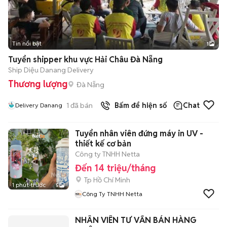
Tin nổi bật
1
Tuyển shipper khu vực Hải Châu Đà Nẵng
Ship Diệu Danang Delivery
Thương lượng
Đà Nẵng
1
đã bán
Bấm để hiện số
Chat
Delivery Danang
Tuyển nhân viên đứng máy in UV -
thiết kế cơ bản
Công ty TNHH Netta
Đến 14 triệu/tháng
Tp Hồ Chí Minh
1 phút trước
5
Công Ty TNHH Netta
NHÂN VIÊN TƯ VẤN BÁN HÀNG