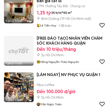
bán giá cắt lỗ
2 PN
Hướng Tây Bắc
Chung cư
1,25 tỷ
25 tr/m²
50 m²
Bình Dương
(
TP Hồ Chí Minh
mới)
1 phút trước
8
L
1
đã bán
Lê Tiến Huy
[FREE ĐÀO TẠO] NHÂN VIÊN CHĂM
SÓC KHÁCH HÀNG QUẬN
Đến 10 triệu/tháng
Tp Hồ Chí Minh
H
Hồng Nguyễn Thảo Nguyên
1 phút trước
[LÀM NGAY] NV PHỤC VỤ QUẬN 1
Mpa coffee
Đến 100.000 đ/giờ
Tp Hồ Chí Minh
1 phút trước
1
Trần Ngọc Toàn