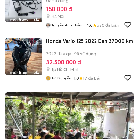
Đã sử dụng
150.000 đ
Hà Nội
1 phút trước
6
4.8
528
đã bán
Nguyễn Anh Thắng
Honda Vario 125 2022 Đen 27000 km
2022
Tay ga
Đã sử dụng
32.500.000 đ
Tp Hồ Chí Minh
1 phút trước
3
1.0
17
đã bán
Phú Nguyễn