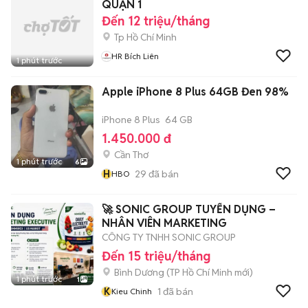
QUẬN 1
Đến 12 triệu/tháng
Tp Hồ Chí Minh
HR Bích Liên
1 phút trước
Apple iPhone 8 Plus 64GB Đen 98%
iPhone 8 Plus
64 GB
1.450.000 đ
Cần Thơ
1 phút trước
6
H
29
đã bán
HBO
🚀 SONIC GROUP TUYỂN DỤNG –
NHÂN VIÊN MARKETING
CÔNG TY TNHH SONIC GROUP
Đến 15 triệu/tháng
Bình Dương
(
TP Hồ Chí Minh
mới)
1 phút trước
1
K
1
đã bán
Kieu Chinh