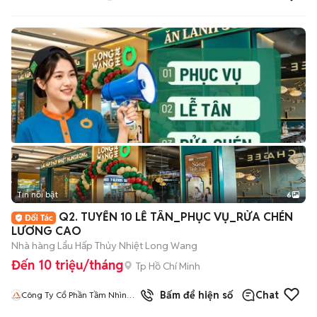
Tin nổi bật
6
+
2
Q2. TUYỂN 10 LỄ TÂN_PHỤC VỤ_RỬA CHÉN
LƯƠNG CAO
Nhà hàng Lẩu Hấp Thủy Nhiệt Long Wang
Đến 10 triệu/tháng
Tp Hồ Chí Minh
Bấm để hiện số
Chat
Công Ty Cổ Phần Tầm Nhìn
Quốc Tế Aladdin