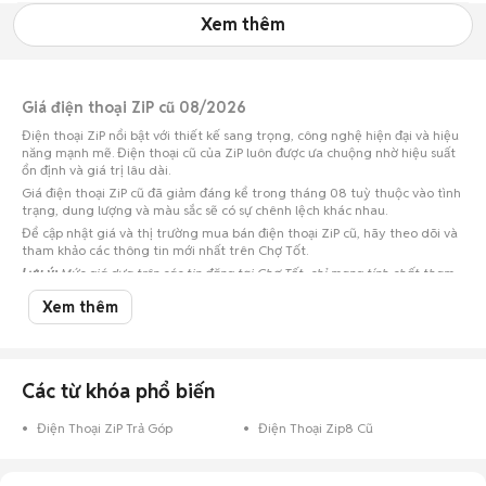
Xem thêm
Giá điện thoại ZiP cũ 08/2026
Điện thoại ZiP nổi bật với thiết kế sang trọng, công nghệ hiện đại và hiệu
năng mạnh mẽ. Điện thoại cũ của ZiP luôn được ưa chuộng nhờ hiệu suất
ổn định và giá trị lâu dài.
Giá điện thoại ZiP cũ đã giảm đáng kể trong tháng 08 tuỳ thuộc vào tình
trạng, dung lượng và màu sắc sẽ có sự chênh lệch khác nhau.
Để cập nhật giá và thị trường mua bán điện thoại ZiP cũ, hãy theo dõi và
tham khảo các thông tin mới nhất trên Chợ Tốt.
Lưu ý:
Mức giá dựa trên các tin đăng tại Chợ Tốt, chỉ mang tính chất tham
khảo. Giá điện thoại ZiP cũ sẽ phụ thuộc vào tình trạng, phiên bản và các
Xem thêm
thoả thuận khi mua bán.
Mua bán điện thoại ZiP cũ
Chợ Tốt có 0 tin đăng bán, mua điện thoại ZiP cũ với nhiều khoảng giá
Các từ khóa phổ biến
giúp người dùng dễ dàng tìm kiếm và so sánh giá cả.
Chợ Tốt - Nơi mua bán điện thoại ZiP cũ giá tốt nhất!
Điện Thoại ZiP Trả Góp
Điện Thoại Zip8 Cũ