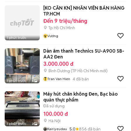
[KO CẦN KN] NHÂN VIÊN BÁN HÀNG
TP.HCM
Đến 9 triệu/tháng
Tp Hồ Chí Minh
v
Vương
1 phút trước
Dàn âm thanh Technics SU-A900 SB-
AA2 Đen
3.000.000 đ
Bình Dương
(
TP Hồ Chí Minh
mới)
T
4
đã bán
Tran Van Hien
1 phút trước
6
Máy hút chân không Đen, Bạc bảo
quản thực phẩm
Đã sử dụng
100.000 đ
Hà Nội
1 phút trước
2
5.0
856
đã bán
Kairiyeudau