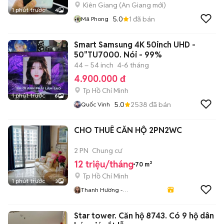
Kiên Giang
(
An Giang
mới)
1 phút trước
4
5.0
1
đã bán
Mã Phong
Smart Samsung 4K 50inch UHD -
50"TU7000. Nói - 99%
44 – 54 inch
4-6 tháng
4.900.000 đ
Tp Hồ Chí Minh
1 phút trước
6
5.0
2538
đã bán
Quốc Vinh
CHO THUÊ CĂN HỘ 2PN2WC
2 PN
Chung cư
12 triệu/tháng
70 m²
Tp Hồ Chí Minh
1 phút trước
3
Thanh Hương -
Newhousegroup
Star tower. Căn hộ 8743. Có 9 hộ dân