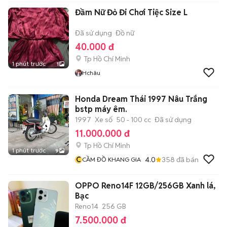
Đầm Nữ Đỏ Đi Chơi Tiệc Size L
Đã sử dụng
Đồ nữ
40.000 đ
Tp Hồ Chí Minh
1 phút trước
1
Hchâu
Honda Dream Thái 1997 Nâu Trắng
bstp máy êm.
1997
Xe số
50 - 100 cc
Đã sử dụng
11.000.000 đ
Tp Hồ Chí Minh
1 phút trước
9
C
4.0
358
đã bán
CẦM ĐỒ KHANG GIA
OPPO Reno14F 12GB/256GB Xanh lá,
Bạc
Reno14
256 GB
7.500.000 đ