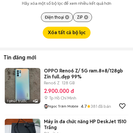
Hãy xóa một số bộ lọc để xem nhiều kết quả hơn
Điện thoại
ZiP
Xóa tất cả bộ lọc
Tin đăng mới
OPPO Reno6 Z/ 5G ram.8+8/128gb
Zin full..đẹp 99%
Reno6 Z
128 GB
2.900.000 đ
Tp Hồ Chí Minh
1 phút trước
4
4.7
381
đã bán
Ngoc Trâm Mobile
Máy in đa chức năng HP DeskJet 1510
Trắng