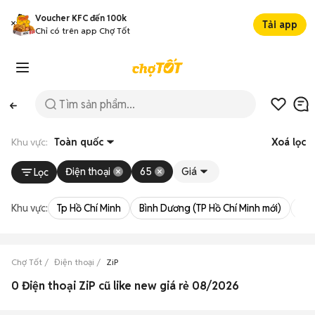
Voucher KFC đến 100k
Tải app
Chỉ có trên app Chợ Tốt
Khu vực:
Toàn quốc
Xoá lọc
Điện thoại
65
Giá
Lọc
Khu vực:
Tp Hồ Chí Minh
Bình Dương (TP Hồ Chí Minh mới)
Bà 
Chợ Tốt
Điện thoại
ZiP
0 Điện thoại ZiP cũ like new giá rẻ 08/2026