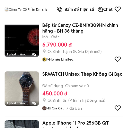
Bấm để hiện số
Chat
Công Ty Cổ Phần Dmaris
Bếp từ Canzy CZ-BMIX309HN chính
hãng - BH 36 tháng
Mới
Khác
6.790.000 đ
Q. Bình Thạnh
(
P. Gia Định
mới)
1 phút trước
2
K
K-Homès Limited
SRWATCH Unisex Thép Không Gỉ Bạc
Đã sử dụng
Cả nam và nữ
450.000 đ
Q. Bình Tân
(
P. Bình Trị Đông
mới)
1 phút trước
3
7
đã bán
Nô Gia Cát
Apple iPhone 11 Pro 256GB QT