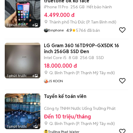
truetone ok ko face
iPhone 11 Pro
256 GB
Hết bảo hành
4.499.000 đ
Thành phố Thủ Đức
(
P. Tam Bình
mới)
1 phút trước
6
4.9
5766
đã bán
Binphone
LG Gram 360 16TD90P-GX5DK 16
inch 256GB SSD Đen
Intel Core i5
8 GB
256 GB
SSD
18.000.000 đ
Q. Bình Thạnh
(
P. Thạnh Mỹ Tây
mới)
1 phút trước
6
JS KOON
Tuyển kế toán viên
Công ty TNHH Nước Uống Trường Phát
Đến 10 triệu/tháng
Q. Bình Thạnh
(
P. Thạnh Mỹ Tây
mới)
1 phút trước
1
T
Trường Phat Water