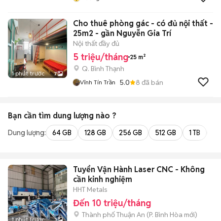
Cho thuê phòng gác - có đủ nội thất -
25m2 - gần Nguyễn Gia Trí
Nội thất đầy đủ
5 triệu/tháng
25 m²
Q. Bình Thạnh
1 phút trước
7
5.0
8
đã bán
Vĩnh Tín Trần
Bạn cần tìm
dung lượng
nào ?
Dung lượng:
64 GB
128 GB
256 GB
512 GB
1 TB
2 
Tuyển Vận Hành Laser CNC - Không
cần kinh nghiệm
HHT Metals
Đến 10 triệu/tháng
Thành phố Thuận An
(
P. Bình Hòa
mới)
1 phút trước
3