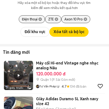
Hãy xóa một số bộ lọc hoặc thay đổi khu vực tìm 
kiếm để xem nhiều kết quả hơn
Điện thoại
ZTE
Axon 10 Pro
Đổi khu vực
Xóa tất cả bộ lọc
Tin đăng mới
Máy cối Hi-end Vintage nghe nhạc
analog Nâu
120.000.000 đ
Quận 1
(
P. Sài Gòn
mới)
4.7
134
đã bán
Tư Vấn Pháp Lý
31 giây trước
1
Giày Adidas Duramo SL Xanh navy
size 42
Đã sử dụng
Cả nam và nữ