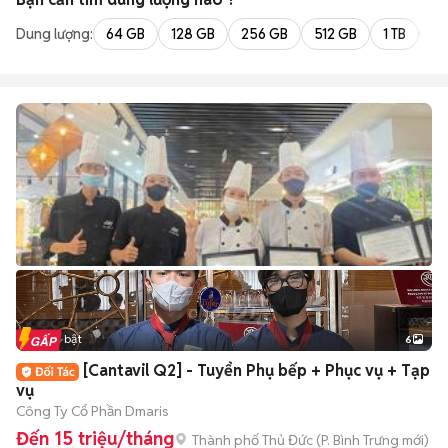
Dung lượng:
64 GB
128 GB
256 GB
512 GB
1 TB
2 
Tin nổi bật
6
+
2
[Cantavil Q2] - Tuyển Phụ bếp + Phục vụ + Tạp
vụ
Công Ty Cổ Phần Dmaris
Đến 15 triệu/tháng
Thành phố Thủ Đức
(
P. Bình Trưng
mới)