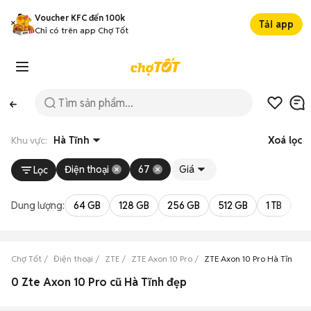
Voucher KFC đến 100k
Tải app
Chỉ có trên app Chợ Tốt
Khu vực:
Hà Tĩnh
Xoá lọc
Điện thoại
67
Giá
Lọc
Dung lượng:
64 GB
128 GB
256 GB
512 GB
1 TB
2 
Chợ Tốt
Điện thoại
ZTE
ZTE Axon 10 Pro
ZTE Axon 10 Pro Hà Tĩnh
0 Zte Axon 10 Pro cũ Hà Tĩnh đẹp