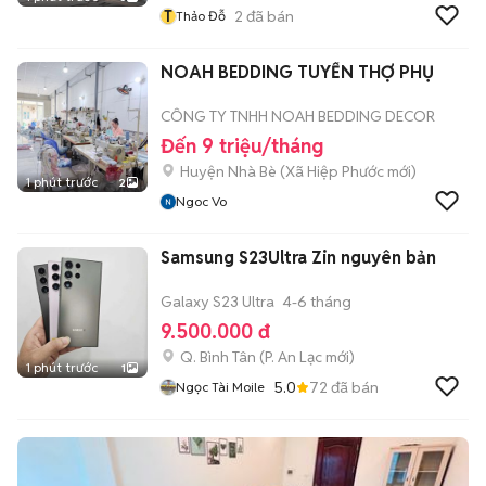
T
2
đã bán
Thảo Đỗ
NOAH BEDDING TUYỂN THỢ PHỤ
CÔNG TY TNHH NOAH BEDDING DECOR
Đến 9 triệu/tháng
Huyện Nhà Bè
(
Xã Hiệp Phước
mới)
1 phút trước
2
Ngoc Vo
Samsung S23Ultra Zin nguyên bản
Galaxy S23 Ultra
4-6 tháng
9.500.000 đ
Q. Bình Tân
(
P. An Lạc
mới)
1 phút trước
1
5.0
72
đã bán
Ngọc Tài Moile