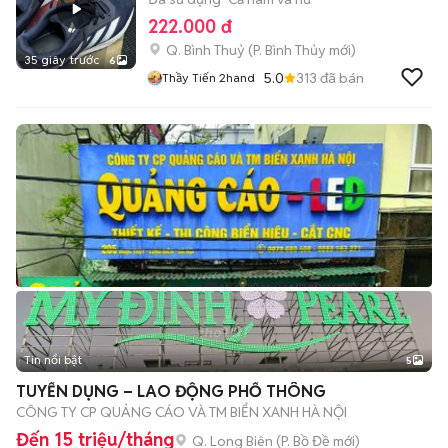
222.000 đ
Q. Bình Thuỷ
(
P. Bình Thủy
mới)
35 giây trước
6
5.0
313
đã bán
Thầy Tiến 2hand
Tin nổi bật
5
TUYỂN DỤNG – LAO ĐỘNG PHỔ THÔNG
CÔNG TY CP QUẢNG CÁO VÀ TM BIỂN XANH HÀ NỘI
Đến 15 triệu/tháng
Q. Long Biên
(
P. Bồ Đề
mới)