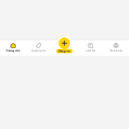
Trang chủ
Quản lý tin
Liên hệ
Tài khoản
Đăng tin
109.000 Bình chọn
Tải ứng dụng Chợ Tốt
Về Chợ Tốt
Quy chế sàn