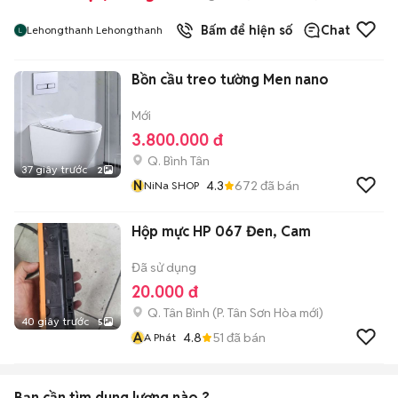
Bấm để hiện số
Chat
Lehongthanh Lehongthanh
Bồn cầu treo tường Men nano
Mới
3.800.000 đ
Q. Bình Tân
37 giây trước
2
N
4.3
672
đã bán
NiNa SHOP
Hộp mực HP 067 Đen, Cam
Đã sử dụng
20.000 đ
Q. Tân Bình
(
P. Tân Sơn Hòa
mới)
40 giây trước
5
A
4.8
51
đã bán
A Phát
Bạn cần tìm
dung lượng
nào ?