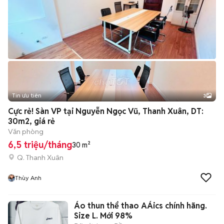
Tin ưu tiên
3
Cực rẻ! Sàn VP tại Nguyễn Ngọc Vũ, Thanh Xuân, DT:
30m2, giá rẻ
Văn phòng
6,5 triệu/tháng
30 m²
Q. Thanh Xuân
Thùy Anh
Áo thun thể thao AÁics chính hãng.
Size L. Mới 98%