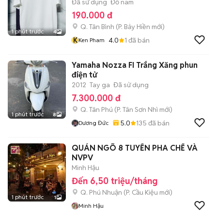
Đã sử dụng
Đồ nam
190.000 đ
Q. Tân Bình
(
P. Bảy Hiền
mới)
1 phút trước
4
K
4.0
1
đã bán
Ken Pham
Yamaha Nozza FI Trắng Xăng phun
điện tử
2012
Tay ga
Đã sử dụng
7.300.000 đ
Q. Tân Phú
(
P. Tân Sơn Nhì
mới)
1 phút trước
8
5.0
135
đã bán
Dương Đức
QUÁN NGÕ 8 TUYỂN PHA CHẾ VÀ
NVPV
Minh Hậu
Đến 6,50 triệu/tháng
Q. Phú Nhuận
(
P. Cầu Kiệu
mới)
1 phút trước
1
Minh Hậu