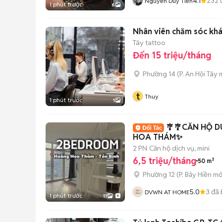
4.1
232
Nguyễn Duy Tiến
1 phút trước
6
Nhân viên chăm sóc kh
Tây tattoo
Đến 15 triệu/tháng
Phường 14
(
P. An Hội Tây
m
t
Thuy
1 phút trước
1
🎐🎐CĂN HỘ 
HOA THÁM✨
2 PN
Căn hộ dịch vụ, mini
6,5 triệu/tháng
50 m²
Phường 12
(
P. Bảy Hiền
mớ
5.0
3
đã 
DVWN AT HOME
1 phút trước
11