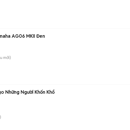
amaha AG06 MKII Đen
ều
mới)
go Những Người Khốn Khổ
)