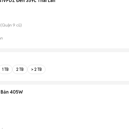
41VPDZ Đen 359L Thái Lan
(Quận 9 cũ)
án
1 TB
2 TB
> 2 TB
t Bản 405W