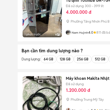
Tủ lạnh Toshiba GR-TG
Đã sử dụng
300 - 399 lít
4.000.000 đ
Phường Tăng Nhơn Phú B 
4.0
811
đã b
Nam Huỳnh
1 phút trước
6
Bạn cần tìm
dung lượng
nào ?
Dung lượng:
64 GB
128 GB
256 GB
512 GB
Máy khoan Makita Nhậ
Đã sử dụng
1.200.000 đ
Phường Trung Mỹ Tây