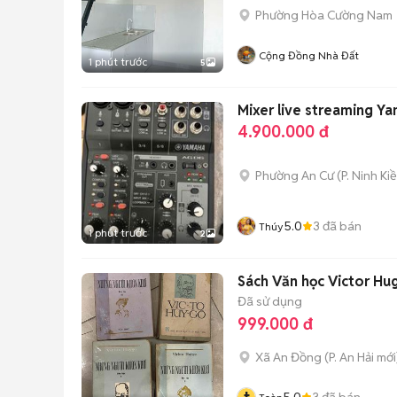
Phường Hòa Cường Nam
Cộng Đồng Nhà Đất
1 phút trước
5
Mixer live streaming Y
4.900.000 đ
Phường An Cư
(
P. Ninh Ki
5.0
3
đã bán
Thúy
1 phút trước
2
Sách Văn học Victor Hu
Đã sử dụng
999.000 đ
Xã An Đồng
(
P. An Hải
mới
5.0
3
đã bán