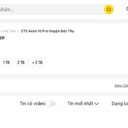
ro Hà Tĩnh
ZTE Axon 10 Pro Huyện Đức Thọ
đẹp
1 TB
2 TB
> 2 TB
Xem Cử
Tin có video
Tin mới nhất
Dạng lư