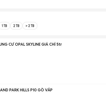
1 TB
2 TB
> 2 TB
NG CƯ OPAL SKYLINE GIÁ CHỈ 5tr
LAND PARK HILLS P10 GÒ VẤP