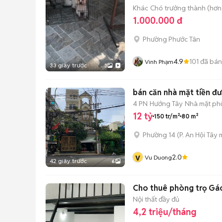
Khác
Chó trưởng thành (hơn 
1.000.000 đ
Phường Phước Tân
4.9
101
đã bán
Vinh Phạm
33 giây trước
3
bán căn nhà mặt tiền đ
4 PN
Hướng Tây
Nhà mặt phố
12 tỷ
150 tr/m²
80 m²
Phường 14
(
P. An Hội Tây
m
v
2.0
Vu Duong
42 giây trước
6
Cho thuê phòng trọ Gá
Nội thất đầy đủ
4,2 triệu/tháng