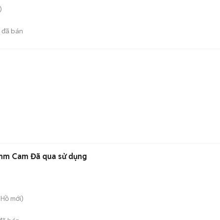
)
đã bán
mm Cam Đã qua sử dụng
 Hồ
mới)