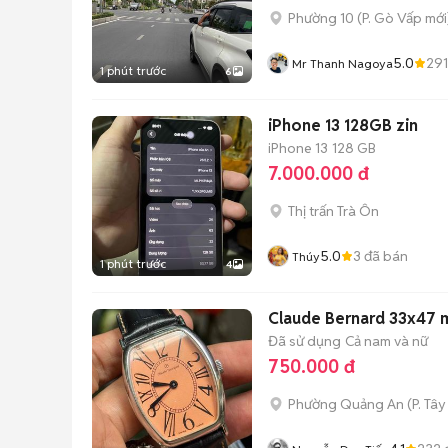
Phường 10
(
P. Gò Vấp
mới
5.0
291
Mr Thanh Nagoya
1 phút trước
6
iPhone 13 128GB zin
iPhone 13
128 GB
7.000.000 đ
Thị trấn Trà Ôn
5.0
3
đã bán
Thúy
1 phút trước
4
Claude Bernard 33x47 
Đã sử dụng
Cả nam và nữ
750.000 đ
Phường Quảng An
(
P. Tây