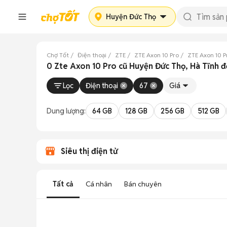
Huyện Đức Thọ
Chợ Tốt
Điện thoại
ZTE
ZTE Axon 10 Pro
ZTE Axon 10 P
0 Zte Axon 10 Pro cũ Huyện Đức Thọ, Hà Tĩnh 
Lọc
Điện thoại
67
Giá
Dung lượng:
64 GB
128 GB
256 GB
512 GB
Siêu thị điện tử
Tất cả
Cá nhân
Bán chuyên