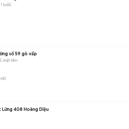
1 tuổi)
ường số 59 gò vấp
, mặt tiền
ới)
c Lửng 408 Hoàng Diệu