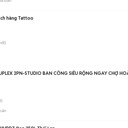
đã bán
ách hàng Tattoo
ới)
DUPLEX 2PN-STUDIO BAN CÔNG SIÊU RỘNG NGAY CHỢ H
i)
bán