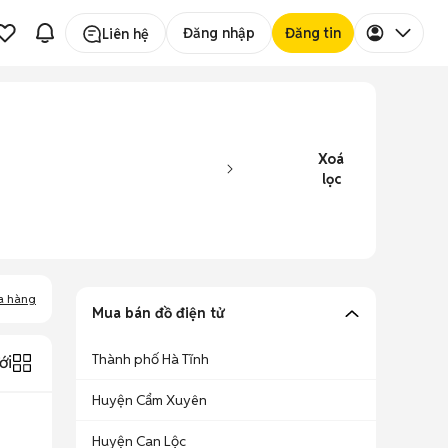
Đăng nhập
Đăng tin
Liên hệ
Xoá
lọc
a hàng
Mua bán đồ điện tử
Thành phố Hà Tĩnh
ới
Huyện Cẩm Xuyên
Huyện Can Lộc