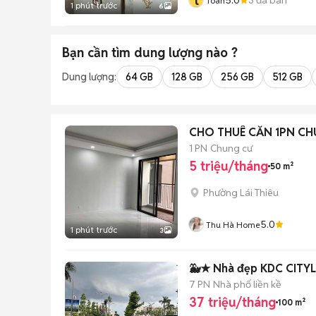
t
Toàn
1 phút trước
6
Bạn cần tìm
dung lượng
nào ?
Dung lượng:
64 GB
128 GB
256 GB
512 GB
CHO THUÊ CĂN 1PN CHU
1 PN
Chung cư
5 triệu/tháng
50 m²
Phường Lái Thiêu
5.0
Thu Hà Home
1 phút trước
3
🐳★ Nhà đẹp KDC CITY
7 PN
Nhà phố liền kề
37 triệu/tháng
100 m²