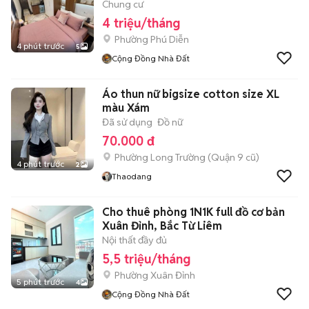
Chung cư
4 triệu/tháng
Phường Phú Diễn
4 phút trước
5
Cộng Đồng Nhà Đất
Áo thun nữ bigsize cotton size XL
màu Xám
Đã sử dụng
Đồ nữ
70.000 đ
Phường Long Trường (Quận 9 cũ)
4 phút trước
2
Thaodang
Cho thuê phòng 1N1K full đồ cơ bản
Xuân Đỉnh, Bắc Từ Liêm
Nội thất đầy đủ
5,5 triệu/tháng
Phường Xuân Đỉnh
5 phút trước
4
Cộng Đồng Nhà Đất