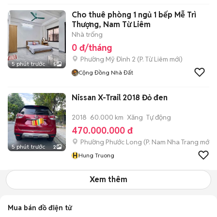
Cho thuê phòng 1 ngủ 1 bếp Mễ Trì
Thượng, Nam Từ Liêm
Nhà trống
0 đ/tháng
Phường Mỹ Đình 2
(
P. Từ Liêm
mới)
5 phút trước
5
Cộng Đồng Nhà Đất
Nissan X-Trail 2018 Đỏ đen
2018
60.000 km
Xăng
Tự động
470.000.000 đ
Phường Phước Long
(
P. Nam Nha Trang
mới)
5 phút trước
2
H
Hung Truong
Xem thêm
Mua bán đồ điện tử