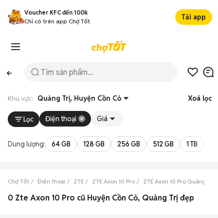
Voucher KFC đến 100k
Tải app
Chỉ có trên app Chợ Tốt
Khu vực:
Quảng Trị, Huyện Cồn Cỏ
Xoá lọc
Điện thoại
Giá
Lọc
Dung lượng:
64 GB
128 GB
256 GB
512 GB
1 TB
2 
Chợ Tốt
Điện thoại
ZTE
ZTE Axon 10 Pro
ZTE Axon 10 Pro Quảng Trị
0 Zte Axon 10 Pro cũ Huyện Cồn Cỏ, Quảng Trị đẹp