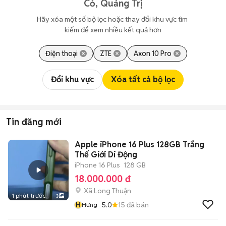
Cỏ, Quảng Trị
Hãy xóa một số bộ lọc hoặc thay đổi khu vực tìm 
kiếm để xem nhiều kết quả hơn
Điện thoại
ZTE
Axon 10 Pro
Đổi khu vực
Xóa tất cả bộ lọc
Tin đăng mới
Apple iPhone 16 Plus 128GB Trắng
Thế Giới Di Động
iPhone 16 Plus
128 GB
18.000.000 đ
Xã Long Thuận
1 phút trước
3
H
5.0
15
đã bán
Hưng