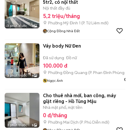
5tr2, có nội thất
Nội thất đầy đủ
5,2 triệu/tháng
Phường Mỹ Đình 1
(
P. Từ Liêm
mới)
3 phút trước
4
Cộng Đồng Nhà Đất
Váy body Nữ Đen
Đã sử dụng
Đồ nữ
100.000 đ
Phường Đồng Quang
(
P. Phan Đình Phùng
mớ
3 phút trước
4
N
Ngọc Ánh
Cho thuê nhà mới, ban công, máy
giặt riêng - Hồ Tùng Mậu
Nhà mặt phố, mặt tiền
0 đ/tháng
Phường Mai Dịch
(
P. Phú Diễn
mới)
3 phút trước
5