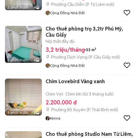
Phường Cầu Diễn
(
P. Từ Liêm
mới)
2 phút trước
4
Cộng Đồng Nhà Đất
Cho thuê phòng trọ 3,2tr Phú Mỹ,
Cầu Giấy
Nội thất đầy đủ
3,2 triệu/tháng
33 m²
Phường Dịch Vọng
(
P. Cầu Giấy
mới)
2 phút trước
4
Cộng Đồng Nhà Đất
Chim Lovebird Vàng xanh
Chim Vẹt
Chim lớn (từ 3 tháng tuổi)
2.200.000 đ
Phường Bồ Xuyên
(
P. Thái Bình
mới)
3 phút trước
2
Kenna
Cho thuê phòng Studio Nam Từ Liêm,