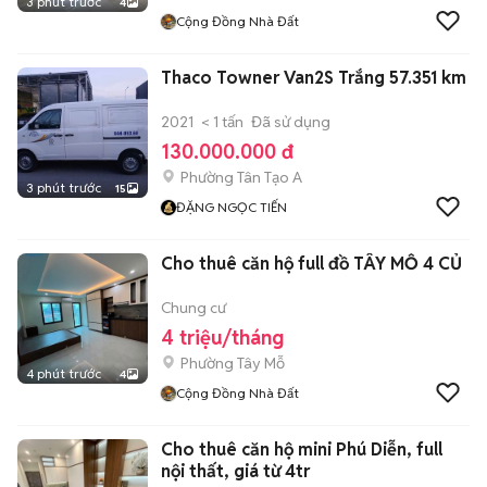
3 phút trước
4
Cộng Đồng Nhà Đất
Thaco Towner Van2S Trắng 57.351 km
2021
< 1 tấn
Đã sử dụng
130.000.000 đ
Phường Tân Tạo A
3 phút trước
15
ĐẶNG NGỌC TIẾN
Cho thuê căn hộ full đồ TÂY MỖ 4 CỦ
Chung cư
4 triệu/tháng
Phường Tây Mỗ
4 phút trước
4
Cộng Đồng Nhà Đất
Cho thuê căn hộ mini Phú Diễn, full
nội thất, giá từ 4tr