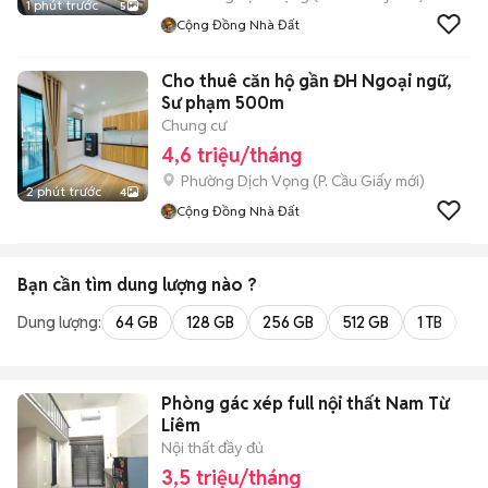
1 phút trước
5
Cộng Đồng Nhà Đất
Cho thuê căn hộ gần ĐH Ngoại ngữ,
Sư phạm 500m
Chung cư
4,6 triệu/tháng
Phường Dịch Vọng
(
P. Cầu Giấy
mới)
2 phút trước
4
Cộng Đồng Nhà Đất
Bạn cần tìm
dung lượng
nào ?
Dung lượng:
64 GB
128 GB
256 GB
512 GB
1 TB
2 
Phòng gác xép full nội thất Nam Từ
Liêm
Nội thất đầy đủ
3,5 triệu/tháng