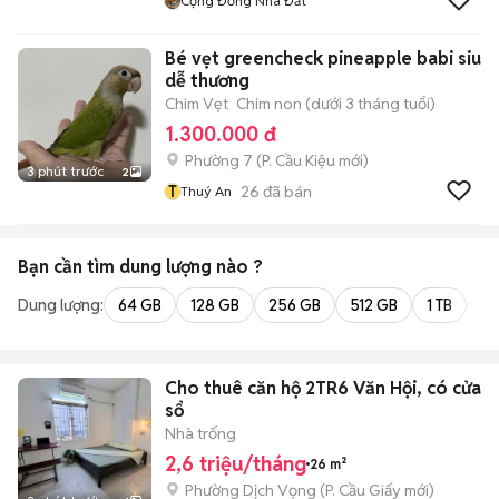
Cộng Đồng Nhà Đất
Bé vẹt greencheck pineapple babi siu
dễ thương
Chim Vẹt
Chim non (dưới 3 tháng tuổi)
1.300.000 đ
Phường 7
(
P. Cầu Kiệu
mới)
3 phút trước
2
T
26
đã bán
Thuý An
Bạn cần tìm
dung lượng
nào ?
Dung lượng:
64 GB
128 GB
256 GB
512 GB
1 TB
2 
Cho thuê căn hộ 2TR6 Văn Hội, có cửa
sổ
Nhà trống
2,6 triệu/tháng
26 m²
Phường Dịch Vọng
(
P. Cầu Giấy
mới)