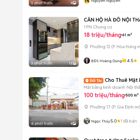
N
Nguyen Nguyên
5 phút trước
4
CĂN HỘ HÀ ĐÔ NỘI THẤ
1 PN
Chung cư
18 triệu/tháng
61 m²
Phường 12
(
P. Hòa Hưng
m
4.5
BĐS Hoàng Dung
5 phút trước
12
Cho Thuê Mặt B
Mặt bằng kinh doanh
Nội th
100 triệu/tháng
500 m²
Phường 17
(
P. Gia Định
mớ
5.0
1
đã bán
Ngọc Thúy
6 phút trước
4