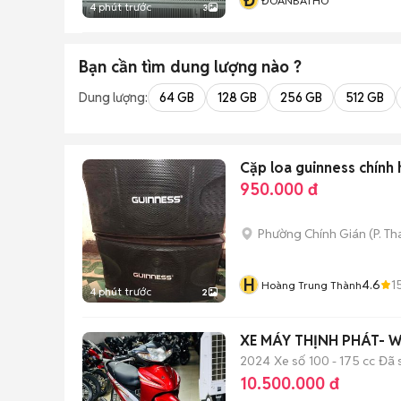
Đ
ĐOANBATHO
4 phút trước
3
Bạn cần tìm
dung lượng
nào ?
Dung lượng:
64 GB
128 GB
256 GB
512 GB
Cặp loa guinness chính 
950.000 đ
Phường Chính Gián
(
P. T
H
4.6
1
Hoàng Trung Thành
4 phút trước
2
XE MÁY THỊNH PHÁT- W
2024
Xe số
100 - 175 cc
Đã 
10.500.000 đ