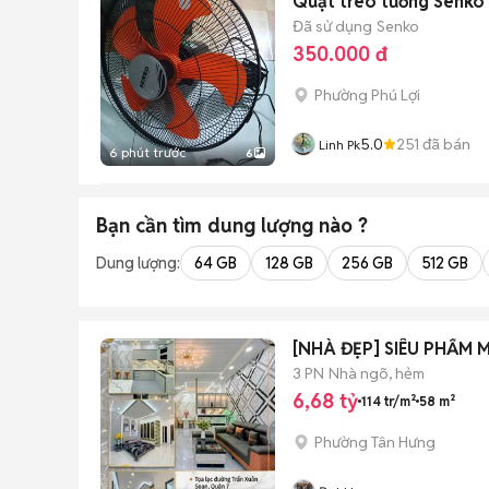
Quạt treo tường Senko
Đã sử dụng
Senko
350.000 đ
Phường Phú Lợi
5.0
251
đã bán
Linh Pk
6 phút trước
6
Bạn cần tìm
dung lượng
nào ?
Dung lượng:
64 GB
128 GB
256 GB
512 GB
[NHÀ ĐẸP] SIÊU PHẨ
3 PN
Nhà ngõ, hẻm
6,68 tỷ
114 tr/m²
58 m²
Phường Tân Hưng