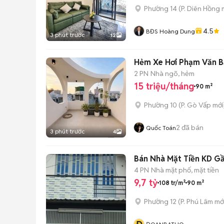
Phường 14
(
P. Diên Hồng
m
4.5
BĐS Hoàng Dung
3 phút trước
12
Hẻm Xe Hơi Phạm Văn 
2 PN
Nhà ngõ, hẻm
15 triệu/tháng
90 m²
Phường 10
(
P. Gò Vấp
mới
2
đã bán
Quốc Toán
3 phút trước
4
Bán Nhà Mặt Tiền KD Gầ
4 PN
Nhà mặt phố, mặt tiền
9,7 tỷ
108 tr/m²
90 m²
Phường 12
(
P. Phú Lâm
mớ