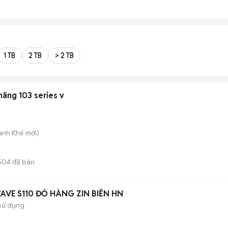
1 TB
2 TB
> 2 TB
hãng 103 series v
hanh Khê
mới)
504
đã bán
AVE S110 ĐỎ HÀNG ZIN BIỂN HN
sử dụng