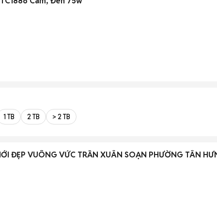
 TC1886 Cam, Đen 75w
1 TB
2 TB
> 2 TB
M MỚI ĐẸP VUÔNG VỨC TRẦN XUÂN SOẠN PHƯỜNG TÂN HƯ