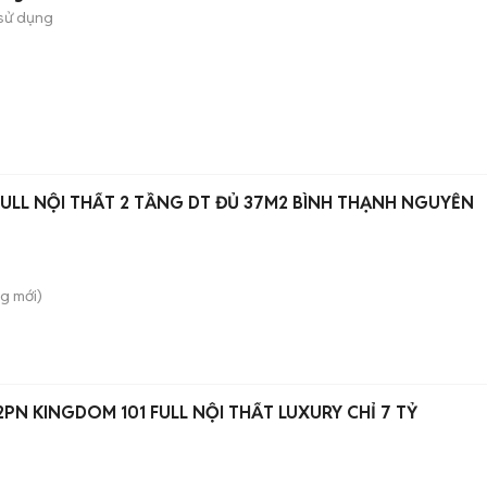
sử dụng
FULL NỘI THẤT 2 TẦNG DT ĐỦ 37M2 BÌNH THẠNH NGUYỄN
ng
mới)
2PN KINGDOM 101 FULL NỘI THẤT LUXURY CHỈ 7 TỶ