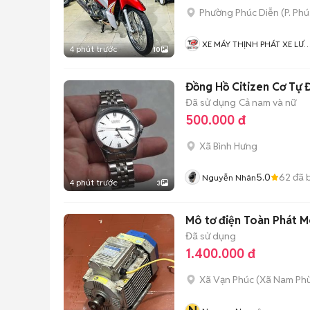
Phường Phúc Diễn
(
P. Ph
XE MÁY THỊNH PHÁT XE LƯ
4 phút trước
10
GIÁ RẺ
Đồng Hồ Citizen Cơ Tự 
Đã sử dụng
Cả nam và nữ
500.000 đ
Xã Bình Hưng
5.0
62
đã 
Nguyễn Nhân
4 phút trước
3
Mô tơ điện Toàn Phát 
Đã sử dụng
1.400.000 đ
Xã Vạn Phúc
(
Xã Nam Ph