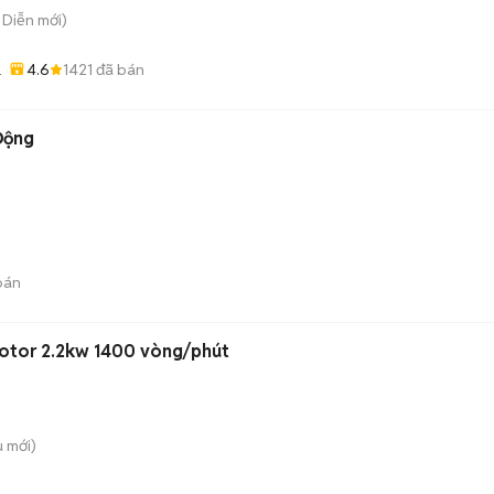
ú Diễn
mới)
4.6
1421
đã bán
ỚT
Động
bán
Motor 2.2kw 1400 vòng/phút
ù
mới)