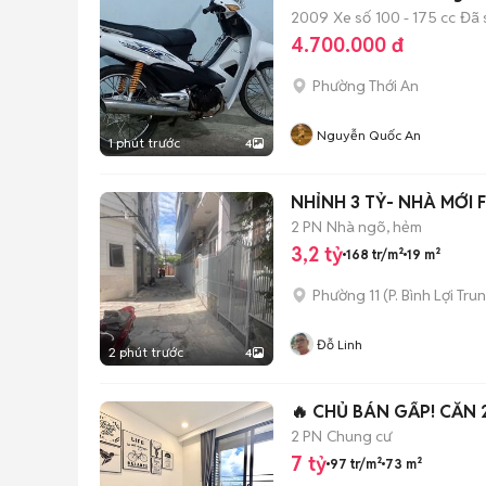
2009
Xe số
100 - 175 cc
Đã 
4.700.000 đ
Phường Thới An
Nguyễn Quốc An
1 phút trước
4
NHỈNH 3 TỶ- NHÀ MỚI 
2 PN
Nhà ngõ, hẻm
3,2 tỷ
168 tr/m²
19 m²
Phường 11
(
P. Bình Lợi Tru
Đỗ Linh
2 phút trước
4
🔥 CHỦ BÁN GẤP! CĂN 
2 PN
Chung cư
7 tỷ
97 tr/m²
73 m²