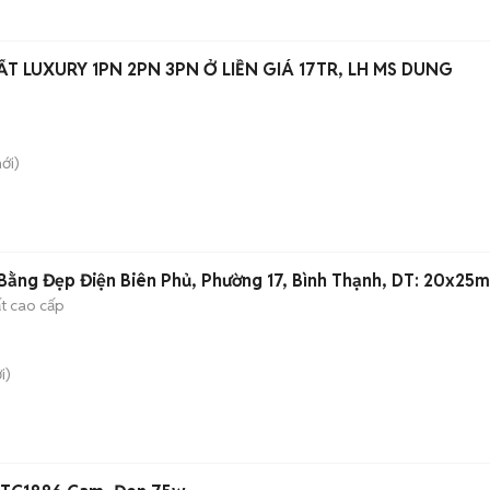
T LUXURY 1PN 2PN 3PN Ở LIỀN GIÁ 17TR, LH MS DUNG
ới)
ằng Đẹp Điện Biên Phủ, Phường 17, Bình Thạnh, DT: 20x25m
ất cao cấp
i)