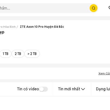
ro Hòa Bình
ZTE Axon 10 Pro Huyện Đà Bắc
đẹp
1 TB
2 TB
> 2 TB
Xem Cử
Tin có video
Tin mới nhất
Dạng lư