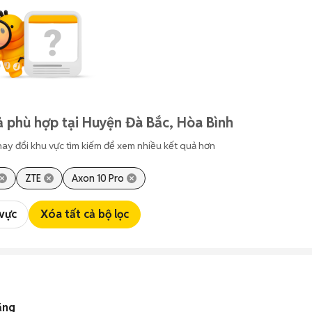
 phù hợp tại Huyện Đà Bắc, Hòa Bình
hay đổi khu vực tìm kiếm để xem nhiều kết quả hơn
ZTE
Axon 10 Pro
 vực
Xóa tất cả bộ lọc
ăng