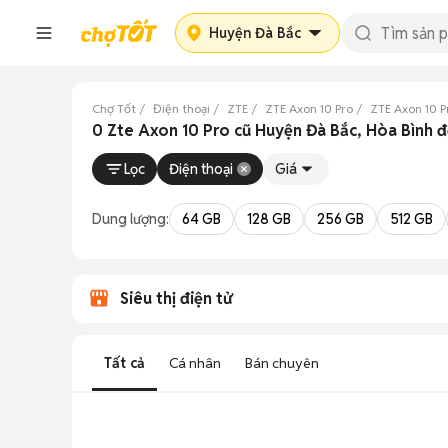
Huyện Đà Bắc
Chợ Tốt
Điện thoại
ZTE
ZTE Axon 10 Pro
ZTE Axon 10 P
0 Zte Axon 10 Pro cũ Huyện Đà Bắc, Hòa Bình 
Lọc
Điện thoại
Giá
Dung lượng:
64 GB
128 GB
256 GB
512 GB
Siêu thị điện tử
Tất cả
Cá nhân
Bán chuyên