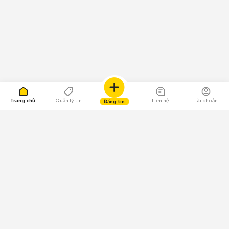
Trang chủ
Quản lý tin
Liên hệ
Tài khoản
Đăng tin
109.000 Bình chọn
Tải ứng dụng Chợ Tốt
Về Chợ Tốt
Quy chế sàn