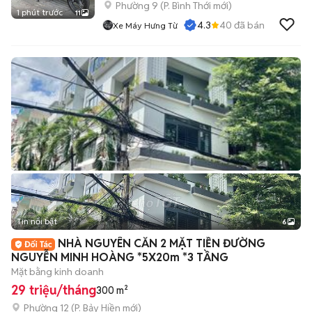
Phường 9
(
P. Bình Thới
mới)
1 phút trước
11
4.3
40
đã bán
Xe Máy Hưng Từ
Tin nổi bật
6
+
2
NHÀ NGUYÊN CĂN 2 MẶT TIỀN ĐƯỜNG
NGUYỄN MINH HOÀNG *5X20m *3 TẦNG
Mặt bằng kinh doanh
29 triệu/tháng
300 m²
Phường 12
(
P. Bảy Hiền
mới)