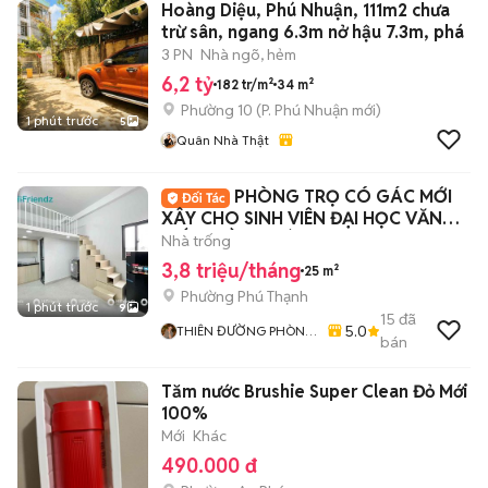
Hoàng Diệu, Phú Nhuận, 111m2 chưa
trừ sân, ngang 6.3m nở hậu 7.3m, phá
3 PN
Nhà ngõ, hẻm
6,2 tỷ
182 tr/m²
34 m²
Phường 10
(
P. Phú Nhuận
mới)
1 phút trước
5
Quân Nhà Thật
PHÒNG TRỌ CÓ GÁC MỚI
XÂY CHO SINH VIÊN ĐẠI HỌC VĂN
HIẾN - HỒNG BÀNG
Nhà trống
3,8 triệu/tháng
25 m²
Phường Phú Thạnh
1 phút trước
9
15
đã
5.0
THIÊN ĐƯỜNG PHÒNG
bán
TRỌ - ALO HOME
Tăm nước Brushie Super Clean Đỏ Mới
100%
Mới
Khác
490.000 đ