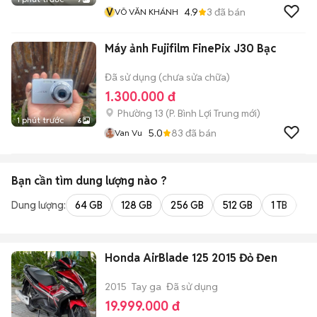
V
4.9
3
đã bán
VÕ VĂN KHÁNH
Máy ảnh Fujifilm FinePix J30 Bạc
Đã sử dụng (chưa sửa chữa)
1.300.000 đ
Phường 13
(
P. Bình Lợi Trung
mới)
1 phút trước
6
5.0
83
đã bán
Van Vu
Bạn cần tìm
dung lượng
nào ?
Dung lượng:
64 GB
128 GB
256 GB
512 GB
1 TB
2 
Honda AirBlade 125 2015 Đỏ Đen
2015
Tay ga
Đã sử dụng
19.999.000 đ