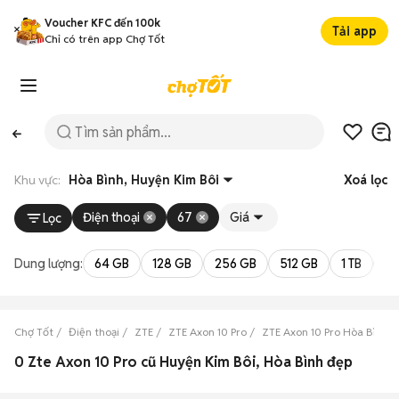
Voucher KFC đến 100k
Tải app
Chỉ có trên app Chợ Tốt
Khu vực:
Hòa Bình, Huyện Kim Bôi
Xoá lọc
Điện thoại
67
Giá
Lọc
Dung lượng:
64 GB
128 GB
256 GB
512 GB
1 TB
2 
Chợ Tốt
Điện thoại
ZTE
ZTE Axon 10 Pro
ZTE Axon 10 Pro Hòa Bình
0 Zte Axon 10 Pro cũ Huyện Kim Bôi, Hòa Bình đẹp