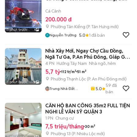
Cá Cảnh
200.000 đ
Phường Tân Kiểng
(
P. Tân Hưng
mới)
1 phút trước
1
5.0
1
đã bán
Nguyễn Trường
Nhà Xây Mới, Ngay Chợ Cầu Đồng,
Ngã Tư Ga, P.An Phú Đông, Giáp Gò
Vấp
4 PN
Hướng Tây Nam
Nhà ngõ, hẻm
5,7 tỷ
112 tr/m²
51 m²
Phường Thạnh Lộc
(
P. An Phú Đông
mới)
1 phút trước
9
59
đã
5.0
Trung Nhà Đất
bán
0901888734
CĂN HỘ BAN CÔNG 35m2 FULL TIỆN
NGHI LÊ VĂN SỸ QUẬN 3
1 PN
Chung cư
7,5 triệu/tháng
30 m²
Phường 13
(
P. Nhiêu Lộc
mới)
1 phút trước
7