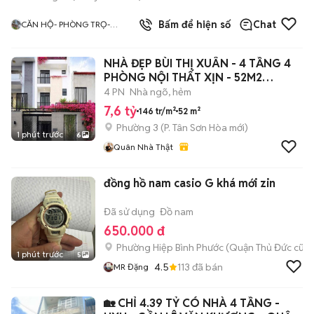
4.0
Bấm để hiện số
Chat
CĂN HỘ- PHÒNG TRỌ-
ĐÚNG HÌNH ĐÚNG GIÁ TÂN
BÌNH
NHÀ ĐẸP BÙI THỊ XUÂN - 4 TẦNG 4
PHÒNG NỘI THẤT XỊN - 52M2
(4*12.95)
4 PN
Nhà ngõ, hẻm
7,6 tỷ
146 tr/m²
52 m²
Phường 3
(
P. Tân Sơn Hòa
mới)
1 phút trước
6
Quân Nhà Thật
đồng hồ nam casio G khá mới zin
Đã sử dụng
Đồ nam
650.000 đ
Phường Hiệp Bình Phước (Quận Thủ Đức cũ)
1 phút trước
5
4.5
113
đã bán
MR Đặng
🏡 CHỈ 4.39 TỶ CÓ NHÀ 4 TẦNG -