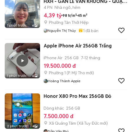
HXH - GẦN LÊ VĂN KHƯƠNG - QUẬN
12.
4 PN
Nhà ngõ, hẻm
4,39 tỷ
98 tr/m²
45 m²
Phường Tân Thới Hiệp
1 phút trước
6
1
đã bán
Nguyễn Thị Thủy
Apple iPhone Air 256GB Trắng
iPhone Air
256 GB
7-12 tháng
19.500.000 đ
Phường 1
(
P. Mỹ Tho
mới)
1 phút trước
6
Hoàng Thành Apple
Honor X80 Pro Max 256GB Đỏ
Dòng khác
256 GB
7.500.000 đ
Xã Quảng Tâm
(
Xã Tuy Đức
mới)
2 phút trước
4
Trần Văn Phú