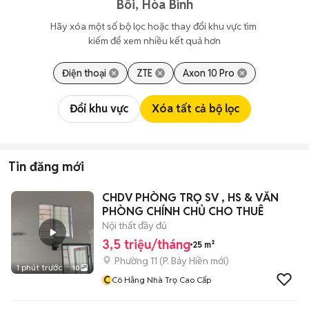
Bôi, Hòa Bình
Hãy xóa một số bộ lọc hoặc thay đổi khu vực tìm 
kiếm để xem nhiều kết quả hơn
Điện thoại
ZTE
Axon 10 Pro
Đổi khu vực
Xóa tất cả bộ lọc
Tin đăng mới
CHDV PHÒNG TRỌ SV , HS & VĂN
PHÒNG CHÍNH CHỦ CHO THUÊ
Nội thất đầy đủ
3,5 triệu/tháng
25 m²
Phường 11
(
P. Bảy Hiền
mới)
1 phút trước
10
C
Cô Hằng Nhà Trọ Cao Cấp