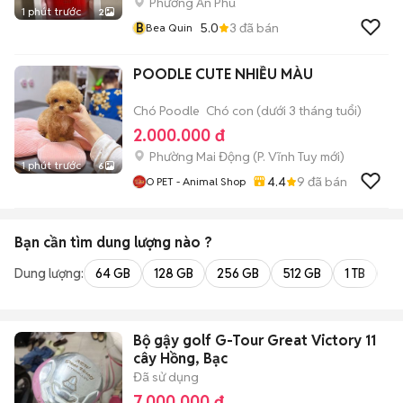
Phường An Phú
1 phút trước
2
B
5.0
3
đã bán
Bea Quin
POODLE CUTE NHIỀU MÀU
Chó Poodle
Chó con (dưới 3 tháng tuổi)
2.000.000 đ
Phường Mai Động
(
P. Vĩnh Tuy
mới)
1 phút trước
6
4.4
9
đã bán
O PET - Animal Shop
Bạn cần tìm
dung lượng
nào ?
Dung lượng:
64 GB
128 GB
256 GB
512 GB
1 TB
2 
Bộ gậy golf G-Tour Great Victory 11
cây Hồng, Bạc
Đã sử dụng
7.000.000 đ