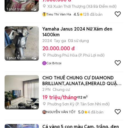
Xã Xuân Thới Thượng
(
Xã Bà Điểm
mới)
1 phút trước
6
T
4.5
128
đã bán
Tieu Thi Van Ha
Yamaha Janus 2024 Nữ Xám đen
1400km
2024
Tay ga
Đã sử dụng
20.000.000 đ
Phường Phú Hòa
(
P. Phú Lợi
mới)
1 phút trước
4
Coi Bitcoi
CHO THUÊ CHUNG CƯ DIAMOND
BRILLIANT,ALNATA,EMERALD QUẬN
TÂN PHÚ
2 PN
Chung cư
19 triệu/tháng
112 m²
Phường Sơn Kỳ
(
P. Tân Sơn Nhì
mới)
1 phút trước
9
5.0
4
đã bán
NGUYỄN VĂN TỐT
Cá vàng 5 con màu Cam, trắng, đen