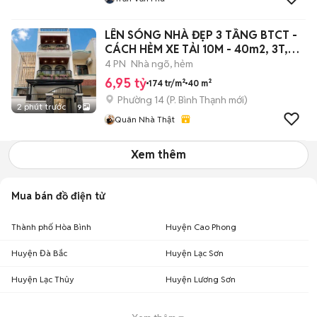
LÊN SÓNG NHÀ ĐẸP 3 TẦNG BTCT -
CÁCH HẺM XE TẢI 10M - 40m2, 3T,
4PN
4 PN
Nhà ngõ, hẻm
6,95 tỷ
174 tr/m²
40 m²
Phường 14
(
P. Bình Thạnh
mới)
2 phút trước
9
Quân Nhà Thật
Xem thêm
Mua bán đồ điện tử
Thành phố Hòa Bình
Huyện Cao Phong
Huyện Đà Bắc
Huyện Lạc Sơn
Huyện Lạc Thủy
Huyện Lương Sơn