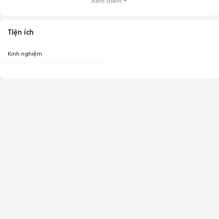
Xem thêm
Tiện ích
Kinh nghiệm