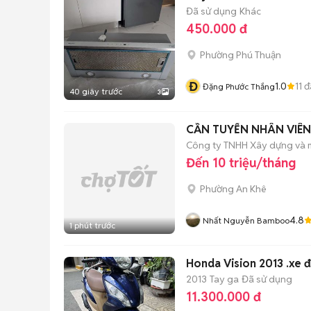
Đã sử dụng
Khác
450.000 đ
Phường Phú Thuận
Đ
1.0
11
đ
Đặng Phước Thắng
40 giây trước
3
CẦN TUYỂN NHÂN VIÊ
Công ty TNHH Xây dựng và
Đến 10 triệu/tháng
Phường An Khê
4.8
Nhất Nguyễn Bamboo
1 phút trước
Honda Vision 2013 .xe 
2013
Tay ga
Đã sử dụng
11.300.000 đ