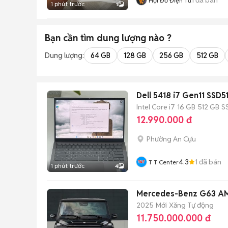
Hội Đồ Điện Tử
1 phút trước
1
Bạn cần tìm
dung lượng
nào ?
Dung lượng:
64 GB
128 GB
256 GB
512 GB
Dell 5418 i7 Gen11 SSD
Intel Core i7
16 GB
512 GB
S
12.990.000 đ
Phường An Cựu
4.3
1
đã bán
T T Center
1 phút trước
4
Mercedes-Benz G63 A
2025
Mới
Xăng
Tự động
11.750.000.000 đ