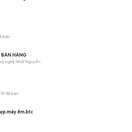
ã bán
N BÁN HÀNG
 mỹ nghệ Nhất Nguyễn
10
đã bán
đẹp.máy êm.btc