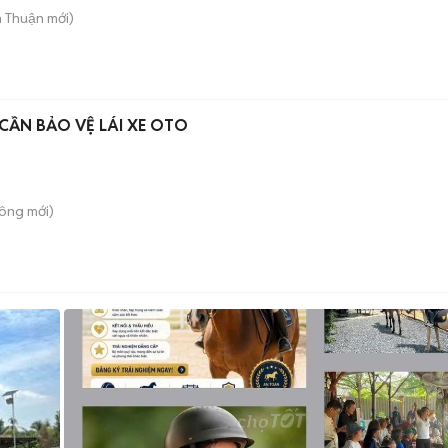
n Thuận
mới)
CẦN BẢO VỆ LÁI XE OTO
Công
mới)