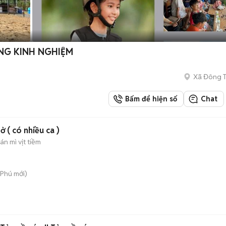
NG KINH NGHIỆM
Xã Đông 
Bấm để hiện số
Chat
 ( có nhiều ca )
n mì vịt tiềm
 Phú
mới)