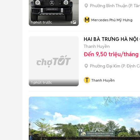
Phường Bình Thuận
(
P. Tâ
M
Mercedes Phú Mỹ Hưng
1 phút trước
5
HAI BÀ TRƯNG HÀ NỘI 
Thanh Huyền
Đến 9,50 triệu/tháng
Phường Đại Kim
(
P. Định 
T
Thanh Huyền
1 phút trước