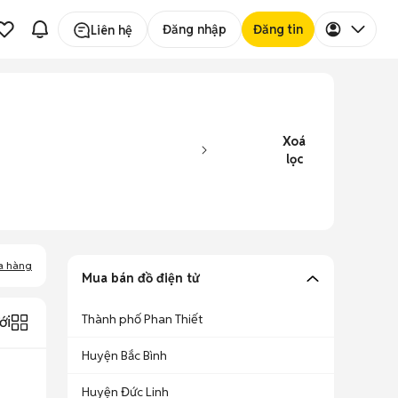
Đăng nhập
Đăng tin
Liên hệ
Xoá
lọc
a hàng
Mua bán đồ điện tử
Thành phố Phan Thiết
ới
Huyện Bắc Bình
Huyện Đức Linh