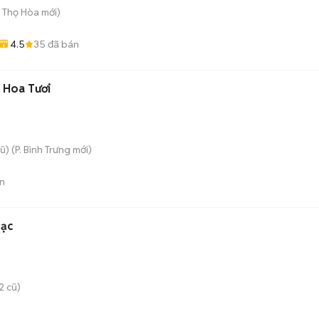
ú Thọ Hòa
mới)
4.5
35
đã bán
 Hoa Tươi
ũ)
(
P. Bình Trưng
mới)
n
Bạc
2 cũ)