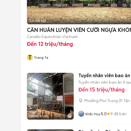
Tin nổi bật
CẦN HUẤN LUYỆN VIÊN CƯỠI NGỰA KHÔ
Cavallo Equestrian Vietnam
Đến 12 triệu/tháng
T
Trang Ta
Tuyển nhân viên bao ăn ở
Tuyển nhân viên bao ăn ở quá
Đến 15 triệu/tháng
Phường Phú Trung
(
P. Tân
5.0
9
đã bán
Khắc Huy
1 phút trước
1