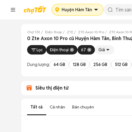
Huyện Hàm Tân
Chợ Tốt
Điện thoại
ZTE
ZTE Axon 10 Pro
ZTE Axon 10 P
0 Zte Axon 10 Pro cũ Huyện Hàm Tân, Bình Thu
Lọc
Điện thoại
67
Giá
Dung lượng:
64 GB
128 GB
256 GB
512 GB
Siêu thị điện tử
Tất cả
Cá nhân
Bán chuyên