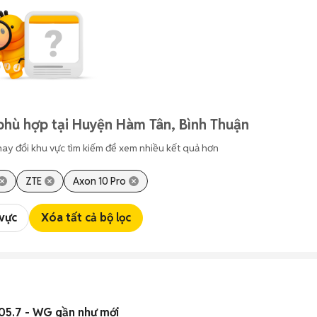
phù hợp tại Huyện Hàm Tân, Bình Thuận
hay đổi khu vực tìm kiếm để xem nhiều kết quả hơn
ZTE
Axon 10 Pro
 vực
Xóa tất cả bộ lọc
05.7 - WG gần như mới