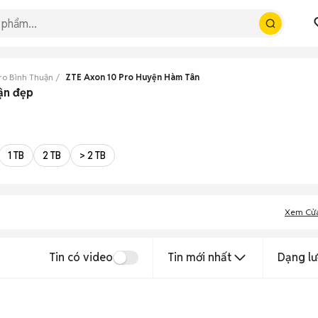
ro Bình Thuận
ZTE Axon 10 Pro Huyện Hàm Tân
ận đẹp
1 TB
2 TB
> 2 TB
Xem Cử
Tin có video
Tin mới nhất
Dạng lư