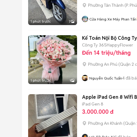
Phường Tân Thành
(
P. Ph
Cửa Hàng Xe Máy Phan Tấn
1 phút trước
7
Kế Toán Nội Bộ Công Ty
Công Ty 365HappyFlower
Đến 14 triệu/tháng
Phường An Phú (Quận 2 c
4
đã bá
Nguyễn Quốc Tuấn
1 phút trước
1
Apple iPad Gen 8 Wifi 
iPad Gen 8
3.000.000 đ
Phường An Khánh (Quận 
1
đã bán