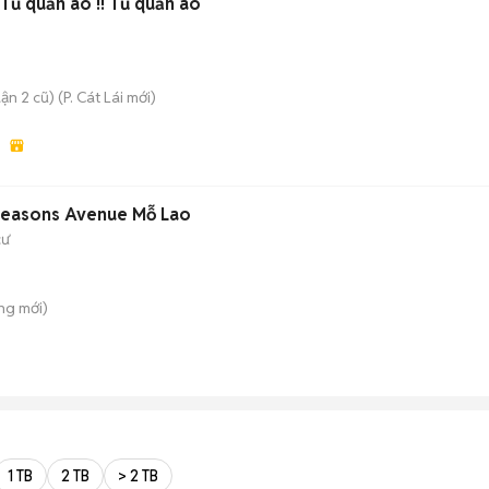
Tủ quần áo !! Tủ quần áo
ận 2 cũ)
(
P. Cát Lái
mới)
 Seasons Avenue Mỗ Lao
cư
ông
mới)
1 TB
2 TB
> 2 TB