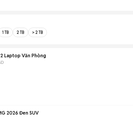
1 TB
2 TB
> 2 TB
512 Laptop Văn Phòng
SD
MG 2026 Đen SUV