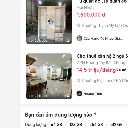
Tủ quần áo ,Tủ quần áo 
Mới
Nhựa
1.600.000 đ
Phường Thạnh Mỹ Lợi (Qu
Cửa Hàng Tủ Nhựa Giá
1 phút trước
1
Xưởng
Cho thuê căn hộ 2 ngủ
2 PN
Hướng Tây Bắc
Chung 
14,5 triệu/tháng
70 m²
Phường Mộ Lao
(
P. Hà Đ
Hoàng Tinh
1 phút trước
8
Bạn cần tìm
dung lượng
nào ?
Dung lượng:
64 GB
128 GB
256 GB
512 GB