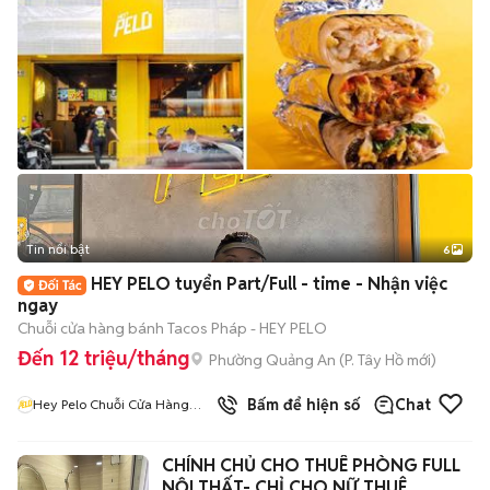
Tin nổi bật
6
+
2
HEY PELO tuyển Part/Full - time - Nhận việc
ngay
Chuỗi cửa hàng bánh Tacos Pháp - HEY PELO
Đến 12 triệu/tháng
Phường Quảng An
(
P. Tây Hồ
mới)
Bấm để hiện số
Chat
Hey Pelo Chuỗi Cửa Hàng
Tacos Pháp
CHÍNH CHỦ CHO THUÊ PHÒNG FULL
NỘI THẤT- CHỈ CHO NỮ THUÊ