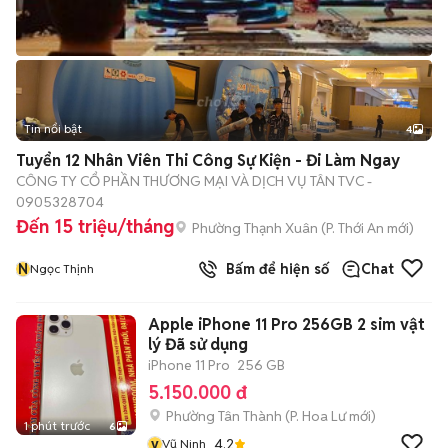
Tin nổi bật
4
Tuyển 12 Nhân Viên Thi Công Sự Kiện - Đi Làm Ngay
CÔNG TY CỔ PHẦN THƯƠNG MẠI VÀ DỊCH VỤ TÂN TVC -
0905328704
Đến 15 triệu/tháng
Phường Thạnh Xuân
(
P. Thới An
mới)
N
Bấm để hiện số
Chat
Ngọc Thịnh
Apple iPhone 11 Pro 256GB 2 sim vật
lý Đã sử dụng
iPhone 11 Pro
256 GB
5.150.000 đ
Phường Tân Thành
(
P. Hoa Lư
mới)
1 phút trước
6
v
4.2
Vũ Ninh