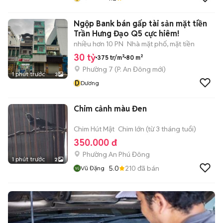
Ngộp Bank bán gấp tài sản mặt tiền
Trần Hưng Đạo Q5 cực hiêm!
nhiều hơn 10 PN
Nhà mặt phố, mặt tiền
30 tỷ
375 tr/m²
80 m²
Phường 7
(
P. An Đông
mới)
1 phút trước
3
D
Dương
Chim cảnh màu Đen
Chim Hút Mật
Chim lớn (từ 3 tháng tuổi)
350.000 đ
Phường An Phú Đông
1 phút trước
2
5.0
210
đã bán
Vũ Đặng