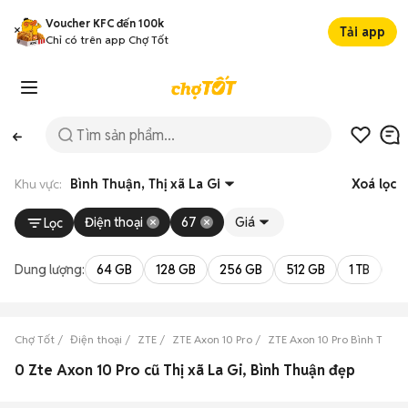
Voucher KFC đến 100k
Tải app
Chỉ có trên app Chợ Tốt
Khu vực:
Bình Thuận, Thị xã La Gi
Xoá lọc
Điện thoại
67
Giá
Lọc
Dung lượng:
64 GB
128 GB
256 GB
512 GB
1 TB
2 
Chợ Tốt
Điện thoại
ZTE
ZTE Axon 10 Pro
ZTE Axon 10 Pro Bình Thuận
0 Zte Axon 10 Pro cũ Thị xã La Gi, Bình Thuận đẹp