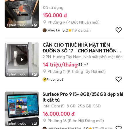
Đã sử dụng
150.000 đ
Phường 9
(
P. Đức Nhuận
mới)
1 phút trước
4
5.0
119
đã bán
Bông Lê
CẦN CHO THUÊ NHÀ MẶT TIỀN
ĐƯỜNG SỐ 17 - CHỢ HẠNH THÔNG
TÂY
2 PN
Hướng Tây Nam
Nhà mặt phố, mặt tiền
14 triệu/tháng
59 m²
Phường 11
(
P. Thông Tây Hội
mới)
1 phút trước
9
P
Phuong Lê
Surface Pro 9 i5- 8GB/256GB đẹp xài
ít cất tủ
Intel Core i5
8 GB
256 GB
SSD
16.000.000 đ
Phường 16
(
P. An Hội Đông
mới)
1 phút trước
5
4.9
371
đã bán
Linh Surface Bảo Bảo