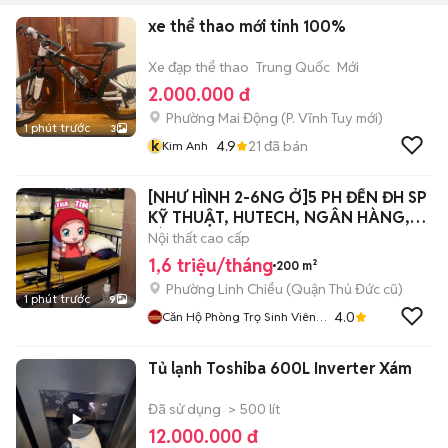
xe thể thao mới tinh 100%
Xe đạp thể thao
Trung Quốc
Mới
2.000.000 đ
Phường Mai Động
(
P. Vĩnh Tuy
mới)
1 phút trước
3
k
4.9
21
đã bán
Kim Anh
[NHƯ HÌNH 2-6NG Ở]5 PH ĐẾN ĐH SP
KỸ THUẬT, HUTECH, NGÂN HÀNG,
LÀNG DH
Nội thất cao cấp
1,6 triệu/tháng
200 m²
Phường Linh Chiểu (Quận Thủ Đức cũ)
1 phút trước
9
4.0
Căn Hộ Phòng Trọ Sinh Viên
GIÁ TỐT NHẤT
Tủ lạnh Toshiba 600L Inverter Xám
Đã sử dụng
> 500 lít
12.000.000 đ