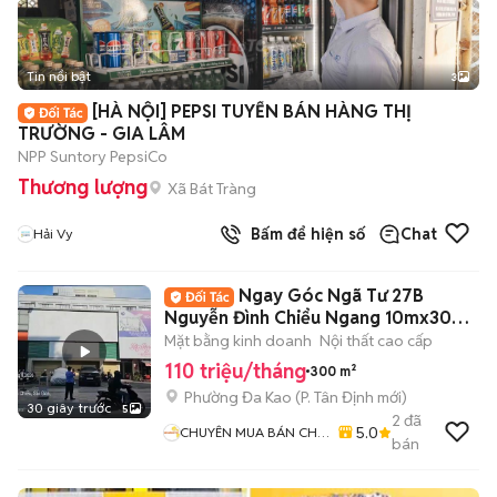
Tin nổi bật
3
[HÀ NỘI] PEPSI TUYỂN BÁN HÀNG THỊ
TRƯỜNG - GIA LÂM
NPP Suntory PepsiCo
Thương lượng
Xã Bát Tràng
Bấm để hiện số
Chat
Hải Vy
Ngay Góc Ngã Tư 27B
Nguyễn Đình Chiểu Ngang 10mx30
300m2 Lề 20m2
Mặt bằng kinh doanh
Nội thất cao cấp
110 triệu/tháng
300 m²
Phường Đa Kao
(
P. Tân Định
mới)
30 giây trước
5
2
đã
5.0
CHUYÊN MUA BÁN CHO
bán
THUÊ TÒA NHÀ