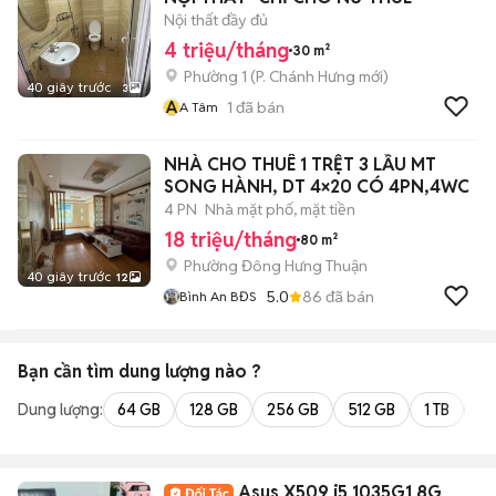
Nội thất đầy đủ
4 triệu/tháng
30 m²
Phường 1
(
P. Chánh Hưng
mới)
40 giây trước
3
A
1
đã bán
A Tâm
NHÀ CHO THUÊ 1 TRỆT 3 LẦU MT
SONG HÀNH, DT 4×20 CÓ 4PN,4WC
4 PN
Nhà mặt phố, mặt tiền
18 triệu/tháng
80 m²
Phường Đông Hưng Thuận
40 giây trước
12
5.0
86
đã bán
Bình An BĐS
Bạn cần tìm
dung lượng
nào ?
Dung lượng:
64 GB
128 GB
256 GB
512 GB
1 TB
2 
Asus X509 i5 1035G1 8G