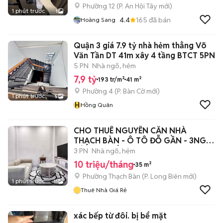
Phường 12
(
P. An Hội Tây
mới)
1 phút trước
1
4.4
165
đã bán
Hoàng Sang
Quận 3 giá 7.9 tỷ nhà hẻm thẳng Võ
Văn Tần DT 41m xây 4 tầng BTCT 5PN
5 PN
Nhà ngõ, hẻm
7,9 tỷ
193 tr/m²
41 m²
Phường 4
(
P. Bàn Cờ
mới)
1 phút trước
5
H
Hồng Quân
CHO THUÊ NGUYÊN CĂN NHÀ
THẠCH BÀN - Ô TÔ ĐỖ GẦN - 3NGỦ,
ĐỦ NỘI THẤT
3 PN
Nhà ngõ, hẻm
10 triệu/tháng
35 m²
Phường Thạch Bàn
(
P. Long Biên
mới)
1 phút trước
11
Thuê Nhà Giá Rẻ
xác bếp từ đôi. bị bể mặt