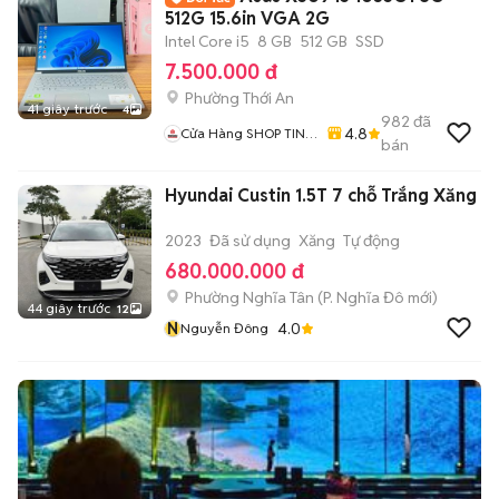
512G 15.6in VGA 2G
Intel Core i5
8 GB
512 GB
SSD
7.500.000 đ
Phường Thới An
41 giây trước
4
982
đã
4.8
Cửa Hàng SHOP TIN
bán
HỌC CÔNG NGHỆ
MINH QUÂN
Hyundai Custin 1.5T 7 chỗ Trắng Xăng
2023
Đã sử dụng
Xăng
Tự động
680.000.000 đ
Phường Nghĩa Tân
(
P. Nghĩa Đô
mới)
44 giây trước
12
N
4.0
Nguyễn Đông