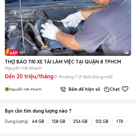
Tin nổi bật
1
THỢ BẢO TRÌ XE TẢI LÀM VIỆC TẠI QUẬN 8 TPHCM
Nguyễn Văn Khanh
Đến 20 triệu/tháng
Phường 7
(
P. Bình Đông
mới)
N
Bấm để hiện số
Chat
Nguyễn Văn Khanh
Bạn cần tìm
dung lượng
nào ?
Dung lượng:
64 GB
128 GB
256 GB
512 GB
1 TB
2 