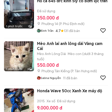
Hồ cá 645 drc kính 5ly có bơm lọc tràn
Đã sử dụng
350.000 đ
Phường 14
(
P. Phú Định
mới)
1 phút trước
1
4.7
131
đã bán
Bình Trần
Mèo Anh lai anh lông dài Vàng cam
Cái
Mèo Anh Lông Dài
Mèo con (dưới 3 tháng
tuổi)
550.000 đ
1 phút trước
2
Phường Tân Kiểng
(
P. Tân Hưng
mới)
11
đã bán
Salina Nguyễn
Honda Wave 50cc Xanh Xe máy độ
2015
Xe số
Đã sử dụng
9.000.000 đ