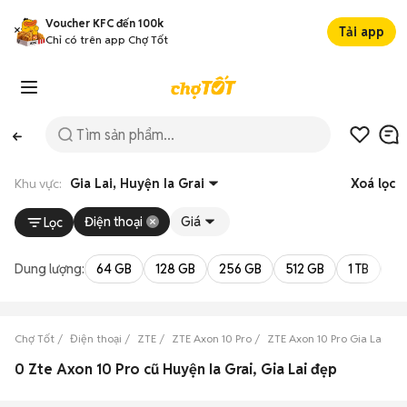
Voucher KFC đến 100k
Tải app
Chỉ có trên app Chợ Tốt
Khu vực:
Gia Lai, Huyện Ia Grai
Xoá lọc
Điện thoại
Giá
Lọc
Dung lượng:
64 GB
128 GB
256 GB
512 GB
1 TB
2 
Chợ Tốt
Điện thoại
ZTE
ZTE Axon 10 Pro
ZTE Axon 10 Pro Gia Lai
Z
0 Zte Axon 10 Pro cũ Huyện Ia Grai, Gia Lai đẹp