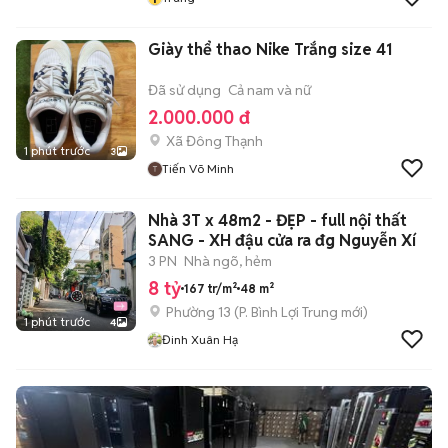
Giày thể thao Nike Trắng size 41
Đã sử dụng
Cả nam và nữ
2.000.000 đ
Xã Đông Thạnh
1 phút trước
3
Tiến Võ Minh
Nhà 3T x 48m2 - ĐẸP - full nội thất
SANG - XH đậu cửa ra đg Nguyễn Xí
3 PN
Nhà ngõ, hẻm
8 tỷ
167 tr/m²
48 m²
Phường 13
(
P. Bình Lợi Trung
mới)
1 phút trước
4
Đinh Xuân Hạ