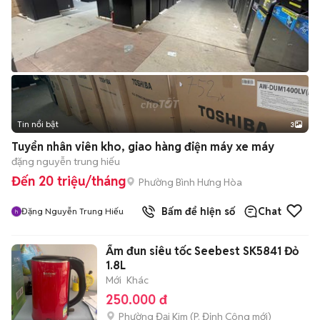
Tin nổi bật
3
Tuyển nhân viên kho, giao hàng điện máy xe máy
đặng nguyễn trung hiếu
Đến 20 triệu/tháng
Phường Bình Hưng Hòa
Bấm để hiện số
Chat
Đặng Nguyễn Trung Hiếu
Ấm đun siêu tốc Seebest SK5841 Đỏ
1.8L
Mới
Khác
250.000 đ
Phường Đại Kim
(
P. Định Công
mới)