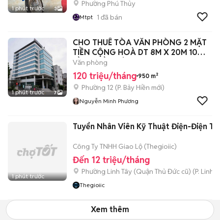
Phường Phú Thủy
1 phút trước
3
1
đã bán
Mtpt
CHO THUÊ TÒA VĂN PHÒNG 2 MẶT
TIỀN CỘNG HOÀ DT 8M X 20M 10
TẦNG NỒI, TÂ
Văn phòng
120 triệu/tháng
950 m²
Phường 12
(
P. Bảy Hiền
mới)
1 phút trước
7
Nguyễn Minh Phương
Tuyển Nhân Viên Kỹ Thuật Điện-Điện Tử
Công Ty TNHH Giao Lộ (Thegioiic)
Đến 12 triệu/tháng
Phường Linh Tây (Quận Thủ Đức cũ)
(
P. Linh 
1 phút trước
Thegioiic
Xem thêm