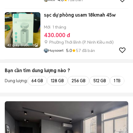
sạc dự phòng usam 18kmah 45w
Mới
1 tháng
430.000 đ
Phường Thới Bình
(
P. Ninh Kiều
mới)
42 giây trước
3
5.0
57
đã bán
Huysoset
Bạn cần tìm
dung lượng
nào ?
Dung lượng:
64 GB
128 GB
256 GB
512 GB
1 TB
2 