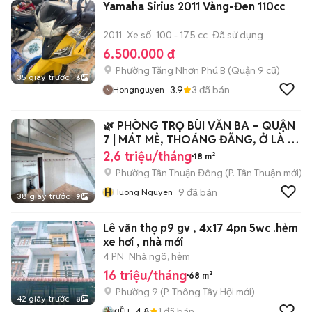
Yamaha Sirius 2011 Vàng-Đen 110cc
2011
Xe số
100 - 175 cc
Đã sử dụng
6.500.000 đ
Phường Tăng Nhơn Phú B (Quận 9 cũ)
35 giây trước
6
3.9
3
đã bán
Hongnguyen
🌿 PHÒNG TRỌ BÙI VĂN BA – QUẬN
7 | MÁT MẺ, THOÁNG ĐÃNG, Ở LÀ MÊ
🏡
2,6 triệu/tháng
18 m²
Phường Tân Thuận Đông
(
P. Tân Thuận
mới)
H
9
đã bán
Huong Nguyen
38 giây trước
9
Lê văn thọ p9 gv , 4x17 4pn 5wc .hẻm
xe hơi , nhà mới
4 PN
Nhà ngõ, hẻm
16 triệu/tháng
68 m²
Phường 9
(
P. Thông Tây Hội
mới)
42 giây trước
8
4.8
1
đã bán
KIỀU