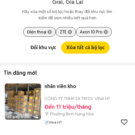
Grai, Gia Lai
Hãy xóa một số bộ lọc hoặc thay đổi khu vực tìm 
kiếm để xem nhiều kết quả hơn
Điện thoại
ZTE
Axon 10 Pro
Đổi khu vực
Xóa tất cả bộ lọc
Tin đăng mới
nhân viên kho
CÔNG TY TNHH SX TM DV VINA HT
Đến 11 triệu/tháng
Phường Bình Hưng Hòa
35 giây trước
1
Vina HT