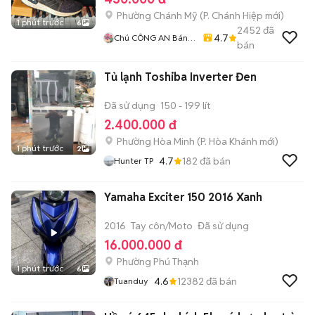
Phường Chánh Mỹ
(
P. Chánh Hiệp
mới)
1 phút trước
6
2452
đã
4.7
Chú CÔNG AN Bán
bán
GIÀY CHÍNH HÃNG
Tủ lạnh Toshiba Inverter Đen
Đã sử dụng
150 - 199 lít
2.400.000 đ
Phường Hòa Minh
(
P. Hòa Khánh
mới)
1 phút trước
2
4.7
182
đã bán
Hunter TP
Yamaha Exciter 150 2016 Xanh
2016
Tay côn/Moto
Đã sử dụng
16.000.000 đ
Phường Phú Thạnh
1 phút trước
6
4.6
12382
đã bán
Tuanduy