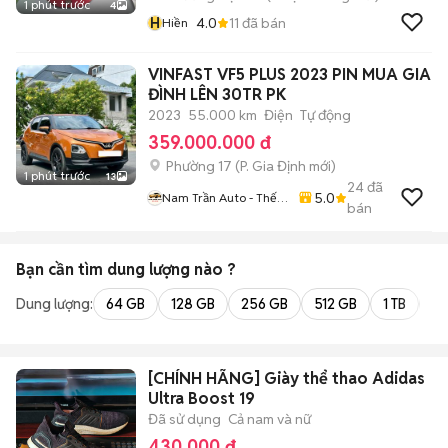
1 phút trước
4
H
4.0
11
đã bán
Hiền
VINFAST VF5 PLUS 2023 PIN MUA GIA
ĐÌNH LÊN 30TR PK
2023
55.000 km
Điện
Tự động
359.000.000 đ
Phường 17
(
P. Gia Định
mới)
1 phút trước
13
24
đã
5.0
Nam Trần Auto - Thế
bán
Giới Xe Lướt
Bạn cần tìm
dung lượng
nào ?
Dung lượng:
64 GB
128 GB
256 GB
512 GB
1 TB
2 
[CHÍNH HÃNG] Giày thể thao Adidas
Ultra Boost 19
Đã sử dụng
Cả nam và nữ
430.000 đ