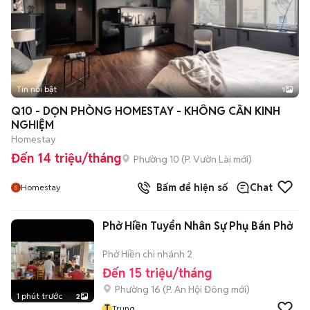
Tin nổi bật
1
Q10 - DỌN PHÒNG HOMESTAY - KHÔNG CẦN KINH
NGHIỆM
Homestay
Đến 14 triệu/tháng
Phường 10
(
P. Vườn Lài
mới)
Bấm để hiện số
Chat
Homestay
Phở Hiền Tuyển Nhân Sự Phụ Bán Phở
Phở Hiền chi nhánh 2
Đến 15 triệu/tháng
Phường 16
(
P. An Hội Đông
mới)
1 phút trước
2
T
Trung