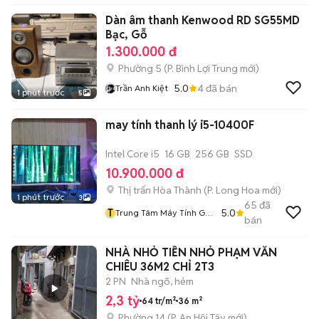
Dàn âm thanh Kenwood RD SG55MD
Bạc, Gỗ
1.300.000 đ
Phường 5
(
P. Bình Lợi Trung
mới)
5.0
4
đã bán
Trần Anh Kiệt
1 phút trước
5
may tính thanh lý i5-10400F
Intel Core i5
16 GB
256 GB
SSD
10.900.000 đ
Thị trấn Hòa Thành
(
P. Long Hoa
mới)
1 phút trước
3
65
đã
T
5.0
Trung Tâm Máy Tính GK
bán
GAMMING
NHÀ NHỎ TIỀN NHỎ PHẠM VĂN
CHIÊU 36M2 CHỈ 2T3
2 PN
Nhà ngõ, hẻm
2,3 tỷ
64 tr/m²
36 m²
Phường 14
(
P. An Hội Tây
mới)