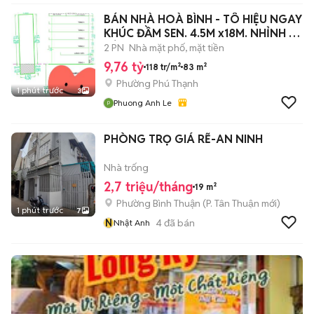
BÁN NHÀ HOÀ BÌNH - TÔ HIỆU NGAY
KHÚC ĐẦM SEN. 4.5M x18M. NHỈNH 9T
CÒN
2 PN
Nhà mặt phố, mặt tiền
9,76 tỷ
118 tr/m²
83 m²
Phường Phú Thạnh
1 phút trước
3
Phuong Anh Le
PHÒNG TRỌ GIÁ RẼ-AN NINH
Nhà trống
2,7 triệu/tháng
19 m²
Phường Bình Thuận
(
P. Tân Thuận
mới)
1 phút trước
7
N
4
đã bán
Nhật Anh