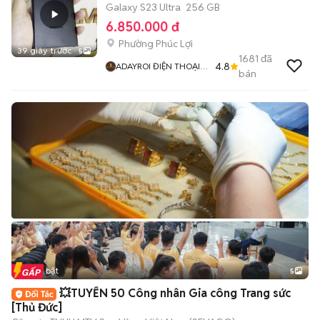
Galaxy S23 Ultra
256 GB
6.850.000 đ
Phường Phúc Lợi
39 giây trước
5
1681
đã
4.8
ADAYROI ĐIỆN THOẠI
bán
RUBY
Tin nổi bật
5
💥TUYỂN 50 Công nhân Gia công Trang sức
[Thủ Đức]