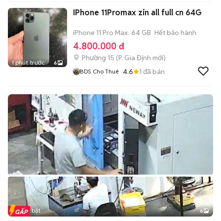
IPhone 11Promax zin all full cn 64G
iPhone 11 Pro Max
64 GB
Hết bảo hành
4.800.000 đ
Phường 15
(
P. Gia Định
mới)
1 phút trước
6
4.6
1
đã bán
BDS Cho Thuê
Tin nổi bật
6
+
2