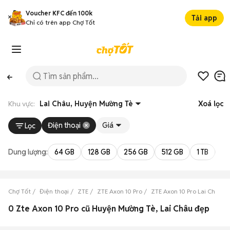
Voucher KFC đến 100k
Tải app
Chỉ có trên app Chợ Tốt
Khu vực:
Lai Châu, Huyện Mường Tè
Xoá lọc
Điện thoại
Giá
Lọc
Dung lượng:
64 GB
128 GB
256 GB
512 GB
1 TB
2 
Chợ Tốt
Điện thoại
ZTE
ZTE Axon 10 Pro
ZTE Axon 10 Pro Lai Châu
0 Zte Axon 10 Pro cũ Huyện Mường Tè, Lai Châu đẹp