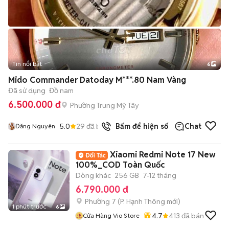
Tin nổi bật
6
+
2
Mido Commander Datoday M***.80 Nam Vàng
Đã sử dụng
Đồ nam
6.500.000 đ
Phường Trung Mỹ Tây
5.0
29
đã bán
Bấm để hiện số
Chat
Đăng Nguyên
Xiaomi Redmi Note 17 New
100%_COD Toàn Quốc
Dòng khác
256 GB
7-12 tháng
6.790.000 đ
Phường 7
(
P. Hạnh Thông
mới)
1 phút trước
6
4.7
413
đã bán
Cửa Hàng Vio Store