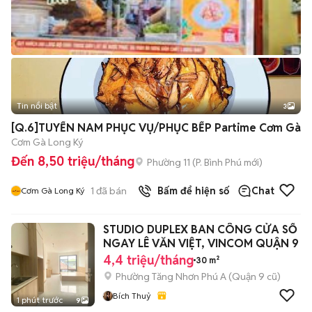
Tin nổi bật
3
[Q.6]TUYỂN NAM PHỤC VỤ/PHỤC BẾP Partime Cơm Gà
Cơm Gà Long Ký
Đến 8,50 triệu/tháng
Phường 11
(
P. Bình Phú
mới)
1
đã bán
Bấm để hiện số
Chat
Cơm Gà Long Ký
STUDIO DUPLEX BAN CÔNG CỬA SỔ
NGAY LÊ VĂN VIỆT, VINCOM QUẬN 9
4,4 triệu/tháng
30 m²
Phường Tăng Nhơn Phú A (Quận 9 cũ)
Bích Thuỷ
1 phút trước
9