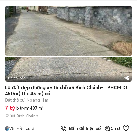
Tin nổi bật
3
Lô đất đẹp đường xe 16 chỗ xã Bình Chánh- TPHCM Dt
450m( 11 x 45 m) có
Đất thổ cư
Ngang 11 m
7 tỷ
16 tr/m²
437 m²
Xã Bình Chánh
Bấm để hiện số
Chat
Văn Miền Land