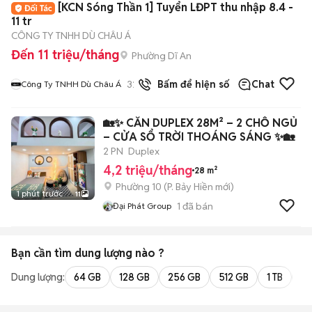
[KCN Sóng Thần 1] Tuyển LĐPT thu nhập 8.4 -
11 tr
CÔNG TY TNHH DÙ CHÂU Á
Đến 11 triệu/tháng
Phường Dĩ An
32
đã bán
Bấm để hiện số
Chat
Công Ty TNHH Dù Châu Á
🏡✨ CĂN DUPLEX 28M² – 2 CHỖ NGỦ
– CỬA SỔ TRỜI THOÁNG SÁNG ✨🏡
2 PN
Duplex
4,2 triệu/tháng
28 m²
Phường 10
(
P. Bảy Hiền
mới)
1 phút trước
11
1
đã bán
Đại Phát Group
Bạn cần tìm
dung lượng
nào ?
Dung lượng:
64 GB
128 GB
256 GB
512 GB
1 TB
2 