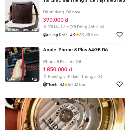
Túi chéo nam hàng si da thật màu nâu
Đã sử dụng
Đồ nam
390.000 đ
Xã Mai Lâm
(
Xã Đông Anh
mới)
43 giây trước
6
4.9
89
đã bán
Nhung Đoàn
Apple iPhone 8 Plus 64GB Đỏ
iPhone 8 Plus
64 GB
1.850.000 đ
Phường 3
(
P. Hạnh Thông
mới)
1 phút trước
5
4.1
50
đã bán
Thanh