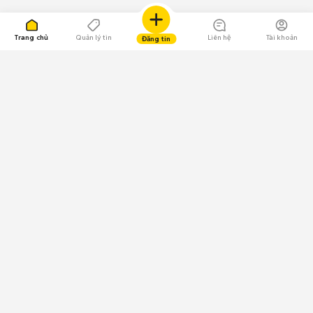
Trang chủ
Quản lý tin
Liên hệ
Tài khoản
Đăng tin
109.000 Bình chọn
Tải ứng dụng Chợ Tốt
Về Chợ Tốt
Quy chế sàn
Chính sách bảo mật
Giải quyết tranh chấp
CÔNG TY TNHH CHỢ TỐT - Người đại diện theo pháp luật:
Nguyễn Trọng Tấn; GPDKKD: 0312120782 do Sở KH & ĐT TP.HCM cấp ngày
11/01/2013;
GPMXH: 185/GP-BTTTT do Bộ Thông tin và Truyền thông
cấp ngày 09/07/2024 - Chịu trách nhiệm
nội dung: Trần Hoàng Ly.
Chính sách sử dụng