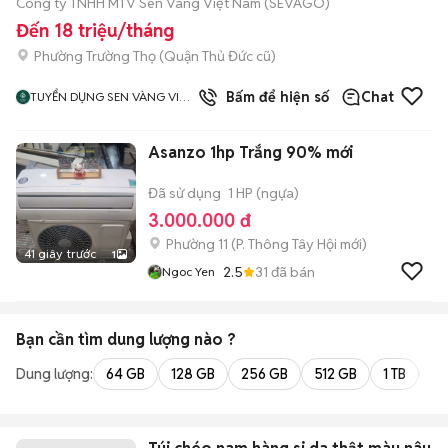
Công ty TNHH MTV Sen Vàng Việt Nam (SEVAGO)
Đến 18 triệu/tháng
Phường Trường Thọ (Quận Thủ Đức cũ)
Bấm để hiện số
Chat
TUYỂN DỤNG SEN VÀNG VIỆT
NAM
Asanzo 1hp Trắng 90% mới
Đã sử dụng
1 HP (ngựa)
3.000.000 đ
Phường 11
(
P. Thông Tây Hội
mới)
41 giây trước
1
2.5
31
đã bán
Ngoc Yen
Bạn cần tìm
dung lượng
nào ?
Dung lượng:
64 GB
128 GB
256 GB
512 GB
1 TB
2 