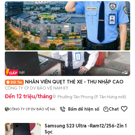
Tin nổi bật
6
+
2
NHÂN VIÊN QUẸT THẺ XE - THU NHẬP CAO
CÔNG TY CP DV BẢO VỆ NAM KỲ
Đến 12 triệu/tháng
Phường Tân Phong
(
P. Tân Hưng
mới)
3
đã bán
Bấm để hiện số
Chat
CÔNG TY CP DV BẢO VỆ NAM
KỲ
Samsung S23 Ultra -Ram12/256-Zin 1
Sọc