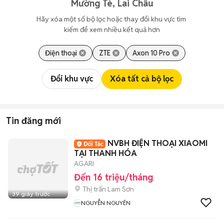
Mường Tè, Lai Châu
Hãy xóa một số bộ lọc hoặc thay đổi khu vực tìm 
kiếm để xem nhiều kết quả hơn
Điện thoại
ZTE
Axon 10 Pro
Đổi khu vực
Xóa tất cả bộ lọc
Tin đăng mới
NVBH ĐIỆN THOẠI XIAOMI
TẠI THANH HÓA
AGARI
Đến 16 triệu/tháng
Thị trấn Lam Sơn
39 giây trước
NGUYỄN NGUYÊN