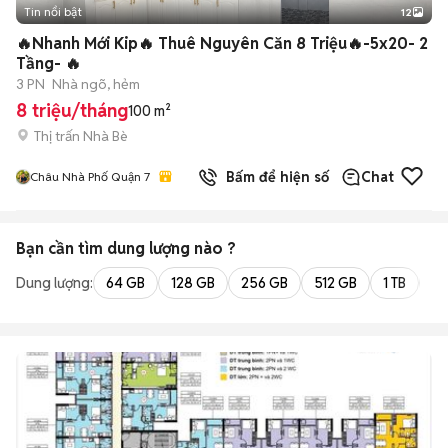
Tin nổi bật
12
+
2
🔥Nhanh Mới Kip🔥 Thuê Nguyên Căn 8 Triệu🔥-5x20- 2
Tầng- 🔥
3 PN
Nhà ngõ, hẻm
8 triệu/tháng
100 m²
Thị trấn Nhà Bè
Bấm để hiện số
Chat
Châu Nhà Phố Quận 7
Bạn cần tìm
dung lượng
nào ?
Dung lượng:
64 GB
128 GB
256 GB
512 GB
1 TB
2 