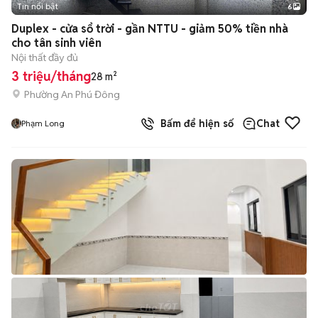
Tin nổi bật
6
+
2
Duplex - cửa sổ trời - gần NTTU - giảm 50% tiền nhà
cho tân sinh viên
Nội thất đầy đủ
3 triệu/tháng
28 m²
Phường An Phú Đông
Bấm để hiện số
Chat
Phạm Long