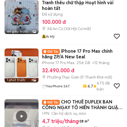
Tranh thêu chữ thập Hoạt hình vải
hoàn tất
Đã sử dụng
100.000 đ
Xã An Cư
(
Xã Hội Cư
mới)
44 giây trước
1
Á
Ái Mỹ
iPhone 17 Pro Max chính
hãng ZP/A New Seal
iPhone 17 Pro Max
256 GB
>12 tháng
32.490.000 đ
Phường Thạc Gián
(
P. Thanh Khê
mới)
1 phút trước
3
675
đã
4.7
YourPhone 267
bán
Nguyễn Hoàng-Hải
Châu-Đà Nẵng
CHO THUÊ DUPLEX BAN
CÔNG NGAY TÔ HIẾN THÀNH QUẬN
10 GIÁ TỐT
1 PN
Căn hộ dịch vụ, mini
4,7 triệu/tháng
28 m²