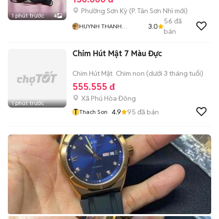
Phường Sơn Kỳ
(
P. Tân Sơn Nhì
mới)
1 phút trước
4
56
đã
3.0
HUYNH THANH
bán
NHANH
Chim Hút Mật 7 Màu Đực
Chim Hút Mật
Chim non (dưới 3 tháng tuổi)
555.555 đ
Xã Phú Hòa Đông
1 phút trước
T
4.9
95
đã bán
Thach Son