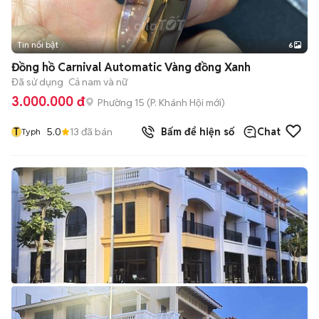
Tin nổi bật
6
+
2
Đồng hồ Carnival Automatic Vàng đồng Xanh
Đã sử dụng
Cả nam và nữ
3.000.000 đ
Phường 15
(
P. Khánh Hội
mới)
T
5.0
13
đã bán
Bấm để hiện số
Chat
Typh