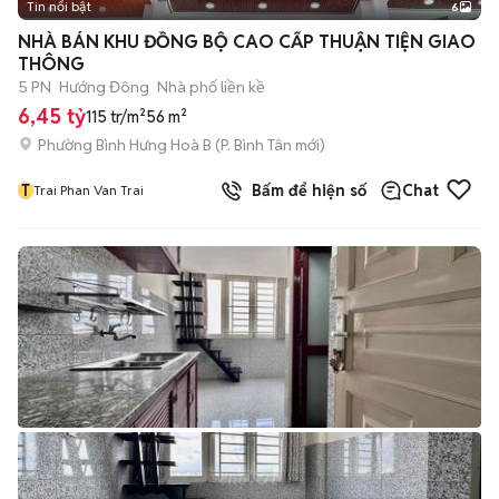
Tin nổi bật
6
+
2
NHÀ BÁN KHU ĐỒNG BỘ CAO CẤP THUẬN TIỆN GIAO
THÔNG
5 PN
Hướng Đông
Nhà phố liền kề
6,45 tỷ
115 tr/m²
56 m²
Phường Bình Hưng Hoà B
(
P. Bình Tân
mới)
T
Bấm để hiện số
Chat
Trai Phan Van Trai