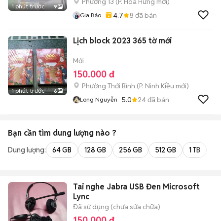
Phường 13
(
P. Hòa Hưng
mới)
1 phút trước
9
4.7
8
đã bán
Gia Bảo
Lịch block 2023 365 tờ mới
Mới
150.000 đ
Phường Thới Bình
(
P. Ninh Kiều
mới)
1 phút trước
6
5.0
24
đã bán
Long Nguyễn
Bạn cần tìm
dung lượng
nào ?
Dung lượng:
64 GB
128 GB
256 GB
512 GB
1 TB
2 
Tai nghe Jabra USB Đen Microsoft
Lync
Đã sử dụng (chưa sửa chữa)
150.000 đ