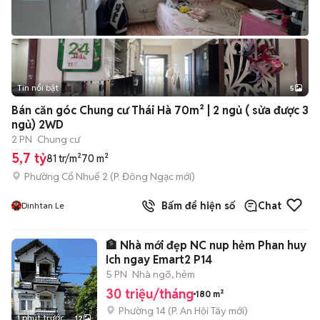
Tin nổi bật
5
Bán căn góc Chung cư Thái Hà 70m² | 2 ngủ ( sửa được 3
ngủ) 2WD
2 PN
Chung cư
5,7 tỷ
81 tr/m²
70 m²
Phường Cổ Nhuế 2
(
P. Đông Ngạc
mới)
Bấm để hiện số
Chat
Dinhtan Le
🏦 Nhà mới đẹp NC nup hẻm Phan huy
Ich ngay Emart2 P14
5 PN
Nhà ngõ, hẻm
30 triệu/tháng
180 m²
Phường 14
(
P. An Hội Tây
mới)
1 phút trước
12