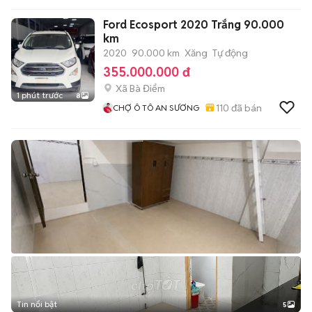
Ford Ecosport 2020 Trắng 90.000
km
2020
90.000 km
Xăng
Tự động
355.000.000 đ
Xã Bà Điểm
1 phút trước
8
110
đã bán
CHỢ Ô TÔ AN SƯƠNG
Tin nổi bật
5