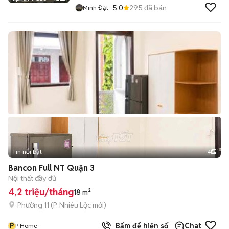
5.0
295
đã bán
Minh Đạt
Tin nổi bật
4
Bancon Full NT Quận 3
Nội thất đầy đủ
4,2 triệu/tháng
18 m²
Phường 11
(
P. Nhiêu Lộc
mới)
P
Bấm để hiện số
Chat
P Home