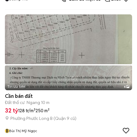
Tin ưu tiên
6
+
2
Cần bán đất
Đất thổ cư
Ngang 10 m
32 tỷ
128 tr/m²
250 m²
Phường Phước Long B (Quận 9 cũ)
B
Bùi Thị Mỹ Ngọc