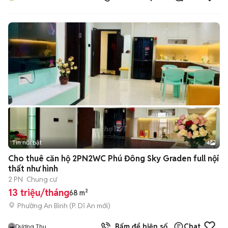
Tin nổi bật
4
Cho thuê căn hộ 2PN2WC Phú Đông Sky Graden full nội
thất như hình
2 PN
Chung cư
13 triệu/tháng
68 m²
Phường An Bình
(
P. Dĩ An
mới)
Bấm để hiện số
Chat
Dương Thu