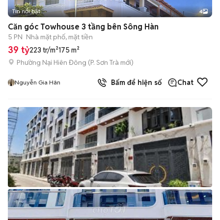
Tin nổi bật
4
Căn góc Towhouse 3 tầng bên Sông Hàn
5 PN
Nhà mặt phố, mặt tiền
39 tỷ
223 tr/m²
175 m²
Phường Nại Hiên Đông
(
P. Sơn Trà
mới)
Bấm để hiện số
Chat
Nguyễn Gia Hân