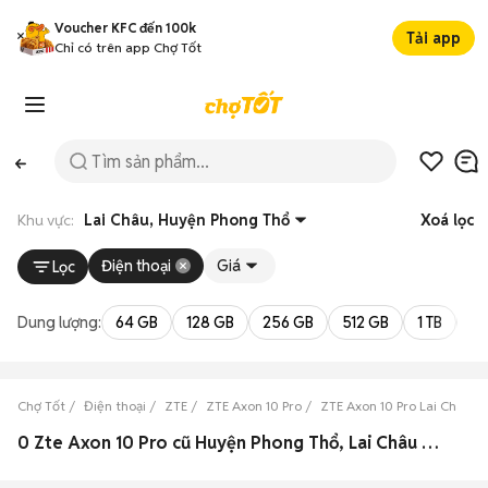
Voucher KFC đến 100k
Tải app
Chỉ có trên app Chợ Tốt
Khu vực:
Lai Châu, Huyện Phong Thổ
Xoá lọc
Điện thoại
Giá
Lọc
Dung lượng:
64 GB
128 GB
256 GB
512 GB
1 TB
2 
Chợ Tốt
Điện thoại
ZTE
ZTE Axon 10 Pro
ZTE Axon 10 Pro Lai Châu
0 Zte Axon 10 Pro cũ Huyện Phong Thổ, Lai Châu đẹp