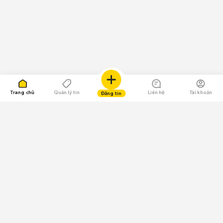
Trang chủ
Quản lý tin
Liên hệ
Tài khoản
Đăng tin
109.000 Bình chọn
Tải ứng dụng Chợ Tốt
Về Chợ Tốt
Quy chế sàn