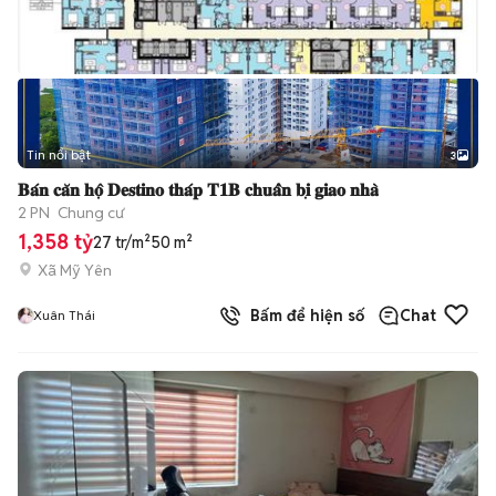
Tin nổi bật
3
𝐁𝐚́𝐧 𝐜𝐚̆𝐧 𝐡𝐨̣̂ 𝐃𝐞𝐬𝐭𝐢𝐧𝐨 𝐭𝐡𝐚́𝐩 𝐓𝟏𝐁 𝐜𝐡𝐮𝐚̂̉𝐧 𝐛𝐢̣ 𝐠𝐢𝐚𝐨 𝐧𝐡𝐚̀
2 PN
Chung cư
1,358 tỷ
27 tr/m²
50 m²
Xã Mỹ Yên
Bấm để hiện số
Chat
Xuân Thái