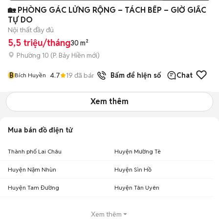
🏡 PHÒNG GÁC LỬNG RỘNG – TÁCH BẾP – GIỜ GIẤC
TỰ DO
Nội thất đầy đủ
5,5 triệu/tháng
30 m²
Phường 10
(
P. Bảy Hiền
mới)
B
4.7
19
đã bán
Bấm để hiện số
Chat
Bích Huyền
Xem thêm
Mua bán đồ điện tử
Thành phố Lai Châu
Huyện Mường Tè
Huyện Nậm Nhùn
Huyện Sìn Hồ
Huyện Tam Đường
Huyện Tân Uyên
Xem thêm