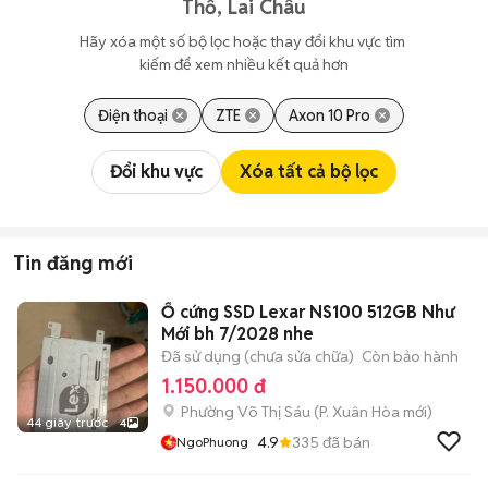
Thổ, Lai Châu
Hãy xóa một số bộ lọc hoặc thay đổi khu vực tìm 
kiếm để xem nhiều kết quả hơn
Điện thoại
ZTE
Axon 10 Pro
Đổi khu vực
Xóa tất cả bộ lọc
Tin đăng mới
Ổ cứng SSD Lexar NS100 512GB Như
Mới bh 7/2028 nhe
Đã sử dụng (chưa sửa chữa)
Còn bảo hành
1.150.000 đ
Phường Võ Thị Sáu
(
P. Xuân Hòa
mới)
44 giây trước
4
4.9
335
đã bán
NgoPhuong