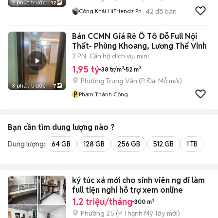
2 phút trước
12
42
đã bán
Công Khải HiFriendz Pn
Bán CCMN Giá Rẻ Ô Tô Đỗ Full Nội
Thất- Phùng Khoang, Lương Thế Vinh
2 PN
Căn hộ dịch vụ, mini
1,95 tỷ
38 tr/m²
52 m²
Phường Trung Văn
(
P. Đại Mỗ
mới)
3 phút trước
7
P
Phạm Thành Công
Bạn cần tìm
dung lượng
nào ?
Dung lượng:
64 GB
128 GB
256 GB
512 GB
1 TB
2 
ký túc xá mới cho sinh viên ng đi làm
full tiện nghi hỗ trợ xem online
1,2 triệu/tháng
300 m²
Phường 25
(
P. Thạnh Mỹ Tây
mới)