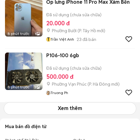
Ốp lưng iPhone 11 Pro Max Xám Bền
Đã sử dụng (chưa sửa chữa)
20.000 đ
Phường Bưởi
(
P. Tây Hồ
mới)
8 phút trước
1
T
23
đã bán
Trần Việt Anh
P106-100 6gb
Đã sử dụng (chưa sửa chữa)
500.000 đ
Phường Vạn Phúc
(
P. Hà Đông
mới)
8 phút trước
2
Truong Ph
Xem thêm
Mua bán đồ điện tử