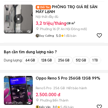
PHÒNG TRỌ GIÁ RẺ SẴN
MÁY LẠNH
Nội thất đầy đủ
3,2 triệu/tháng
28 m²
Phường 16
(
P. An Hội Đông
mới)
6 phút trước
3
5.0
1
đã bán
Duy Cường
Bạn cần tìm
dung lượng
nào ?
Dung lượng:
64 GB
128 GB
256 GB
512 GB
1 TB
2 
Oppo Reno 5 Pro 256GB 12GB 99%
Reno5 Pro
256 GB
Hết bảo hành
2.500.000 đ
Phường Bến Thành
6 phút trước
4
K
3.0
5
đã bán
Kiến Văn