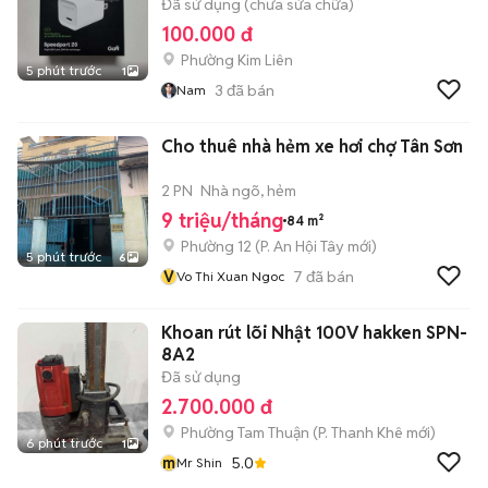
Đã sử dụng (chưa sửa chữa)
100.000 đ
Phường Kim Liên
5 phút trước
1
3
đã bán
Nam
Cho thuê nhà hẻm xe hơi chợ Tân Sơn
2 PN
Nhà ngõ, hẻm
9 triệu/tháng
84 m²
Phường 12
(
P. An Hội Tây
mới)
5 phút trước
6
V
7
đã bán
Vo Thi Xuan Ngoc
Khoan rút lõi Nhật 100V hakken SPN-
8A2
Đã sử dụng
2.700.000 đ
Phường Tam Thuận
(
P. Thanh Khê
mới)
6 phút trước
1
m
5.0
Mr Shin