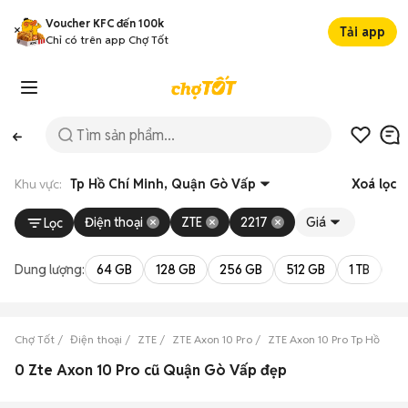
Voucher KFC đến 100k
Tải app
Chỉ có trên app Chợ Tốt
Khu vực:
Tp Hồ Chí Minh, Quận Gò Vấp
Xoá lọc
Điện thoại
ZTE
2217
Giá
Lọc
Dung lượng:
64 GB
128 GB
256 GB
512 GB
1 TB
2 
Chợ Tốt
Điện thoại
ZTE
ZTE Axon 10 Pro
ZTE Axon 10 Pro Tp Hồ Chí 
0 Zte Axon 10 Pro cũ Quận Gò Vấp đẹp