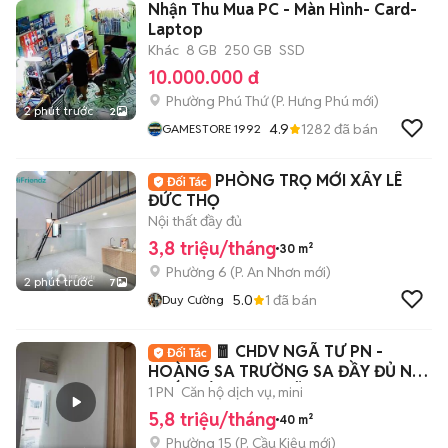
Nhận Thu Mua PC - Màn Hình- Card-
Laptop
Khác
8 GB
250 GB
SSD
10.000.000 đ
Phường Phú Thứ
(
P. Hưng Phú
mới)
2 phút trước
2
4.9
1282
đã bán
GAMESTORE 1992
PHÒNG TRỌ MỚI XÂY LÊ
ĐỨC THỌ
Nội thất đầy đủ
3,8 triệu/tháng
30 m²
Phường 6
(
P. An Nhơn
mới)
2 phút trước
7
5.0
1
đã bán
Duy Cường
🧧 CHDV NGÃ TƯ PN -
HOÀNG SA TRƯỜNG SA ĐẦY ĐỦ NỘI
THẤT SIÊU RỘNG RÃI
1 PN
Căn hộ dịch vụ, mini
5,8 triệu/tháng
40 m²
Phường 15
(
P. Cầu Kiệu
mới)