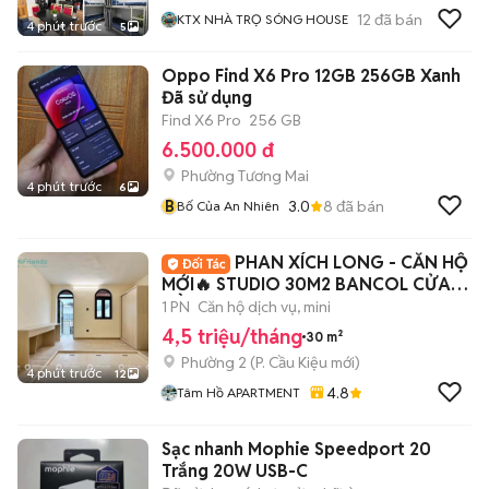
12
đã bán
KTX NHÀ TRỌ SÓNG HOUSE
4 phút trước
5
Oppo Find X6 Pro 12GB 256GB Xanh
Đã sử dụng
Find X6 Pro
256 GB
6.500.000 đ
Phường Tương Mai
4 phút trước
6
B
3.0
8
đã bán
Bố Của An Nhiên
PHAN XÍCH LONG - CĂN HỘ
MỚI🔥 STUDIO 30M2 BANCOL CỬA
SỔ - FULL NT 100%
1 PN
Căn hộ dịch vụ, mini
4,5 triệu/tháng
30 m²
Phường 2
(
P. Cầu Kiệu
mới)
4 phút trước
12
4.8
Tâm Hồ APARTMENT
Sạc nhanh Mophie Speedport 20
Trắng 20W USB-C