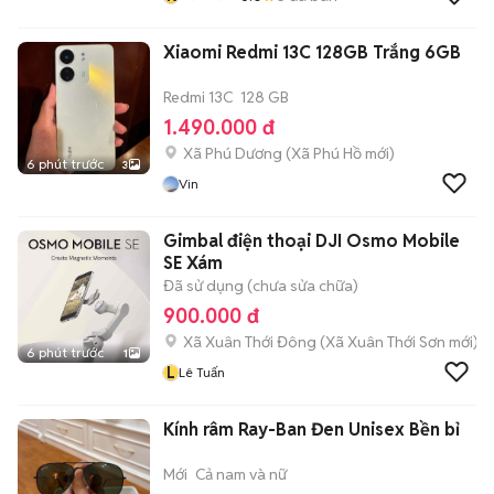
Xiaomi Redmi 13C 128GB Trắng 6GB
Redmi 13C
128 GB
1.490.000 đ
Xã Phú Dương
(
Xã Phú Hồ
mới)
6 phút trước
3
Vin
Gimbal điện thoại DJI Osmo Mobile
SE Xám
Đã sử dụng (chưa sửa chữa)
900.000 đ
Xã Xuân Thới Đông
(
Xã Xuân Thới Sơn
mới)
6 phút trước
1
L
Lê Tuấn
Kính râm Ray-Ban Đen Unisex Bền bỉ
Mới
Cả nam và nữ