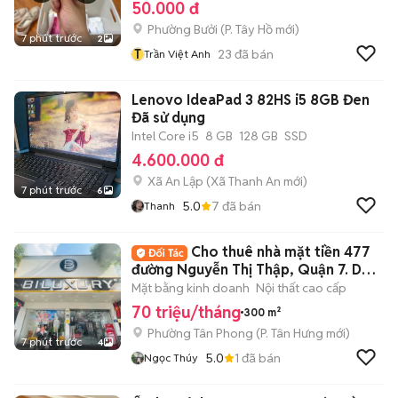
50.000 đ
Phường Bưởi
(
P. Tây Hồ
mới)
7 phút trước
2
T
23
đã bán
Trần Việt Anh
Lenovo IdeaPad 3 82HS i5 8GB Đen
Đã sử dụng
Intel Core i5
8 GB
128 GB
SSD
4.600.000 đ
Xã An Lập
(
Xã Thanh An
mới)
7 phút trước
6
5.0
7
đã bán
Thanh
Cho thuê nhà mặt tiền 477
đường Nguyễn Thị Thập, Quận 7. DT:
10x30m
Mặt bằng kinh doanh
Nội thất cao cấp
70 triệu/tháng
300 m²
Phường Tân Phong
(
P. Tân Hưng
mới)
7 phút trước
4
5.0
1
đã bán
Ngọc Thúy