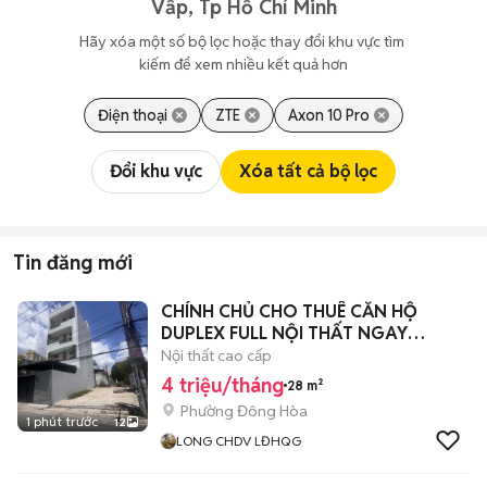
Vấp, Tp Hồ Chí Minh
Hãy xóa một số bộ lọc hoặc thay đổi khu vực tìm 
kiếm để xem nhiều kết quả hơn
Điện thoại
ZTE
Axon 10 Pro
Đổi khu vực
Xóa tất cả bộ lọc
Tin đăng mới
CHÍNH CHỦ CHO THUÊ CĂN HỘ
DUPLEX FULL NỘI THẤT NGAY
LĐHQG + GO DĨ AN
Nội thất cao cấp
4 triệu/tháng
28 m²
Phường Đông Hòa
1 phút trước
12
LONG CHDV LĐHQG