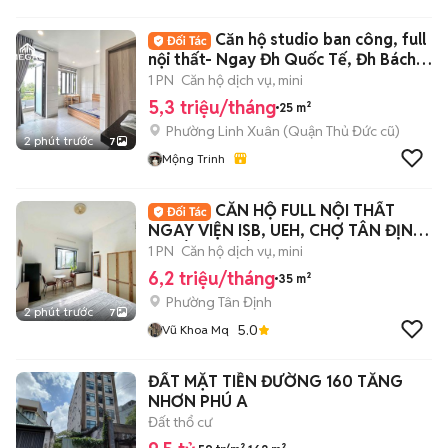
Căn hộ studio ban công, full
nội thất- Ngay Đh Quốc Tế, Đh Bách
Khoa
1 PN
Căn hộ dịch vụ, mini
5,3 triệu/tháng
25 m²
Phường Linh Xuân (Quận Thủ Đức cũ)
2 phút trước
7
Mộng Trinh
CĂN HỘ FULL NỘI THẤT
NGAY VIỆN ISB, UEH, CHỢ TÂN ĐỊNH,
CV LÊ VĂN TÁM
1 PN
Căn hộ dịch vụ, mini
6,2 triệu/tháng
35 m²
Phường Tân Định
2 phút trước
7
5.0
Vũ Khoa Mq
ĐẤT MẶT TIỀN ĐƯỜNG 160 TĂNG
NHƠN PHÚ A
Đất thổ cư