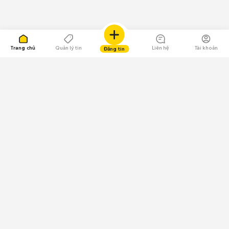
Trang chủ
Quản lý tin
Liên hệ
Tài khoản
Đăng tin
109.000 Bình chọn
Tải ứng dụng Chợ Tốt
Về Chợ Tốt
Quy chế sàn
Chính sách bảo mật
Giải quyết tranh chấp
CÔNG TY TNHH CHỢ TỐT - Người đại diện theo pháp luật:
Nguyễn Trọng Tấn; GPDKKD: 0312120782 do Sở KH & ĐT TP.HCM cấp ngày
11/01/2013;
GPMXH: 185/GP-BTTTT do Bộ Thông tin và Truyền thông