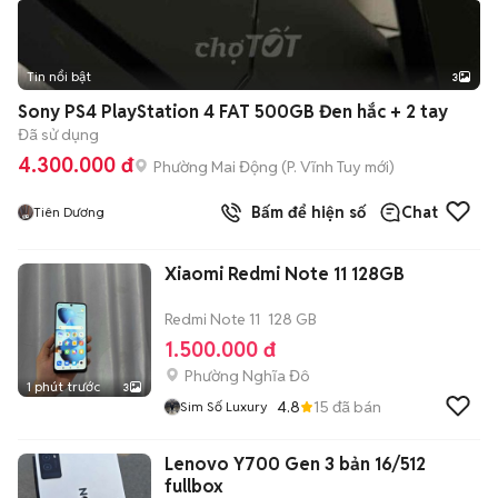
Tin nổi bật
3
Sony PS4 PlayStation 4 FAT 500GB Đen hắc + 2 tay
Đã sử dụng
4.300.000 đ
Phường Mai Động
(
P. Vĩnh Tuy
mới)
Bấm để hiện số
Chat
Tiên Dương
Xiaomi Redmi Note 11 128GB
Redmi Note 11
128 GB
1.500.000 đ
Phường Nghĩa Đô
1 phút trước
3
4.8
15
đã bán
Sim Số Luxury
Lenovo Y700 Gen 3 bản 16/512
fullbox