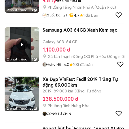
9,5 tỷ
59 tr/m²
162 m²
Phường Tăng Nhơn Phú A (Quận 9 cũ)
2 phút trước
4
4.7
1
đã bán
Quốc Dũng 1
Samsung A03 64GB Xanh Kèm sạc
Galaxy A03
64 GB
1.100.000 đ
Xã Tân Thạnh Đông
(
Xã Phú Hòa Đông
mới)
2 phút trước
3
5.0
103
đã bán
Hưng Hồ
Xe Đẹp VinFast Fadil 2019 Trắng Tự
động 89.000km
2019
89.000 km
Xăng
Tự động
238.500.000 đ
Phường Bình Hưng Hòa
2 phút trước
20
CÔNG TỨ CHÍN
Robot hút bụi Ecovacs Deebot Y1 Pro