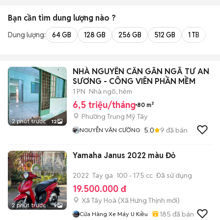
Bạn cần tìm
dung lượng
nào ?
Dung lượng:
64 GB
128 GB
256 GB
512 GB
1 TB
2 
NHÀ NGUYÊN CĂN GẦN NGÃ TƯ AN
SƯƠNG - CÔNG VIÊN PHẦN MỀM
1 PN
Nhà ngõ, hẻm
6,5 triệu/tháng
80 m²
Phường Trung Mỹ Tây
2 phút trước
12
5.0
9
đã bán
NGUYỄN VĂN CƯỜNG
Yamaha Janus 2022 màu Đỏ
2022
Tay ga
100 - 175 cc
Đã sử dụng
19.500.000 đ
Xã Tây Hoà
(
Xã Hưng Thịnh
mới)
2 phút trước
9
185
đã bán
Cửa Hàng Xe Máy U Kiều