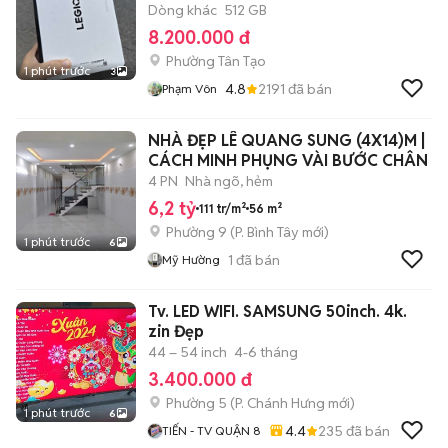
Dòng khác
512 GB
8.200.000 đ
Phường Tân Tạo
1 phút trước
3
4.8
2191
đã bán
Phạm Vôn
NHÀ ĐẸP LÊ QUANG SUNG (4X14)M |
CÁCH MINH PHỤNG VÀI BƯỚC CHÂN
4 PN
Nhà ngõ, hẻm
6,2 tỷ
111 tr/m²
56 m²
Phường 9
(
P. Bình Tây
mới)
1 phút trước
6
1
đã bán
Mỹ Hường
Tv. LED WIFI. SAMSUNG 50inch. 4k.
zin Đẹp
44 – 54 inch
4-6 tháng
3.400.000 đ
Phường 5
(
P. Chánh Hưng
mới)
1 phút trước
6
4.4
235
đã bán
TIẾN - TV QUẬN 8