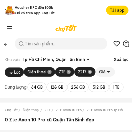
Voucher KFC đến 100k
Tải app
Chỉ có trên app Chợ Tốt
Khu vực:
Tp Hồ Chí Minh, Quận Tân Bình
Xoá lọc
Điện thoại
ZTE
2217
Giá
Lọc
Dung lượng:
64 GB
128 GB
256 GB
512 GB
1 TB
2 
Chợ Tốt
Điện thoại
ZTE
ZTE Axon 10 Pro
ZTE Axon 10 Pro Tp Hồ Chí 
0 Zte Axon 10 Pro cũ Quận Tân Bình đẹp