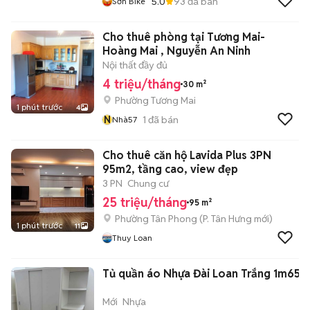
5.0
93
đã bán
Sơn Bike
Cho thuê phòng tại Tương Mai-
Hoàng Mai , Nguyễn An Ninh
Nội thất đầy đủ
4 triệu/tháng
30 m²
Phường Tương Mai
1 phút trước
4
N
1
đã bán
Nhà57
Cho thuê căn hộ Lavida Plus 3PN
95m2, tầng cao, view đẹp
3 PN
Chung cư
25 triệu/tháng
95 m²
Phường Tân Phong
(
P. Tân Hưng
mới)
1 phút trước
11
Thuy Loan
Tủ quần áo Nhựa Đài Loan Trắng 1m65x
Mới
Nhựa