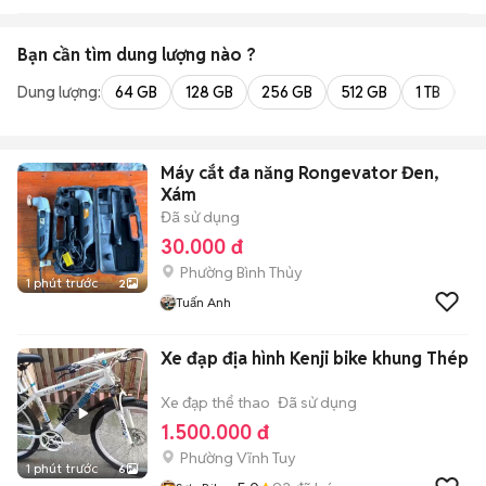
Bạn cần tìm
dung lượng
nào ?
Dung lượng:
64 GB
128 GB
256 GB
512 GB
1 TB
2 
Máy cắt đa năng Rongevator Đen,
Xám
Đã sử dụng
30.000 đ
Phường Bình Thủy
1 phút trước
2
Tuấn Anh
Xe đạp địa hình Kenji bike khung Thép
Xe đạp thể thao
Đã sử dụng
1.500.000 đ
Phường Vĩnh Tuy
1 phút trước
6