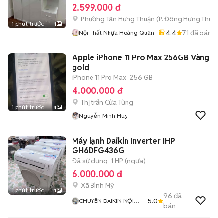
2.599.000 đ
Phường Tân Hưng Thuận
(
P. Đông Hưng Thuậ
1 phút trước
1
4.4
71
đã bán
Nội Thất Nhựa Hoàng Quân
Apple iPhone 11 Pro Max 256GB Vàng
gold
iPhone 11 Pro Max
256 GB
4.000.000 đ
Thị trấn Cửa Tùng
1 phút trước
4
Nguyễn Minh Huy
Máy lạnh Daikin Inverter 1HP
GH6DFG436G
Đã sử dụng
1 HP (ngựa)
6.000.000 đ
Xã Bình Mỹ
1 phút trước
1
96
đã
5.0
CHUYÊN DAIKIN NỘI
bán
ĐỊA