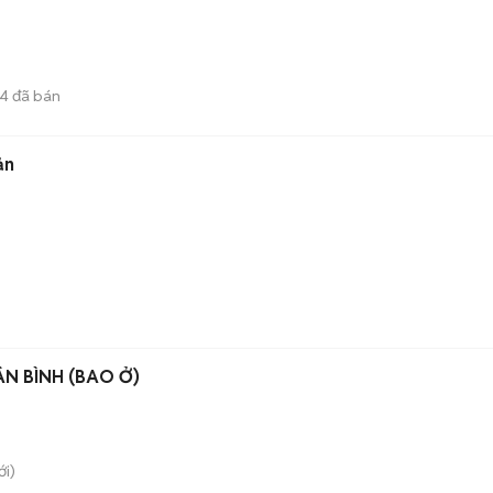
4
đã bán
 bản
ÂN BÌNH (BAO Ở)
i)