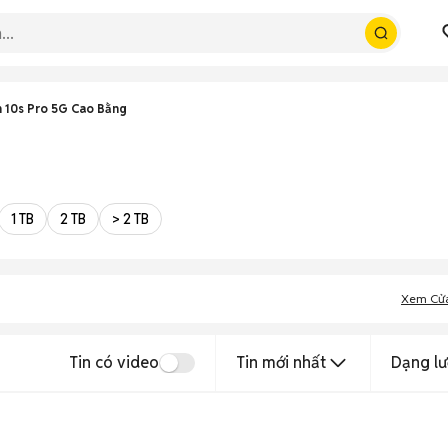
 10s Pro 5G Cao Bằng
1 TB
2 TB
> 2 TB
Xem Cử
Tin có video
Tin mới nhất
Dạng lư