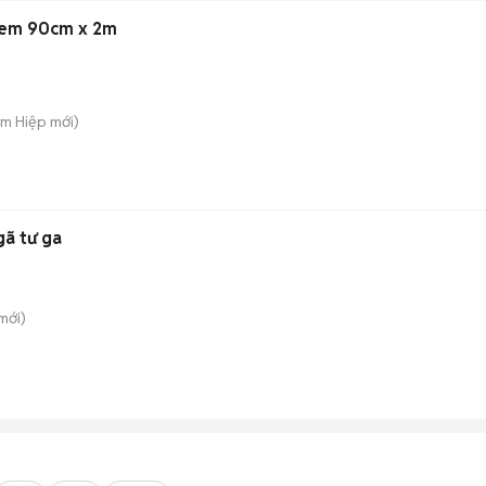
Kem 90cm x 2m
am Hiệp
mới)
gã tư ga
mới)