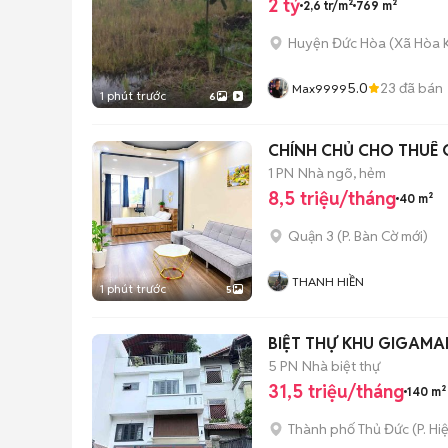
2 tỷ
2,6 tr/m²
769 m²
Huyện Đức Hòa
(
Xã Hòa 
5.0
23
đã bán
Max9999
1 phút trước
6
CHÍNH CHỦ CHO THUÊ 
1 PN
Nhà ngõ, hẻm
8,5 triệu/tháng
40 m²
Quận 3
(
P. Bàn Cờ
mới)
THANH HIỀN
1 phút trước
5
BIỆT THỰ KHU GIGAMALL
5 PN
Nhà biệt thự
31,5 triệu/tháng
140 m²
Thành phố Thủ Đức
(
P. Hi