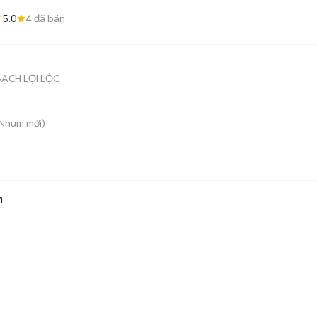
5.0
4
đã bán
ẠCH LỢI LỘC
 Nhum
mới)
n