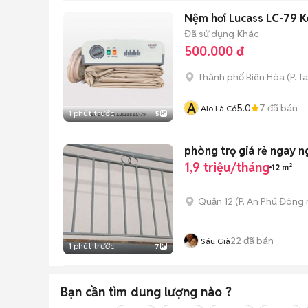
Nệm hơi Lucass LC-79 
Đã sử dụng
Khác
500.000 đ
Thành phố Biên Hòa
(
P. T
A
5.0
7
đã bán
Alo Là Có
1 phút trước
5
phòng trọ giá rẻ ngay n
1,9 triệu/tháng
12 m²
Quận 12
(
P. An Phú Đông
22
đã bán
Sáu Già
1 phút trước
7
Bạn cần tìm
dung lượng
nào ?