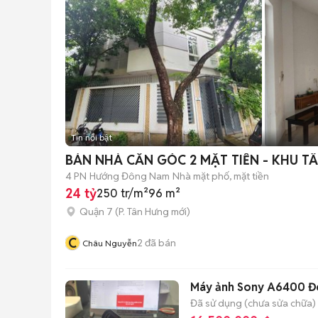
Tin nổi bật
BÁN NHÀ CĂN GÓC 2 MẶT TIỀN - KHU T
4 PN
Hướng Đông Nam
Nhà mặt phố, mặt tiền
24 tỷ
250 tr/m²
96 m²
Quận 7
(
P. Tân Hưng
mới)
C
2
đã bán
Châu Nguyễn
Máy ảnh Sony A6400 Đ
Đã sử dụng (chưa sửa chữa)