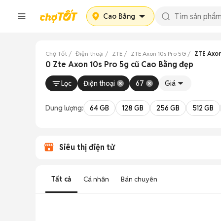
Cao Bằng
Chợ Tốt
Điện thoại
ZTE
ZTE Axon 10s Pro 5G
ZTE Axon
0 Zte Axon 10s Pro 5g cũ Cao Bằng đẹp
Lọc
Điện thoại
67
Giá
Dung lượng:
64 GB
128 GB
256 GB
512 GB
Siêu thị điện tử
Tất cả
Cá nhân
Bán chuyên