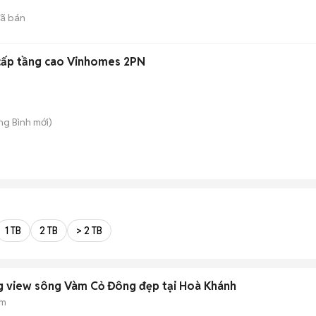
ã bán
cấp tầng cao Vinhomes 2PN
ong Bình
mới)
1 TB
2 TB
> 2 TB
g view sông Vàm Cỏ Đông đẹp tại Hoà Khánh
 m