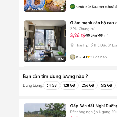
1
đ
Chuỗi Bún Đậu Mẹt Gánh
1 phút trước
1
Giảm mạnh căn hộ cao 
2 PN
Chung cư
3,26 tỷ
55 tr/m²
59 m²
Thành phố Thủ Đức
(
P. L
4.1
27
đã bán
Phat
1 phút trước
12
Bạn cần tìm
dung lượng
nào ?
Dung lượng:
64 GB
128 GB
256 GB
512 GB
Gấp Bán đất Nghỉ Dưỡn
Đất nông nghiệp
Ngang 20