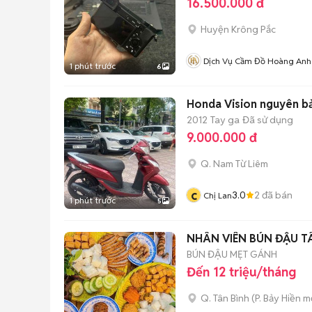
16.500.000 đ
Huyện Krông Pắc
Dịch Vụ Cầm Đồ Hoàng Anh
1 phút trước
6
Honda Vision nguyên
2012
Tay ga
Đã sử dụng
9.000.000 đ
Q. Nam Từ Liêm
c
3.0
2
đã bán
Chị Lan
1 phút trước
5
NHÂN VIÊN BÚN ĐẬU T
BÚN ĐẬU MẸT GÁNH
Đến 12 triệu/tháng
Q. Tân Bình
(
P. Bảy Hiền
mớ