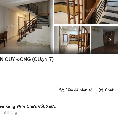
+
2
ÂN QUY ĐÔNG (QUẬN 7)
Bấm để hiện số
Chat
en Keng 99% Chưa Vết Xước
4-6 tháng