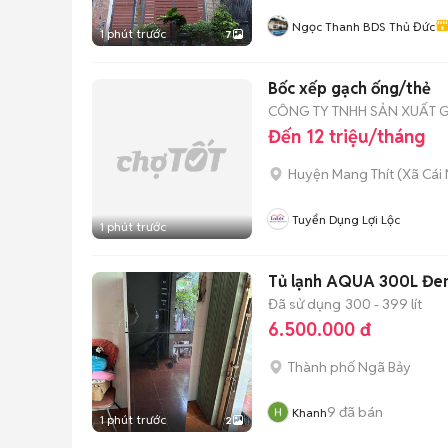
Ngọc Thanh BDS Thủ Đức
1 phút trước
7
Bốc xếp gạch ống/thẻ
CÔNG TY TNHH SẢN XUẤT G
Đến 12 triệu/tháng
Huyện Mang Thít
(
Xã Cái
Tuyển Dụng Lợi Lộc
1 phút trước
Tủ lạnh AQUA 300L Đe
Đã sử dụng
300 - 399 lít
6.500.000 đ
Thành phố Ngã Bảy
9
đã bán
Khanh
1 phút trước
2