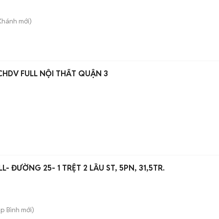
Khánh
mới)
CHDV FULL NỘI THẤT QUẬN 3
- ĐƯỜNG 25- 1 TRỆT 2 LẦU ST, 5PN, 31,5TR.
ệp Bình
mới)