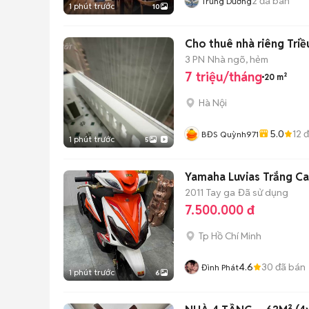
2
đã bán
Trung Dương
1 phút trước
10
Cho thuê nhà riêng Triề
3 PN
Nhà ngõ, hẻm
7 triệu/tháng
20 m²
Hà Nội
5.0
12
đ
BĐS Quỳnh971
1 phút trước
5
Yamaha Luvias Trắng Ca
2011
Tay ga
Đã sử dụng
7.500.000 đ
Tp Hồ Chí Minh
4.6
30
đã bán
Đình Phát
1 phút trước
6