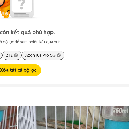
còn kết quả phù hợp.
ố bộ lọc để xem nhiều kết quả hơn.
ZTE
Axon 10s Pro 5G
Xóa tất cả bộ lọc