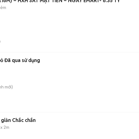
x16M) – HXH SÁT MẶT TIỀN – NGAY EMART- 6.35 TỶ
hẻm
n
ỏ Đã qua sử dụng
nh
mới)
 giản Chắc chắn
 x 2m