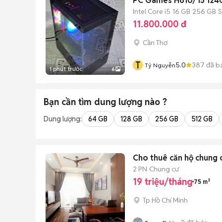
PC Games H610/ i5 12
Intel Core i5
16 GB
256 GB
11.800.000 đ
Cần Thơ
T
5.0
387
đã b
Tỷ Nguyễn
1 phút trước
6
Bạn cần tìm
dung lượng
nào ?
Dung lượng:
64 GB
128 GB
256 GB
512 GB
Cho thuê căn hộ chung
2 PN
Chung cư
19 triệu/tháng
75 m²
Tp Hồ Chí Minh