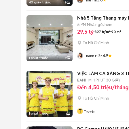
Thai Thi
40 giây trước
9
Nhà 5 Tầng Thang máy P
8 PN
Nhà ngõ, hẻm
29,5 tỷ
327 tr/m²
90 m²
Tp Hồ Chí Minh
4.9
Thanh Hiền
1 phút trước
9
VIỆ
BÁNH MÌ 1 PHÚT 30 GIÂY
Đến 4,50 triệu/tháng
Tp Hồ Chí Minh
T
Truyên
1 phút trước
1