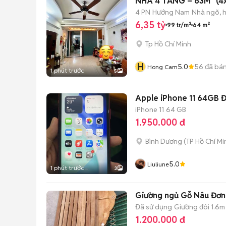
NHÀ 4 TẦNG – 63M² (4
4 PN
Hướng Nam
Nhà ngõ, 
6,35 tỷ
99 tr/m²
64 m²
Tp Hồ Chí Minh
H
5.0
56
đã bá
Hong Cam
1 phút trước
5
Apple iPhone 11 64GB Đ
iPhone 11
64 GB
1.950.000 đ
Bình Dương
(
TP Hồ Chí Mi
5.0
Liuliune
1 phút trước
3
Giường ngủ Gỗ Nâu Đơn
Đã sử dụng
Giường đôi 1.6m
1.200.000 đ