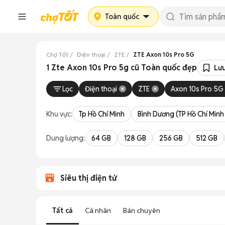
Toàn quốc
Chợ Tốt
Điện thoại
ZTE
ZTE Axon 10s Pro 5G
1 Zte Axon 10s Pro 5g cũ Toàn quốc đẹp
Lưu
Lọc
Điện thoại
ZTE
Axon 10s Pro 5G
Khu vực:
Tp Hồ Chí Minh
Bình Dương (TP Hồ Chí Minh
Dung lượng:
64 GB
128 GB
256 GB
512 GB
Siêu thị điện tử
Tất cả
Cá nhân
Bán chuyên