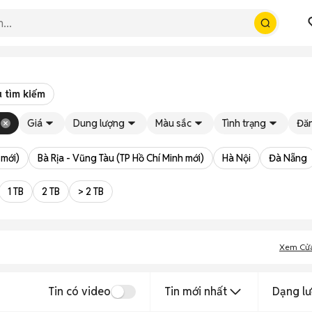
 tìm kiếm
Giá
Dung lượng
Màu sắc
Tình trạng
Đăn
 mới)
Bà Rịa - Vũng Tàu (TP Hồ Chí Minh mới)
Hà Nội
Đà Nẵng
1 TB
2 TB
> 2 TB
Xem Cử
Tin có video
Tin mới nhất
Dạng lư