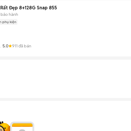
 Rất Đẹp 8+128G Snap 855
 bảo hành
 phụ kiện
5.0
911
đã bán
i