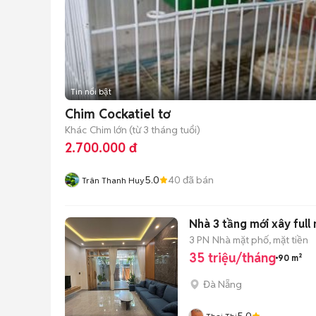
Tin nổi bật
Chim Cockatiel tơ
Khác
Chim lớn (từ 3 tháng tuổi)
2.700.000 đ
5.0
40
đã bán
Trân Thanh Huy
Nhà 3 tầng mới xây full
3 PN
Nhà mặt phố, mặt tiền
35 triệu/tháng
90 m²
Đà Nẵng
5.0