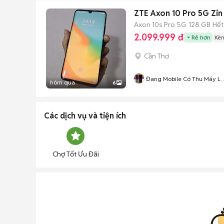
ZTE Axon 10 Pro 5G Zin
Axon 10s Pro 5G
128 GB
Hết
2.099.999 đ
Rẻ hơn
Kèm
Cần Thơ
Đang Mobile Có Thu Máy Lạ
hôm qua
6
Mua Bán Uy Tín
Các dịch vụ và tiện ích
Chợ Tốt Ưu Đãi