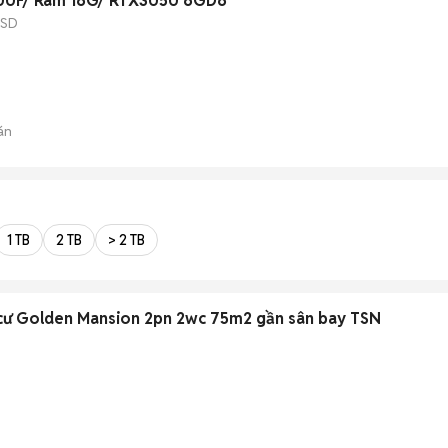
400F/ Ram 16G/ RTX3050 6GD6
SSD
án
1 TB
2 TB
> 2 TB
 cư Golden Mansion 2pn 2wc 75m2 gần sân bay TSN