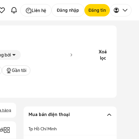
Đăng nhập
Đăng tin
Liên hệ
Xoá
g bởi
lọc
Gần tôi
a hàng
Mua bán điện thoại
Tp Hồ Chí Minh
ới